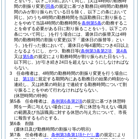
とをいう。以下この項において同じ。)
又は4時間の勤務時
間の割振り変更
(
同条
の規定に基づき勤務日
(4時間の勤務時
間のみが割り振られている日を除く。以下この条において
同じ。)
のうち4時間の勤務時間を当該勤務日に割り振るこ
とをやめて当該4時間の勤務時間を
条例第5条
の勤務するこ
とを命ずる必要がある日に割り振ることをいう。以下この
条について同じ。)
を行う場合には、週休日の振替又は4時
間の勤務時間の割振り変更
(以下「週休日の振替等」とい
う。)
を行った後において、週休日が毎4週間につき4日以上
となるようにし、かつ、勤務日等
(
条例第3条第2項
、
第4条
又は
第5条
の規定により勤務時間が割り振られた日をいう。
以下同じ。)
が引き続き24日を超えないようにしなければな
らない。
3
任命権者は、4時間の勤務時間の割振り変更を行う場合に
は、
第1項
に規定する期間内にある勤務日の始業の時刻から
連続し、又は終業の時刻まで連続する勤務時間について割
り振ることをやめて行わなければならない。
(休憩時間の特例)
第5条
任命権者は、
条例第6条第2項
の規定に基づき休憩時
間を一斉に与えない場合には、一斉に休憩を与えない職員
の範囲及び当該職員に対する休憩の与え方について、市長
に報告するものとする。
第6条
削除
(週休日及び勤務時間の割振り等の明示)
第7条
任命権者は、
条例第3条第1項ただし書
の規定により