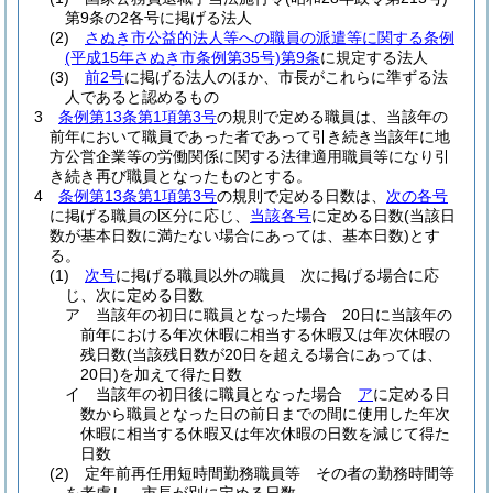
第9条の2各号に掲げる法人
(2)
さぬき市公益的法人等への職員の派遣等に関する条例
(平成15年さぬき市条例第35号)
第9条
に規定する法人
(3)
前2号
に掲げる法人のほか、市長がこれらに準ずる法
人であると認めるもの
3
条例第13条第1項第3号
の規則で定める職員は、当該年の
前年において職員であった者であって引き続き当該年に地
方公営企業等の労働関係に関する法律適用職員等になり引
き続き再び職員となったものとする。
4
条例第13条第1項第3号
の規則で定める日数は、
次の各号
に掲げる職員の区分に応じ、
当該各号
に定める日数
(当該日
数が基本日数に満たない場合にあっては、基本日数)
とす
る。
(1)
次号
に掲げる職員以外の職員 次に掲げる場合に応
じ、次に定める日数
ア
当該年の初日に職員となった場合 20日に当該年の
前年における年次休暇に相当する休暇又は年次休暇の
残日数
(当該残日数が20日を超える場合にあっては、
20日)
を加えて得た日数
イ
当該年の初日後に職員となった場合
ア
に定める日
数から職員となった日の前日までの間に使用した年次
休暇に相当する休暇又は年次休暇の日数を減じて得た
日数
(2)
定年前再任用短時間勤務職員等 その者の勤務時間等