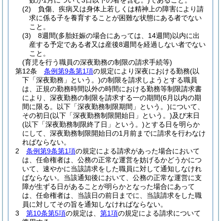
数が1月について3日以下の者を含む。)
であること。
(2)
負傷、疾病又は身体上若しくは精神上の障害により請
求に係る子を養育することが困難な状態にある者でない
こと。
(3)
8週間
(多胎妊娠の場合にあっては、14週間)
以内に出
産する予定である者又は産後8週間を経過しない者でない
こと。
(育児を行う職員の深夜勤務の制限の請求手続等)
第12条
条例第9条第1項
の規定により深夜における勤務
(以
下「深夜勤務」という。)
の制限を請求しようとする職員
は、正規の勤務時間以外の時間における勤務等制限請求書
により、深夜勤務の制限を請求する一の期間
(6月以内の期
間に限る。以下「深夜勤務制限期間」という。)
について、
その初日
(以下「深夜勤務制限開始日」という。)
及び末日
(以下「深夜勤務制限終了日」という。)
とする日を明らか
にして、深夜勤務制限開始日の1月前までに請求を行わなけ
ればならない。
2
条例第9条第1項
の規定による請求があった場合において
は、任命権者は、公務の正常な運営を妨げるかどうかにつ
いて、速やかに当該請求をした職員に対して通知しなけれ
ばならない。
当該通知後において、公務の正常な運営に支
障が生ずる日があることが明らかとなった場合にあって
は、任命権者は、当該日の前日までに、当該請求をした職
員に対してその旨を通知しなければならない。
3
第10条第5項
の規定は、
第1項
の規定による請求について