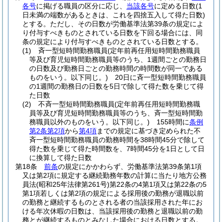
各号
に掲げる職員の区分に応じ、
当該各号
に定める日数
(1
日未満の端数があるときは、これを四捨五入して得た日数)
とする。
ただし、その日数が労働基準法第39条の規定によ
り付与すべきものとされている日数を下回る場合には、同
条の規定により付与すべきものとされている日数とする。
(1)
斉一型短時間勤務職員
(定年前再任用短時間勤務職員
等及び育児短時間勤務職員等のうち、1週間ごとの勤務日
の日数及び勤務日ごとの勤務時間の時間数が同一である
ものをいう。以下同じ。)
20日に斉一型短時間勤務職員
の1週間の勤務日の日数を5日で除して得た数を乗じて得
た日数
(2)
不斉一型短時間勤務職員
(定年前再任用短時間勤務職
員等及び育児短時間勤務職員等のうち、斉一型短時間勤
務職員以外のものをいう。以下同じ。)
155時間に
条例
第2条第2項
から
第4項
までの規定に基づき定められた不
斉一型短時間勤務職員の勤務時間を38時間45分で除して
得た数を乗じて得た時間数を、7時間45分を1日として日
に換算して得た日数
第18条
前条
の規定にかかわらず、労働基準法第39条第1項
又は第2項に規定する継続勤務年数の計算に当たり地方公務
員法
(昭和25年法律第261号)
第22条の4第1項又は第22条の5
第1項若しくは第2項の規定による採用後の勤務が退職以前
の勤務と継続するものとされる者の当該採用された年にお
ける年次休暇の日数は、当該採用後の勤務と退職以前の勤
務とが継続するものとみなした場合における日数とする。