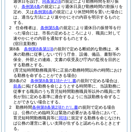
週休日を設け、
同条第2項
の規定により勤務時間を割り振
り、
条例第4条
の規定により週休日及び勤務時間の割振りを
定め、又は
条例第6条
の規定により休憩時間を置いた場合に
は、適当な方法により速やかにその内容を明示するものと
する。
2
任命権者は、
条例第5条
の規定により週休日の振替等を行
った場合には、市長の定めるところにより、職員に対して
速やかにその内容を通知するものとする。
(宿日直勤務)
第8条
条例第8条第1項
の規則で定める断続的な勤務は、本
来の勤務に従事しないで行う庁舎、設備、備品、書類等の
保全、外部との連絡、文書の収受及び庁内の監視を目的と
する勤務とする。
(育児短時間勤務職員等に正規の勤務時間以外の時間におけ
る勤務を命ずることができる場合)
第8条の2
条例第8条第1項ただし書
の規則で定める場合は、
前条
に掲げる勤務を命じようとする時間帯に、当該勤務に
従事する職員のうち育児短時間勤務職員等以外の職員に市
長が別に定める基準に適合するように当該勤務を命ずるこ
とができない場合とする。
2
勤務時間
条例第8条第2項ただし書
の規則で定める場合
は、公務のため臨時又は緊急の必要がある場合において、
育児短時間勤務職員等に
同項
に規定する勤務を命じなけれ
ば公務の運営に著しい支障が生ずると認められるときとす
る。