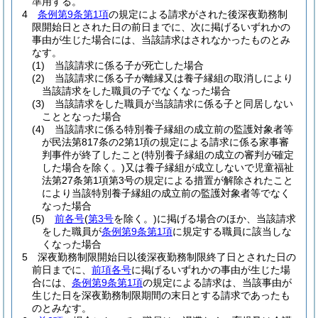
準用する。
4
条例第9条第1項
の規定による請求がされた後深夜勤務制
限開始日とされた日の前日までに、次に掲げるいずれかの
事由が生じた場合には、当該請求はされなかったものとみ
なす。
(1)
当該請求に係る子が死亡した場合
(2)
当該請求に係る子が離縁又は養子縁組の取消しにより
当該請求をした職員の子でなくなった場合
(3)
当該請求をした職員が当該請求に係る子と同居しない
こととなった場合
(4)
当該請求に係る特別養子縁組の成立前の監護対象者等
が民法第817条の2第1項の規定による請求に係る家事審
判事件が終了したこと
(特別養子縁組の成立の審判が確定
した場合を除く。)
又は養子縁組が成立しないで児童福祉
法第27条第1項第3号の規定による措置が解除されたこと
により当該特別養子縁組の成立前の監護対象者等でなく
なった場合
(5)
前各号
(
第3号
を除く。)
に掲げる場合のほか、当該請求
をした職員が
条例第9条第1項
に規定する職員に該当しな
くなった場合
5
深夜勤務制限開始日以後深夜勤務制限終了日とされた日の
前日までに、
前項各号
に掲げるいずれかの事由が生じた場
合には、
条例第9条第1項
の規定による請求は、当該事由が
生じた日を深夜勤務制限期間の末日とする請求であったも
のとみなす。