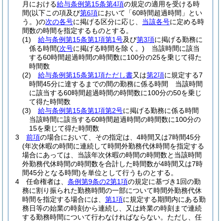
月における
給与条例第15条第4項
の規定の適用を受ける時
間
(以下この項及び
第6項
において「60時間超過時間」とい
う。)
の
次の各号
に掲げる区分に応じ、
当該各号
に定める時
間数の時間を指定するものとする。
(1)
給与条例第15条第1項第1号
及び
第3項
に掲げる勤務に
係る時間
(
次号
に掲げる時間を除く。)
当該時間に該当
する60時間超過時間の時間数に100分の25を乗じて得た
時間数
(2)
給与条例第15条第1項ただし書
又は
第2項
に規定する7
時間45分に達するまでの間の勤務に係る時間 当該時間
に該当する60時間超過時間の時間数に100分の50を乗じ
て得た時間数
(3)
給与条例第15条第1項第2号
に掲げる勤務に係る時間
当該時間に該当する60時間超過時間の時間数に100分の
15を乗じて得た時間数
3
前項
の場合において、その指定は、4時間又は7時間45分
(年次休暇の時間に連続して時間外勤務代休時間を指定する
場合にあっては、当該年次休暇の時間の時間数と当該時間
外勤務代休時間の時間数を合計した時間数が4時間又は7時
間45分となる時間)
を単位として行うものとする。
4
任命権者は、
条例第9条の2第1項
の規定に基づき1回の勤
務に割り振られた勤務時間の一部について時間外勤務代休
時間を指定する場合には、
第1項
に規定する期間内にある勤
務日等の始業の時刻から連続し、又は終業の時刻まで連続
する勤務時間について行わなければならない。
ただし、任