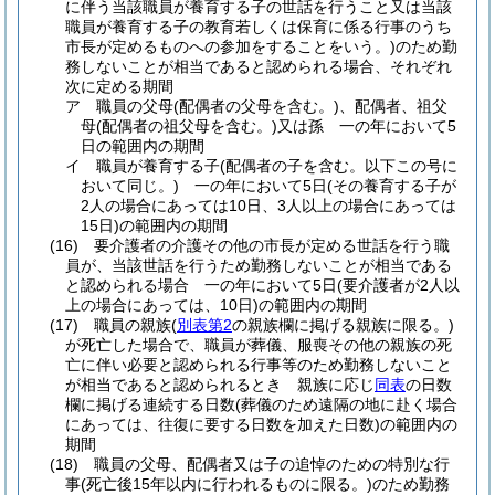
に伴う当該職員が養育する子の世話を行うこと又は当該
職員が養育する子の教育若しくは保育に係る行事のうち
市長が定めるものへの参加をすることをいう。)
のため勤
務しないことが相当であると認められる場合、それぞれ
次に定める期間
ア
職員の父母
(配偶者の父母を含む。)
、配偶者、祖父
母
(配偶者の祖父母を含む。)
又は孫 一の年において5
日の範囲内の期間
イ
職員が養育する子
(配偶者の子を含む。以下この号に
おいて同じ。)
一の年において5日
(その養育する子が
2人の場合にあっては10日、3人以上の場合にあっては
15日)
の範囲内の期間
(16)
要介護者の介護その他の市長が定める世話を行う職
員が、当該世話を行うため勤務しないことが相当である
と認められる場合 一の年において5日
(要介護者が2人以
上の場合にあっては、10日)
の範囲内の期間
(17)
職員の親族
(
別表第2
の親族欄に掲げる親族に限る。)
が死亡した場合で、職員が葬儀、服喪その他の親族の死
亡に伴い必要と認められる行事等のため勤務しないこと
が相当であると認められるとき 親族に応じ
同表
の日数
欄に掲げる連続する日数
(葬儀のため遠隔の地に赴く場合
にあっては、往復に要する日数を加えた日数)
の範囲内の
期間
(18)
職員の父母、配偶者又は子の追悼のための特別な行
事
(死亡後15年以内に行われるものに限る。)
のため勤務