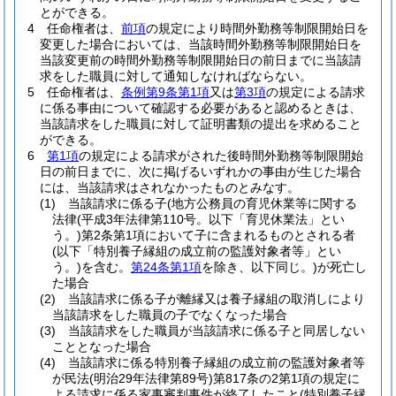
とができる。
4
任命権者は、
前項
の規定により時間外勤務等制限開始日を
変更した場合においては、当該時間外勤務等制限開始日を
当該変更前の時間外勤務等制限開始日の前日までに当該請
求をした職員に対して通知しなければならない。
5
任命権者は、
条例第9条第1項
又は
第3項
の規定による請求
に係る事由について確認する必要があると認めるときは、
当該請求をした職員に対して証明書類の提出を求めること
ができる。
6
第1項
の規定による請求がされた後時間外勤務等制限開始
日の前日までに、次に掲げるいずれかの事由が生じた場合
には、当該請求はされなかったものとみなす。
(1)
当該請求に係る子
(地方公務員の育児休業等に関する
法律
(平成3年法律第110号。以下「育児休業法」とい
う。)
第2条第1項において子に含まれるものとされる者
(以下「特別養子縁組の成立前の監護対象者等」とい
う。)
を含む。
第24条第1項
を除き、以下同じ。)
が死亡し
た場合
(2)
当該請求に係る子が離縁又は養子縁組の取消しにより
当該請求をした職員の子でなくなった場合
(3)
当該請求をした職員が当該請求に係る子と同居しない
こととなった場合
(4)
当該請求に係る特別養子縁組の成立前の監護対象者等
が民法
(明治29年法律第89号)
第817条の2第1項の規定に
よる請求に係る家事審判事件が終了したこと
(特別養子縁