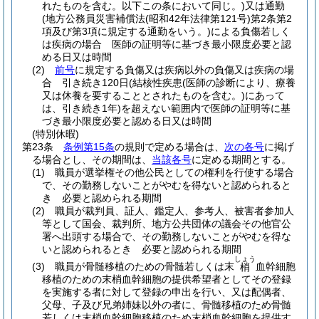
れたものを含む。以下この条において同じ。)
又は通勤
(地方公務員災害補償法
(昭和42年法律第121号)
第2条第2
項及び第3項に規定する通勤をいう。)
による負傷若しく
は疾病の場合 医師の証明等に基づき最小限度必要と認
める日又は時間
(2)
前号
に規定する負傷又は疾病以外の負傷又は疾病の場
合 引き続き120日
(結核性疾患
(医師の診断により、療養
又は休養を要することとされたものを含む。)
にあって
は、引き続き1年)
を超えない範囲内で医師の証明等に基
づき最小限度必要と認める日又は時間
(特別休暇)
第23条
条例第15条
の規則で定める場合は、
次の各号
に掲げ
る場合とし、その期間は、
当該各号
に定める期間とする。
(1)
職員が選挙権その他公民としての権利を行使する場合
で、その勤務しないことがやむを得ないと認められると
き 必要と認められる期間
(2)
職員が裁判員、証人、鑑定人、参考人、被害者参加人
等として国会、裁判所、地方公共団体の議会その他官公
署へ出頭する場合で、その勤務しないことがやむを得な
いと認められるとき 必要と認められる期間
しょう
(3)
職員が骨髄移植のための骨髄若しくは末
血幹細胞
梢
移植のための末梢血幹細胞の提供希望者としてその登録
を実施する者に対して登録の申出を行い、又は配偶者、
父母、子及び兄弟姉妹以外の者に、骨髄移植のため骨髄
若しくは末梢血幹細胞移植のため末梢血幹細胞を提供す