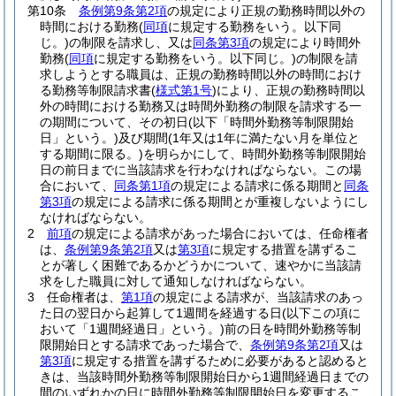
第10条
条例第9条第2項
の規定により正規の勤務時間以外の
時間における勤務
(
同項
に規定する勤務をいう。以下同
じ。)
の制限を請求し、又は
同条第3項
の規定により時間外
勤務
(
同項
に規定する勤務をいう。以下同じ。)
の制限を請
求しようとする職員は、正規の勤務時間以外の時間におけ
る勤務等制限請求書
(
様式第1号
)
により、正規の勤務時間以
外の時間における勤務又は時間外勤務の制限を請求する一
の期間について、その初日
(以下「時間外勤務等制限開始
日」という。)
及び期間
(1年又は1年に満たない月を単位と
する期間に限る。)
を明らかにして、時間外勤務等制限開始
日の前日までに当該請求を行わなければならない。
この場
合において、
同条第1項
の規定による請求に係る期間と
同条
第3項
の規定による請求に係る期間とが重複しないようにし
なければならない。
2
前項
の規定による請求があった場合においては、任命権者
は、
条例第9条第2項
又は
第3項
に規定する措置を講ずるこ
とが著しく困難であるかどうかについて、速やかに当該請
求をした職員に対して通知しなければならない。
3
任命権者は、
第1項
の規定による請求が、当該請求のあっ
た日の翌日から起算して1週間を経過する日
(以下この項に
おいて「1週間経過日」という。)
前の日を時間外勤務等制
限開始日とする請求であった場合で、
条例第9条第2項
又は
第3項
に規定する措置を講ずるために必要があると認めると
きは、当該時間外勤務等制限開始日から1週間経過日までの
間のいずれかの日に時間外勤務等制限開始日を変更するこ