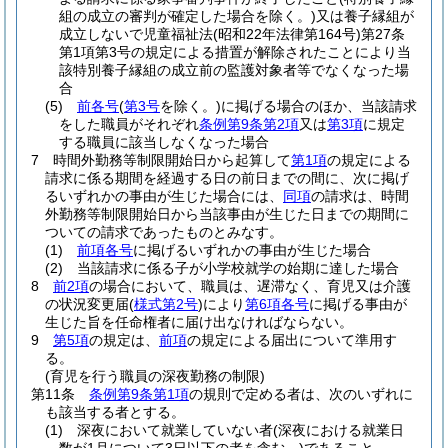
組の成立の審判が確定した場合を除く。)
又は養子縁組が
成立しないで児童福祉法
(昭和22年法律第164号)
第27条
第1項第3号の規定による措置が解除されたことにより当
該特別養子縁組の成立前の監護対象者等でなくなった場
合
(5)
前各号
(
第3号
を除く。)
に掲げる場合のほか、当該請求
をした職員がそれぞれ
条例第9条第2項
又は
第3項
に規定
する職員に該当しなくなった場合
7
時間外勤務等制限開始日から起算して
第1項
の規定による
請求に係る期間を経過する日の前日までの間に、次に掲げ
るいずれかの事由が生じた場合には、
同項
の請求は、時間
外勤務等制限開始日から当該事由が生じた日までの期間に
ついての請求であったものとみなす。
(1)
前項各号
に掲げるいずれかの事由が生じた場合
(2)
当該請求に係る子が小学校就学の始期に達した場合
8
前2項
の場合において、職員は、遅滞なく、育児又は介護
の状況変更届
(
様式第2号
)
により
第6項各号
に掲げる事由が
生じた旨を任命権者に届け出なければならない。
9
第5項
の規定は、
前項
の規定による届出について準用す
る。
(育児を行う職員の深夜勤務の制限)
第11条
条例第9条第1項
の規則で定める者は、次のいずれに
も該当する者とする。
(1)
深夜において就業していない者
(深夜における就業日