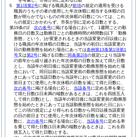
を考慮し、市長が別に定める日数
5
第1項第2号
に掲げる職員及び
前項
の規定の適用を受ける
職員のうちその者の使用した年次休暇に相当する休暇の日
数が明らかでないものの年次休暇の日数については、これ
らの規定にかかわらず、市長が別に定める日数とする。
第19条の2
次の各号
に掲げる場合において、1週間ごとの勤
務日の日数又は勤務日ごとの勤務時間の時間数
(以下「勤務
形態」という。)
が変更されるときの当該変更の日以後にお
ける職員の年次休暇の日数は、当該年の初日に当該変更の
日の勤務形態を始めた場合にあっては
条例第13条第1項第1
号
又は
第2号
に掲げる日数に
同条第2項
の規定により当該年
の前年から繰り越された年次休暇の日数を加えて得た日数
とし、当該年の初日後に当該変更後の勤務形態を始めた場
合において、同日以前に当該変更前の勤務形態を始めたと
きにあっては当該日数から当該年において当該変更の日の
前日までに使用した年次休暇の日数を減じて得た日数に、
次の各号
に掲げる場合に応じ、
当該各号
に定める率を乗じ
て得た日数
(1日未満の端数があるときは、これを四捨五入
して得た日数)
とし、当該年の初日後に当該変更前の勤務形
態を始めたときにあっては当該勤務形態を始めた日におい
てこの項の規定により得られる日数から同日以後当該変更
の日の前日までに使用した年次休暇の日数を減じて得た日
数に、
次の各号
に掲げる場合に応じ、
当該各号
に定める率
を乗じて得た日数
(1日未満の端数があるときは、これを四
捨五入して得た日数)
とする。