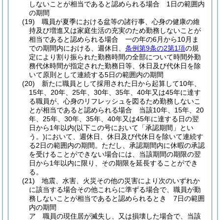
しないことが相当であると認められる場合 1日の範囲内
の期間
(19)
職員が夏季における盆等の諸行事、心身の健康の維
持及び増進又は家庭生活の充実のため勤務しないことが
相当であると認められる場合 一の年の6月から10月ま
での期間内における、週休日、
条例第9条の2第1項
の規
定により割り振られた勤務時間の全部について時間外勤
務代休時間が指定された勤務日等、休日及び代休日を除
いて原則として連続する5日の範囲内の期間
(20)
新たに職員として採用された日から起算して10年、
15年、20年、25年、30年、35年、40年又は45年に達す
る職員が、心身のリフレッシュを図るため勤務しないこ
とが相当であると認められる場合 当該10年、15年、20
年、25年、30年、35年、40年又は45年に達する日の翌
日から1年以内
(以下この号において「承認期間」とい
う。)
において、週休日、休日及び代休日を除いて連続す
る2日の範囲内の期間。
ただし、承認期間内に休暇の承認
を受けることができない場合には、当該期間の期限の翌
日から1年以内に限り、その期限を延長することができ
る。
(21)
地震、水害、火災その他の災害により次のいずれか
に該当する場合その他これらに準ずる場合で、職員が勤
務しないことが相当であると認められるとき 7日の範囲
内の期間
ア
職員の現住居が滅失し、又は損壊した場合で、当該