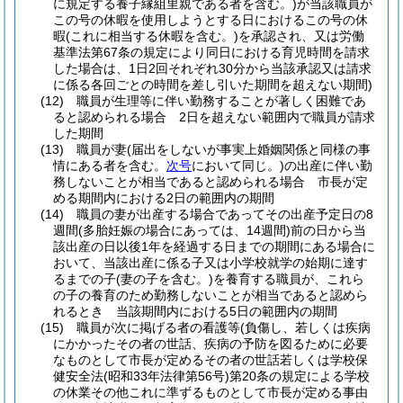
に規定する養子縁組里親である者を含む。)
が当該職員が
この号の休暇を使用しようとする日におけるこの号の休
暇
(これに相当する休暇を含む。)
を承認され、又は労働
基準法第67条の規定により同日における育児時間を請求
した場合は、1日2回それぞれ30分から当該承認又は請求
に係る各回ごとの時間を差し引いた期間を超えない期間)
(12)
職員が生理等に伴い勤務することが著しく困難であ
ると認められる場合 2日を超えない範囲内で職員が請求
した期間
(13)
職員が妻
(届出をしないが事実上婚姻関係と同様の事
情にある者を含む。
次号
において同じ。)
の出産に伴い勤
務しないことが相当であると認められる場合 市長が定
める期間内における2日の範囲内の期間
(14)
職員の妻が出産する場合であってその出産予定日の8
週間
(多胎妊娠の場合にあっては、14週間)
前の日から当
該出産の日以後1年を経過する日までの期間にある場合に
おいて、当該出産に係る子又は小学校就学の始期に達す
るまでの子
(妻の子を含む。)
を養育する職員が、これら
の子の養育のため勤務しないことが相当であると認めら
れるとき 当該期間内における5日の範囲内の期間
(15)
職員が次に掲げる者の看護等
(負傷し、若しくは疾病
にかかったその者の世話、疾病の予防を図るために必要
なものとして市長が定めるその者の世話若しくは学校保
健安全法
(昭和33年法律第56号)
第20条の規定による学校
の休業その他これに準ずるものとして市長が定める事由