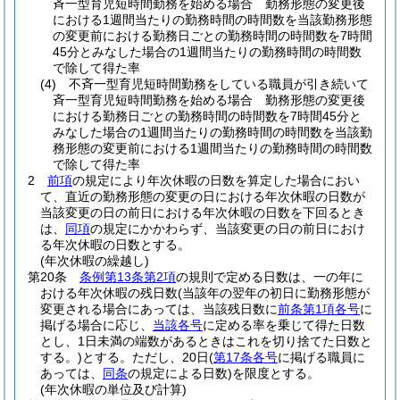
斉一型育児短時間勤務を始める場合 勤務形態の変更後
における1週間当たりの勤務時間の時間数を当該勤務形態
の変更前における勤務日ごとの勤務時間の時間数を7時間
45分とみなした場合の1週間当たりの勤務時間の時間数
で除して得た率
(4)
不斉一型育児短時間勤務をしている職員が引き続いて
斉一型育児短時間勤務を始める場合 勤務形態の変更後
における勤務日ごとの勤務時間の時間数を7時間45分と
みなした場合の1週間当たりの勤務時間の時間数を当該勤
務形態の変更前における1週間当たりの勤務時間の時間数
で除して得た率
2
前項
の規定により年次休暇の日数を算定した場合におい
て、直近の勤務形態の変更の日における年次休暇の日数が
当該変更の日の前日における年次休暇の日数を下回るとき
は、
同項
の規定にかかわらず、当該変更の日の前日におけ
る年次休暇の日数とする。
(年次休暇の繰越し)
第20条
条例第13条第2項
の規則で定める日数は、一の年に
おける年次休暇の残日数
(当該年の翌年の初日に勤務形態が
変更される場合にあっては、当該残日数に
前条第1項各号
に
掲げる場合に応じ、
当該各号
に定める率を乗じて得た日数
とし、1日未満の端数があるときはこれを切り捨てた日数と
する。)
とする。
ただし、20日
(
第17条各号
に掲げる職員に
あっては、
同条
の規定による日数)
を限度とする。
(年次休暇の単位及び計算)