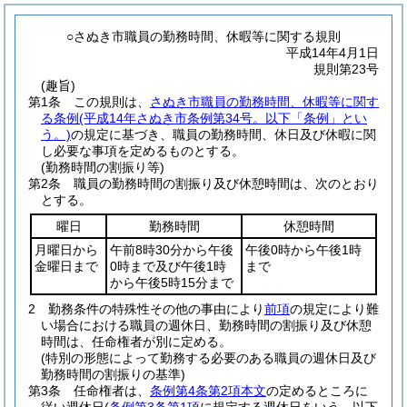
○さぬき市職員の勤務時間、休暇等に関する規則
平成14年4月1日
規則第23号
(趣旨)
第1条
この規則は、
さぬき市職員の勤務時間、休暇等に関す
る条例
(平成14年さぬき市条例第34号。以下「条例」とい
う。)
の規定に基づき、職員の勤務時間、休日及び休暇に関
し必要な事項を定めるものとする。
(勤務時間の割振り等)
第2条
職員の勤務時間の割振り及び休憩時間は、次のとおり
とする。
曜日
勤務時間
休憩時間
月曜日から
午前8時30分から午後
午後0時から午後1時
金曜日まで
0時まで及び午後1時
まで
から午後5時15分まで
2
勤務条件の特殊性その他の事由により
前項
の規定により難
い場合における職員の週休日、勤務時間の割振り及び休憩
時間は、任命権者が別に定める。
(特別の形態によって勤務する必要のある職員の週休日及び
勤務時間の割振りの基準)
第3条
任命権者は、
条例第4条第2項本文
の定めるところに