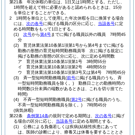
第21条
年次休暇の単位は、1日又は1時間とする。
ただし、
1時間を超えて特に必要があると認められるときは、15分
を単位とすることができる。
2
1時間を単位として使用した年次休暇を日に換算する場合
には、
次の各号
に掲げる職員の区分に応じ、
当該各号
に定
める時間数をもって1日とする。
(1)
次号
から
第4号
までに掲げる職員以外の職員 7時間45
分
(2)
育児休業法第10条第1項第1号から第4号までに掲げる
勤務の形態の育児短時間勤務職員等 次に掲げる規定に
掲げる勤務の形態の区分に応じ、次に定める時間数
ア
育児休業法第10条第1項第1号 3時間55分
イ
育児休業法第10条第1項第2号 4時間55分
ウ
育児休業法第10条第1項第3号又は第4号 7時間45分
(3)
斉一型短時間勤務職員
(
前号
に掲げる職員のうち、斉
一型短時間勤務職員を除く。)
勤務日ごとの勤務時間の
時間数
(1分未満の端数があるときは、これを切り捨てた
時間)
(4)
不斉一型短時間勤務職員
(
第2号
に掲げる職員のうち、
不斉一型短時間勤務職員を除く。)
7時間45分
(病気休暇)
第22条
条例第14条
の規則で定める期間は、
次の各号
に掲げ
る場合の区分に応じ、
当該各号
に定める期間とする。
(1)
公務による負傷若しくは疾病
(結核性疾患にあって
は、医師の診断により、療養又は休養を要することとさ