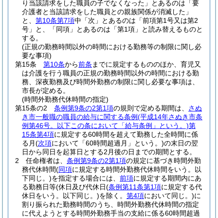
り当該請求をした職員の子でなくなった」とあるのは「要
介護者と当該請求をした職員との親族関係が消滅した」
と、
第10条第7項
中「次」とあるのは「前項第1号又は第2
号」と、「同項」とあるのは「第1項」と読み替えるものと
する。
(正規の勤務時間以外の時間における勤務等の制限に関し必
要な事項)
第15条
第10条
から
前条
までに規定するもののほか、育児又
は介護を行う職員の正規の勤務時間以外の時間における勤
務、深夜勤務及び時間外勤務の制限に関し必要な事項は、
市長が定める。
(時間外勤務代休時間の指定)
第15条の2
条例第9条の2第1項
の規則で定める期間は、
さぬ
き市一般職の職員の給与に関する条例
(平成14年さぬき市条
例第46号。以下この条において「給与条例」という。)
第
15条第4項
に規定する60時間を超えて勤務した全時間に係
る月
(
次項
において「60時間超過月」という。)
の末日の翌
日から同日を起算日とする2月後の日までの期間とする。
2
任命権者は、
条例第9条の2第1項
の規定に基づき時間外勤
務代休時間
(
同項
に規定する時間外勤務代休時間をいう。以
下同じ。)
を指定する場合には、
前項
に規定する期間内にあ
る勤務日等
(休日及び代休日
(
条例第11条第1項
に規定する代
休日をいう。以下同じ。)
を除く。
第4項
において同じ。)
に
割り振られた勤務時間のうち、時間外勤務代休時間の指定
に代えようとする時間外勤務手当の支給に係る60時間超過