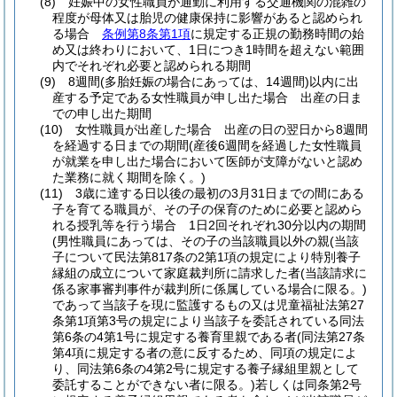
(8)
妊娠中の女性職員が通勤に利用する交通機関の混雑の
程度が母体又は胎児の健康保持に影響があると認められ
る場合
条例第8条第1項
に規定する正規の勤務時間の始
め又は終わりにおいて、1日につき1時間を超えない範囲
内でそれぞれ必要と認められる期間
(9)
8週間
(多胎妊娠の場合にあっては、14週間)
以内に出
産する予定である女性職員が申し出た場合 出産の日ま
での申し出た期間
(10)
女性職員が出産した場合 出産の日の翌日から8週間
を経過する日までの期間
(産後6週間を経過した女性職員
が就業を申し出た場合において医師が支障がないと認め
た業務に就く期間を除く。)
(11)
3歳に達する日以後の最初の3月31日までの間にある
子を育てる職員が、その子の保育のために必要と認めら
れる授乳等を行う場合 1日2回それぞれ30分以内の期間
(男性職員にあっては、その子の当該職員以外の親
(当該
子について民法第817条の2第1項の規定により特別養子
縁組の成立について家庭裁判所に請求した者
(当該請求に
係る家事審判事件が裁判所に係属している場合に限る。)
であって当該子を現に監護するもの又は児童福祉法第27
条第1項第3号の規定により当該子を委託されている同法
第6条の4第1号に規定する養育里親である者
(同法第27条
第4項に規定する者の意に反するため、同項の規定によ
り、同法第6条の4第2号に規定する養子縁組里親として
委託することができない者に限る。)
若しくは同条第2号