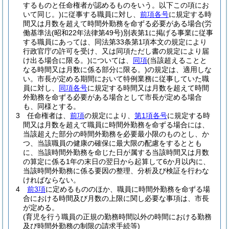
するものと任命権者が認めるものをいう。以下この項にお
いて同じ。)
に従事する職員に対し、
前項各号
に規定する時
間又は月数を超えて時間外勤務を命ずる必要がある場合
(労
働基準法
(昭和22年法律第49号)
別表第1に掲げる事業に従事
する職員にあっては、同法第33条第1項本文の規定により
行政官庁の許可を受け、又は同項ただし書の規定により届
け出る場合に限る。)
については、
同項
(当該超えることと
なる時間又は月数に係る部分に限る。)
の規定は、適用しな
い。
市長が定める期間において特例業務に従事していた職
員に対し、
同項各号
に規定する時間又は月数を超えて時間
外勤務を命ずる必要がある場合として市長が定める場合
も、同様とする。
3
任命権者は、
前項
の規定により、
第1項各号
に規定する時
間又は月数を超えて職員に時間外勤務を命ずる場合には、
当該超えた部分の時間外勤務を必要最小限のものとし、か
つ、当該職員の健康の確保に最大限の配慮をするととも
に、当該時間外勤務を命じた日が属する当該時間又は月数
の算定に係る1年の末日の翌日から起算して6か月以内に、
当該時間外勤務に係る要因の整理、分析及び検証を行わな
ければならない。
4
前3項
に定めるもののほか、職員に時間外勤務を命ずる場
合における時間及び月数の上限に関し必要な事項は、市長
が定める。
(育児を行う職員の正規の勤務時間以外の時間における勤務
及び時間外勤務の制限の請求手続等)