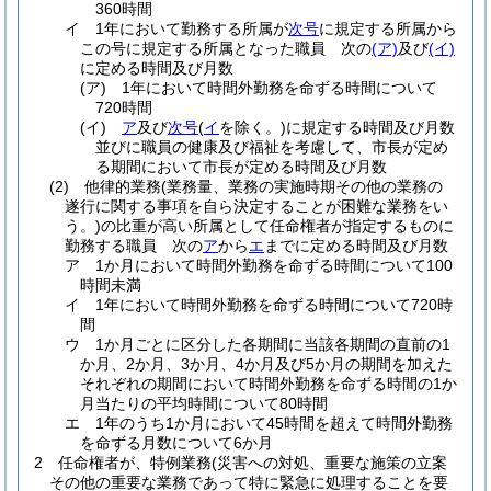
360時間
イ
1年において勤務する所属が
次号
に規定する所属から
この号に規定する所属となった職員 次の
(ア)
及び
(イ)
に定める時間及び月数
(ア)
1年において時間外勤務を命ずる時間について
720時間
(イ)
ア
及び
次号
(
イ
を除く。)
に規定する時間及び月数
並びに職員の健康及び福祉を考慮して、市長が定め
る期間において市長が定める時間及び月数
(2)
他律的業務
(業務量、業務の実施時期その他の業務の
遂行に関する事項を自ら決定することが困難な業務をい
う。)
の比重が高い所属として任命権者が指定するものに
勤務する職員 次の
ア
から
エ
までに定める時間及び月数
ア
1か月において時間外勤務を命ずる時間について100
時間未満
イ
1年において時間外勤務を命ずる時間について720時
間
ウ
1か月ごとに区分した各期間に当該各期間の直前の1
か月、2か月、3か月、4か月及び5か月の期間を加えた
それぞれの期間において時間外勤務を命ずる時間の1か
月当たりの平均時間について80時間
エ
1年のうち1か月において45時間を超えて時間外勤務
を命ずる月数について6か月
2
任命権者が、特例業務
(災害への対処、重要な施策の立案
その他の重要な業務であって特に緊急に処理することを要