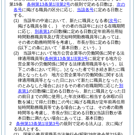
第19条
条例第13条第1項第2号
の規則で定める日数は、
次の
各号
に掲げる職員の区分に応じ、
当該各号
に定める日数と
する。
(1)
当該年の中途において、新たに職員となる者
(
次号
に
掲げる職員を除く。)
その者の当該年における在職期間
に応じ、
別表第1
の日数欄に定める日数
(定年前再任用短
時間勤務職員等及び育児短時間勤務職員等にあっては、
その者の勤務時間等を考慮し、市長が別に定める日数)
(以下この条において「基本日数」という。)
(2)
当該年において地方公営企業等の労働関係に関する法
律適用職員等
(
条例第13条第1項第3号
に規定する地方公
営企業等の労働関係に関する法律適用職員等をいう。以
下この条において同じ。)
となった者で引き続き新たに職
員となったもの 地方公営企業等の労働関係に関する法
律適用職員等となった日において新たに職員となったも
のとみなした場合におけるその者の在職期間に応じた
別
表第1
の日数欄に定める日数から、新たに職員となった日
の前日までの間に使用した年次休暇に相当する休暇の日
数を減じて得た日数
(この号に掲げる職員が定年前再任用
短時間勤務職員等である場合にあっては、その者の勤務
時間等を考慮し、市長が別に定める日数)
(当該日数が基
本日数に満たない場合にあっては、基本日数)
2
条例第13条第1項第3号
の規則で定める法人は、次に掲げ
る法人とする。
(1)
国家公務員退職手当法施行令
(昭和28年政令第215号)