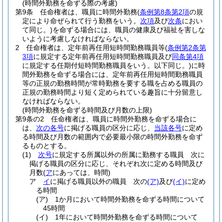
(時間外勤務を命ずる際の考慮)
第9条
任命権者は、職員に時間外勤務
(
条例第8条第2項
の規
定により命ぜられて行う勤務をいう。
次項
及び
次条
におい
て同じ。)
を命ずる場合には、職員の健康及び福祉を害しな
いように考慮しなければならない。
2
任命権者は、定年前再任用短時間勤務職員等
(
条例第2条第
3項
に規定する定年前再任用短時間勤務職員及び
同条第4項
に規定する任期付短時間勤務職員をいう。以下同じ。)
に時
間外勤務を命ずる場合には、定年前再任用短時間勤務職員
等の正規の勤務時間が常時勤務を要する職を占める職員の
正規の勤務時間より短く定められている趣旨に十分留意し
なければならない。
(時間外勤務を命ずる時間及び月数の上限)
第9条の2
任命権者は、職員に時間外勤務を命ずる場合に
は、
次の各号
に掲げる職員の区分に応じ、
当該各号
に定め
る時間及び月数の範囲内で必要最小限の時間外勤務を命ず
るものとする。
(1)
次号
に規定する所属以外の所属に勤務する職員 次に
掲げる職員の区分に応じ、それぞれ次に定める時間及び
月数
(
ア
にあっては、時間)
ア
イ
に掲げる職員以外の職員 次の
(ア)
及び
(イ)
に定め
る時間
(ア)
1か月において時間外勤務を命ずる時間について
45時間
(イ)
1年において時間外勤務を命ずる時間について