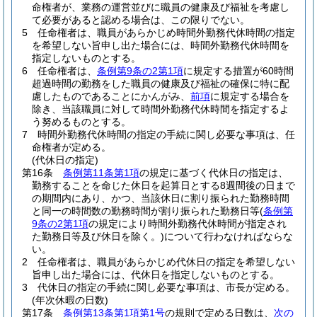
命権者が、業務の運営並びに職員の健康及び福祉を考慮し
て必要があると認める場合は、この限りでない。
5
任命権者は、職員があらかじめ時間外勤務代休時間の指定
を希望しない旨申し出た場合には、時間外勤務代休時間を
指定しないものとする。
6
任命権者は、
条例第9条の2第1項
に規定する措置が60時間
超過時間の勤務をした職員の健康及び福祉の確保に特に配
慮したものであることにかんがみ、
前項
に規定する場合を
除き、当該職員に対して時間外勤務代休時間を指定するよ
う努めるものとする。
7
時間外勤務代休時間の指定の手続に関し必要な事項は、任
命権者が定める。
(代休日の指定)
第16条
条例第11条第1項
の規定に基づく代休日の指定は、
勤務することを命じた休日を起算日とする8週間後の日まで
の期間内にあり、かつ、当該休日に割り振られた勤務時間
と同一の時間数の勤務時間が割り振られた勤務日等
(
条例第
9条の2第1項
の規定により時間外勤務代休時間が指定され
た勤務日等及び休日を除く。)
について行わなければならな
い。
2
任命権者は、職員があらかじめ代休日の指定を希望しない
旨申し出た場合には、代休日を指定しないものとする。
3
代休日の指定の手続に関し必要な事項は、市長が定める。
(年次休暇の日数)
第17条
条例第13条第1項第1号
の規則で定める日数は、
次の