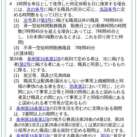
4
1時間を単位として使用した特定休暇を日に換算する場合
には、
次の各号
に掲げる職員の区分に応じ、
当該各号
に定
める時間数をもって1日とする。
(1)
次号
及び
第3号
に掲げる職員以外の職員 7時間45分
(2)
斉一型短時間勤務職員 勤務日ごとの勤務時間の時間
数
(7時間45分を超える場合にあっては、7時間45分と
し、1分未満の端数があるときは、これを切り捨てた時
間)
(3)
不斉一型短時間勤務職員 7時間45分
(介護休暇)
第24条
条例第16条第1項
の規則で定める者は、次に掲げる
者
(
第2号
に掲げる者にあっては、職員と同居しているもの
に限る。)
とする。
(1)
祖父母、孫及び兄弟姉妹
(2)
職員又は配偶者
(届出をしないが事実上婚姻関係と同
様の事情のある者を含む。
別表第2
において同じ。)
との
間において事実上父母と同様の関係にあると認められる
者及び職員との間において事実上子と同様の関係にある
と認められる者で市長が定めるもの
2
条例第16条第1項
の日常生活を営むのに支障がある期間
は、2週間以上の期間とする。
3
条例第16条第1項
の地方公務員法第28条の4第1項、第28
条の5第1項又は第28条の6第1項若しくは第2項の規定によ
り採用された職員に係る規則で定める期間は、3月とする。
4
条例第16条第1項
に規定する職員の申出は、
同項
に規定す