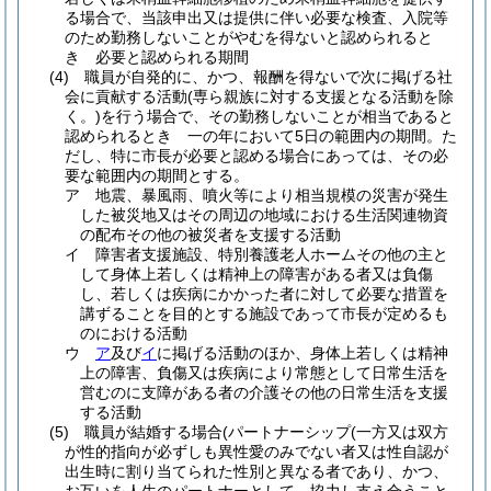
る場合で、当該申出又は提供に伴い必要な検査、入院等
のため勤務しないことがやむを得ないと認められると
き 必要と認められる期間
(4)
職員が自発的に、かつ、報酬を得ないで次に掲げる社
会に貢献する活動
(専ら親族に対する支援となる活動を除
く。)
を行う場合で、その勤務しないことが相当であると
認められるとき 一の年において5日の範囲内の期間。
た
だし、特に市長が必要と認める場合にあっては、その必
要な範囲内の期間とする。
ア
地震、暴風雨、噴火等により相当規模の災害が発生
した被災地又はその周辺の地域における生活関連物資
の配布その他の被災者を支援する活動
イ
障害者支援施設、特別養護老人ホームその他の主と
して身体上若しくは精神上の障害がある者又は負傷
し、若しくは疾病にかかった者に対して必要な措置を
講ずることを目的とする施設であって市長が定めるも
のにおける活動
ウ
ア
及び
イ
に掲げる活動のほか、身体上若しくは精神
上の障害、負傷又は疾病により常態として日常生活を
営むのに支障がある者の介護その他の日常生活を支援
する活動
(5)
職員が結婚する場合
(パートナーシップ
(一方又は双方
が性的指向が必ずしも異性愛のみでない者又は性自認が
出生時に割り当てられた性別と異なる者であり、かつ、