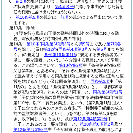
6
前2項
の場合において、職員は、遅滞なく、育児又は介護
の状況変更届により、
第4項各号
に掲げる事由が生じた旨を
任命権者に届け出なければならない。
7
第10条第5項
の規定は、
前項
の規定による届出について準
用する。
第13条
削除
(介護を行う職員の正規の勤務時間以外の時間における勤
務、深夜勤務及び時間外勤務の制限)
第14条
第10条
(
同条第6項第3号
から
第5号
まで及び
第7項各
号
を除く。)
及び
第12条
(
同条第4項第3号
から
第5号
までを除
く。)
の規定は、
条例第16条第1項
に規定する要介護者
(以下
単に「要介護者」という。)
を介護する職員について準用す
る。
この場合において、
第10条第2項
中「条例第9条第2項
又は第3項」とあるのは「それぞれ条例第9条第4項におい
て読み替えて準用する同条第1項に規定する公務の正常な運
営を妨げるかどうか又は同条第3項」と、
同条第3項
中「第
1項の」とあるのは「条例第9条第3項の」と、「条例第9条
第2項又は第3項」とあるのは「同項」と、
同条第6項第1号
中「子
(地方公務員の育児休業等に関する法律
(平成3年法律
第110号。以下「育児休業法」という。)
第2条第1項におい
て子に含まれるものとされる者
(以下「特別養子縁組の成立
前の監護対象者等」という。)
を含む。第24条第1項を除
き、以下同じ。)
」とあり、及び
第12条第4項第1号
中
「子」とあるのは「要介護者」と、
第10条第6項第2号
及び
第12条第4項第2号
中「子が離縁又は養子縁組の取消しによ