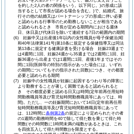
お互いを人生のパートナーとして、協力し支え合うこと
を約した2人の者の関係をいう。以下同じ。)
の形成に該
当するとして市長が認める場合を含む。)
で、結婚式、旅
行その他の結婚又はパートナーシップの形成に伴い必要
と認められる行事等のため勤務しないことが相当である
と認められるとき 市長が定める期間内における週休
日、休日及び代休日を除いて連続する7日の範囲内の期間
(6)
妊娠中又は出産後1年以内の女性職員が母子保健法
(昭
和40年法律第141号)
第10条に規定する保健指導又は同法
第13条に規定する健康診査を受ける場合 妊娠23週まで
は4週間に1回、妊娠24週から35週までは2週間に1回、妊
娠36週から出産までは1週間に1回、産後1年まではその
間に1回
(医師等の特別の指示があった場合には、いずれ
の期間についてもその指示された回数)
につき、その都度
必要と認められる期間
(7)
妊娠中の女性職員が妊娠に起因するつわり等の障害に
より勤務することが著しく困難であると認められると
き その都度必要と認める日又は時間
(定年前再任用短時
間勤務職員等及び育児短時間勤務職員等にあっては、時
間)
。
ただし、一の妊娠期間において14日
(定年前再任用
短時間勤務職員等及び育児短時間勤務職員等にあって
は、112時間に
条例第2条
の規定により定められたその者
の1週間の勤務時間を40で除して得た数を乗じて得た時
間数
(その時間数に1時間未満の端数があるときは、これ
を四捨五入して得た時間数)
)
を限度とする。