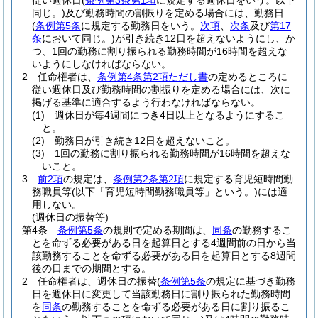
従い週休日
(
条例第3条第1項
に規定する週休日をいう。以下
同じ。)
及び勤務時間の割振りを定める場合には、勤務日
(
条例第5条
に規定する勤務日をいう。
次項
、
次条
及び
第17
条
において同じ。)
が引き続き12日を超えないようにし、か
つ、1回の勤務に割り振られる勤務時間が16時間を超えな
いようにしなければならない。
2
任命権者は、
条例第4条第2項ただし書
の定めるところに
従い週休日及び勤務時間の割振りを定める場合には、次に
掲げる基準に適合するよう行わなければならない。
(1)
週休日が毎4週間につき4日以上となるようにするこ
と。
(2)
勤務日が引き続き12日を超えないこと。
(3)
1回の勤務に割り振られる勤務時間が16時間を超えな
いこと。
3
前2項
の規定は、
条例第2条第2項
に規定する育児短時間勤
務職員等
(以下「育児短時間勤務職員等」という。)
には適
用しない。
(週休日の振替等)
第4条
条例第5条
の規則で定める期間は、
同条
の勤務するこ
とを命ずる必要がある日を起算日とする4週間前の日から当
該勤務することを命ずる必要がある日を起算日とする8週間
後の日までの期間とする。
2
任命権者は、週休日の振替
(
条例第5条
の規定に基づき勤務
日を週休日に変更して当該勤務日に割り振られた勤務時間
を
同条
の勤務することを命ずる必要がある日に割り振るこ