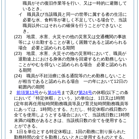
職員がその復旧作業等を行い、又は一時的に避難して
いるとき。
イ
職員及び当該職員と同一の世帯に属する者の生活に
必要な水、食料等が著しく不足している場合で、当該
職員以外にはそれらの確保を行うことができないと
き。
(22)
地震、水害、火災その他の災害又は交通機関の事故
等により出勤することが著しく困難であると認められる
場合 必要と認められる期間
(23)
地震、水害、火災その他の災害時において、職員が
退勤途上における身体の危険を回避するため勤務しない
ことがやむを得ないと認められる場合 必要と認められ
る期間
(24)
職員が不妊治療に係る通院等のため勤務しないこと
が相当であると認められる場合 一の年において12日の
範囲内の期間
2
前項第13号
から
第16号
まで及び
第24号
の休暇
(以下この条
において「特定休暇」という。)
の単位は、1日又は1時間
(定年前再任用短時間勤務職員等及び育児短時間勤務職員等
にあっては、1時間)
とする。
ただし、特定休暇の残日数の
全てを使用しようとする場合において、当該残日数に1時間
未満の端数があるときは、当該残日数の全てを使用するこ
とができる。
3
1日を単位とする特定休暇は、1回の勤務に割り振られた
勤務時間の全てを勤務しないときに使用するものとする。