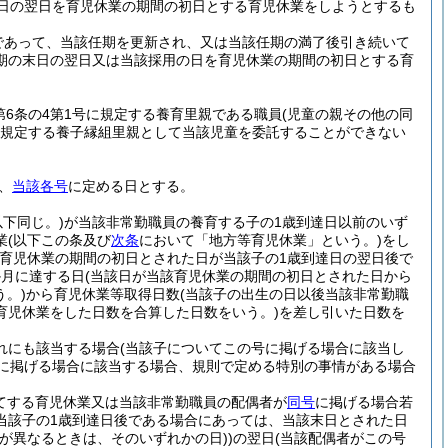
日の翌日を育児休業の期間の初日とする育児休業をしようとするも
であって、当該任期を更新され、又は当該任期の満了後引き続いて
期の末日の翌日又は当該採用の日を育児休業の期間の初日とする育
第6条の4第1号に規定する養育里親である職員
(児童の親その他の同
号に規定する養子縁組里親として当該児童を委託することができない
、
当該各号
に定める日とする。
下同じ。)
が当該非常勤職員の養育する子の1歳到達日以前のいず
業
(以下この条及び
次条
において「地方等育児休業」という。)
をし
該育児休業の期間の初日とされた日が当該子の1歳到達日の翌日後で
か月に達する日
(当該日が当該育児休業の期間の初日とされた日から
。)
から育児休業等取得日数
(当該子の出生の日以後当該非常勤職
育児休業をした日数を合算した日数をいう。)
を差し引いた日数を
れにも該当する場合
(当該子についてこの号に掲げる場合に該当し
に掲げる場合に該当する場合、規則で定める特別の事情がある場合
てする育児休業又は当該非常勤職員の配偶者が
同号
に掲げる場合若
当該子の1歳到達日後である場合にあっては、当該末日とされた日
が異なるときは、そのいずれかの日)
)
の翌日
(当該配偶者がこの号