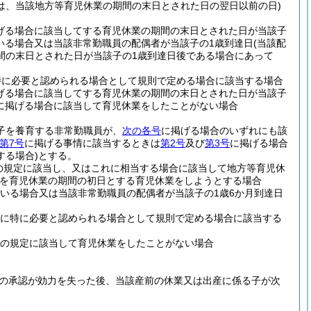
は、当該地方等育児休業の期間の末日とされた日の翌日以前の日)
げる場合に該当してする育児休業の期間の末日とされた日が当該子
いる場合又は当該非常勤職員の配偶者が当該子の1歳到達日
(当該配
間の末日とされた日が当該子の1歳到達日後である場合にあって
特に必要と認められる場合として規則で定める場合に該当する場合
げる場合に該当してする育児休業の期間の末日とされた日が当該子
に掲げる場合に該当して育児休業をしたことがない場合
の子を養育する非常勤職員が、
次の各号
に掲げる場合のいずれにも該
第7号
に掲げる事情に該当するときは
第2号
及び
第3号
に掲げる場合
する場合)
とする。
の規定に該当し、又はこれに相当する場合に該当して地方等育児休
を育児休業の期間の初日とする育児休業をしようとする場合
いる場合又は当該非常勤職員の配偶者が当該子の1歳6か月到達日
めに特に必要と認められる場合として規則で定める場合に該当する
条の規定に該当して育児休業をしたことがない場合
の承認が効力を失った後、当該産前の休業又は出産に係る子が次