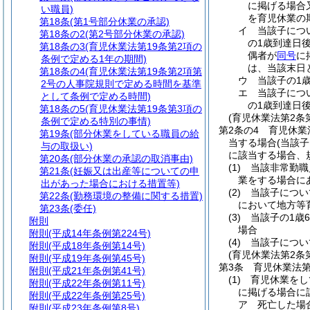
に掲げる場合
い職員)
を育児休業の
第18条
(第1号部分休業の承認)
イ
当該子につ
第18条の2
(第2号部分休業の承認)
の1歳到達日
第18条の3
(育児休業法第19条第2項の
偶者が
同号
に
条例で定める1年の期間)
は、当該末日
第18条の4
(育児休業法第19条第2項第
ウ
当該子の1
2号の人事院規則で定める時間を基準
エ
当該子につ
として条例で定める時間)
の1歳到達日
第18条の5
(育児休業法第19条第3項の
(育児休業法第2条
条例で定める特別の事情)
第2条の4
育児休業
第19条
(部分休業をしている職員の給
当する場合
(当該
与の取扱い)
に該当する場合、
第20条
(部分休業の承認の取消事由)
(1)
当該非常勤職
第21条
(妊娠又は出産等についての申
業をする場合に
出があった場合における措置等)
(2)
当該子につい
第22条
(勤務環境の整備に関する措置)
において地方等
第23条
(委任)
(3)
当該子の1歳
附則
場合
附則
(平成14年条例第224号)
(4)
当該子につい
附則
(平成18年条例第14号)
(育児休業法第2条
附則
(平成19年条例第45号)
第3条
育児休業法第
附則
(平成21年条例第41号)
(1)
育児休業をし
附則
(平成22年条例第11号)
に掲げる場合に
附則
(平成22年条例第25号)
ア
死亡した場
附則
(平成23年条例第8号)