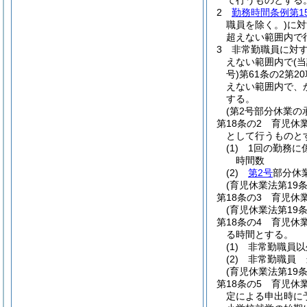
て行うものとする
2
勤務時間条例第1
職員を除く。)
に対
超えない範囲内で
3
非常勤職員に対
えない範囲内で
(
号)
第61条の2第
えない範囲内で、
する。
(第2号部分休業の
第18条の2
育児休
として行うものと
(1)
1回の勤務に
時間数
(2)
第2号
部分休
(育児休業法第19
第18条の3
育児休業
(育児休業法第19
第18条の4
育児休
る時間とする。
(1)
非常勤職員以
(2)
非常勤職員 
(育児休業法第19
第18条の5
育児休
定による申出時に