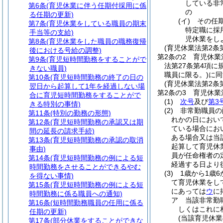
している非
第6条
(育児休業に伴う任期付採用に係
の
る任期の更新)
(イ)
その任
第7条
(育児休業をしている職員の期末
特定職に採
手当等の支給)
児休業をし
第8条
(育児休業をした職員の職務復帰
(育児休業法第2条
後における号給の調整)
第2条の2
育児休業
第9条
(育児短時間勤務をすることがで
法第27条第4項
きない職員)
職員に限る。)
に同
第10条
(育児短時間勤務の終了の日の
(育児休業法第2条
翌日から起算して1年を経過しない場
第2条の3
育児休業
合に育児短時間勤務をすることがで
(1)
次号
及び
第3
きる特別の事情)
(2)
非常勤職員の
第11条
(特別の勤務の形態)
れかの日におい
第12条
(育児短時間勤務の承認又は期
ている場合にお
間の延長の請求手続)
ある場合又は当
第13条
(育児短時間勤務の承認の取消
起算して育児休
事由)
員が任命権者の
第14条
(育児短時間勤務の例による短
経過する日より
時間勤務をさせることができるやむ
(3)
1歳から1歳
を得ない事情)
て育児休業をし
第15条
(育児短時間勤務の例による短
にあっては
ウ
に
時間勤務に係る職員への通知)
ア
当該非常勤
第16条
(短時間勤務職員の任用に係る
しくはこれに
任期の更新)
(当該育児休
第17条
(部分休業をすることができな