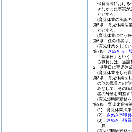
保育所等における
きなかった事実が
ととする。
(育児休業の承認の
第5条
育児休業法
ととする。
(育児休業に伴う
第6条
任命権者は
(育児休業をして
第7条
さぬき市一
「基準日」という。
る職員には、当該
2
基準日に育児休
(育児休業をした
第8条
育児休業を
の他の職員との均
みなして、その職
者の号給を調整す
(育児短時間勤務
第9条
育児休業法第
(1)
育児休業法第
(2)
さぬき市職員
(3)
さぬき市職員
員
(育児短時間勤務