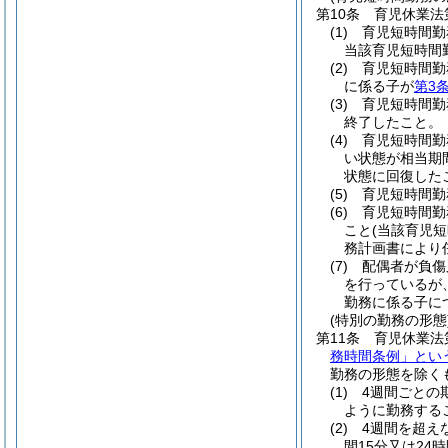
第10条
育児休業法
(1)
育児短時間勤
当該育児短時間
(2)
育児短時間勤
に係る子が
第3
(3)
育児短時間勤
終了したこと。
(4)
育児短時間勤
い状態が相当期
状態に回復した
(5)
育児短時間勤
(6)
育児短時間勤
こと
(当該育児
務計画書により
(7)
配偶者が負傷
を行っているが
勤務に係る子に
(特別の勤務の形態
第11条
育児休業法
務時間条例」とい
勤務の形態を除く
(1)
4週間ごとの
ように勤務する
(2)
4週間を超え
間15分又は24