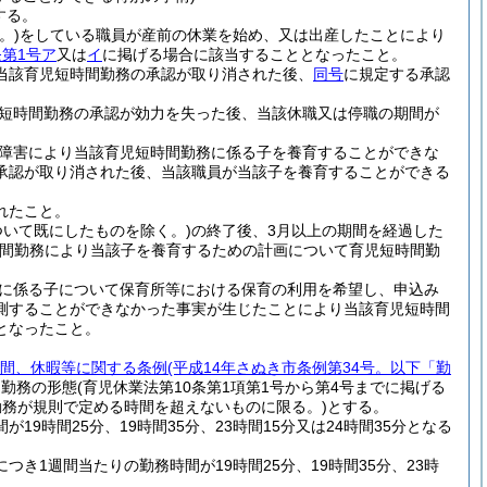
する。
。)
をしている職員が産前の休業を始め、又は出産したことにより
条第1号ア
又は
イ
に掲げる場合に該当することとなったこと。
当該育児短時間勤務の承認が取り消された後、
同号
に規定する承認
短時間勤務の承認が効力を失った後、当該休職又は停職の期間が
障害により当該育児短時間勤務に係る子を養育することができな
承認が取り消された後、当該職員が当該子を養育することができる
れたこと。
いて既にしたものを除く。)
の終了後、3月以上の期間を経過した
時間勤務により当該子を養育するための計画について育児短時間勤
に係る子について保育所等における保育の利用を希望し、申込み
測することができなかった事実が生じたことにより当該育児短時間
となったこと。
間、休暇等に関する条例
(平成14年さぬき市条例第34号。以下「勤
る勤務の形態
(育児休業法第10条第1項第1号から第4号までに掲げる
務が規則で定める時間を超えないものに限る。)
とする。
9時間25分、19時間35分、23時間15分又は24時間35分となる
き1週間当たりの勤務時間が19時間25分、19時間35分、23時