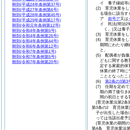
イ
養子縁組等
附則
(平成24年条例第37号)
(2)
育児休業をし
附則
(平成27年条例第6号)
る場合に該当す
附則
(平成28年条例第45号)
ア
前号ア
又は
附則
(平成29年条例第17号)
イ
民法
(明治2
附則
(令和元年条例第12号)
く。)
又は養子
附則
(令和4年条例第5号)
(3)
育児休業をし
附則
(令和4年条例第26号)
(4)
育児休業をし
附則
(令和4年条例第44号)
期間にわたり継
附則
(令和6年条例第12号)
と。
附則
(令和7年条例第1号)
(5)
配偶者が負傷
附則
(令和7年条例第5号)
どもに関する教
附則
(令和7年条例第20号)
定する家庭的保
休業の終了時に
こととなったこ
(6)
第2条の3第3
(7)
任期を定めて
期の満了後引き
間の初日とする
(育児休業法第2条
第3条の2
育児休業
子が出生した場合
っては当該出産予
(育児休業の期間
第4条
育児休業法