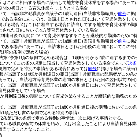
又はこれに相当する場合に該当して地方等育児休業をする場合にあって
期間の初日とする育児休業をしようとする場合
いて、当該非常勤職員が当該子の1歳到達日
(当該非常勤職員が
前号
に掲
後である場合にあっては、当該末日とされた日)
において育児休業をして
掲げる場合又はこれに相当する場合に該当してする地方等育児休業の期
とされた日)
において地方等育児休業をしている場合
歳到達日後の期間について育児休業をすることが継続的な勤務のために
いて、当該非常勤職員が当該子の1歳到達日
(当該非常勤職員が
前号
に掲
後である場合にあっては、当該末日とされた日)
後の期間においてこの号
第1項の条例で定める場合)
法第2条第1項の条例で定める場合は、1歳6か月から2歳に達するまで
子についてこの条の規定に該当して育児休業をしている場合であって
次条
規則で定める特別の事情がある場合にあっては
同号
に掲げる場合に該当
員が当該子の1歳6か月到達日の翌日
(当該非常勤職員の配偶者がこの条
あっては、当該地方等育児休業の期間の末日とされた日の翌日以前の日)
て、当該非常勤職員が当該子の1歳6か月到達日において育児休業をして
育児休業をしている場合
6か月到達日後の期間について育児休業をすることが継続的な勤務のた
て、当該非常勤職員が当該子の1歳6か月到達日後の期間においてこの
第1項ただし書の条例で定める特別の事情)
2条第1項の条例で定める特別の事情は、次に掲げる事情とする。
ている職員が産前の休業を始め、又は出産したことにより当該育児休業
該当することとなったこと。
合