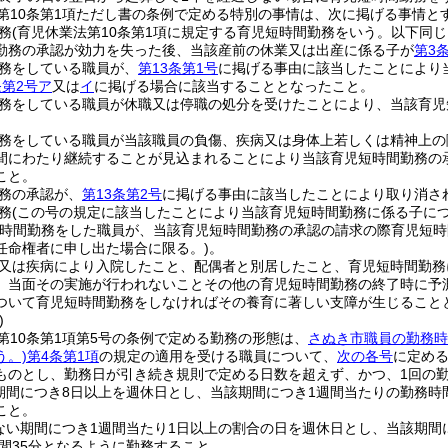
第10条第1項ただし書の条例で定める特別の事情は、次に掲げる事情と
務
(育児休業法第10条第1項に規定する育児短時間勤務をいう。以下同じ
勤務の承認が効力を失った後、当該産前の休業又は出産に係る子が
第3
務をしている職員が、
第13条第1号
に掲げる事由に該当したことにより
条第2号ア
又は
イ
に掲げる場合に該当することとなったこと。
務をしている職員が休職又は停職の処分を受けたことにより、当該育児
務をしている職員が当該職員の負傷、疾病又は身体上若しくは精神上の
間にわたり継続することが見込まれることにより当該育児短時間勤務の
こと。
務の承認が、
第13条第2号
に掲げる事由に該当したことにより取り消さ
務
(この号の規定に該当したことにより当該育児短時間勤務に係る子につ
短時間勤務をした職員が、当該育児短時間勤務の承認の請求の際育児短
任命権者に申し出た場合に限る。)
。
又は疾病により入院したこと、配偶者と別居したこと、育児短時間勤務
、当面その実施が行われないことその他の育児短時間勤務の終了時に予
ついて育児短時間勤務をしなければその養育に著しい支障が生じること
)
第10条第1項第5号の条例で定める勤務の形態は、
さぬき市職員の勤務時
う。)
第4条第1項
の規定の適用を受ける職員について、
次の各号
に定め
ものとし、勤務日が引き続き規則で定める日数を超えず、かつ、1回の勤
期間につき8日以上を週休日とし、当該期間につき1週間当たりの勤務時間が1
こと。
ない期間につき1週間当たり1日以上の割合の日を週休日とし、当該期間につ
時間35分となるように勤務すること。