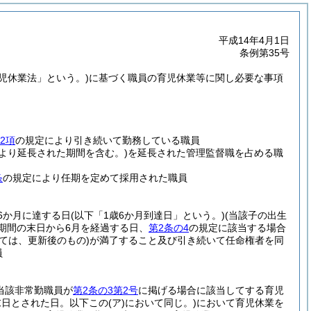
平成14年4月1日
条例第35号
育児休業法」という。)
に基づく職員の育児休業等に関し必要な事項
2項
の規定により引き続いて勤務している職員
より延長された期間を含む。)
を延長された管理監督職を占める職
条
の規定により任期を定めて採用された職員
6か月に達する日
(以下「1歳6か月到達日」という。)
(当該子の出生
期間の末日から6月を経過する日、
第2条の4
の規定に該当する場合
ては、更新後のもの)
が満了すること及び引き続いて任命権者を同
員
当該非常勤職員が
第2条の3第2号
に掲げる場合に該当してする育児
末日とされた日。以下この
(ア)
において同じ。)
において育児休業を