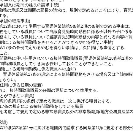
の承認又は期間の延長の請求手続)
勤務の承認又は期間の延長の請求は、規則で定めるところにより、育児
する。
承認の取消事由)
第12条において準用する育児休業法第5条第2項の条例で定める事由は
務をしている職員について当該育児短時間勤務に係る子以外の子に係る
務をしている職員について当該育児短時間勤務の内容と異なる内容の育
の例による短時間勤務をさせることができるやむを得ない事情)
第17条の条例で定めるやむを得ない事情は、次に掲げる事情とする。
こと。
間勤務に伴い任用されている短時間勤務職員
(育児休業法第18条第1
間勤務職員として引き続き任用しておくことができないこと。
の例による短時間勤務に係る職員への通知)
、育児休業法第17条の規定による短時間勤務をさせる場合又は当該短
ならない。
任用に係る任期の更新)
定は、短時間勤務職員の任期の更新について準用する。
とができない職員)
第19条第1項の条例で定める職員は、次に掲げる職員とする。
17条の規定による短時間勤務をしている職員
を考慮して規則で定める非常勤職員以外の非常勤職員
(地方公務員法第
承認)
第19条第2項第1号に掲げる範囲内で請求する同条第1項に規定する部分