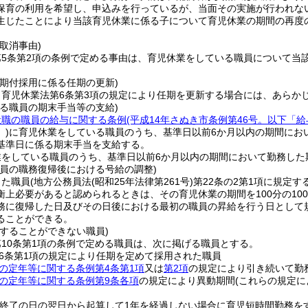
保育の利用を希望し、申込みを行っているが、当面その実施が行われな
生じたことにより当該育児休業に係る子について育児休業の期間の再度
取消事由)
第5条第2項の条例で定める事由は、育児休業をしている職員について当
任期付採用に係る任期の更新)
、育児休業法第6条第3項の規定により任期を更新する場合には、あらか
いる職員の期末手当等の支給)
般職の職員の給与に関する条例
(平成14年さぬき市条例第46号。以下「
)
に育児休業をしている職員のうち、基準日以前6か月以内の期間にお
基準日に係る期末手当を支給する。
業をしている職員のうち、基準日以前6か月以内の期間において勤務した
職員の職務復帰後における号給の調整)
した職員
(地方公務員法
(昭和25年法律第261号)
第22条の2第1項に規定す
衡上必要があると認められるときは、その育児休業の期間を100分の1
務に復帰した日及びその日後における最初の職員の昇給を行う日として
ることができる。
をすることができない職員)
10条第1項の条例で定める職員は、次に掲げる職員とする。
6条第1項の規定により任期を定めて採用された職員
の定年等に関する条例第4条第1項
又は
第2項
の規定により引き続いて勤
の定年等に関する条例第9条各項
の規定により異動期間
(これらの規定に
の終了の日の翌日から起算して1年を経過しない場合に育児短時間勤務を