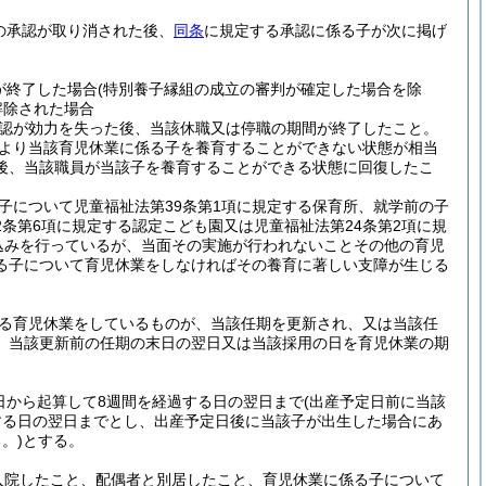
の承認が取り消された後、
同条
に規定する承認に係る子が次に掲げ
が終了した場合
(特別養子縁組の成立の審判が確定した場合を除
解除された場合
認が効力を失った後、当該休職又は停職の期間が終了したこと。
より当該育児休業に係る子を養育することができない状態が相当
後、当該職員が当該子を養育することができる状態に回復したこ
子について児童福祉法第39条第1項に規定する保育所、就学前の子
2条第6項に規定する認定こども園又は児童福祉法第24条第2項に規
込みを行っているが、当面その実施が行われないことその他の育児
る子について育児休業をしなければその養育に著しい支障が生じる
る育児休業をしているものが、当該任期を更新され、又は当該任
、当該更新前の任期の末日の翌日又は当該採用の日を育児休業の期
日から起算して8週間を経過する日の翌日まで
(出産予定日前に当該
する日の翌日までとし、出産予定日後に当該子が出生した場合にあ
。)
とする。
入院したこと、配偶者と別居したこと、育児休業に係る子について