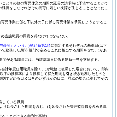
いことその他の育児休業の期間の延長の請求時に予測することがで
の延長をしなければその養育に著しい支障が生じることとなったこ
該育児休業に係る子以外の子に係る育児休業を承認しようとするこ
じめ当該職員の同意を得なければならない。
給与条例」という。)
第24条第1項
に規定するそれぞれの基準日
(以下
いて勤務した期間
(規則で定めるこれに相当する期間を含む。)
があ
期間がある職員には、当該基準日に係る勤勉手当を支給する。
る会計年度任用職員を除く。)
が職務に復帰した場合において、部内
00以下の換算率により換算して得た期間を引き続き勤務したものと
規則で定める日又はそのいずれかの日に、昇給の場合に準じてその
務している職員
より延長された期間を含む。)
を延長された管理監督職を占める職
することができる特別の事情)