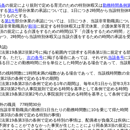
。
5条
の規定により規則で定める育児のための特別休暇又は
勤務時間条例第
する
第1号
部分休業の承認については、1日につき2時間から当該特別
行うものとする。
する
第1号
部分休業の承認については、1日につき、当該非常勤職員につい
当該非常勤職員が
前項
に規定する特別休暇又は育児休業、介護休業等育児
20項の規定による介護をするための時間
(以下「介護をするための時間」と
かつ、2時間から当該特別休暇又は当該介護をするための時間の承認を受
承認)
業法第19条第2項第2号に掲げる範囲内で請求する同条第1項に規定する
する。
ただし、
次の各号
に掲げる場合にあっては、それぞれ
当該各号
に
係る日ごとの勤務時間に分を単位とした時間がある場合であって、当該
業の残時間数に1時間未満の端数がある場合であって、当該残時間数の
条第2項の条例で定める1年の期間)
法第19条第2項の条例で定める1年の期間は、毎年4月1日から翌年3月
条第2項第2号の人事院規則で定める時間を基準として条例で定める時間)
業法第19条第2項第2号の人事院規則で定める時間を基準として条例で定
外の職員 77時間30分
当該非常勤職員の勤務日1日当たりの勤務時間数に10を乗じて得た時間
条第3項の条例で定める特別の事情)
業法第19条第3項の条例で定める特別の事情は、配偶者が負傷又は疾病
予測することができなかった事実が生じたことにより同条第3項の規定