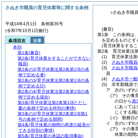
さぬき市職員の育児休業等に関する条例
○さぬき市職
平成14年4月1日 条例第35号
(趣旨)
(令和7年10月1日施行)
第1条
この条例は
を定めるものとす
条項目次
沿革
(育児休業をするこ
本則
第2条
育児休業法第
第1条
(趣旨)
(1)
育児休業法第
第2条
(育児休業をすることができない
(2)
さぬき市職員
職員)
(3)
さぬき市職員
第2条の2
(育児休業法第2条第1項の条
員
例で定める者)
(4)
さぬき市一般
第2条の3
(育児休業法第2条第1項の条
(5)
非常勤職員で
例で定める日)
ア
次のいずれ
第2条の4
(育児休業法第2条第1項の条
(ア)
その養
例で定める場合)
の日から
第
第3条
(育児休業法第2条第1項ただし
にあっては
書の条例で定める特別の事情)
じくする職
第3条の2
(育児休業法第2条第1項第1
(イ)
勤務日
号の条例で定める期間)
イ
次のいずれ
第4条
(育児休業の期間の再度の延長が
(ア)
その養
できる特別の事情)
休業の期間
第5条
(育児休業の承認の取消事由)