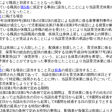
により職員と別居することとなった場合
ている職員が
第5条
に規定する事由に該当したことにより当該育児休業
ることとなったこと。
イ
に掲げる場合
9年法律第89号)
第817条の2第1項の規定による請求に係る家事審判事件
縁組が成立しないで児童福祉法第27条第1項第3号の規定による措置が
ている職員が休職又は停職の処分を受けたことにより当該育児休業の承
ている職員が当該職員の負傷、疾病又は身体上若しくは精神上の障害に
続することが見込まれることにより当該育児休業の承認が取り消された
又は疾病により入院したこと、配偶者と別居したこと、育児休業に係る
育、保育等の総合的な提供の推進に関する法律
(平成18年法律第77号)
第
育事業等
(以下「保育所等」という。)
における保育の利用を希望し、申
予測することができなかった事実が生じたことにより当該育児休業に係
と。
号
に掲げる場合に該当すること又は
前条
の規定に該当すること。
採用された職員であって、当該任期の末日を育児休業の期間の末日とす
続いて特定職に採用されることに伴い、当該育児休業に係る子について
育児休業をしようとすること。
第1項第1号の条例で定める期間)
法第2条第1項第1号の条例で定める期間は、育児休業に係る子の出生の
にあっては当該出生の日から当該出産予定日から起算して8週間を経過
定日から当該出生の日から起算して8週間を経過する日の翌日までとする
の再度の延長ができる特別の事情)
第3条第2項の条例で定める特別の事情は、配偶者が負傷又は疾病により