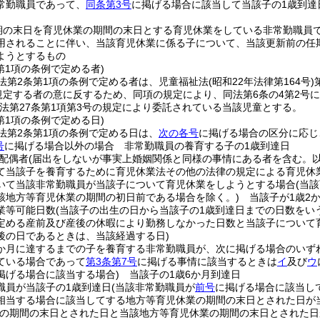
常勤職員であって、
同条第3号
に掲げる場合に該当して当該子の1歳到達
期の末日を育児休業の期間の末日とする育児休業をしている非常勤職員
用されることに伴い、当該育児休業に係る子について、当該更新前の任
ようとするもの
第1項の条例で定める者)
法第2条第1項の条例で定める者は、児童福祉法
(昭和22年法律第164号)
に規定する者の意に反するため、同項の規定により、同法第6条の4第2
法第27条第1項第3号の規定により委託されている当該児童とする。
第1項の条例で定める日)
法第2条第1項の条例で定める日は、
次の各号
に掲げる場合の区分に応じ
号
に掲げる場合以外の場合 非常勤職員の養育する子の1歳到達日
配偶者
(届出をしないが事実上婚姻関係と同様の事情にある者を含む。以
て当該子を養育するために育児休業法その他の法律の規定による育児休
いて当該非常勤職員が当該子について育児休業をしようとする場合
(当
該地方等育児休業の期間の初日前である場合を除く。)
当該子が1歳2
業等可能日数
(当該子の出生の日から当該子の1歳到達日までの日数をいう
定める産前及び産後の休暇により勤務しなかった日数と当該子について
後の日であるときは、当該経過する日)
6か月に達するまでの子を養育する非常勤職員が、次に掲げる場合のいず
ている場合であって
第3条第7号
に掲げる事情に該当するときは
イ
及び
ウ
掲げる場合に該当する場合)
当該子の1歳6か月到達日
職員が当該子の1歳到達日
(当該非常勤職員が
前号
に掲げる場合に該当し
相当する場合に該当してする地方等育児休業の期間の末日とされた日が
業の期間の末日とされた日と当該地方等育児休業の期間の末日とされた日