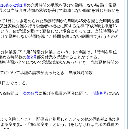
16条の2第1項
の介護時間の承認を受けて勤務しない職員
(非常勤
休暇又は当該介護時間の承認を受けて勤務しない時間を減じた時間を
て1日につき定められた勤務時間から5時間45分を減じた時間を超
又は家族介護を行う労働者の福祉に関する法律
(平成3年法律第76
いう。)
の承認を受けて勤務しない場合にあっては、当該時間を超
けて勤務しない時間を減じた時間を超えない範囲内で)
行うものと
部分休業
(以下「第2号部分休業」という。)
の承認は、1時間を単位
定める時間数の
第2号
部分休業を承認することができる。
勤務時間の全てについて承認の請求があったとき 当該勤務時間の
全てについて承認の請求があったとき 当該残時間数
31日までとする。
める時間は、
次の各号
に掲げる職員の区分に応じ、
当該各号
に定め
により入院したこと、配偶者と別居したことその他の同条第2項の規
による変更
(以下「第3項変更」という。)
をしなければ同項の職員の