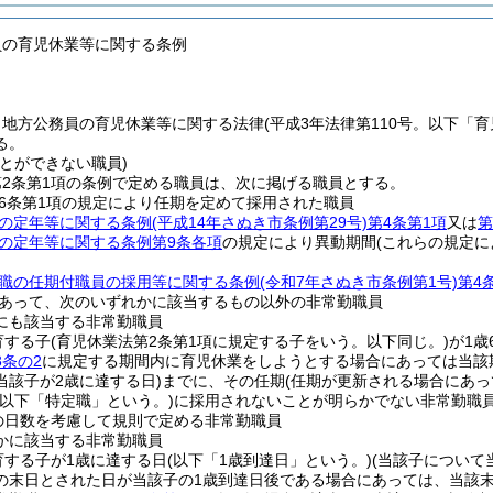
員の育児休業等に関する条例
、地方公務員の育児休業等に関する法律
(平成3年法律第110号。以下「
る。
とができない職員)
2条第1項の条例で定める職員は、次に掲げる職員とする。
6条第1項の規定により任期を定めて採用された職員
の定年等に関する条例
(平成14年さぬき市条例第29号)
第4条第1項
又は
第
の定年等に関する条例第9条各項
の規定により異動期間
(これらの規定に
職の任期付職員の採用等に関する条例
(令和7年さぬき市条例第1号)
第4
あって、次のいずれかに該当するもの以外の非常勤職員
にも該当する非常勤職員
育する子
(育児休業法第2条第1項に規定する子をいう。以下同じ。)
が1歳
3条の2
に規定する期間内に育児休業をしようとする場合にあっては当該
当該子が2歳に達する日)
までに、その任期
(任期が更新される場合にあっ
(以下「特定職」という。)
に採用されないことが明らかでない非常勤職
の日数を考慮して規則で定める非常勤職員
かに該当する非常勤職員
育する子が1歳に達する日
(以下「1歳到達日」という。)
(当該子について
の末日とされた日が当該子の1歳到達日後である場合にあっては、当該