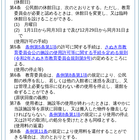
(休館日)
第4条
公民館の休館日は、次のとおりとする。
ただし、教育
委員会が必要と認めるときは、休館日を変更し、又は臨時
休館日を設けることができる。
(1)
月曜日
(2)
1月1日から同月3日まで及び12月29日から同月31日ま
で
(使用許可の手続)
第5条
条例第5条第1項
の許可に関する手続は、
さぬき市教
育委員会公の施設の使用許可等に関する手続を定める規則
(令和2年さぬき市教育委員会規則第9号)
の定めるところに
よる。
(使用の停止等)
第6条
教育委員会は、
条例第8条第1項
の規定により、公民
館の秩序を乱し、若しくは他の入館者に迷惑を及ぼし、又
は管理上必要な指示に従わない者の使用を停止し、退館を
命ずることができる。
(原状回復の義務)
第7条
使用者は、施設等の使用が終わったときは、速やかに
当該施設等を原状に回復し、又は搬入した物件を撤去しな
ければならない。
条例第8条第1項
の規定により使用の停止
又は許可の取消しの処分を受けたときも同様とする。
(使用料の返還)
第8条
条例第11条
の規定により使用料を還付することがで
きる場合は、次のとおりとする。