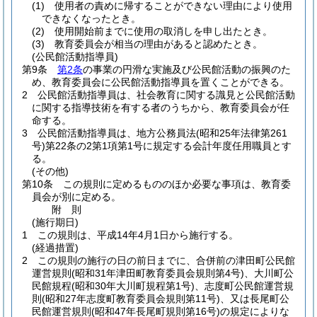
(1)
使用者の責めに帰することができない理由により使用
できなくなったとき。
(2)
使用開始前までに使用の取消しを申し出たとき。
(3)
教育委員会が相当の理由があると認めたとき。
(公民館活動指導員)
第9条
第2条
の事業の円滑な実施及び公民館活動の振興のた
め、教育委員会に公民館活動指導員を置くことができる。
2
公民館活動指導員は、社会教育に関する識見と公民館活動
に関する指導技術を有する者のうちから、教育委員会が任
命する。
3
公民館活動指導員は、地方公務員法
(昭和25年法律第261
号)
第22条の2第1項第1号に規定する会計年度任用職員とす
る。
(その他)
第10条
この規則に定めるもののほか必要な事項は、教育委
員会が別に定める。
附
則
(施行期日)
1
この規則は、平成14年4月1日から施行する。
(経過措置)
2
この規則の施行の日の前日までに、合併前の津田町公民館
運営規則
(昭和31年津田町教育委員会規則第4号)
、大川町公
民館規程
(昭和30年大川町規程第1号)
、志度町公民館運営規
則
(昭和27年志度町教育委員会規則第11号)
、又は長尾町公
民館運営規則
(昭和47年長尾町規則第16号)
の規定によりな