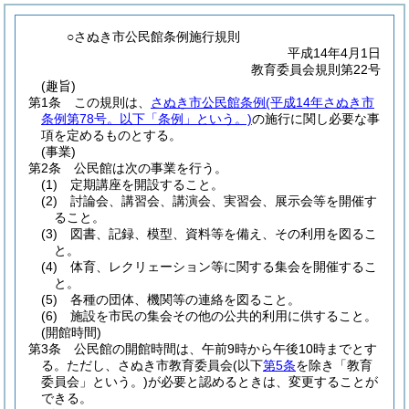
○さぬき市公民館条例施行規則
平成14年4月1日
教育委員会規則第22号
(趣旨)
第1条
この規則は、
さぬき市公民館条例
(平成14年さぬき市
条例第78号。以下「条例」という。)
の施行に関し必要な事
項を定めるものとする。
(事業)
第2条
公民館は次の事業を行う。
(1)
定期講座を開設すること。
(2)
討論会、講習会、講演会、実習会、展示会等を開催す
ること。
(3)
図書、記録、模型、資料等を備え、その利用を図るこ
と。
(4)
体育、レクリェーション等に関する集会を開催するこ
と。
(5)
各種の団体、機関等の連絡を図ること。
(6)
施設を市民の集会その他の公共的利用に供すること。
(開館時間)
第3条
公民館の開館時間は、午前9時から午後10時までとす
る。
ただし、さぬき市教育委員会
(以下
第5条
を除き「教育
委員会」という。)
が必要と認めるときは、変更することが
できる。