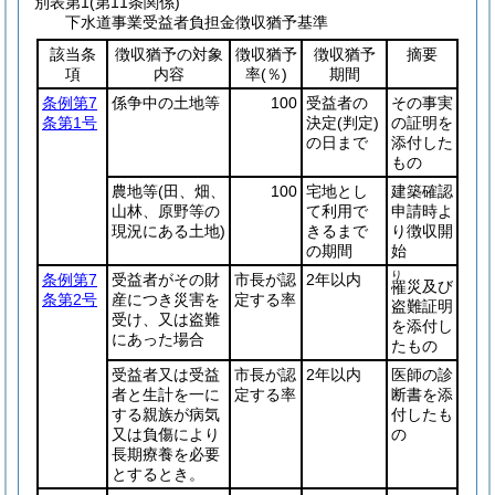
別表第1
(第11条関係)
下水道事業受益者負担金徴収猶予基準
該当条
徴収猶予の対象
徴収猶予
徴収猶予
摘要
項
内容
率
(％)
期間
条例第7
係争中の土地等
100
受益者の
その事実
条第1号
決定
(判定)
の証明を
の日まで
添付した
もの
農地等
(田、畑、
100
宅地とし
建築確認
山林、原野等の
て利用で
申請時よ
現況にある土地)
きるまで
り徴収開
の期間
始
り
条例第7
受益者がその財
市長が認
2年以内
災及び
罹
条第2号
産につき災害を
定する率
盗難証明
受け、又は盗難
を添付し
にあった場合
たもの
受益者又は受益
市長が認
2年以内
医師の診
者と生計を一に
定する率
断書を添
する親族が病気
付したも
又は負傷により
の
長期療養を必要
とするとき。