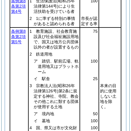
条例第8
1 生活保護法
(昭和25年
100
条第2項
法律第144号)
により生
第4号
活扶助を受けている者
2 1に準ずる特別の事情
市長が認
があると認められる者
定する率
条例第8
1 教育施設、社会教育施
75
条第2項
設及び社会福祉施設用地
第5号
で、国又は地方公共団体
以外の者が設置するもの
2 鉄道用地
ア 踏切、駅前広場、軌
100
道用地又はプラットホ
ーム
イ 駅舎
25
3 宗教法人法
(昭和26年
本来の目
法律第126号)
第2条に規
的に使用
定する神社、寺院、教会
しない土
その他これに類する団体
地を除
が使用する土地
く。
ア 境内地
50
イ 墓地
100
4 国、県又は市が文化財
100