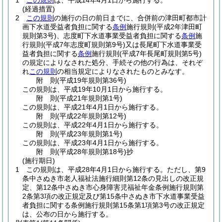
1
この規則
は、平成14年4月1日から施行する。
(経過措置)
2
この規則
の施行の日の前日までに、合併前の津田町都市計
画下水道受益者負担に関する
条例
施行規則
(平成2年津田町
規則第3号)
、志度町下水道事業受益者負担に関する
条例
施
行規則
(平成7年志度町規則第9号)
又は長尾町下水道事業受
益者負担に関する
条例
施行規則
(平成7年長尾町規則第5号)
の規定によりなされた処分、手続その他の行為は、それぞ
れ
この規則
の相当規定によりなされたものとみなす。
附
則
(平成19年
規則第36号)
この規則は、平成19年10月1日から施行する。
附
則
(平成21年
規則第1号)
この規則は、平成21年4月1日から施行する。
附
則
(平成22年
規則第12号)
この規則は、平成22年4月1日から施行する。
附
則
(平成23年
規則第1号)
この規則は、平成23年4月1日から施行する。
附
則
(平成28年
規則第18号)
抄
(施行期日)
1
この規則は、平成28年4月1日から施行する。
ただし、第9
条中さぬき市老人福祉法施行細則第12条の見出しの改正規
定、第12条中さぬき市心身障害児福祉年金条例施行規則第
2条第3項の改正規定及び第15条中さぬき市下水道事業受益
者負担に関する条例施行規則第15条第1項第3号の改正規定
は、公布の日から施行する。