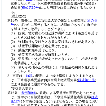
変更したときは、下水道事業受益者負担金減免取消
(変更)
通知書
(
様式第10号
)
により当該受益者に通知するものとす
る。
(繰上徴収)
第15条
市長は、既に負担金の額の確定した受益者が
次の各
号
のいずれかに該当するときは、納期前であっても負担金
を繰り上げて徴収することができる。
(1)
国税、地方税その他公課の滞納により滞納処分を受け
たとき又は受けるおそれがあるとき。
(2)
強制執行を受けたとき又は受けるおそれがあるとき。
(3)
破産手続開始の決定を受けたとき。
(4)
競売の開始を受けたとき。
(5)
受益者である法人が解散したとき。
(6)
受益者につき相続があったときにおいて、相続人が限
定承認をしたとき。
(7)
偽りその他不正の手段により負担金の納付を免れよう
としたとき。
2
市長は、
前項
の規定により繰上徴収しようとするときに
は、下水道事業受益者負担金繰上徴収通知書
(
様式第11号
)
により受益者に通知するものとする。
(受益者の変更)
第16条
条例第9条
の規定による受益者の変更があったとき
は、速やかに当該受益者は、下水道事業受益者変更届
(
様式
第12号
)
を市長に提出しなければならない。
この場合におい
て、新たに受益者となった者が地上権者等であるときは、