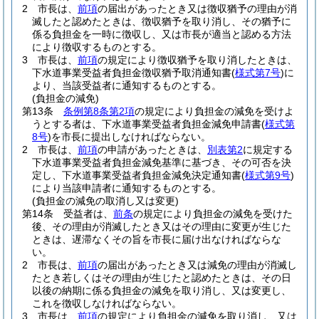
2
市長は、
前項
の届出があったとき又は徴収猶予の理由が消
滅したと認めたときは、徴収猶予を取り消し、その猶予に
係る負担金を一時に徴収し、又は市長が適当と認める方法
により徴収するものとする。
3
市長は、
前項
の規定により徴収猶予を取り消したときは、
下水道事業受益者負担金徴収猶予取消通知書
(
様式第7号
)
に
より、当該受益者に通知するものとする。
(負担金の減免)
第13条
条例第8条第2項
の規定により負担金の減免を受けよ
うとする者は、下水道事業受益者負担金減免申請書
(
様式第
8号
)
を市長に提出しなければならない。
2
市長は、
前項
の申請があったときは、
別表第2
に規定する
下水道事業受益者負担金減免基準に基づき、その可否を決
定し、下水道事業受益者負担金減免決定通知書
(
様式第9号
)
により当該申請者に通知するものとする。
(負担金の減免の取消し又は変更)
第14条
受益者は、
前条
の規定により負担金の減免を受けた
後、その理由が消滅したとき又はその理由に変更が生じた
ときは、遅滞なくその旨を市長に届け出なければならな
い。
2
市長は、
前項
の届出があったとき又は減免の理由が消滅し
たとき若しくはその理由が生じたと認めたときは、その日
以後の納期に係る負担金の減免を取り消し、又は変更し、
これを徴収しなければならない。
3
市長は、
前項
の規定により負担金の減免を取り消し、又は