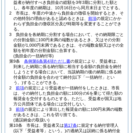
益者が納付すべき負担金の総額を3年3期に分割した額と
し、各年度の納期は、10月16日から同月末日までとする。
2
市長は、年度の中途から負担金の徴収を開始するとき、そ
の他特別の理由があると認めるときは、
前項
の規定にかか
わらず負担金の徴収区分及び時期等を変更することができ
る。
3
負担金を各納期に分割する場合において、その納期限ごと
の分割金額に100円未満の端数があるとき、又はその分割
金額が1,000円未満であるときは、その端数金額又はその全
額を初年度の分割金額に合算する。
(負担金の一括納付等)
第9条
条例第6条第4項ただし書
の規定により、受益者は、
到来した納期に係る納付額に相当する金額の負担金を納付
しようとする場合において、当該納期の後の納期に係る納
付金額の負担金を合わせて納付
(以下「一括納付」とい
う。)
することができる。
2
前項
の規定により受益者が一括納付をしたときは、市長
は、その納付した負担金の額に100分の6を乗じて得た額の
報奨金を交付するものとする。
ただし、受益者が国又は地
方公共団体である場合には交付しない。
3
前項
の規定により算出した報奨金の額に100円未満の端数
があるときは、これを切り捨てる。
(過誤納金の取扱い)
第10条
市長は、受益者又は
第17条
に規定する納付管理人
(以下「受益者等」という。)
の過納又は誤納に係る納付金