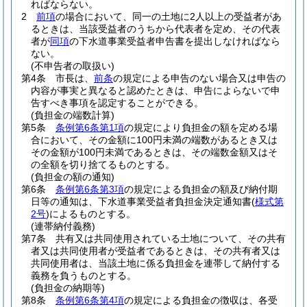
ればならない。
2
前項
の場合において、同一の土地に2人以上の受益者があ
るときは、当該受益者のうちから代表者を定め、その代表
者が
同項
の下水道事業受益者申告書を提出しなければなら
ない。
(不申告者の取扱い)
第4条
市長は、
前条
の規定による申告のない場合又は申告の
内容が事実と異なると認めたときは、申告によらないで申
告すべき事項を認定することができる。
(負担金の端数計算)
第5条
条例第6条第1項
の規定により負担金の額を定める場
合において、その金額に100円未満の端数があるとき又は
その金額が100円未満であるときは、その端数金額又はそ
の全額を切り捨てるものとする。
(負担金の額の通知)
第6条
条例第6条第3項
の規定による負担金の額及び納付期
日等の通知は、下水道事業受益者負担金決定通知書
(
様式第
2号
)
によるものとする。
(連帯納付義務)
第7条
共有又は共同使用されている土地について、その共有
者又は共同使用者が受益者であるときは、その共有者又は
共同使用者は、当該土地に係る負担金を連帯して納付する
義務を負うものとする。
(負担金の納期等)
第8条
条例第6条第4項
の規定による負担金の徴収は、各受