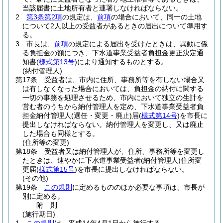
当該届書に土地所有者と連署しなければならない。
2
第3条第2項
の規定は、
前項
の場合において、同一の土地
について2人以上の受益者があるときの届出について準用す
る。
3
市長は、
前項
の規定による届出を受けたときは、異動に係
る負担金の額につき、下水道事業受益者負担金更正決定通
知書
(
様式第13号
)
により通知するものとする。
(納付管理人)
第17条
受益者は、市内に住所、事務所等を有しない場合又
は有しなくなった場合においては、負担金の納付に関する
一切の事務を処理させるため、市内において独立の生計を
営む者のうちから納付管理人を定め、下水道事業受益者負
担金納付管理人
(選任・変更・廃止)
届
(
様式第14号
)
を市長に
提出しなければならない。
納付管理人を変更し、又は廃止
した場合も同様とする。
(住所等の変更)
第18条
受益者又は納付管理人が、住所、事務所等を変更し
たときは、速やかに下水道事業受益者
(納付管理人)
住所変
更届
(
様式第15号
)
を市長に提出しなければならない。
(その他)
第19条
この規則
に定めるもののほか必要な事項は、市長が
別に定める。
附
則
(施行期日)