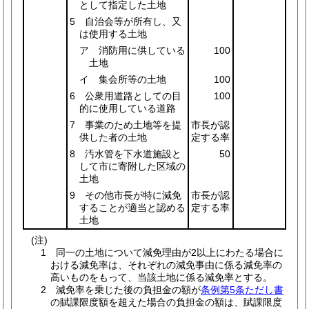
として指定した土地
5 自治会等が所有し、又
は使用する土地
ア 消防用に供している
100
土地
イ 集会所等の土地
100
6 公衆用道路としての目
100
的に使用している道路
7 事業のため土地等を提
市長が認
供した者の土地
定する率
8 汚水管を下水道施設と
50
して市に寄附した区域の
土地
9 その他市長が特に減免
市長が認
することが適当と認める
定する率
土地
(注)
1 同一の土地について減免理由が2以上にわたる場合に
おける減免率は、それぞれの減免事由に係る減免率の
高いものをもって、当該土地に係る減免率とする。
2 減免率を乗じた後の負担金の額が
条例第5条ただし書
の賦課限度額を超えた場合の負担金の額は、賦課限度