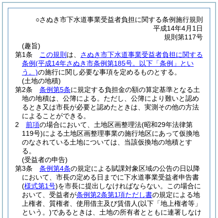
○さぬき市下水道事業受益者負担に関する条例施行規則
平成14年4月1日
規則第117号
(趣旨)
第1条
この規則
は、
さぬき市下水道事業受益者負担に関する
条例
(平成14年さぬき市条例第185号。以下「条例」とい
う。)
の施行に関し必要な事項を定めるものとする。
(土地の地積)
第2条
条例第5条
に規定する負担金の額の算定基準となる土
地の地積は、公簿による。
ただし、公簿により難いと認め
るとき又は市長が必要と認めたときは、実測その他の方法
によることができる。
2
前項
の場合において、土地区画整理法
(昭和29年法律第
119号)
による土地区画整理事業の施行地区にあって仮換地
のなされている土地については、当該仮換地の地積とす
る。
(受益者の申告)
第3条
条例第4条
の規定による賦課対象区域の公告の日以降
において、市長の定める日までに下水道事業受益者申告書
(
様式第1号
)
を市長に提出しなければならない。
この場合に
おいて、受益者が
条例第2条第1項ただし書
の規定による地
上権者、質権者、使用借主及び賃借人
(以下「地上権者等」
という。)
であるときは、土地の所有者とともに連署しなけ