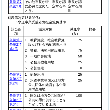
条例第7
その他市長が特
市長が認
市長が認
条第3号
に必要と認めた
定する率
定する期
とき。
間
別表第2
(第13条関係)
下水道事業受益者負担金減免基準
該当条
減免対象
減免率
摘要
項
(％)
条例第8
1 教育施設、社会教育施
75
条第2項
設及び社会福祉施設用地
第1号
2 警察、法務用施設用地
75
3 一般庁舎用地
50
4 公務員宿舎用地
25
5 公営住宅
0
条例第8
1 病院用地
25
条第2項
2 水道事業等国又は地方
25
第2号
公共団体の経営する企業
用財産用地
条例第8
1 国又は地方公共団体が
100
条第2項
公共の用に供することを
第3号
予定している土地