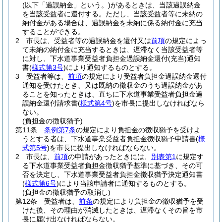
(以下「過誤納金」という。)
があるときは、当該過誤納金
を当該受益者に還付する。
ただし、当該受益者等に未納の
納付金がある場合は、過誤納金を未納に係る納付金に充当
することができる。
2
市長は、受益者等の過誤納金を還付又は
前項
の規定によっ
て未納の納付金に充当するときは、遅滞なく当該受益者等
に対し、下水道事業受益者負担金過誤納金還付
(充当)
通知
書
(
様式第3号
)
により通知するものとする。
3
受益者等は、
前項
の規定により受益者負担金過誤納金還付
通知を受けたとき、又は既納の徴収金のうち過誤納金があ
ることを知ったときは、直ちに下水道事業受益者負担金過
誤納金還付請求書
(
様式第4号
)
を市長に提出しなければなら
ない。
(負担金の徴収猶予)
第11条
条例第7条
の規定により負担金の徴収猶予を受けよ
うとする者は、下水道事業受益者負担金徴収猶予申請書
(
様
式第5号
)
を市長に提出しなければならない。
2
市長は、
前項
の申請があったときには、
別表第1
に規定す
る下水道事業受益者負担金徴収猶予基準に基づき、その可
否を決定し、下水道事業受益者負担金徴収猶予決定通知書
(
様式第6号
)
により当該申請者に通知するものとする。
(負担金の徴収猶予の取消し)
第12条
受益者は、
前条
の規定により負担金の徴収猶予を受
けた後、その理由が消滅したときは、遅滞なくその旨を市
長に届け出なければならない。