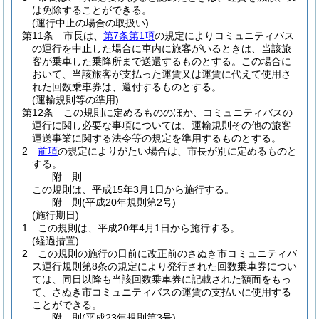
は免除することができる。
(運行中止の場合の取扱い)
第11条
市長は、
第7条第1項
の規定によりコミュニティバス
の運行を中止した場合に車内に旅客がいるときは、当該旅
客が乗車した乗降所まで送還するものとする。
この場合に
おいて、当該旅客が支払った運賃又は運賃に代えて使用さ
れた回数乗車券は、還付するものとする。
(運輸規則等の準用)
第12条
この規則に定めるもののほか、コミュニティバスの
運行に関し必要な事項については、運輸規則その他の旅客
運送事業に関する法令等の規定を準用するものとする。
2
前項
の規定によりがたい場合は、市長が別に定めるものと
する。
附
則
この規則は、平成15年3月1日から施行する。
附
則
(平成20年
規則第2号)
(施行期日)
1
この規則は、平成20年4月1日から施行する。
(経過措置)
2
この規則の施行の日前に改正前のさぬき市コミュニティバ
ス運行規則第8条の規定により発行された回数乗車券につい
ては、同日以降も当該回数乗車券に記載された額面をもっ
て、さぬき市コミュニティバスの運賃の支払いに使用する
ことができる。
附
則
(平成23年
規則第3号)