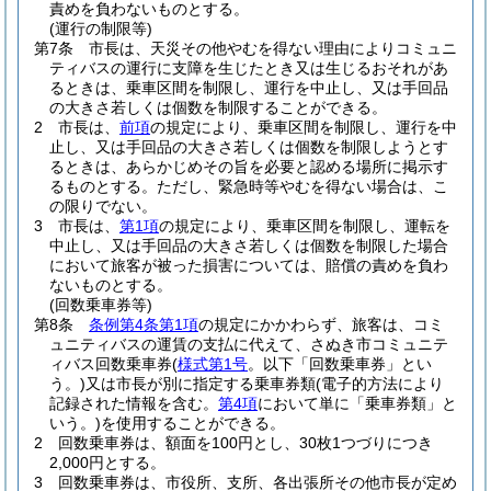
責めを負わないものとする。
(運行の制限等)
第7条
市長は、天災その他やむを得ない理由によりコミュニ
ティバスの運行に支障を生じたとき又は生じるおそれがあ
るときは、乗車区間を制限し、運行を中止し、又は手回品
の大きさ若しくは個数を制限することができる。
2
市長は、
前項
の規定により、乗車区間を制限し、運行を中
止し、又は手回品の大きさ若しくは個数を制限しようとす
るときは、あらかじめその旨を必要と認める場所に掲示す
るものとする。
ただし、緊急時等やむを得ない場合は、こ
の限りでない。
3
市長は、
第1項
の規定により、乗車区間を制限し、運転を
中止し、又は手回品の大きさ若しくは個数を制限した場合
において旅客が被った損害については、賠償の責めを負わ
ないものとする。
(回数乗車券等)
第8条
条例第4条第1項
の規定にかかわらず、旅客は、コミ
ュニティバスの運賃の支払に代えて、さぬき市コミュニテ
ィバス回数乗車券
(
様式第1号
。以下「回数乗車券」とい
う。)
又は市長が別に指定する乗車券類
(電子的方法により
記録された情報を含む。
第4項
において単に「乗車券類」と
いう。)
を使用することができる。
2
回数乗車券は、額面を100円とし、30枚1つづりにつき
2,000円とする。
3
回数乗車券は、市役所、支所、各出張所その他市長が定め