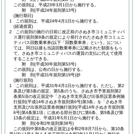
この規則は、平成23年3月1日から施行する。
附
則
(平成24年
規則第13号)
(施行期日)
1
この規則は、平成24年4月1日から施行する。
(経過措置)
2
この規則の施行の日前に改正前のさぬき市コミュニティバ
ス運行規則第8条の規定により発行されたさぬき市コミュニ
ティバス回数乗車券
(以下「回数乗車券」という。)
につい
ては、同日以後も当該回数乗車券に記載された額面をもっ
て、さぬき市コミュニティバスの運賃の支払に代えて使用
することができる。
附
則
(平成30年
規則第53号)
この規則は、公布の日から施行する。
附
則
(平成31年
規則第19号)
抄
(施行規則)
1
この規則は、平成31年4月1日から施行する。
ただし、第2
条及び第3条の規定、第5条のうち、さぬき市予算規則第2
条第5項の改正規定中「さぬき市支所及び出張所設置条例施
行規則
(平成14年さぬき市規則第6号)
第3条」を「さぬき市
支所及び出張所設置条例施行規則
(平成14年さぬき市規則第
6号)
第4条第1項」に改める部分並びに第6条、第9条及び第
13条の規定は、平成31年5月1日から施行する。
附
則
(令和2年
規則第38号)
この規則中第8条の改正規定は令和2年8月7日から、第10条