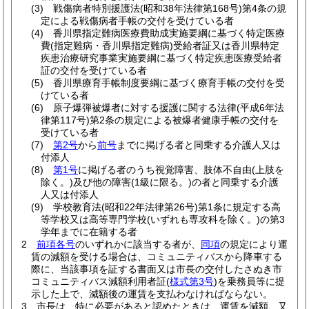
(3)
戦傷病者特別援護法
(昭和38年法律第168号)
第4条の規
定による戦傷病者手帳の交付を受けている者
(4)
香川県指定難病医療費助成実施要綱に基づく特定医療
費
(指定難病・香川県指定難病)
受給者証又は香川県特定
疾患治療研究事業実施要綱に基づく特定疾患医療受給者
証の交付を受けている者
(5)
香川県療育手帳制度要綱に基づく療育手帳の交付を受
けている者
(6)
原子爆弾被爆者に対する援護に関する法律
(平成6年法
律第117号)
第2条の規定による被爆者健康手帳の交付を
受けている者
(7)
第2号
から
前号
までに掲げる者と同乗する介護人又は
付添人
(8)
第1号
に掲げる者のうち視覚障害、肢体不自由
(上肢を
除く。)
及び他の障害
(1級に限る。)
の者と同乗する介護
人又は付添人
(9)
学校教育法
(昭和22年法律第26号)
第1条に規定する高
等学校又は高等専門学校
(いずれも専攻科を除く。)
の第3
学年までに在籍する者
2
前項各号
のいずれかに該当する者が、
同項
の規定により運
賃の減額を受ける場合は、コミュニティバスから降車する
際に、当該事項を証する書面又は市長の交付したさぬき市
コミュニティバス減額利用者証
(
様式第3号
)
を乗務員等に提
示した上で、減額後の運賃を支払わなければならない。
3
市長は、特に必要があると認めたときは、運賃を減額、又