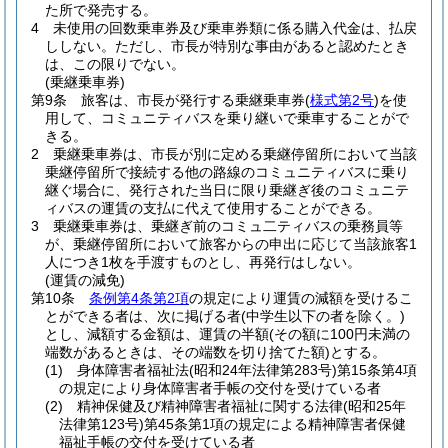
た所で発売する。
4
未使用の回数乗車券及び乗車券類に係る購入代金は、払戻
ししない。
ただし、市長が特別な事由があると認めたとき
は、この限りでない。
(乗継乗車券)
第9条
旅客は、市長が発行する乗継乗車券
(
様式第2号
)
を使
用して、コミュニティバスを乗り継いで乗車することがで
きる。
2
乗継乗車券は、市長が別に定める乗継停留所において当該
乗継停留所で接続する他の路線のコミュニティバスに乗り
継ぐ場合に、発行された当日に限り乗継ぎ後のコミュニテ
ィバスの運賃の支払に代えて使用することができる。
3
乗継乗車券は、乗継ぎ前のコミュ二ティバスの乗務員等
が、乗継停留所において旅客からの申出に応じて当該旅客1
人につき1枚を手渡すものとし、再発行はしない。
(運賃の減免)
第10条
条例第4条第2項
の規定により運賃の減額を受けるこ
とができる者は、次に掲げる者
(中学生以下の者を除く。)
とし、減額する金額は、運賃の半額
(その額に100円未満の
端数があるときは、その端数を切り捨てた額)
とする。
(1)
身体障害者福祉法
(昭和24年法律第283号)
第15条第4項
の規定により身体障害者手帳の交付を受けている者
(2)
精神保健及び精神障害者福祉に関する法律
(昭和25年
法律第123号)
第45条第1項の規定による精神障害者保健
福祉手帳の交付を受けている者