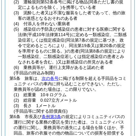
(2)
運輸規則第52条各号に掲げる物品
(同条ただし書の規
定によるものを除く。)
を携帯している者
(3)
泥酔した者又は不潔な服装をした者であって、他の旅
客の迷惑となるおそれのある者
(4)
付添人を伴わない重病者
(5)
感染症の予防及び感染症の患者に対する医療に関する
法律
(平成10年法律第114号)
に定める一類感染症、二類感
染症若しくは指定感染症
(同法第7条の規定に基づき、政
令で定めるところにより、同法第19条又は第20条の規定
を準用するものに限る。)
の患者
(同法第8条の規定により
一類感染症、二類感染症若しくは指定感染症の患者とみ
なされる者を含む。)
又は新感染症の所見がある者
(6)
乗務員等が、運行上支障があると認めた者
(手回品の持込み制限)
第5条
旅客は、
次の各号
に掲げる制限を超える手回品をコミ
ュニティバスの車内に持ち込むことができない。
ただし、
乗務員等が認めた場合は、この限りでない。
(1)
総重量 10キログラム
(2)
総容量 0.027立方メートル
(3)
長さ 1メートル
(手回品等に関する賠償責任)
第6条
市長及び
条例第3条
の規定によりコミュニティバスの
運行に関する業務の委託を受けた者は、コミュニティバス
の運行に関し、乗務員等の過失による場合を除くほか、手
回品、旅客の衣服その他の物品についての損害を賠償する