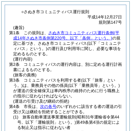
○さぬき市コミュニティバス運行規則
平成14年12月27日
規則第147号
(趣旨)
第1条
この規則は、
さぬき市コミュニティバス運行条例
(平
成14年さぬき市条例第220号。以下「条例」という。)
の規
定に基づき、さぬき市コミュニティバス
(以下「コミュニテ
ィバス」という。)
の運行及び利用等に関し、必要な事項を
定めるものとする。
(運行内容)
第2条
コミュニティバスの運行内容は、別に定める運行計画
書によるものとする。
(旅客の責務)
第3条
コミュニティバスを利用する者
(以下「旅客」とい
う。)
は、乗務員その他の係員
(以下「乗務員等」という。)
が運送の安全確保又は車内秩序の維持のために行う職務上
の指示に従わなければならない。
(運送の引受け及び継続の拒絶)
第4条
市長は、
次の各号
のいずれかに該当する者の運送の引
受け又は継続を拒絶することができる。
(1)
旅客自動車運送事業運輸規則
(昭和31年運輸省令第44
号。以下「運輸規則」という。)
第49条第4項の規定によ
る制止又は指示に従わない者