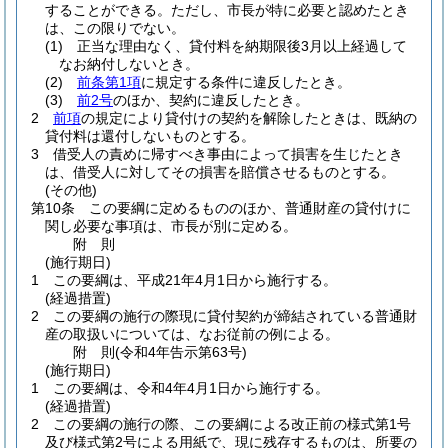
することができる。
ただし、市長が特に必要と認めたとき
は、この限りでない。
(1)
正当な理由なく、貸付料を納期限後3月以上経過して
なお納付しないとき。
(2)
前条第1項
に規定する条件に違反したとき。
(3)
前2号
のほか、契約に違反したとき。
2
前項
の規定により貸付けの契約を解除したときは、既納の
貸付料は還付しないものとする。
3
借受人の責めに帰すべき事由によって損害を生じたとき
は、借受人に対してその損害を賠償させるものとする。
(その他)
第10条
この要綱に定めるもののほか、普通財産の貸付けに
関し必要な事項は、市長が別に定める。
附
則
(施行期日)
1
この要綱は、平成21年4月1日から施行する。
(経過措置)
2
この要綱の施行の際現に貸付契約が締結されている普通財
産の取扱いについては、なお従前の例による。
附
則
(令和4年
告示第63号)
(施行期日)
1
この要綱は、令和4年4月1日から施行する。
(経過措置)
2
この要綱の施行の際、この要綱による改正前の様式第1号
及び様式第2号による用紙で、現に残存するものは、所要の