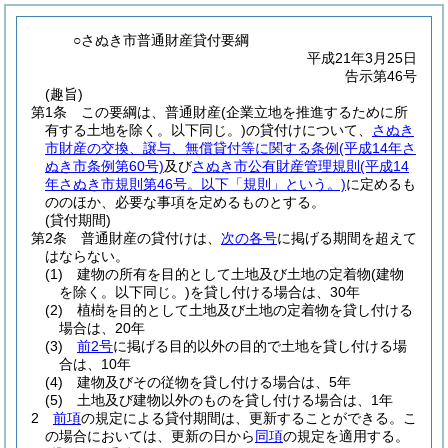
○さぬき市普通財産貸付要綱
平成21年3月25日
告示第46号
(趣旨)
第1条
この要綱は、普通財産
(企業立地を推進するために所
有する土地を除く。以下同じ。)
の貸付けについて、
さぬき
市財産の交換、譲与、無償貸付等に関する条例
(平成14年さ
ぬき市条例第60号)
及び
さぬき市公有財産管理規則
(平成14
年さぬき市規則第46号。以下「規則」という。)
に定めるも
ののほか、必要な事項を定めるものとする。
(貸付期間)
第2条
普通財産の貸付けは、
次の各号
に掲げる期間を超えて
はならない。
(1)
建物の所有を目的として土地及び土地の定着物
(建物
を除く。以下同じ。)
を貸し付ける場合は、30年
(2)
植樹を目的として土地及び土地の定着物を貸し付ける
場合は、20年
(3)
前2号
に掲げる目的以外の目的で土地を貸し付ける場
合は、10年
(4)
建物及びその従物を貸し付ける場合は、5年
(5)
土地及び建物以外のものを貸し付ける場合は、1年
2
前項
の規定による貸付期間は、更新することができる。
こ
の場合においては、更新の日から
同項
の規定を適用する。