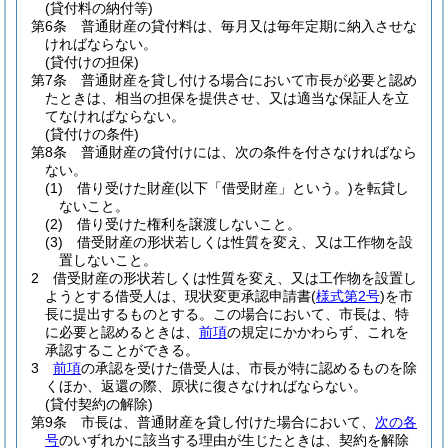
(貸付料の納付等)
第6条
普通財産の貸付料は、毎月又は毎年定期に納入させな
ければならない。
(貸付けの担保)
第7条
普通財産を貸し付ける場合において市長が必要と認め
たときは、相当の担保を提供させ、又は適当な保証人を立
てなければならない。
(貸付けの条件)
第8条
普通財産の貸付けには、次の条件を付さなければなら
ない。
(1)
借り受けた財産
(以下「借受財産」という。)
を転貸し
ないこと。
(2)
借り受けた権利を譲渡しないこと。
(3)
借受財産の形状若しくは性質を変え、又は工作物を設
置しないこと。
2
借受財産の形状若しくは性質を変え、又は工作物を設置し
ようとする借受人は、現状変更承認申請書
(
様式第2号
)
を市
長に提出するものとする。
この場合において、市長は、特
に必要と認めるときは、
前項
の規定にかかわらず、これを
承認することができる。
3
前項
の承認を受けた借受人は、市長が特に認めるものを除
くほか、返還の際、原状に復さなければならない。
(貸付契約の解除)
第9条
市長は、普通財産を貸し付けた場合において、
次の各
号
のいずれかに該当する理由が生じたときは、契約を解除