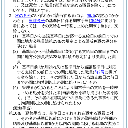
給日」という。)
に支給する。
基準日前1か月以内に退職
し、又は死亡した職員
(管理者が定める職員を除く。)
につ
いても、同様とする。
2
次の各号
のいずれかに該当する者には、
前項
の規定にかか
わらず、
当該各号
の基準日に係る期末手当
(
第4号
に掲げる
者にあっては、その支給を一時差し止めた期末手当)
は、支
給しない。
(1)
基準日から当該基準日に対応する支給日の前日までの
間に地方公務員法第29条の規定による懲戒免職の処分を
受けた職員
(2)
基準日から当該基準日に対応する支給日の前日までの
間に地方公務員法第28条第4項の規定により失職した職
員
(3)
基準日前1か月以内又は基準日から当該基準日に対応
する支給日の前日までの間に離職した職員
(
前2号
に掲げ
る者を除く。)
で、その離職した日から当該支給日の前日
までの間に拘禁刑以上の刑に処せられたもの
(4)
管理者が定めるところにより期末手当の支給を一時差
し止める処分を受けた者
(当該処分を取り消された者を除
く。)
で、その者の在職期間中の行為に係る刑事事件に関
し拘禁刑以上の刑に処せられたもの
(勤勉手当)
第18条
勤勉手当は、基準日にそれぞれ在職する職員に対
し、その者の基準日以前における直近の勤務成績の評価の
結果及び基準日以前6か月以内の期間における勤務の状況に