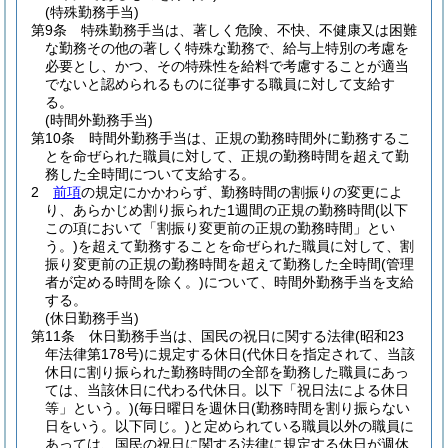
(特殊勤務手当)
第9条
特殊勤務手当は、著しく危険、不快、不健康又は困難
な勤務その他の著しく特殊な勤務で、給与上特別の考慮を
必要とし、かつ、その特殊性を給料で考慮することが適当
でないと認められるものに従事する職員に対して支給す
る。
(時間外勤務手当)
第10条
時間外勤務手当は、正規の勤務時間外に勤務するこ
とを命ぜられた職員に対して、正規の勤務時間を超えて勤
務した全時間について支給する。
2
前項
の規定にかかわらず、勤務時間の割振りの変更によ
り、あらかじめ割り振られた1週間の正規の勤務時間
(以下
この項において「割振り変更前の正規の勤務時間」とい
う。)
を超えて勤務することを命ぜられた職員に対して、割
振り変更前の正規の勤務時間を超えて勤務した全時間
(管理
者が定める時間を除く。)
について、時間外勤務手当を支給
する。
(休日勤務手当)
第11条
休日勤務手当は、国民の祝日に関する法律
(昭和23
年法律第178号)
に規定する休日
(代休日を指定されて、当該
休日に割り振られた勤務時間の全部を勤務した職員にあっ
ては、当該休日に代わる代休日。以下「祝日法による休日
等」という。)
(毎日曜日を週休日
(勤務時間を割り振らない
日をいう。以下同じ。)
と定められている職員以外の職員に
あっては、国民の祝日に関する法律に規定する休日が週休