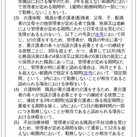
育施設における修学のため、2年を超えない範囲内におい
て管理者が定める期間中、1週間の勤務時間の一部につい
て勤務しないことをいう。
(3)
介護休暇 職員が要介護者
(配偶者、父母、子、配偶
者の父母その他管理者が定める者で負傷、疾病又は老齢
により管理者が定める期間にわたり日常生活を営むのに
支障があるものをいう。以下この号及び
次号
において同
じ。)
の介護をするため、管理者が、職員の申出に基づ
き、要介護者の各々が当該介護を必要とする一の継続す
る状態ごとに、3回を超えず、かつ、通算して12月
(地方
公務員法第22条の4第1項又は第22条の5第1項の規定によ
り採用された職員にあっては、管理者が定める期間)
(た
だし、管理者が特に必要と認める場合は、36月とする。)
を超えない範囲内で指定する期間
(
次号
において「指定期
間」という。)
内において勤務しないことが相当であると
認められる場合における休暇をいう。
(4)
介護時間 職員が要介護者の介護をするため、要介護
者の各々が当該介護を必要とする一の継続する状態ごと
に、連続する3年の期間
(当該要介護者に係る指定期間と
重複する期間を除く。)
内において1日の勤務時間の一部
につき勤務しないことが相当であると認められる場合に
おける休暇をいう。
(5)
不妊治療休暇 管理者が定める職員が不妊治療を受け
るため、管理者が定める期間を除いて通算して12月を超
えない範囲内において、勤務しないことが相当であると