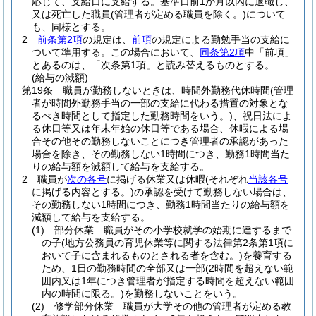
応じて、支給日に支給する。
基準日前1か月以内に退職し、
又は死亡した職員
(管理者が定める職員を除く。)
について
も、同様とする。
2
前条第2項
の規定は、
前項
の規定による勤勉手当の支給に
ついて準用する。
この場合において、
同条第2項
中「前項」
とあるのは、「次条第1項」と読み替えるものとする。
(給与の減額)
第19条
職員が勤務しないときは、時間外勤務代休時間
(管理
者が時間外勤務手当の一部の支給に代わる措置の対象とな
るべき時間として指定した勤務時間をいう。)
、祝日法によ
る休日等又は年末年始の休日等である場合、休暇による場
合その他その勤務しないことにつき管理者の承認があった
場合を除き、その勤務しない1時間につき、勤務1時間当た
りの給与額を減額して給与を支給する。
2
職員が
次の各号
に掲げる休業又は休暇
(それぞれ
当該各号
に掲げる内容とする。)
の承認を受けて勤務しない場合は、
その勤務しない1時間につき、勤務1時間当たりの給与額を
減額して給与を支給する。
(1)
部分休業 職員がその小学校就学の始期に達するまで
の子
(地方公務員の育児休業等に関する法律第2条第1項に
おいて子に含まれるものとされる者を含む。)
を養育する
ため、1日の勤務時間の全部又は一部
(2時間を超えない範
囲内又は1年につき管理者が指定する時間を超えない範囲
内の時間に限る。)
を勤務しないことをいう。
(2)
修学部分休業 職員が大学その他の管理者が定める教