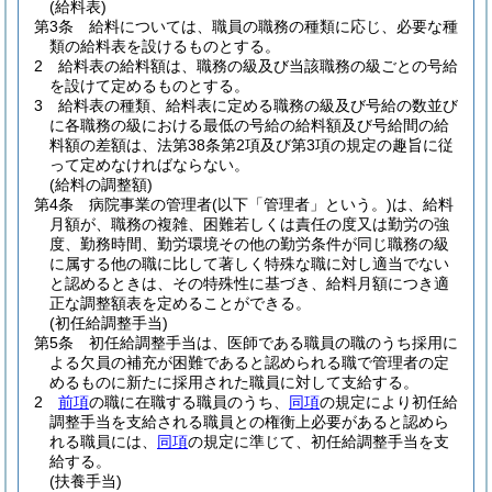
(給料表)
第3条
給料については、職員の職務の種類に応じ、必要な種
類の給料表を設けるものとする。
2
給料表の給料額は、職務の級及び当該職務の級ごとの号給
を設けて定めるものとする。
3
給料表の種類、給料表に定める職務の級及び号給の数並び
に各職務の級における最低の号給の給料額及び号給間の給
料額の差額は、法第38条第2項及び第3項の規定の趣旨に従
って定めなければならない。
(給料の調整額)
第4条
病院事業の管理者
(以下「管理者」という。)
は、給料
月額が、職務の複雑、困難若しくは責任の度又は勤労の強
度、勤務時間、勤労環境その他の勤労条件が同じ職務の級
に属する他の職に比して著しく特殊な職に対し適当でない
と認めるときは、その特殊性に基づき、給料月額につき適
正な調整額表を定めることができる。
(初任給調整手当)
第5条
初任給調整手当は、医師である職員の職のうち採用に
よる欠員の補充が困難であると認められる職で管理者の定
めるものに新たに採用された職員に対して支給する。
2
前項
の職に在職する職員のうち、
同項
の規定により初任給
調整手当を支給される職員との権衡上必要があると認めら
れる職員には、
同項
の規定に準じて、初任給調整手当を支
給する。
(扶養手当)