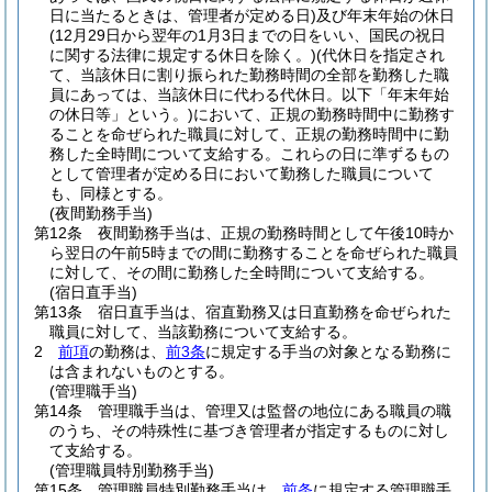
日に当たるときは、管理者が定める日)
及び年末年始の休日
(12月29日から翌年の1月3日までの日をいい、国民の祝日
に関する法律に規定する休日を除く。)
(代休日を指定され
て、当該休日に割り振られた勤務時間の全部を勤務した職
員にあっては、当該休日に代わる代休日。以下「年末年始
の休日等」という。)
において、正規の勤務時間中に勤務す
ることを命ぜられた職員に対して、正規の勤務時間中に勤
務した全時間について支給する。
これらの日に準ずるもの
として管理者が定める日において勤務した職員について
も、同様とする。
(夜間勤務手当)
第12条
夜間勤務手当は、正規の勤務時間として午後10時か
ら翌日の午前5時までの間に勤務することを命ぜられた職員
に対して、その間に勤務した全時間について支給する。
(宿日直手当)
第13条
宿日直手当は、宿直勤務又は日直勤務を命ぜられた
職員に対して、当該勤務について支給する。
2
前項
の勤務は、
前3条
に規定する手当の対象となる勤務に
は含まれないものとする。
(管理職手当)
第14条
管理職手当は、管理又は監督の地位にある職員の職
のうち、その特殊性に基づき管理者が指定するものに対し
て支給する。
(管理職員特別勤務手当)
第15条
管理職員特別勤務手当は、
前条
に規定する管理職手