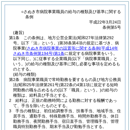
○さぬき市病院事業職員の給与の種類及び基準に関する
条例
平成22年3月24日
条例第5号
(趣旨)
第1条
この条例は、地方公営企業法
(昭和27年法律第292
号。以下「法」という。)
第38条第4項の規定に基づき、病
院事業
(
さぬき市病院事業の設置等に関する条例
(平成14年
さぬき市条例第194号)
第1条
に規定する病院事業をいう。
以下同じ。)
に従事する企業職員
(以下「病院事業職員」と
いう。)
の給与の種類及び基準に関し必要な事項を定めるも
のとする。
(給与の種類)
第2条
病院事業職員で常時勤務を要するもの及び地方公務員
法
(昭和25年法律第261号)
第22条の4第1項に規定する短時
間勤務の職を占めるもの
(以下「職員」という。)
の給与の
種類は、給料及び手当とする。
2
給料は、正規の勤務時間による勤務に対する報酬であっ
て、手当を除いたものとする。
3
手当の種類は、初任給調整手当、扶養手当、地域手当、住
居手当、通勤手当、特殊勤務手当、時間外勤務手当、休日
勤務手当、夜間勤務手当、宿日直手当、管理職手当、管理
職員特別勤務手当、期末手当及び勤勉手当とする。