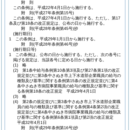
附
則
この条例は、平成22年4月1日から施行する。
附
則
(平成27年
条例第15号)
この条例は、平成27年4月1日から施行する。
ただし、第17
条及び第18条の改正規定は、公布の日から施行する。
附
則
(平成28年
条例第45号)
抄
(施行期日)
1
この条例は、平成29年1月1日から施行する。
附
則
(平成28年
条例第46号)
抄
(施行期日等)
1
この条例は、公布の日から施行する。
ただし、次の各号に
掲げる規定は、当該各号に定める日から施行する。
(1)
略
(2)
第1条中給与条例第10条第3項及び第27条第1項の改正
規定並びに第3条中さぬき市上下水道部企業職員の給与の
種類及び基準に関する条例第15条の改正規定並びに第4
条中さぬき市病院事業職員の給与の種類及び基準に関す
る条例第18条の改正規定 平成29年4月1日
(3)
略
(4)
第2条の規定並びに第3条中さぬき市上下水道部企業職
員の給与の種類及び基準に関する条例第4条第2項の改正
規定並びに第4条中さぬき市病院事業職員の給与の種類及
び基準に関する条例第6条第1項及び第2項の改正規定
平成32年4月1日
附
則
(平成29年
条例第16号)
抄