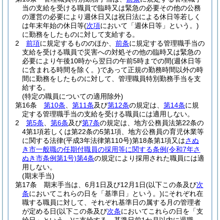
当の支給を受ける職員で臨時又は緊急の必要その他の公務
の運営の必要により週休日又は祝日法による休日等若しく
は年末年始の休日等
(
次項
において「週休日等」という。)
に勤務をしたものに対して支給する。
2
前項
に規定するもののほか、
前条
に規定する管理職手当の
支給を受ける職員で災害への対処その他の臨時又は緊急の
必要により午後10時から翌日の午前5時までの間
(週休日等
に含まれる時間を除く。)
であって正規の勤務時間以外の時
間に勤務をしたものに対して、管理職員特別勤務手当を支
給する。
(特定の職員についての適用除外)
第16条
第10条
、
第11条
及び
第12条
の規定は、
第14条
に規
定する管理職手当の支給を受ける職員には適用しない。
2
第5条
、
第6条
及び
第7条
の規定は、地方公務員法第22条の
4第1項若しくは第22条の5第1項、地方公務員の育児休業等
に関する法律
(平成3年法律第110号)
第18条第1項又は
さぬ
き市一般職の任期付職員の採用等に関する条例
(令和7年さ
ぬき市条例第1号)
第4条
の規定により採用された職員には適
用しない。
(期末手当)
第17条
期末手当は、6月1日及び12月1日
(以下この条及び
次
条
においてこれらの日を「基準日」という。)
にそれぞれ在
職する職員に対して、それぞれ基準日の属する月の管理者
が定める日
(以下この条及び
次条
においてこれらの日を「支