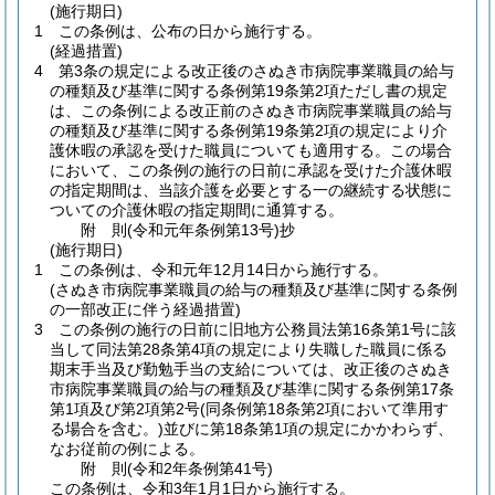
(施行期日)
1
この条例は、公布の日から施行する。
(経過措置)
4
第3条の規定による改正後のさぬき市病院事業職員の給与
の種類及び基準に関する条例第19条第2項ただし書の規定
は、この条例による改正前のさぬき市病院事業職員の給与
の種類及び基準に関する条例第19条第2項の規定により介
護休暇の承認を受けた職員についても適用する。
この場合
において、この条例の施行の日前に承認を受けた介護休暇
の指定期間は、当該介護を必要とする一の継続する状態に
ついての介護休暇の指定期間に通算する。
附
則
(令和元年
条例第13号)
抄
(施行期日)
1
この条例は、令和元年12月14日から施行する。
(さぬき市病院事業職員の給与の種類及び基準に関する条例
の一部改正に伴う経過措置)
3
この条例の施行の日前に旧地方公務員法第16条第1号に該
当して同法第28条第4項の規定により失職した職員に係る
期末手当及び勤勉手当の支給については、改正後のさぬき
市病院事業職員の給与の種類及び基準に関する条例第17条
第1項及び第2項第2号
(同条例第18条第2項において準用す
る場合を含む。)
並びに第18条第1項の規定にかかわらず、
なお従前の例による。
附
則
(令和2年
条例第41号)
この条例は、令和3年1月1日から施行する。