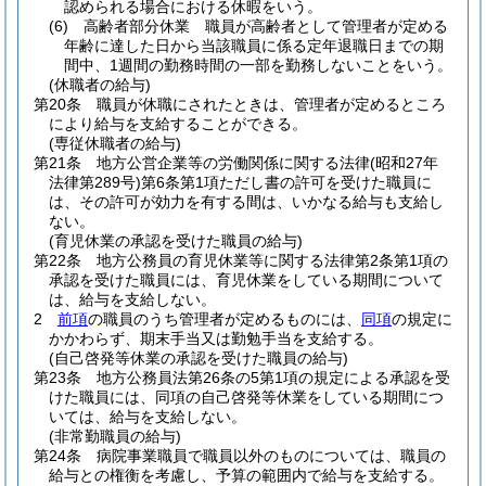
認められる場合における休暇をいう。
(6)
高齢者部分休業 職員が高齢者として管理者が定める
年齢に達した日から当該職員に係る定年退職日までの期
間中、1週間の勤務時間の一部を勤務しないことをいう。
(休職者の給与)
第20条
職員が休職にされたときは、管理者が定めるところ
により給与を支給することができる。
(専従休職者の給与)
第21条
地方公営企業等の労働関係に関する法律
(昭和27年
法律第289号)
第6条第1項ただし書の許可を受けた職員に
は、その許可が効力を有する間は、いかなる給与も支給し
ない。
(育児休業の承認を受けた職員の給与)
第22条
地方公務員の育児休業等に関する法律第2条第1項の
承認を受けた職員には、育児休業をしている期間について
は、給与を支給しない。
2
前項
の職員のうち管理者が定めるものには、
同項
の規定に
かかわらず、期末手当又は勤勉手当を支給する。
(自己啓発等休業の承認を受けた職員の給与)
第23条
地方公務員法第26条の5第1項の規定による承認を受
けた職員には、同項の自己啓発等休業をしている期間につ
いては、給与を支給しない。
(非常勤職員の給与)
第24条
病院事業職員で職員以外のものについては、職員の
給与との権衡を考慮し、予算の範囲内で給与を支給する。