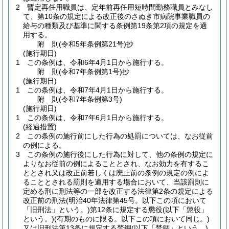
2
暫定再任用職員は、定年前再任用短時間勤務職員とみなし
て、第10条の規定による改正後のさぬき市病院事業職員の
給与の種類及び基準に関する条例第19条第2項の規定を適
用する。
附
則
(令和5年
条例第21号)
抄
(施行期日)
1
この条例は、令和6年4月1日から施行する。
附
則
(令和7年
条例第1号)
抄
(施行期日)
1
この条例は、令和7年4月1日から施行する。
附
則
(令和7年
条例第3号)
(施行期日)
1
この条例は、令和7年6月1日から施行する。
(経過措置)
2
この条例の施行前にした行為の処罰については、なお従前
の例による。
3
この条例の施行後にした行為に対して、他の条例の規定に
よりなお従前の例によることとされ、なお効力を有するこ
ととされ又は改正前若しくは廃止前の条例の規定の例によ
ることとされる罰則を適用する場合において、当該罰則に
定める刑に刑法等の一部を改正する法律第2条の規定による
改正前の刑法
(明治40年法律第45号。以下この項において
「旧刑法」という。)
第12条に規定する懲役
(以下「懲役」
という。)
(有期のものに限る。以下この項において同じ。)
又は旧刑法第13条に規定する禁錮
(以下「禁錮」という。)