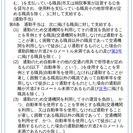
む。)
を支払っている職員
(市又は病院事業が設置する公舎
を貸与され、使用料を支払っている職員その他管理者が定
める職員を除く。)
に対して支給する。
(通勤手当)
第8条
通勤手当は、次に掲げる職員に対して支給する。
(1)
通勤のため交通機関を利用してその運賃を負担するこ
とを常例とする職員
(交通機関を利用しなければ通勤する
ことが著しく困難である職員以外の職員であって交通機
関を利用しないで徒歩により通勤するものとした場合の
通勤距離が片道2キロメートル未満であるもの及び
第3号
に掲げる職員を除く。)
(2)
通勤のため自動車その他の交通の用具で管理者が定め
るもの
(以下「自動車等」という。)
を使用することを常
例とする職員
(自動車等を使用しなければ通勤することが
著しく困難である職員以外の職員であって自動車等を使
用しないで徒歩により通勤するものとした場合の通勤距
離が片道2キロメートル未満であるもの及び
次号
に掲げる
職員を除く。)
(3)
通勤のため交通機関を利用してその運賃を負担し、か
つ、自動車等を使用することを常例とする職員
(交通機関
を利用し、又は自動車等を使用しなければ通勤すること
が著しく困難である職員以外の職員であって、交通機関
を利用せず、かつ、自動車等を使用しないで徒歩により
通勤するものとした場合の通勤距離が片道2キロメートル
未満であるものを除く。)