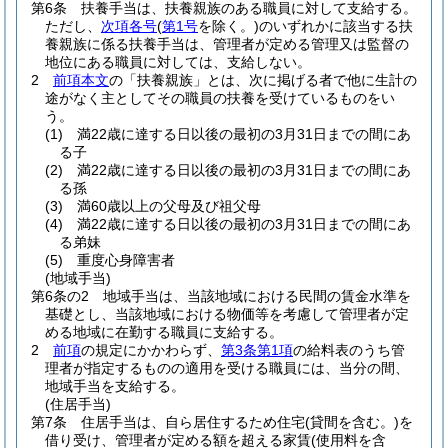
第6条
扶養手当は、扶養親族のある職員に対して支給する。
ただし、
次項各号
(
第1号
を除く。)
のいずれかに該当する扶
養親族に係る扶養手当は、管理者が定める管理又は監督の
地位にある職員に対しては、支給しない。
2
前項本文
の「扶養親族」とは、次に掲げる者で他に生計の
途がなく主としてその職員の扶養を受けているものをい
う。
(1)
満22歳に達する日以後の最初の3月31日までの間にあ
る子
(2)
満22歳に達する日以後の最初の3月31日までの間にあ
る孫
(3)
満60歳以上の父母及び祖父母
(4)
満22歳に達する日以後の最初の3月31日までの間にあ
る弟妹
(5)
重度心身障害者
(地域手当)
第6条の2
地域手当は、当該地域における民間の賃金水準を
基礎とし、当該地域における物価等を考慮して管理者が定
める地域に在勤する職員に支給する。
2
前項
の規定にかかわらず、
第3条第1項
の給料表のうち管
理者が指定するものの適用を受ける職員には、当分の間、
地域手当を支給する。
(住居手当)
第7条
住居手当は、自ら居住するため住宅
(貸間を含む。)
を
借り受け、管理者が定める額を超える家賃
(使用料を含