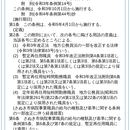
附
則
(令和3年
条例第14号)
この条例は、令和3年10月1日から施行する。
附
則
(令和4年
条例第44号)
抄
(施行期日)
第1条
この条例は、令和5年4月1日から施行する。
(定義)
第2条
この附則において、次の各号に掲げる用語の意義は、
当該各号に定めるところによる。
(1)
令和3年改正法 地方公務員法の一部を改正する法律
(令和3年法律第63号)
をいう。
(2)
暫定再任用職員 令和3年改正法附則第4条第1項若し
くは第2項、第5条第1項若しくは第3項、第6条第1項若し
くは第2項又は第7条第1項若しくは第3項の規定により採
用された職員をいう。
(3)
暫定再任用短時間勤務職員 令和3年改正法附則第6条
第1項若しくは第2項又は第7条第1項若しくは第3項の規
定により採用された職員をいう。
(4)
定年前再任用短時間勤務職員 地方公務員法
(昭和25
年法律第261号)
第22条の4第1項又は第22条の5第1項の
規定により採用された職員をいう。
(さぬき市病院事業職員の給与の種類及び基準に関する条例
の一部改正に伴う経過措置)
第6条
さぬき市病院事業職員の給与の種類及び基準に関する
条例第5条、第6条及び第7条の規定は、暫定再任用職員に
は適用しない。