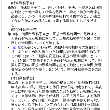
(特殊勤務手当)
第9条
特殊勤務手当は、著しく危険、不快、不健康又は困難
な勤務その他の著しく特殊な勤務で、給与上特別の考慮を
必要とし、かつ、その特殊性を給料で考慮することが適当
でないと認められるものに従事する職員に対して支給す
る。
(時間外勤務手当)
第10条
時間外勤務手当は、正規の勤務時間外に勤務するこ
とを命ぜられた職員に対して、正規の勤務時間を超えて勤
務した全時間について支給する。
2
前項
の規定にかかわらず、勤務時間の割振りの変更によ
り、あらかじめ割り振られた1週間の正規の勤務時間
(以下
この項において「割振り変更前の正規の勤務時間」とい
う。)
を超えて勤務することを命ぜられた職員に対して、割
振り変更前の正規の勤務時間を超えて勤務した全時間
(管理
者が定める時間を除く。)
について、時間外勤務手当を支給
する。
(休日勤務手当)
第11条
休日勤務手当は、国民の祝日に関する法律
(昭和23
年法律第178号)
に規定する休日
(代休日を指定されて、当該
休日に割り振られた勤務時間の全部を勤務した職員にあっ
ては、当該休日に代わる代休日。以下「祝日法による休日
等」という。)
(毎日曜日を週休日
(勤務時間を割り振らない
日をいう。以下同じ。)
と定められている職員以外の職員に
あっては、国民の祝日に関する法律に規定する休日が週休