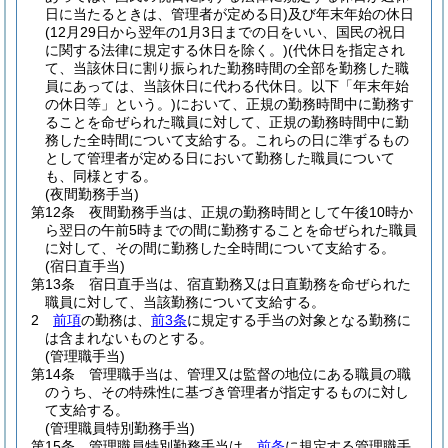
日に当たるときは、管理者が定める日)
及び年末年始の休日
(12月29日から翌年の1月3日までの日をいい、国民の祝日
に関する法律に規定する休日を除く。)
(代休日を指定され
て、当該休日に割り振られた勤務時間の全部を勤務した職
員にあっては、当該休日に代わる代休日。以下「年末年始
の休日等」という。)
において、正規の勤務時間中に勤務す
ることを命ぜられた職員に対して、正規の勤務時間中に勤
務した全時間について支給する。
これらの日に準ずるもの
として管理者が定める日において勤務した職員について
も、同様とする。
(夜間勤務手当)
第12条
夜間勤務手当は、正規の勤務時間として午後10時か
ら翌日の午前5時までの間に勤務することを命ぜられた職員
に対して、その間に勤務した全時間について支給する。
(宿日直手当)
第13条
宿日直手当は、宿直勤務又は日直勤務を命ぜられた
職員に対して、当該勤務について支給する。
2
前項
の勤務は、
前3条
に規定する手当の対象となる勤務に
は含まれないものとする。
(管理職手当)
第14条
管理職手当は、管理又は監督の地位にある職員の職
のうち、その特殊性に基づき管理者が指定するものに対し
て支給する。
(管理職員特別勤務手当)
第15条
管理職員特別勤務手当は、
前条
に規定する管理職手