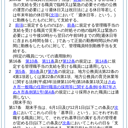
当の支給を受ける職員で臨時又は緊急の必要その他の公務
の運営の必要により週休日又は祝日法による休日等若しく
は年末年始の休日等
(
次項
において「週休日等」という。)
に勤務をしたものに対して支給する。
2
前項
に規定するもののほか、
前条
に規定する管理職手当の
支給を受ける職員で災害への対処その他の臨時又は緊急の
必要により午後10時から翌日の午前5時までの間
(週休日等
に含まれる時間を除く。)
であって正規の勤務時間以外の時
間に勤務をしたものに対して、管理職員特別勤務手当を支
給する。
(特定の職員についての適用除外)
第16条
第10条
、
第11条
及び
第12条
の規定は、
第14条
に規
定する管理職手当の支給を受ける職員には適用しない。
2
第5条
、
第6条
及び
第7条
の規定は、地方公務員法第22条の
4第1項若しくは第22条の5第1項、地方公務員の育児休業等
に関する法律
(平成3年法律第110号)
第18条第1項又は
さぬ
き市一般職の任期付職員の採用等に関する条例
(令和7年さ
ぬき市条例第1号)
第4条
の規定により採用された職員には適
用しない。
(期末手当)
第17条
期末手当は、6月1日及び12月1日
(以下この条及び
次
条
においてこれらの日を「基準日」という。)
にそれぞれ在
職する職員に対して、それぞれ基準日の属する月の管理者
が定める日
(以下この条及び
次条
においてこれらの日を「支