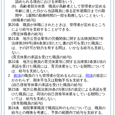
認められる場合における休暇をいう。
(6)
高齢者部分休業 職員が高齢者として管理者が定める
年齢に達した日から当該職員に係る定年退職日までの期
間中、1週間の勤務時間の一部を勤務しないことをいう。
(休職者の給与)
第20条
職員が休職にされたときは、管理者が定めるところ
により給与を支給することができる。
(専従休職者の給与)
第21条
地方公営企業等の労働関係に関する法律
(昭和27年
法律第289号)
第6条第1項ただし書の許可を受けた職員に
は、その許可が効力を有する間は、いかなる給与も支給し
ない。
(育児休業の承認を受けた職員の給与)
第22条
地方公務員の育児休業等に関する法律第2条第1項の
承認を受けた職員には、育児休業をしている期間について
は、給与を支給しない。
2
前項
の職員のうち管理者が定めるものには、
同項
の規定に
かかわらず、期末手当又は勤勉手当を支給する。
(自己啓発等休業の承認を受けた職員の給与)
第23条
地方公務員法第26条の5第1項の規定による承認を受
けた職員には、同項の自己啓発等休業をしている期間につ
いては、給与を支給しない。
(非常勤職員の給与)
第24条
病院事業職員で職員以外のものについては、職員の
給与との権衡を考慮し、予算の範囲内で給与を支給する。