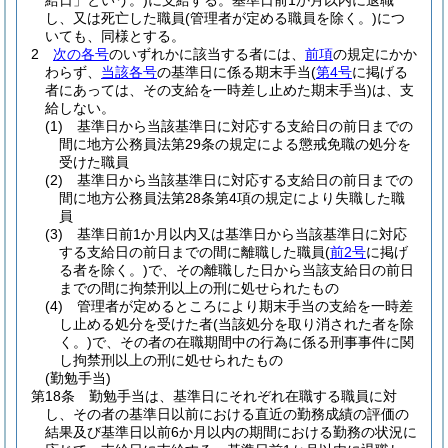
給日」という。)
に支給する。
基準日前1か月以内に退職
し、又は死亡した職員
(管理者が定める職員を除く。)
につ
いても、同様とする。
2
次の各号
のいずれかに該当する者には、
前項
の規定にかか
わらず、
当該各号
の基準日に係る期末手当
(
第4号
に掲げる
者にあっては、その支給を一時差し止めた期末手当)
は、支
給しない。
(1)
基準日から当該基準日に対応する支給日の前日までの
間に地方公務員法第29条の規定による懲戒免職の処分を
受けた職員
(2)
基準日から当該基準日に対応する支給日の前日までの
間に地方公務員法第28条第4項の規定により失職した職
員
(3)
基準日前1か月以内又は基準日から当該基準日に対応
する支給日の前日までの間に離職した職員
(
前2号
に掲げ
る者を除く。)
で、その離職した日から当該支給日の前日
までの間に拘禁刑以上の刑に処せられたもの
(4)
管理者が定めるところにより期末手当の支給を一時差
し止める処分を受けた者
(当該処分を取り消された者を除
く。)
で、その者の在職期間中の行為に係る刑事事件に関
し拘禁刑以上の刑に処せられたもの
(勤勉手当)
第18条
勤勉手当は、基準日にそれぞれ在職する職員に対
し、その者の基準日以前における直近の勤務成績の評価の
結果及び基準日以前6か月以内の期間における勤務の状況に