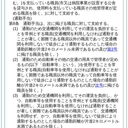
む。)
を支払っている職員
(市又は病院事業が設置する公舎
を貸与され、使用料を支払っている職員その他管理者が定
める職員を除く。)
に対して支給する。
(通勤手当)
第8条
通勤手当は、次に掲げる職員に対して支給する。
(1)
通勤のため交通機関を利用してその運賃を負担するこ
とを常例とする職員
(交通機関を利用しなければ通勤する
ことが著しく困難である職員以外の職員であって交通機
関を利用しないで徒歩により通勤するものとした場合の
通勤距離が片道2キロメートル未満であるもの及び
第3号
に掲げる職員を除く。)
(2)
通勤のため自動車その他の交通の用具で管理者が定め
るもの
(以下「自動車等」という。)
を使用することを常
例とする職員
(自動車等を使用しなければ通勤することが
著しく困難である職員以外の職員であって自動車等を使
用しないで徒歩により通勤するものとした場合の通勤距
離が片道2キロメートル未満であるもの及び
次号
に掲げる
職員を除く。)
(3)
通勤のため交通機関を利用してその運賃を負担し、か
つ、自動車等を使用することを常例とする職員
(交通機関
を利用し、又は自動車等を使用しなければ通勤すること
が著しく困難である職員以外の職員であって、交通機関
を利用せず、かつ、自動車等を使用しないで徒歩により
通勤するものとした場合の通勤距離が片道2キロメートル
未満であるものを除く。)