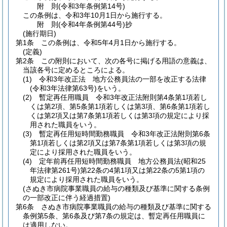
附
則
(令和3年
条例第14号)
この条例は、令和3年10月1日から施行する。
附
則
(令和4年
条例第44号)
抄
(施行期日)
第1条
この条例は、令和5年4月1日から施行する。
(定義)
第2条
この附則において、次の各号に掲げる用語の意義は、
当該各号に定めるところによる。
(1)
令和3年改正法 地方公務員法の一部を改正する法律
(令和3年法律第63号)
をいう。
(2)
暫定再任用職員 令和3年改正法附則第4条第1項若し
くは第2項、第5条第1項若しくは第3項、第6条第1項若し
くは第2項又は第7条第1項若しくは第3項の規定により採
用された職員をいう。
(3)
暫定再任用短時間勤務職員 令和3年改正法附則第6条
第1項若しくは第2項又は第7条第1項若しくは第3項の規
定により採用された職員をいう。
(4)
定年前再任用短時間勤務職員 地方公務員法
(昭和25
年法律第261号)
第22条の4第1項又は第22条の5第1項の
規定により採用された職員をいう。
(さぬき市病院事業職員の給与の種類及び基準に関する条例
の一部改正に伴う経過措置)
第6条
さぬき市病院事業職員の給与の種類及び基準に関する
条例第5条、第6条及び第7条の規定は、暫定再任用職員に
は適用しない。