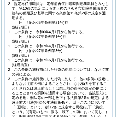
2
暫定再任用職員は、定年前再任用短時間勤務職員とみなし
て、第10条の規定による改正後のさぬき市病院事業職員の
給与の種類及び基準に関する条例第19条第2項の規定を適
用する。
附
則
(令和5年
条例第21号)
抄
(施行期日)
1
この条例は、令和6年4月1日から施行する。
附
則
(令和7年
条例第1号)
抄
(施行期日)
1
この条例は、令和7年4月1日から施行する。
附
則
(令和7年
条例第3号)
(施行期日)
1
この条例は、令和7年6月1日から施行する。
(経過措置)
2
この条例の施行前にした行為の処罰については、なお従前
の例による。
3
この条例の施行後にした行為に対して、他の条例の規定に
よりなお従前の例によることとされ、なお効力を有するこ
ととされ又は改正前若しくは廃止前の条例の規定の例によ
ることとされる罰則を適用する場合において、当該罰則に
定める刑に刑法等の一部を改正する法律第2条の規定による
改正前の刑法
(明治40年法律第45号。以下この項において
「旧刑法」という。)
第12条に規定する懲役
(以下「懲役」
という。)
(有期のものに限る。以下この項において同じ。)
又は旧刑法第13条に規定する禁錮
(以下「禁錮」という。)