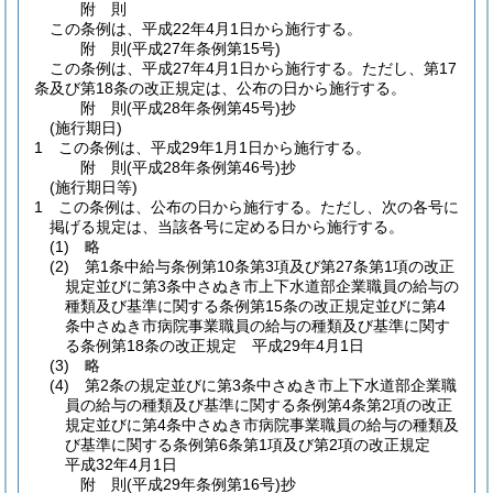
附
則
この条例は、平成22年4月1日から施行する。
附
則
(平成27年
条例第15号)
この条例は、平成27年4月1日から施行する。
ただし、第17
条及び第18条の改正規定は、公布の日から施行する。
附
則
(平成28年
条例第45号)
抄
(施行期日)
1
この条例は、平成29年1月1日から施行する。
附
則
(平成28年
条例第46号)
抄
(施行期日等)
1
この条例は、公布の日から施行する。
ただし、次の各号に
掲げる規定は、当該各号に定める日から施行する。
(1)
略
(2)
第1条中給与条例第10条第3項及び第27条第1項の改正
規定並びに第3条中さぬき市上下水道部企業職員の給与の
種類及び基準に関する条例第15条の改正規定並びに第4
条中さぬき市病院事業職員の給与の種類及び基準に関す
る条例第18条の改正規定 平成29年4月1日
(3)
略
(4)
第2条の規定並びに第3条中さぬき市上下水道部企業職
員の給与の種類及び基準に関する条例第4条第2項の改正
規定並びに第4条中さぬき市病院事業職員の給与の種類及
び基準に関する条例第6条第1項及び第2項の改正規定
平成32年4月1日
附
則
(平成29年
条例第16号)
抄