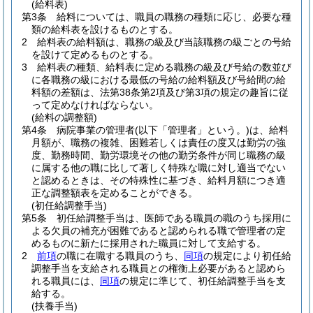
(給料表)
第3条
給料については、職員の職務の種類に応じ、必要な種
類の給料表を設けるものとする。
2
給料表の給料額は、職務の級及び当該職務の級ごとの号給
を設けて定めるものとする。
3
給料表の種類、給料表に定める職務の級及び号給の数並び
に各職務の級における最低の号給の給料額及び号給間の給
料額の差額は、法第38条第2項及び第3項の規定の趣旨に従
って定めなければならない。
(給料の調整額)
第4条
病院事業の管理者
(以下「管理者」という。)
は、給料
月額が、職務の複雑、困難若しくは責任の度又は勤労の強
度、勤務時間、勤労環境その他の勤労条件が同じ職務の級
に属する他の職に比して著しく特殊な職に対し適当でない
と認めるときは、その特殊性に基づき、給料月額につき適
正な調整額表を定めることができる。
(初任給調整手当)
第5条
初任給調整手当は、医師である職員の職のうち採用に
よる欠員の補充が困難であると認められる職で管理者の定
めるものに新たに採用された職員に対して支給する。
2
前項
の職に在職する職員のうち、
同項
の規定により初任給
調整手当を支給される職員との権衡上必要があると認めら
れる職員には、
同項
の規定に準じて、初任給調整手当を支
給する。
(扶養手当)