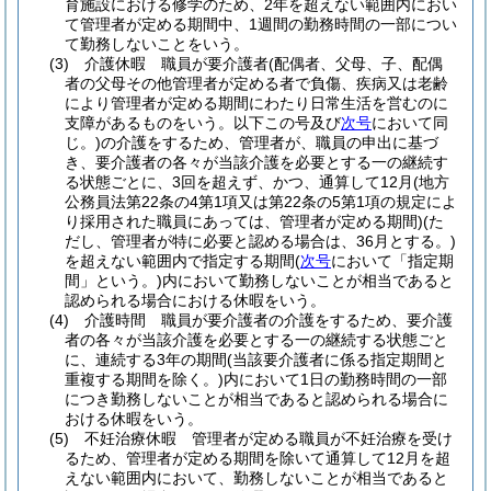
育施設における修学のため、2年を超えない範囲内におい
て管理者が定める期間中、1週間の勤務時間の一部につい
て勤務しないことをいう。
(3)
介護休暇 職員が要介護者
(配偶者、父母、子、配偶
者の父母その他管理者が定める者で負傷、疾病又は老齢
により管理者が定める期間にわたり日常生活を営むのに
支障があるものをいう。以下この号及び
次号
において同
じ。)
の介護をするため、管理者が、職員の申出に基づ
き、要介護者の各々が当該介護を必要とする一の継続す
る状態ごとに、3回を超えず、かつ、通算して12月
(地方
公務員法第22条の4第1項又は第22条の5第1項の規定によ
り採用された職員にあっては、管理者が定める期間)
(た
だし、管理者が特に必要と認める場合は、36月とする。)
を超えない範囲内で指定する期間
(
次号
において「指定期
間」という。)
内において勤務しないことが相当であると
認められる場合における休暇をいう。
(4)
介護時間 職員が要介護者の介護をするため、要介護
者の各々が当該介護を必要とする一の継続する状態ごと
に、連続する3年の期間
(当該要介護者に係る指定期間と
重複する期間を除く。)
内において1日の勤務時間の一部
につき勤務しないことが相当であると認められる場合に
おける休暇をいう。
(5)
不妊治療休暇 管理者が定める職員が不妊治療を受け
るため、管理者が定める期間を除いて通算して12月を超
えない範囲内において、勤務しないことが相当であると