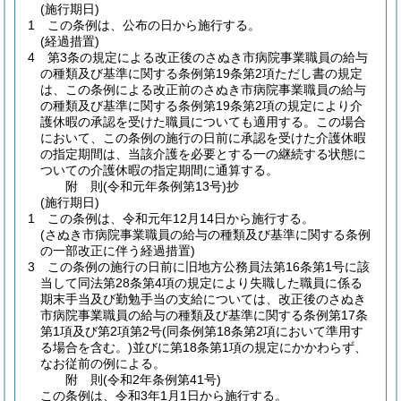
(施行期日)
1
この条例は、公布の日から施行する。
(経過措置)
4
第3条の規定による改正後のさぬき市病院事業職員の給与
の種類及び基準に関する条例第19条第2項ただし書の規定
は、この条例による改正前のさぬき市病院事業職員の給与
の種類及び基準に関する条例第19条第2項の規定により介
護休暇の承認を受けた職員についても適用する。
この場合
において、この条例の施行の日前に承認を受けた介護休暇
の指定期間は、当該介護を必要とする一の継続する状態に
ついての介護休暇の指定期間に通算する。
附
則
(令和元年
条例第13号)
抄
(施行期日)
1
この条例は、令和元年12月14日から施行する。
(さぬき市病院事業職員の給与の種類及び基準に関する条例
の一部改正に伴う経過措置)
3
この条例の施行の日前に旧地方公務員法第16条第1号に該
当して同法第28条第4項の規定により失職した職員に係る
期末手当及び勤勉手当の支給については、改正後のさぬき
市病院事業職員の給与の種類及び基準に関する条例第17条
第1項及び第2項第2号
(同条例第18条第2項において準用す
る場合を含む。)
並びに第18条第1項の規定にかかわらず、
なお従前の例による。
附
則
(令和2年
条例第41号)
この条例は、令和3年1月1日から施行する。