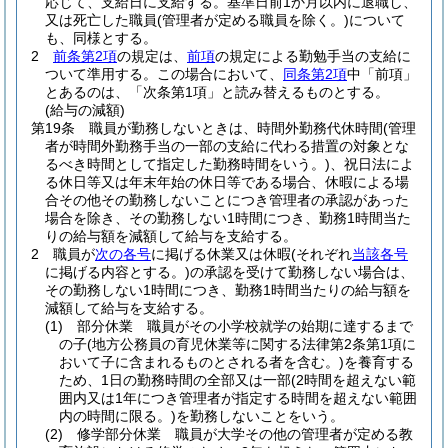
応じて、支給日に支給する。
基準日前1か月以内に退職し、
又は死亡した職員
(管理者が定める職員を除く。)
について
も、同様とする。
2
前条第2項
の規定は、
前項
の規定による勤勉手当の支給に
ついて準用する。
この場合において、
同条第2項
中「前項」
とあるのは、「次条第1項」と読み替えるものとする。
(給与の減額)
第19条
職員が勤務しないときは、時間外勤務代休時間
(管理
者が時間外勤務手当の一部の支給に代わる措置の対象とな
るべき時間として指定した勤務時間をいう。)
、祝日法によ
る休日等又は年末年始の休日等である場合、休暇による場
合その他その勤務しないことにつき管理者の承認があった
場合を除き、その勤務しない1時間につき、勤務1時間当た
りの給与額を減額して給与を支給する。
2
職員が
次の各号
に掲げる休業又は休暇
(それぞれ
当該各号
に掲げる内容とする。)
の承認を受けて勤務しない場合は、
その勤務しない1時間につき、勤務1時間当たりの給与額を
減額して給与を支給する。
(1)
部分休業 職員がその小学校就学の始期に達するまで
の子
(地方公務員の育児休業等に関する法律第2条第1項に
おいて子に含まれるものとされる者を含む。)
を養育する
ため、1日の勤務時間の全部又は一部
(2時間を超えない範
囲内又は1年につき管理者が指定する時間を超えない範囲
内の時間に限る。)
を勤務しないことをいう。
(2)
修学部分休業 職員が大学その他の管理者が定める教