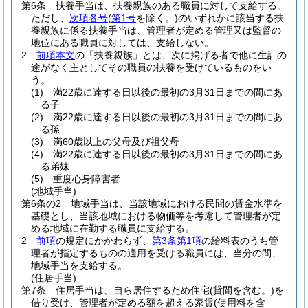
第6条
扶養手当は、扶養親族のある職員に対して支給する。
ただし、
次項各号
(
第1号
を除く。)
のいずれかに該当する扶
養親族に係る扶養手当は、管理者が定める管理又は監督の
地位にある職員に対しては、支給しない。
2
前項本文
の「扶養親族」とは、次に掲げる者で他に生計の
途がなく主としてその職員の扶養を受けているものをい
う。
(1)
満22歳に達する日以後の最初の3月31日までの間にあ
る子
(2)
満22歳に達する日以後の最初の3月31日までの間にあ
る孫
(3)
満60歳以上の父母及び祖父母
(4)
満22歳に達する日以後の最初の3月31日までの間にあ
る弟妹
(5)
重度心身障害者
(地域手当)
第6条の2
地域手当は、当該地域における民間の賃金水準を
基礎とし、当該地域における物価等を考慮して管理者が定
める地域に在勤する職員に支給する。
2
前項
の規定にかかわらず、
第3条第1項
の給料表のうち管
理者が指定するものの適用を受ける職員には、当分の間、
地域手当を支給する。
(住居手当)
第7条
住居手当は、自ら居住するため住宅
(貸間を含む。)
を
借り受け、管理者が定める額を超える家賃
(使用料を含