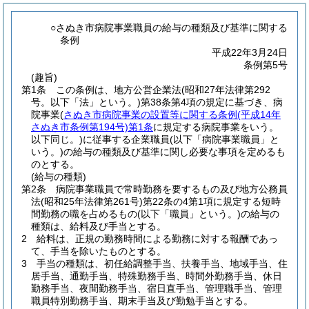
○さぬき市病院事業職員の給与の種類及び基準に関する
条例
平成22年3月24日
条例第5号
(趣旨)
第1条
この条例は、地方公営企業法
(昭和27年法律第292
号。以下「法」という。)
第38条第4項の規定に基づき、病
院事業
(
さぬき市病院事業の設置等に関する条例
(平成14年
さぬき市条例第194号)
第1条
に規定する病院事業をいう。
以下同じ。)
に従事する企業職員
(以下「病院事業職員」と
いう。)
の給与の種類及び基準に関し必要な事項を定めるも
のとする。
(給与の種類)
第2条
病院事業職員で常時勤務を要するもの及び地方公務員
法
(昭和25年法律第261号)
第22条の4第1項に規定する短時
間勤務の職を占めるもの
(以下「職員」という。)
の給与の
種類は、給料及び手当とする。
2
給料は、正規の勤務時間による勤務に対する報酬であっ
て、手当を除いたものとする。
3
手当の種類は、初任給調整手当、扶養手当、地域手当、住
居手当、通勤手当、特殊勤務手当、時間外勤務手当、休日
勤務手当、夜間勤務手当、宿日直手当、管理職手当、管理
職員特別勤務手当、期末手当及び勤勉手当とする。