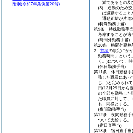
満であるもの及
附則
(令和7年条例第20号)
(3)
通勤のため交
ば通勤すること
通勤距離が片道
(特殊勤務手当)
第9条
特殊勤務手
考慮することが適
(時間外勤務手当)
第10条
時間外勤務
2
前項
の規定にか
勤務時間」という。
く。)
について、時
(休日勤務手当)
第11条
休日勤務手
務した職員にあっ
じ。)
と定められて
日
(12月29日か
の全部を勤務した
た職員に対して、
も、同様とする。
(夜間勤務手当)
第12条
夜間勤務手
ついて支給する。
(宿日直手当)
第13条
宿日直手当