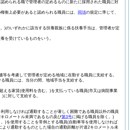
と認められる職で管理者の定めるものに新たに採用された職員に対
の権衡上必要があると認められる職員には、
同項
の規定に準じて、
。)
のいずれかに該当する扶養親族に係る扶養手当は、管理者が定
扶養を受けているものをいう。
価等を考慮して管理者が定める地域に在勤する職員に支給する。
ける職員には、当分の間、地域手当を支給する。
超える家賃
(使用料を含む。)
を支払っている職員
(市又は病院事業
)
に対して支給する。
を利用しなければ通勤することが著しく困難である職員以外の職員
2キロメートル未満であるもの及び
第3号
に掲げる職員を除く。)
。)
を使用することを常例とする職員
(自動車等を使用しなければ
により通勤するものとした場合の通勤距離が片道2キロメートル未