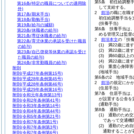
第5条
初任給調整
第16条
(特定の職員についての適用除
して支給する。
外)
2
前項
の職に在職
第17条
(期末手当)
初任給調整手当を
第18条
(勤勉手当)
(扶養手当)
第19条
(給与の減額)
第6条
扶養手当は
第20条
(休職者の給与)
める管理又は監督
第21条
(専従休職者の給与)
2
前項本文
の「扶
第22条
(育児休業の承認を受けた職員
(1)
満22歳に達
の給与)
(2)
満22歳に達
第23条
(自己啓発等休業の承認を受け
(3)
満60歳以上
た職員の給与)
(4)
満22歳に達
第24条
(非常勤職員の給与)
(5)
重度心身障害
附則
(地域手当)
附則
(平成27年条例第15号)
第6条の2
地域手当
附則
(平成28年条例第45号)
2
前項
の規定にか
附則
(平成28年条例第46号)
(住居手当)
附則
(平成29年条例第16号)
第7条
住居手当は
附則
(令和元年条例第13号)
が設置する公舎を
附則
(令和2年条例第41号)
(通勤手当)
附則
(令和3年条例第14号)
第8条
通勤手当は
附則
(令和4年条例第44号)
(1)
通勤のため交
附則
(令和5年条例第21号)
であって交通機
附則
(令和7年条例第1号)
(2)
通勤のため自
附則
(令和7年条例第3号)
通勤することが
附則
(令和7年条例第6号)