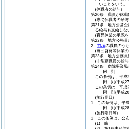
いことをいう。
(休職者の給与)
第20条
職員が休職
(専従休職者の給与
第21条
地方公営企
る給与も支給しな
(育児休業の承認を
第22条
地方公務員
2
前項
の職員のう
(自己啓発等休業
第23条
地方公務員
(非常勤職員の給与
第24条
病院事業職
附
則
この条例は、平成2
附
則
(平成2
この条例は、平成2
附
則
(平成2
(施行期日)
1
この条例は、平成
附
則
(平成2
(施行期日等)
1
この条例は、公
(1)
略
(2)
第1条中給与