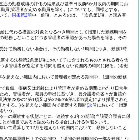
直近の勤務成績の評価の結果及び基準日以前6か月以内の期間にお
た職員
(管理者が定める職員を除く。)
についても、同様とする。
いて、
同条第2項
中「前項」とあるのは、「次条第1項」と読み替
支給に代わる措置の対象となるべき時間として指定した勤務時間を
の勤務しないことにつき管理者の承認があった場合を除き、その
受けて勤務しない場合は、その勤務しない1時間につき、勤務1時
に関する法律第2条第1項において子に含まれるものとされる者を含
につき管理者が指定する時間を超えない範囲内の時間に限る。)
を勤
年を超えない範囲内において管理者が定める期間中、1週間の勤務
者で負傷、疾病又は老齢により管理者が定める期間にわたり日常生
ため、管理者が、職員の申出に基づき、要介護者の各々が当該介
員法第22条の4第1項又は第22条の5第1項の規定により採用された
月とする。)
を超えない範囲内で指定する期間
(
次号
において「指定
をいう。
る一の継続する状態ごとに、連続する3年の期間
(当該要介護者に係
ことが相当であると認められる場合における休暇をいう。
除いて通算して12月を超えない範囲内において、勤務しないこと
係る定年退職日までの期間中、1週間の勤務時間の一部を勤務しな