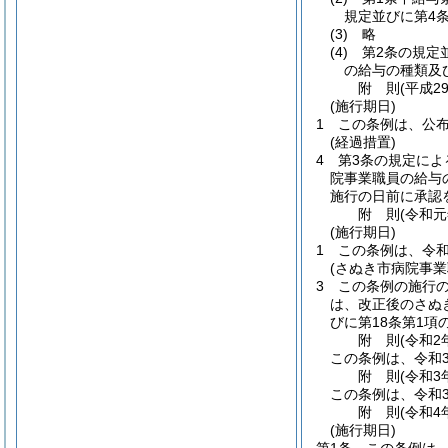
規定並びに第4
(3)
略
(4)
第2条の規定
の給与の種類及び
附
則
(平成2
(施行期日)
1
この条例は、公
(経過措置)
4
第3条の規定によ
院事業職員の給与
施行の日前に承認
附
則
(令和
(施行期日)
1
この条例は、令和
(さぬき市病院事
3
この条例の施行の
は、改正後のさぬ
びに第18条第1
附
則
(令和2
この条例は、令和
附
則
(令和3
この条例は、令和3
附
則
(令和4
(施行期日)