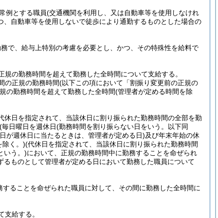
常例とする職員
(交通機関を利用し、又は自動車等を使用しなけれ
つ、自動車等を使用しないで徒歩により通勤するものとした場合の
勤務で、給与上特別の考慮を必要とし、かつ、その特殊性を給料で
正規の勤務時間を超えて勤務した全時間について支給する。
間の正規の勤務時間
(以下この項において「割振り変更前の正規の
規の勤務時間を超えて勤務した全時間
(管理者が定める時間を除
(代休日を指定されて、当該休日に割り振られた勤務時間の全部を勤
(毎日曜日を週休日
(勤務時間を割り振らない日をいう。以下同
日が週休日に当たるときは、管理者が定める日)
及び年末年始の休
を除く。)
(代休日を指定されて、当該休日に割り振られた勤務時間
いう。)
において、正規の勤務時間中に勤務することを命ぜられ
ずるものとして管理者が定める日において勤務した職員について
務することを命ぜられた職員に対して、その間に勤務した全時間に
て支給する。