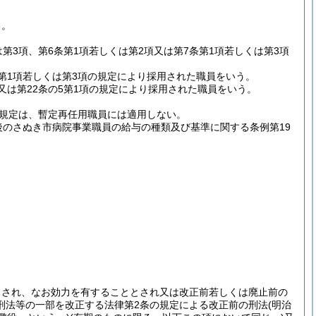
る。
第3項、第6条第1項若しくは第2項又は第7条第1項若しくは第3項
条第1項若しくは第3項の規定により採用された職員をいう。
項又は第22条の5第1項の規定により採用された職員をいう。
の規定は、暫定再任用職員には適用しない。
後のさぬき市病院事業職員の給与の種類及び基準に関する条例第19
とされ、なお効力を有することとされ又は改正前若しくは廃止前の
刑法等の一部を改正する法律第2条の規定による改正前の刑法
(明治