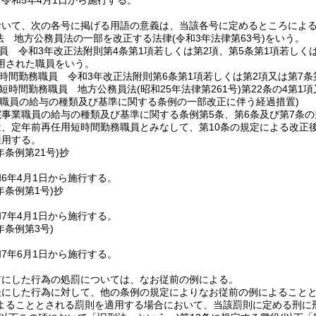
令和5年4月1日から施行する。
おいて、次の各号に掲げる用語の意義は、当該各号に定めるところによ
法 地方公務員法の一部を改正する法律
(令和3年法律第63号)
をいう。
員 令和3年改正法附則第4条第1項若しくは第2項、第5条第1項若しくは
用された職員をいう。
時間勤務職員 令和3年改正法附則第6条第1項若しくは第2項又は第7
短時間勤務職員 地方公務員法
(昭和25年法律第261号)
第22条の4第1
業職員の給与の種類及び基準に関する条例の一部改正に伴う経過措置)
院事業職員の給与の種類及び基準に関する条例第5条、第6条及び第7条
、定年前再任用短時間勤務職員とみなして、第10条の規定による改正
適用する。
年
条例第21号)
抄
6年4月1日から施行する。
年
条例第1号)
抄
7年4月1日から施行する。
年
条例第3号)
7年6月1日から施行する。
前にした行為の処罰については、なお従前の例による。
後にした行為に対して、他の条例の規定によりなお従前の例によること
よることとされる罰則を適用する場合において、当該罰則に定める刑に