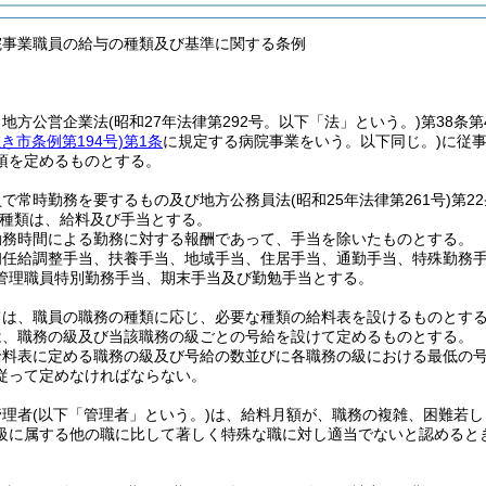
院事業職員の給与の種類及び基準に関する条例
、地方公営企業法
(昭和27年法律第292号。以下「法」という。)
第38条
ぬき市条例第194号)
第1条
に規定する病院事業をいう。以下同じ。)
に従
項を定めるものとする。
員で常時勤務を要するもの及び地方公務員法
(昭和25年法律第261号)
第2
種類は、給料及び手当とする。
勤務時間による勤務に対する報酬であって、手当を除いたものとする。
初任給調整手当、扶養手当、地域手当、住居手当、通勤手当、特殊勤務
管理職員特別勤務手当、期末手当及び勤勉手当とする。
ては、職員の職務の種類に応じ、必要な種類の給料表を設けるものとす
は、職務の級及び当該職務の級ごとの号給を設けて定めるものとする。
料表に定める職務の級及び号給の数並びに各職務の級における最低の号
従って定めなければならない。
管理者
(以下「管理者」という。)
は、給料月額が、職務の複雑、困難若し
級に属する他の職に比して著しく特殊な職に対し適当でないと認めると