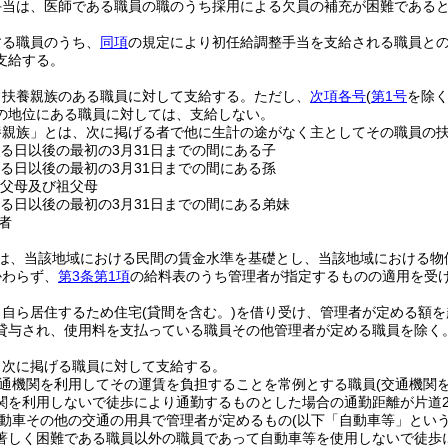
手当は、医師である職員の職のうち採用による欠員の補充が困難である
する職員のうち、
同項
の規定により初任給調整手当を支給される職員と
支給する。
、扶養親族のある職員に対して支給する。
ただし、
次項各号
(
第1号
を除く
の地位にある職員に対しては、支給しない。
養親族」とは、次に掲げる者で他に生計の途がなく主としてその職員の
する日以後の最初の3月31日までの間にある子
する日以後の最初の3月31日までの間にある孫
の父母及び祖父母
する日以後の最初の3月31日までの間にある弟妹
者
は、当該地域における民間の賃金水準を基礎とし、当該地域における物
かわらず、
第3条第1項
の給料表のうち管理者が指定するものの適用を受
、自ら居住するため住宅
(貸間を含む。)
を借り受け、管理者が定める額を
貸与され、使用料を支払っている職員その他管理者が定める職員を除く。
、次に掲げる職員に対して支給する。
通機関を利用してその運賃を負担することを常例とする職員
(交通機関
関を利用しないで徒歩により通勤するものとした場合の通勤距離が片道
動車その他の交通の用具で管理者が定めるもの
(以下「自動車等」という
著しく困難である職員以外の職員であって自動車等を使用しないで徒歩