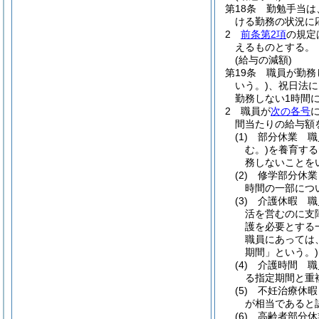
第18条
勤勉手当は
ける勤務の状況に
2
前条第2項
の規定
えるものとする。
(給与の減額)
第19条
職員が勤務
いう。)
、祝日法に
勤務しない1時間
2
職員が
次の各号
間当たりの給与額
(1)
部分休業 職
む。)
を養育する
務しないことを
(2)
修学部分休業
時間の一部につ
(3)
介護休暇 職
活を営むのに支
護を必要とする
職員にあっては
期間」という。)
(4)
介護時間 職
る指定期間と重
(5)
不妊治療休暇
が相当であると
(6)
高齢者部分休