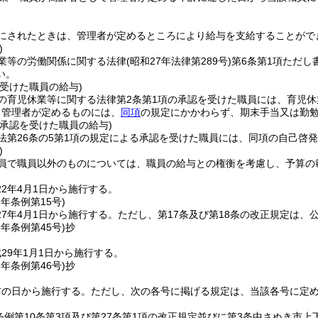
にされたときは、管理者が定めるところにより給与を支給することがで
)
業等の労働関係に関する法律
(昭和27年法律第289号)
第6条第1項ただ
い。
受けた職員の給与)
の育児休業等に関する法律第2条第1項の承認を受けた職員には、育児
ち管理者が定めるものには、
同項
の規定にかかわらず、期末手当又は勤
の承認を受けた職員の給与)
法第26条の5第1項の規定による承認を受けた職員には、同項の自己啓
)
員で職員以外のものについては、職員の給与との権衡を考慮し、予算の
2年4月1日から施行する。
7年
条例第15号)
7年4月1日から施行する。
ただし、第17条及び第18条の改正規定は、
8年
条例第45号)
抄
29年1月1日から施行する。
8年
条例第46号)
抄
布の日から施行する。
ただし、次の各号に掲げる規定は、当該各号に定
条例第10条第3項及び第27条第1項の改正規定並びに第3条中さぬき市