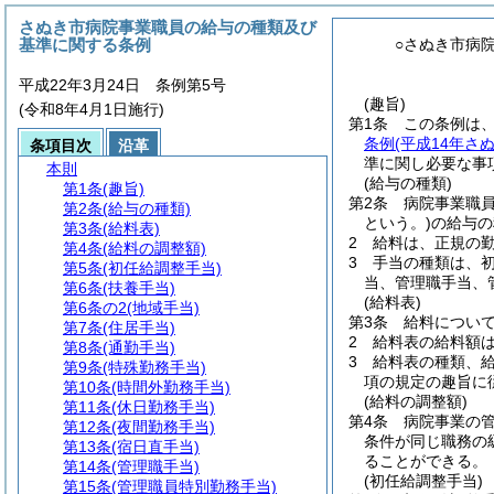
さぬき市病院事業職員の給与の種類及び
基準に関する条例
○さぬき市病
平成22年3月24日 条例第5号
(趣旨)
(令和8年4月1日施行)
第1条
この条例は
条例
(平成14年さ
条項目次
沿革
準に関し必要な事
本則
(給与の種類)
第1条
(趣旨)
第2条
病院事業職
第2条
(給与の種類)
という。)
の給与の
第3条
(給料表)
2
給料は、正規の
第4条
(給料の調整額)
3
手当の種類は、
第5条
(初任給調整手当)
当、管理職手当、
第6条
(扶養手当)
(給料表)
第6条の2
(地域手当)
第3条
給料につい
第7条
(住居手当)
2
給料表の給料額
第8条
(通勤手当)
3
給料表の種類、給
第9条
(特殊勤務手当)
項の規定の趣旨に
第10条
(時間外勤務手当)
(給料の調整額)
第11条
(休日勤務手当)
第4条
病院事業の
第12条
(夜間勤務手当)
条件が同じ職務の
第13条
(宿日直手当)
ることができる。
第14条
(管理職手当)
(初任給調整手当)
第15条
(管理職員特別勤務手当)