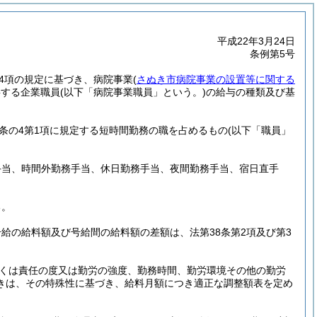
平成22年3月24日
条例第5号
第4項の規定に基づき、病院事業
(
さぬき市病院事業の設置等に関する
事する企業職員
(以下「病院事業職員」という。)
の給与の種類及び基
2条の4第1項に規定する短時間勤務の職を占めるもの
(以下「職員」
手当、時間外勤務手当、休日勤務手当、夜間勤務手当、宿日直手
る。
給の給料額及び号給間の給料額の差額は、法第38条第2項及び第3
くは責任の度又は勤労の強度、勤務時間、勤労環境その他の勤労
きは、その特殊性に基づき、給料月額につき適正な調整額表を定め