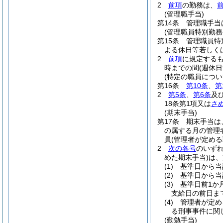
2
前項
の勤務は、
前
(管理職手当)
第14条
管理職手当
(管理職員特別勤務
第15条
管理職員特
よる休日等若しく
2
前項
に規定する
時までの間
(週休
(特定の職員につい
第16条
第10条
、
第
2
第5条
、
第6条
及
18条第1項又は
さ
(期末手当)
第17条
期末手当は、
の属する月の管理
員
(管理者が定める
2
次の各号
のいず
めた期末手当)
は、
(1)
基準日から当
(2)
基準日から当
(3)
基準日前1か
支給日の前日ま
(4)
管理者が定め
る刑事事件に関
(勤勉手当)