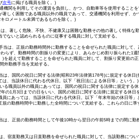
び
次号
に掲げる職員を除く。)
通機関を利用してその運賃を負担し、かつ、自動車等を使用することを
が著しく困難である職員以外の職員であって、交通機関を利用せず、か
2キロメートル未満であるものを除く。)
当は、著しく危険、不快、不健康又は困難な勤務その他の著しく特殊な
当でないと認められるものに従事する職員に対して支給する。
手当は、正規の勤務時間外に勤務することを命ぜられた職員に対して、
かわらず、勤務時間の割振りの変更により、あらかじめ割り振られた1週
)
を超えて勤務することを命ぜられた職員に対して、割振り変更前の正
間外勤務手当を支給する。
当は、国民の祝日に関する法律
(昭和23年法律第178号)
に規定する休日
ては、当該休日に代わる代休日。以下「祝日法による休日等」という。)
いる職員以外の職員にあっては、国民の祝日に関する法律に規定する休
ら翌年の1月3日までの日をいい、国民の祝日に関する法律に規定する休日
職員にあっては、当該休日に代わる代休日。以下「年末年始の休日等」と
正規の勤務時間中に勤務した全時間について支給する。
これらの日に準
当は、正規の勤務時間として午後10時から翌日の午前5時までの間に勤
は、宿直勤務又は日直勤務を命ぜられた職員に対して、当該勤務につい