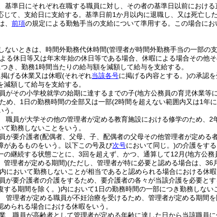
、基準日にそれぞれ在職する職員に対し、その者の基準日以前における
応じて、支給日に支給する。
基準日前1か月以内に退職し、又は死亡し
は、
前項
の規定による勤勉手当の支給について準用する。
この場合にお
しないときは、時間外勤務代休時間
(管理者が時間外勤務手当の一部の
よる休日等又は年末年始の休日等である場合、休暇による場合その他そ
につき、勤務1時間当たりの給与額を減額して給与を支給する。
に掲げる休業又は休暇
(それぞれ
当該各号
に掲げる内容とする。)
の承認を
を減額して給与を支給する。
員がその小学校就学の始期に達するまでの子
(地方公務員の育児休業等
ため、1日の勤務時間の全部又は一部
(2時間を超えない範囲内又は1年
いう。
 職員が大学その他の管理者が定める教育施設における修学のため、2
いて勤務しないことをいう。
員が要介護者
(配偶者、父母、子、配偶者の父母その他管理者が定める
障があるものをいう。以下この号及び
次号
において同じ。)
の介護をする
一の継続する状態ごとに、3回を超えず、かつ、通算して12月
(地方公務
、管理者が定める期間)
(ただし、管理者が特に必要と認める場合は、36
内において勤務しないことが相当であると認められる場合における休暇
員が要介護者の介護をするため、要介護者の各々が当該介護を必要とす
複する期間を除く。)
内において1日の勤務時間の一部につき勤務しない
 管理者が定める職員が不妊治療を受けるため、管理者が定める期間を
認められる場合における休暇をいう。
業 職員が高齢者として管理者が定める年齢に達した日から当該職員に