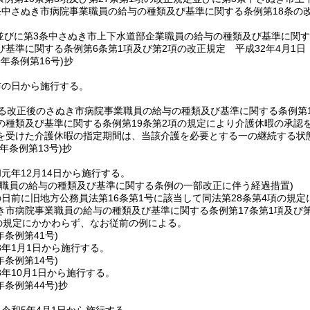
条中さぬき市病院事業職員の給与の種類及び基準に関する条例第18条の改
並びに第3条中さぬき市上下水道部企業職員の給与の種類及び基準に関す
基準に関する条例第6条第1項及び第2項の改正規定 平成32年4月1日
9年
条例第16号)
抄
布の日から施行する。
る改正後のさぬき市病院事業職員の給与の種類及び基準に関する条例第
の種類及び基準に関する条例第19条第2項の規定により介護休暇の承認
を受けた介護休暇の指定期間は、当該介護を必要とする一の継続する状
元年
条例第13号)
抄
元年12月14日から施行する。
業職員の給与の種類及び基準に関する条例の一部改正に伴う経過措置)
日前に旧地方公務員法第16条第1号に該当して同法第28条第4項の規
き市病院事業職員の給与の種類及び基準に関する条例第17条第1項及び第
項の規定にかかわらず、なお従前の例による。
年
条例第41号)
3年1月1日から施行する。
年
条例第14号)
年10月1日から施行する。
年
条例第44号)
抄