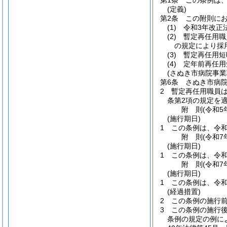
第1条
この条例は、
(定義)
第2条
この附則に
(1)
令和3年改正
(2)
暫定再任用職
の規定により採
(3)
暫定再任用短
(4)
定年前再任用
(さぬき市病院事
第6条
さぬき市病
2
暫定再任用職員は
条第2項の規定を
附
則
(令和5
(施行期日)
1
この条例は、令和
附
則
(令和7
(施行期日)
1
この条例は、令和
附
則
(令和7
(施行期日)
1
この条例は、令和
(経過措置)
2
この条例の施行
3
この条例の施行
条例の規定の例に