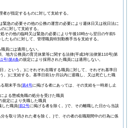
理者が指定するものに対して支給する。
は緊急の必要その他の公務の運営の必要により週休日又は祝日法に
ものに対して支給する。
処その他の臨時又は緊急の必要により午後10時から翌日の午前5
をしたものに対して、管理職員特別勤務手当を支給する。
る職員には適用しない。
1項、地方公務員の育児休業等に関する法律
(平成3年法律第110号)
第
1号)
第4条
の規定により採用された職員には適用しない。
日」という。)
にそれぞれ在職する職員に対して、それぞれ基準日
う。)
に支給する。
基準日前1か月以内に退職し、又は死亡した職
係る期末手当
(
第4号
に掲げる者にあっては、その支給を一時差し止
定による懲戒免職の処分を受けた職員
の規定により失職した職員
職した職員
(
前2号
に掲げる者を除く。)
で、その離職した日から当該
処分を取り消された者を除く。)
で、その者の在職期間中の行為に係