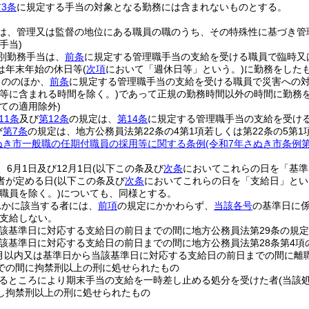
3条
に規定する手当の対象となる勤務には含まれないものとする。
は、管理又は監督の地位にある職員の職のうち、その特殊性に基づき管
手当)
別勤務手当は、
前条
に規定する管理職手当の支給を受ける職員で臨時又
は年末年始の休日等
(
次項
において「週休日等」という。)
に勤務をした
もののほか、
前条
に規定する管理職手当の支給を受ける職員で災害への対
日等に含まれる時間を除く。)
であって正規の勤務時間以外の時間に勤務
ての適用除外)
11条
及び
第12条
の規定は、
第14条
に規定する管理職手当の支給を受け
び
第7条
の規定は、地方公務員法第22条の4第1項若しくは第22条の5第
ぬき市一般職の任期付職員の採用等に関する条例
(令和7年さぬき市条例第
6月1日及び12月1日
(以下この条及び
次条
においてこれらの日を「基準
者が定める日
(以下この条及び
次条
においてこれらの日を「支給日」とい
職員を除く。)
についても、同様とする。
れかに該当する者には、
前項
の規定にかかわらず、
当該各号
の基準日に
支給しない。
該基準日に対応する支給日の前日までの間に地方公務員法第29条の規
該基準日に対応する支給日の前日までの間に地方公務員法第28条第4項
月以内又は基準日から当該基準日に対応する支給日の前日までの間に離
での間に拘禁刑以上の刑に処せられたもの
るところにより期末手当の支給を一時差し止める処分を受けた者
(当該
し拘禁刑以上の刑に処せられたもの