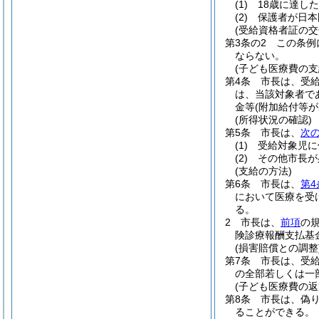
(1)
18歳に達し
(2)
保護者が日本
(受給資格者証の交
第3条の2
この条例
ならない。
(子ども医療費の支
第4条
市長は、受
は、当該対象者で
金等
(附加給付等
(所得状況の確認)
第5条
市長は、
次
(1)
受給対象児に
(2)
その他市長が
(支給の方法)
第6条
市長は、
第4
において医療を受
る。
2
市長は、
前項
の
険診療報酬支払基
(損害賠償との調整
第7条
市長は、受
の全部若しくは一
(子ども医療費の返
第8条
市長は、偽
ることができる。