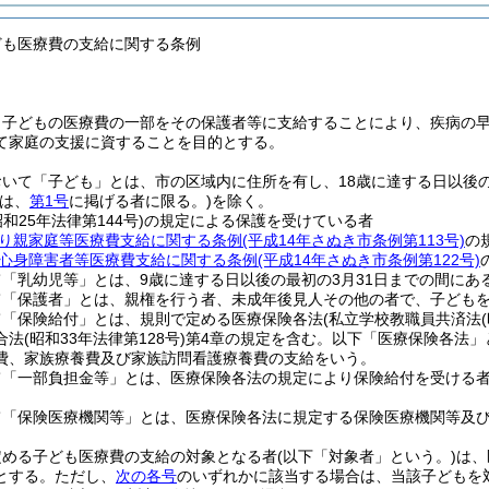
ども医療費の支給に関する条例
、子どもの医療費の一部をその保護者等に支給することにより、疾病の
て家庭の支援に資することを目的とする。
いて「子ども」とは、市の区域内に住所を有し、18歳に達する日以後の
ては、
第1号
に掲げる者に限る。)
を除く。
昭和25年法律第144号)
の規定による保護を受けている者
り親家庭等医療費支給に関する条例
(平成14年さぬき市条例第113号)
の
心身障害者等医療費支給に関する条例
(平成14年さぬき市条例第122号)
「乳幼児等」とは、9歳に達する日以後の最初の3月31日までの間にあ
て「保護者」とは、親権を行う者、未成年後見人その他の者で、子ども
て「保険給付」とは、規則で定める医療保険各法
(私立学校教職員共済法
合法
(昭和33年法律第128号)
第4章の規定を含む。以下「医療保険各法」
費、家族療養費及び家族訪問看護療養費の支給をいう。
て「一部負担金等」とは、医療保険各法の規定により保険給付を受ける
て「保険医療機関等」とは、医療保険各法に規定する保険医療機関等及
定める子ども医療費の支給の対象となる者
(以下「対象者」という。)
は、
とする。
ただし、
次の各号
のいずれかに該当する場合は、当該子どもを