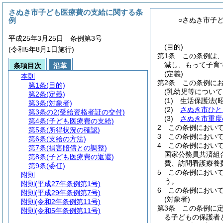
さぬき市子ども医療費の支給に関する条
例
○さぬき市子
平成25年3月25日 条例第3号
(目的)
(令和5年8月1日施行)
第1条
この条例は
減し、もって子育
条項目次
沿革
(定義)
本則
第2条
この条例にお
第1条
(目的)
(乳幼児等につい
第2条
(定義)
(1)
生活保護法
(
第3条
(対象者)
(2)
さぬき市ひと
第3条の2
(受給資格者証の交付)
(3)
さぬき市重度
第4条
(子ども医療費の支給)
2
この条例において
第5条
(所得状況の確認)
3
この条例におい
第6条
(支給の方法)
4
この条例におい
第7条
(損害賠償との調整)
国家公務員共済組
第8条
(子ども医療費の返還)
費、訪問看護療養
第9条
(委任)
5
この条例におい
附則
う。
附則
(平成27年条例第1号)
6
この条例におい
附則
(平成29年条例第7号)
(対象者)
附則
(令和2年条例第11号)
第3条
この条例に
附則
(令和5年条例第11号)
る子どもの保護者