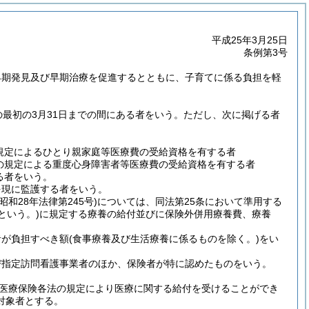
平成25年3月25日
条例第3号
早期発見及び早期治療を促進するとともに、子育てに係る負担を軽
最初の3月31日までの間にある者をいう。
ただし、次に掲げる者
規定によるひとり親家庭等医療費の受給資格を有する者
の規定による重度心身障害者等医療費の受給資格を有する者
る者をいう。
を現に監護する者をいう。
(昭和28年法律第245号)
については、同法第25条において準用する
という。)
に規定する療養の給付並びに保険外併用療養費、療養
者が負担すべき額
(食事療養及び生活療養に係るものを除く。)
をい
び指定訪問看護事業者のほか、保険者が特に認めたものをいう。
医療保険各法の規定により医療に関する給付を受けることができ
対象者とする。