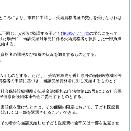
ところにより、市長に申請し、受給資格者証の交付を受けなければ
下同じ。)
が現に監護する子ども
(
第3条ただし書
の場合にあって
けた場合に、当該受給対象児に係る受給資格者が負担した一部負担
支給する。
給資格者の課税及び扶養の状況を調査するものとする。
。
払うものとする。
ただし、受給対象児が香川県外の保険医療機関等
資格者の申請に基づき、当該受給資格者に対し支給するものとす
を社会保険診療報酬支払基金法
(昭和23年法律第129号)
による社会保
国民健康保険団体連合会に委託するものとする。
損害賠償を受けたときは、その価額の限度において、子ども医療費
部若しくは一部を返還させることができる。
、その者から当該支給した子ども医療費の全部又は一部を返還させ