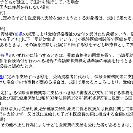
た子どもが独立して生計を維持している場合
国内に住所を有しない場合
付)
に定める子ども医療費の支給を受けようとする対象者は、規則で定める
給)
給資格者
(
前条
の規定により受給資格者証の交付を受けた対象者をいう。以
ある子ども)
(以下「受給対象児」という。)
が保険医療機関等で医療を受
があるときは、その額を控除した額)
に相当する額を子ども医療費として
の各号
のいずれかに該当するときは、受給資格者の同意を得て、当該受
係る保険給付が行われる場合の高額療養費算定基準額の確認を行うとき
必要と認めたとき。
条
に定める支給すべき額を、受給資格者に代わり、保険医療機関等に支
けた場合その他市長が定める場合は、規則で定めるところにより、受給
規定による保険医療機関等に支払うべき額の審査及び支払に関する事務
金及び国民健康保険法
(昭和33年法律第192号)
第45条第5項に規定する
)
給資格者又は受給対象児が当該受給対象児に係る疾病又は負傷に関して
部を支給せず、又は既に支給した子ども医療費の額に相当する金額の全
還)
りその他不正な行為により子ども医療費の支給を受けた者があるときは