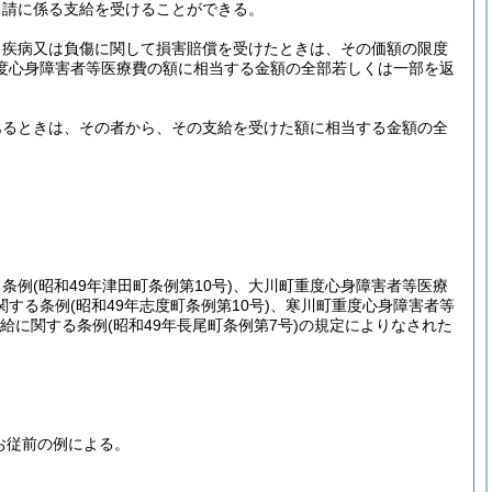
申請に係る支給を受けることができる。
る疾病又は負傷に関して損害賠償を受けたときは、その価額の限度
度心身障害者等医療費の額に相当する金額の全部若しくは一部を返
あるときは、その者から、その支給を受けた額に相当する金額の全
る条例
(昭和49年津田町条例第10号)
、大川町重度心身障害者等医療
関する条例
(昭和49年志度町条例第10号)
、寒川町重度心身障害者等
給に関する条例
(昭和49年長尾町条例第7号)
の規定によりなされた
お従前の例による。