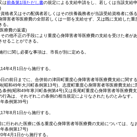
又は
前条第1項ただし書
の規定による支給申請をし、若しくは当該支給
)
給資格者又はその配偶者若しくはその扶養義務者が当該受給資格者に係
身障害者等医療費の全部若しくは一部を支給せず、又は既に支給した重
きる。
医療費の返還)
りその他不正の手段により重度心身障害者等医療費の支給を受けた者が
させることができる。
施行に関し必要な事項は、市長が別に定める。
14年4月1日から施行する。
の日の前日までに、合併前の津田町重度心身障害者等医療費支給に関す
例
(昭和49年大川町条例第13号)
、志度町重度心身障害者等医療費支給に
る条例
(昭和49年寒川町条例第4号)
又は長尾町重度心身障害者等医療費支
の行為は、それぞれこの条例の相当規定によりなされたものとみなす。
7年
条例第39号)
17年8月1日から施行する。
日前に行われた医療に係る重度心身障害者等医療費の支給については、な
0年
条例第17号)
0年4月1日から施行する。