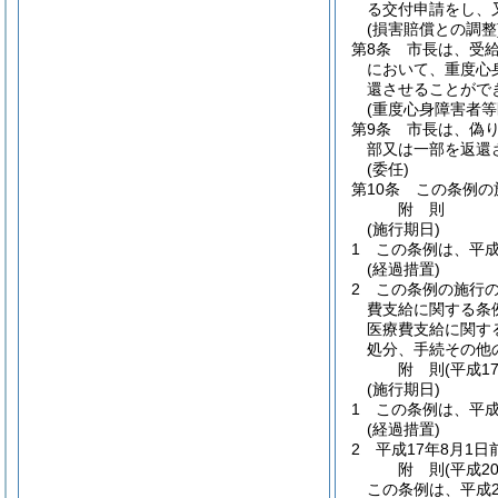
る交付申請をし、
(損害賠償との調整
第8条
市長は、受
において、重度心
還させることがで
(重度心身障害者等
第9条
市長は、偽
部又は一部を返還
(委任)
第10条
この条例の
附
則
(施行期日)
1
この条例は、平成
(経過措置)
2
この条例の施行
費支給に関する条
医療費支給に関す
処分、手続その他
附
則
(平成1
(施行期日)
1
この条例は、平成
(経過措置)
2
平成17年8月1
附
則
(平成2
この条例は、平成2