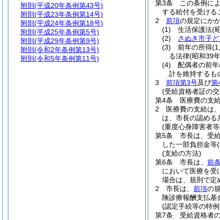
第3条
この条例に
附則
(平成20年条例第43号)
する給付を受ける
附則
(平成23年条例第14号)
2
前項
の規定にか
附則
(平成24年条例第18号)
(1)
生活保護法
(
附則
(平成25年条例第5号)
(2)
さぬき市子ど
附則
(平成29年条例第9号)
(3)
前年の所得
(
附則
(令和2年条例第13号)
る法律
(昭和39
附則
(令和5年条例第11号)
(4)
配偶者の前年
計を維持するも
3
前項第3号
及び
第
(受給資格者証の交
第4条
医療費の支
2
医療費の支給は
は、市長の認める月
(重度心身障害者等
第5条
市長は、受
した一部負担金等
(支給の方法)
第6条
市長は、
前
において医療を受
場合は、規則で定
2
市長は、
前項
の
険診療報酬支払基
(認定手続等の特例
第7条
受給資格者