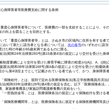
度心身障害者等医療費支給に関する条例
、重度心身障害者等について、医療費の一部を支給することにより、そ
祉の向上を図ることを目的とする。
おいて「重度心身障害者等」とは、さぬき市の区域内に住所を有する者
以後において新たに該当者となる者については、
次の各号
のいずれかに該当
受けた時の年齢が65歳未満であるものに限る。
祉法
(昭和24年法律第283号)
第15条第4項の規定により交付を受けた身
帳制度要綱により交付を受けた療育手帳に障害の程度が
(
(A)
)
、A、
(
(B)
)
援護法
(昭和38年法律第168号)
第4条の規定により交付を受けた戦傷病
症から第4項症までとして記載されている者であって、かつ、身体障害
て「保険給付」とは、規則で定める医療保険各法
(私立学校教職員共済法
合法
(昭和33年法律第128号)
第4章の規定を含む。以下「医療保険各法」
費、家族療養費及び家族訪問看護療養費の支給をいう。
て「一部負担金等」とは、医療保険各法の規定により保険給付を受ける
て「保険医療機関等」とは、医療保険各法に規定する保険医療機関等及