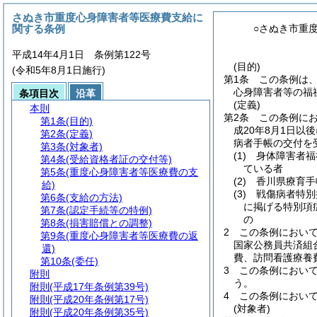
さぬき市重度心身障害者等医療費支給に
関する条例
○さぬき市重
平成14年4月1日 条例第122号
(目的)
(令和5年8月1日施行)
第1条
この条例は
心身障害者等の福
条項目次
沿革
(定義)
本則
第2条
この条例に
第1条
(目的)
成20年8月1日
第2条
(定義)
病者手帳の交付を
第3条
(対象者)
(1)
身体障害者福
第4条
(受給資格者証の交付等)
ている者
第5条
(重度心身障害者等医療費の支
(2)
香川県療育手
給)
(3)
戦傷病者特別
第6条
(支給の方法)
に掲げる特別項
第7条
(認定手続等の特例)
の
第8条
(損害賠償との調整)
2
この条例におい
第9条
(重度心身障害者等医療費の返
国家公務員共済組
還)
費、訪問看護療養
第10条
(委任)
3
この条例におい
附則
う。
附則
(平成17年条例第39号)
4
この条例におい
附則
(平成20年条例第17号)
(対象者)
附則
(平成20年条例第35号)