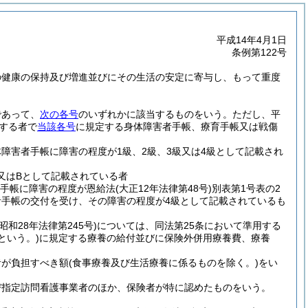
平成14年4月1日
条例第122号
の健康の保持及び増進並びにその生活の安定に寄与し、もって重度
であって、
次の各号
のいずれかに該当するものをいう。
ただし、平
する者で
当該各号
に規定する身体障害者手帳、療育手帳又は戦傷
体障害者手帳に障害の程度が1級、2級、3級又は4級として記載され
又はBとして記載されている者
者手帳に障害の程度が恩給法
(大正12年法律第48号)
別表第1号表の2
者手帳の交付を受け、その障害の程度が4級として記載されているも
(昭和28年法律第245号)
については、同法第25条において準用する
という。)
に規定する療養の給付並びに保険外併用療養費、療養
者が負担すべき額
(食事療養及び生活療養に係るものを除く。)
をい
び指定訪問看護事業者のほか、保険者が特に認めたものをいう。