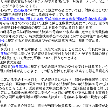
より医療費の支給を受けることができる者
(以下「対象者」という。)
は、
ことができるものとする。
かわらず、
次の各号
のいずれかに該当する者については、対象者としな
昭和25年法律第144号)
による保護を受けている者
も医療費の支給に関する条例
(平成25年さぬき市条例第3号)
第2条第2項
1月から7月までの間に受けた医療に係る医療費の支給については、前前
年法律第134号)
第20条の規定による政令で定める額を超える者
の所得又は民法
(明治29年法律第89号)
第877条第1項に定める扶養義務
のの前年の所得が、特別児童扶養手当等の支給に関する法律第21条の規
4号
に規定する所得の範囲及びその額の計算方法は、規則で定める。
付等)
給を受けようとする対象者は、規則で定めるところにより、市長に申請
、
前項
の申請に基づき受給資格者証の交付を受けることができる日の属
)
以後において受けた医療について行うものとする。
医療費の支給)
給資格者
(
前条第1項
に規定する受給資格者証の交付を受けた対象者をいう
(附加給付等があるときは、その額を控除した額)
に相当する額を重度心
条
に定める支給すべき額を、受給資格者に代わり、保険医療機関等に支
けた場合、高齢者の医療の確保に関する法律
(昭和57年法律第80号)
の規
めるところにより、受給資格者の申請に基づき、当該受給資格者に対し
規定による保険医療機関等に支払うべき額の審査及び支払に関する事務
金及び国民健康保険法
(昭和33年法律第192号)
第45条第5項に規定する
)
の規則で定める介護者は、市長が当該受給資格者について特別の事情が