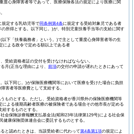
重度心身障害者等であって、医療保険各法の規定により医療に関
い。
に規定する乳幼児等で
同条例第4条
に規定する受給対象児である者
年の所得とする。以下同じ。)
が、特別児童扶養手当等の支給に関す
者
(以下「扶養義務者」という。)
で主として重度心身障害者等の生
定による政令で定める額以上である者
し、受給資格者証の交付を受けなければならない。
する月
(正当な理由により、
前項
の交付の申請が遅れたときにあって
。以下同じ。)
が保険医療機関等において医療を受けた場合に負担
身障害者等医療費として支給する。
払うものとする。
ただし、受給資格者が香川県外の保険医療機関等
定による後期高齢者医療の被保険者である場合その他市長が定める
支給するものとする。
を社会保険診療報酬支払基金法
(昭和23年法律第129号)
による社会保
国民健康保険団体連合会に委託するものとする。
あると認めたときは、当該受給者に代わって
第4条第1項
の規定によ