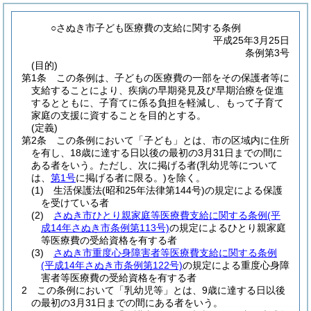
○さぬき市子ども医療費の支給に関する条例
平成25年3月25日
条例第3号
(目的)
第1条
この条例は、子どもの医療費の一部をその保護者等に
支給することにより、疾病の早期発見及び早期治療を促進
するとともに、子育てに係る負担を軽減し、もって子育て
家庭の支援に資することを目的とする。
(定義)
第2条
この条例において「子ども」とは、市の区域内に住所
を有し、18歳に達する日以後の最初の3月31日までの間に
ある者をいう。
ただし、次に掲げる者
(乳幼児等について
は、
第1号
に掲げる者に限る。)
を除く。
(1)
生活保護法
(昭和25年法律第144号)
の規定による保護
を受けている者
(2)
さぬき市ひとり親家庭等医療費支給に関する条例
(平
成14年さぬき市条例第113号)
の規定によるひとり親家庭
等医療費の受給資格を有する者
(3)
さぬき市重度心身障害者等医療費支給に関する条例
(平成14年さぬき市条例第122号)
の規定による重度心身障
害者等医療費の受給資格を有する者
2
この条例において「乳幼児等」とは、9歳に達する日以後
の最初の3月31日までの間にある者をいう。