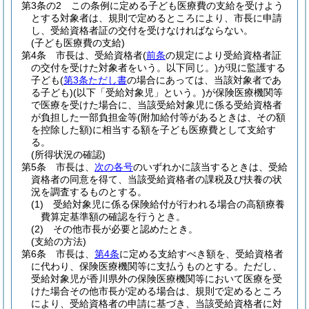
第3条の2
この条例に定める子ども医療費の支給を受けよう
とする対象者は、規則で定めるところにより、市長に申請
し、受給資格者証の交付を受けなければならない。
(子ども医療費の支給)
第4条
市長は、受給資格者
(
前条
の規定により受給資格者証
の交付を受けた対象者をいう。以下同じ。)
が現に監護する
子ども
(
第3条ただし書
の場合にあっては、当該対象者であ
る子ども)
(以下「受給対象児」という。)
が保険医療機関等
で医療を受けた場合に、当該受給対象児に係る受給資格者
が負担した一部負担金等
(附加給付等があるときは、その額
を控除した額)
に相当する額を子ども医療費として支給す
る。
(所得状況の確認)
第5条
市長は、
次の各号
のいずれかに該当するときは、受給
資格者の同意を得て、当該受給資格者の課税及び扶養の状
況を調査するものとする。
(1)
受給対象児に係る保険給付が行われる場合の高額療養
費算定基準額の確認を行うとき。
(2)
その他市長が必要と認めたとき。
(支給の方法)
第6条
市長は、
第4条
に定める支給すべき額を、受給資格者
に代わり、保険医療機関等に支払うものとする。
ただし、
受給対象児が香川県外の保険医療機関等において医療を受
けた場合その他市長が定める場合は、規則で定めるところ
により、受給資格者の申請に基づき、当該受給資格者に対