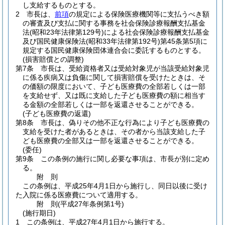
し支給するものとする。
2
市長は、
前項
の規定による保険医療機関等に支払うべき額
の審査及び支払に関する事務を社会保険診療報酬支払基金
法
(昭和23年法律第129号)
による社会保険診療報酬支払基金
及び国民健康保険法
(昭和33年法律第192号)
第45条第5項に
規定する国民健康保険団体連合会に委託するものとする。
(損害賠償との調整)
第7条
市長は、受給資格者又は受給対象児が当該受給対象児
に係る疾病又は負傷に関して損害賠償を受けたときは、そ
の価額の限度において、子ども医療費の全部若しくは一部
を支給せず、又は既に支給した子ども医療費の額に相当す
る金額の全部若しくは一部を返還させることができる。
(子ども医療費の返還)
第8条
市長は、偽りその他不正な行為により子ども医療費の
支給を受けた者があるときは、その者から当該支給した子
ども医療費の全部又は一部を返還させることができる。
(委任)
第9条
この条例の施行に関し必要な事項は、市長が別に定め
る。
附
則
この条例は、平成25年4月1日から施行し、同日以後に受け
た入院に係る医療費について適用する。
附
則
(平成27年
条例第1号)
(施行期日)
1
この条例は、平成27年4月1日から施行する。