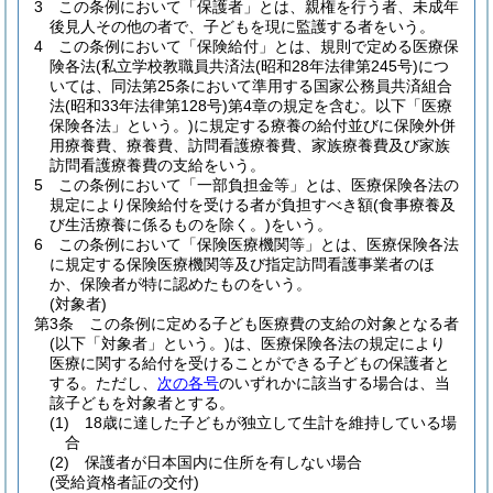
3
この条例において「保護者」とは、親権を行う者、未成年
後見人その他の者で、子どもを現に監護する者をいう。
4
この条例において「保険給付」とは、規則で定める医療保
険各法
(私立学校教職員共済法
(昭和28年法律第245号)
につ
いては、同法第25条において準用する国家公務員共済組合
法
(昭和33年法律第128号)
第4章の規定を含む。以下「医療
保険各法」という。)
に規定する療養の給付並びに保険外併
用療養費、療養費、訪問看護療養費、家族療養費及び家族
訪問看護療養費の支給をいう。
5
この条例において「一部負担金等」とは、医療保険各法の
規定により保険給付を受ける者が負担すべき額
(食事療養及
び生活療養に係るものを除く。)
をいう。
6
この条例において「保険医療機関等」とは、医療保険各法
に規定する保険医療機関等及び指定訪問看護事業者のほ
か、保険者が特に認めたものをいう。
(対象者)
第3条
この条例に定める子ども医療費の支給の対象となる者
(以下「対象者」という。)
は、医療保険各法の規定により
医療に関する給付を受けることができる子どもの保護者と
する。
ただし、
次の各号
のいずれかに該当する場合は、当
該子どもを対象者とする。
(1)
18歳に達した子どもが独立して生計を維持している場
合
(2)
保護者が日本国内に住所を有しない場合
(受給資格者証の交付)