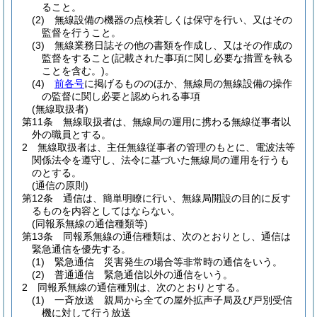
ること。
(2)
無線設備の機器の点検若しくは保守を行い、又はその
監督を行うこと。
(3)
無線業務日誌その他の書類を作成し、又はその作成の
監督をすること
(記載された事項に関し必要な措置を執る
ことを含む。)
。
(4)
前各号
に掲げるもののほか、無線局の無線設備の操作
の監督に関し必要と認められる事項
(無線取扱者)
第11条
無線取扱者は、無線局の運用に携わる無線従事者以
外の職員とする。
2
無線取扱者は、主任無線従事者の管理のもとに、電波法等
関係法令を遵守し、法令に基づいた無線局の運用を行うも
のとする。
(通信の原則)
第12条
通信は、簡単明瞭に行い、無線局開設の目的に反す
るものを内容としてはならない。
(同報系無線の通信種類等)
第13条
同報系無線の通信種類は、次のとおりとし、通信は
緊急通信を優先する。
(1)
緊急通信 災害発生の場合等非常時の通信をいう。
(2)
普通通信 緊急通信以外の通信をいう。
2
同報系無線の通信種別は、次のとおりとする。
(1)
一斉放送 親局から全ての屋外拡声子局及び戸別受信
機に対して行う放送