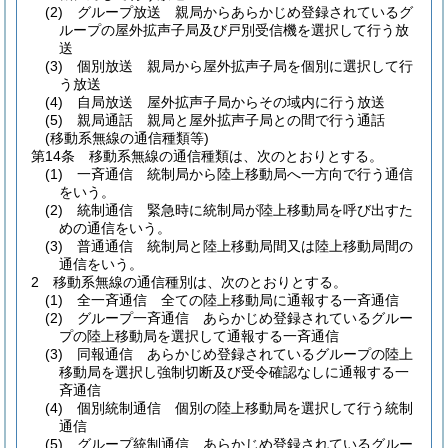
(2)
グループ放送 親局からあらかじめ登録されているグ
ループの屋外拡声子局及び戸別受信機を選択して行う放
送
(3)
個別放送 親局から屋外拡声子局を個別に選択して行
う放送
(4)
自局放送 屋外拡声子局からその域内に行う放送
(5)
親局通話 親局と屋外拡声子局との間で行う通話
(移動系無線の通信種類等)
第14条
移動系無線の通信種類は、次のとおりとする。
(1)
一斉通信 統制局から陸上移動局へ一方向で行う通信
をいう。
(2)
統制通信 緊急時に統制局が陸上移動局を呼び出すた
めの通信をいう。
(3)
普通通信 統制局と陸上移動局間又は陸上移動局間の
通信をいう。
2
移動系無線の通信種別は、次のとおりとする。
(1)
全一斉通信 全ての陸上移動局に通報する一斉通信
(2)
グループ一斉通信 あらかじめ登録されているグルー
プの陸上移動局を選択して通報する一斉通信
(3)
同報通信 あらかじめ登録されているグループの陸上
移動局を選択し強制切断及び受令確認なしに通報する一
斉通信
(4)
個別統制通信 個別の陸上移動局を選択して行う統制
通信
(5)
グループ統制通信 あらかじめ登録されているグルー