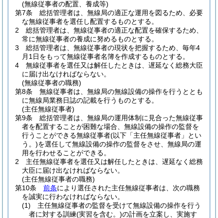
(無線従事者の配置、養成等)
第7条
総括管理者は、無線局の適正な運用を図るため、必要
な無線従事者を選任し配置するものとする。
2
総括管理者は、無線従事者の適正な配置を確保するため、
常に無線従事者の養成に努めるものとする。
3
総括管理者は、無線従事者の現状を把握するため、毎年4
月1日をもって無線従事者名簿を作成するものとする。
4
無線従事者を選任又は解任したときは、遅延なく総務大臣
に届け出なければならない。
(無線従事者の職務)
第8条
無線従事者は、無線局の無線設備の操作を行うととも
に無線局業務日誌の記載を行うものとする。
(主任無線従事者)
第9条
総括管理者は、無線局の運用体制に見合った無線従事
者を配置することが困難な場合、無線設備の操作の監督を
行うことができる無線従事者
(以下「主任無線従事者」とい
う。)
を選任して無線設備の操作の監督をさせ、無線局の運
用を行わせることができる。
2
主任無線従事者を選任又は解任したときは、遅延なく総務
大臣に届け出なければならない。
(主任無線従事者の職務)
第10条
前条
により選任された主任無線従事者は、次の職務
を誠実に行わなければならない。
(1)
主任無線従事者の監督を受けて無線設備の操作を行う
者に対する訓練
(実習を含む。)
の計画を立案し、実施す