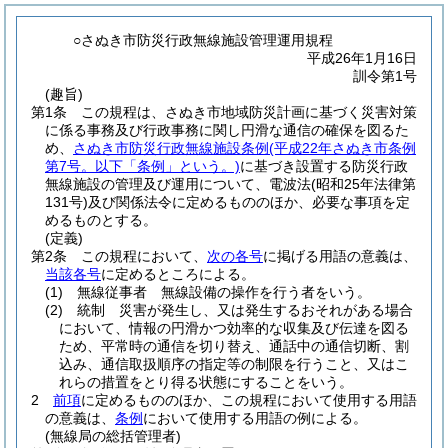
○さぬき市防災行政無線施設管理運用規程
平成26年1月16日
訓令第1号
(趣旨)
第1条
この規程は、さぬき市地域防災計画に基づく災害対策
に係る事務及び行政事務に関し円滑な通信の確保を図るた
め、
さぬき市防災行政無線施設条例
(平成22年さぬき市条例
第7号。以下「条例」という。)
に基づき設置する防災行政
無線施設の管理及び運用について、電波法
(昭和25年法律第
131号)
及び関係法令に定めるもののほか、必要な事項を定
めるものとする。
(定義)
第2条
この規程において、
次の各号
に掲げる用語の意義は、
当該各号
に定めるところによる。
(1)
無線従事者 無線設備の操作を行う者をいう。
(2)
統制 災害が発生し、又は発生するおそれがある場合
において、情報の円滑かつ効率的な収集及び伝達を図る
ため、平常時の通信を切り替え、通話中の通信切断、割
込み、通信取扱順序の指定等の制限を行うこと、又はこ
れらの措置をとり得る状態にすることをいう。
2
前項
に定めるもののほか、この規程において使用する用語
の意義は、
条例
において使用する用語の例による。
(無線局の総括管理者)