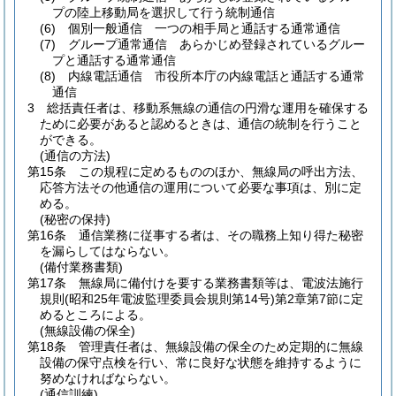
プの陸上移動局を選択して行う統制通信
(6)
個別一般通信 一つの相手局と通話する通常通信
(7)
グループ通常通信 あらかじめ登録されているグルー
プと通話する通常通信
(8)
内線電話通信 市役所本庁の内線電話と通話する通常
通信
3
総括責任者は、移動系無線の通信の円滑な運用を確保する
ために必要があると認めるときは、通信の統制を行うこと
ができる。
(通信の方法)
第15条
この規程に定めるもののほか、無線局の呼出方法、
応答方法その他通信の運用について必要な事項は、別に定
める。
(秘密の保持)
第16条
通信業務に従事する者は、その職務上知り得た秘密
を漏らしてはならない。
(備付業務書類)
第17条
無線局に備付けを要する業務書類等は、電波法施行
規則
(昭和25年電波監理委員会規則第14号)
第2章第7節に定
めるところによる。
(無線設備の保全)
第18条
管理責任者は、無線設備の保全のため定期的に無線
設備の保守点検を行い、常に良好な状態を維持するように
努めなければならない。
(通信訓練)