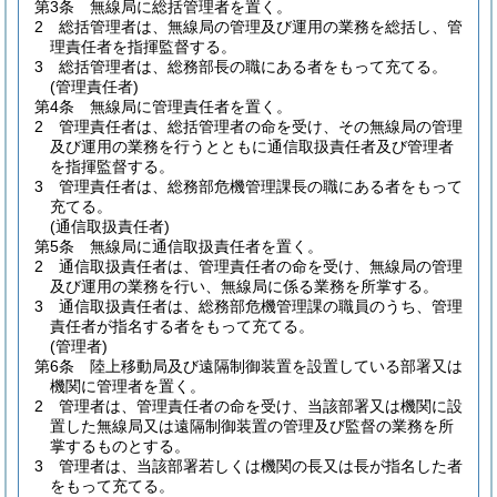
第3条
無線局に総括管理者を置く。
2
総括管理者は、無線局の管理及び運用の業務を総括し、管
理責任者を指揮監督する。
3
総括管理者は、総務部長の職にある者をもって充てる。
(管理責任者)
第4条
無線局に管理責任者を置く。
2
管理責任者は、総括管理者の命を受け、その無線局の管理
及び運用の業務を行うとともに通信取扱責任者及び管理者
を指揮監督する。
3
管理責任者は、総務部危機管理課長の職にある者をもって
充てる。
(通信取扱責任者)
第5条
無線局に通信取扱責任者を置く。
2
通信取扱責任者は、管理責任者の命を受け、無線局の管理
及び運用の業務を行い、無線局に係る業務を所掌する。
3
通信取扱責任者は、総務部危機管理課の職員のうち、管理
責任者が指名する者をもって充てる。
(管理者)
第6条
陸上移動局及び遠隔制御装置を設置している部署又は
機関に管理者を置く。
2
管理者は、管理責任者の命を受け、当該部署又は機関に設
置した無線局又は遠隔制御装置の管理及び監督の業務を所
掌するものとする。
3
管理者は、当該部署若しくは機関の長又は長が指名した者
をもって充てる。