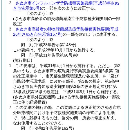
2
さぬき市インフルエンザ予防接種実施要綱
(平成23年さぬ
き市告示第6号)
の一部を次のように改正する。
〔次のよう〕略
(さぬき市高齢者の肺炎球菌感染症予防接種実施要綱の一部
改正)
3
さぬき市高齢者の肺炎球菌感染症予防接種実施要綱
(平成
26年さぬき市告示第157号)
の一部を次のように改正する。
〔次のよう〕略
附
則
(平成28年
告示第148号)
この要綱は、平成28年10月1日から施行する。
附
則
(平成31年
告示第66号)
抄
(施行期日)
1
この要綱は、平成31年4月1日から施行する。
ただし、第2
条のうち、さぬき市声の広報発行事業実施要綱第6条第1項
の改正規定中「、市民部生活環境課及び各支所」を「及び
市民部生活環境課」に改める部分、第3条の規定、第5条中
さぬき市音声告知放送実施要綱第3条の改正規定並びに第
13条及び第16条の規定は、平成31年5月1日から施行する。
(さぬき市県外医療機関における予防接種実施要綱の一部改
正に伴う経過措置)
7
この要綱の施行の際、この要綱による改正前のさぬき市県
外医療機関における予防接種実施要綱の様式による用紙
で、現に残存するものは、当分の間、所要の修正を加え、
なお使用することができる。
附
則
(令和2年
告示第162号)