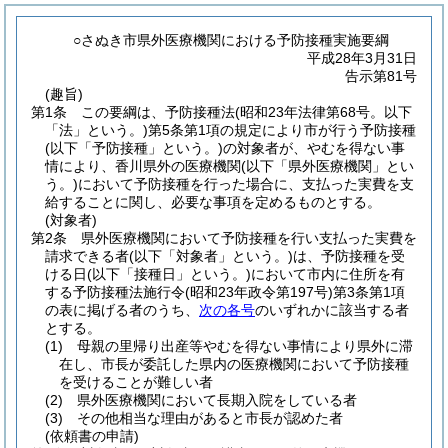
○さぬき市県外医療機関における予防接種実施要綱
平成28年3月31日
告示第81号
(趣旨)
第1条
この要綱は、予防接種法
(昭和23年法律第68号。以下
「法」という。)
第5条第1項の規定により市が行う予防接種
(以下「予防接種」という。)
の対象者が、やむを得ない事
情により、香川県外の医療機関
(以下「県外医療機関」とい
う。)
において予防接種を行った場合に、支払った実費を支
給することに関し、必要な事項を定めるものとする。
(対象者)
第2条
県外医療機関において予防接種を行い支払った実費を
請求できる者
(以下「対象者」という。)
は、予防接種を受
ける日
(以下「接種日」という。)
において市内に住所を有
する予防接種法施行令
(昭和23年政令第197号)
第3条第1項
の表に掲げる者のうち、
次の各号
のいずれかに該当する者
とする。
(1)
母親の里帰り出産等やむを得ない事情により県外に滞
在し、市長が委託した県内の医療機関において予防接種
を受けることが難しい者
(2)
県外医療機関において長期入院をしている者
(3)
その他相当な理由があると市長が認めた者
(依頼書の申請)