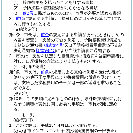
(1)
接種費用を支払ったことを証する書類
(2)
予防接種の接種記録が明らかとなる書類
(3)
前2号
に掲げるもののほか、市長が必要と認める書類
2
前項
に規定する申請は、接種日の翌日から起算して1年以
内に行うものとする。
(支給決定等)
第8条
市長は、
前条
の規定による申請があったときは、その
内容を審査し、支給の可否を決定し、予防接種費用償還払
支給決定通知書
(
様式第4号
)
又は予防接種費用償還払不支給
決定通知書
(
様式第5号
)
により当該申請者に通知する。
2
市長は、支給を決定した接種費用の償還額を当該申請者に
対し、口座振替の方法により支払うものとする。
(不正利得の返還)
第9条
市長は、
前条
の規定による支給の決定を受けた者が、
偽りその他不正な手段により接種費用の償還を受けたとき
は、支給した接種費用の全部又は一部の返還を求めること
ができる。
(その他)
第10条
この要綱に定めるもののほか、県外医療機関におけ
る予防接種の実施に関し必要な事項は、市長が別に定め
る。
附
則
(施行期日)
1
この要綱は、平成28年4月1日から施行する。
(さぬき市インフルエンザ予防接種実施要綱の一部改正)