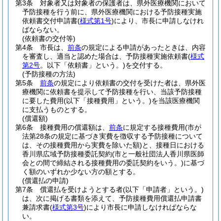
第3条
対象者又は対象者の保護者は、県外医療機関において
予防接種を行う前に、県外医療機関における予防接種実施
依頼書交付申請書
(
様式第1号
)
により、市長に申請しなけれ
ばならない。
(依頼書の交付等)
第4条
市長は、
前条
の規定による申請があったときは、内容
を審査し、適当と認めた場合は、予防接種実施依頼書
(
様式
第2号
。以下「依頼書」という。)
を交付する。
(予防接種の方法)
第5条
前条
の規定により依頼書の交付を受けた者は、県外医
療機関に依頼書を提示して予防接種を行い、当該予防接種
に要した費用
(以下「接種費用」という。)
を当該医療機関
に支払うものとする。
(償還額)
第6条
接種費用の償還額は、
前条
に規定する接種費用
(市が
法第28条の規定に基づき実費を徴収する予防接種について
は、その接種費用から実費を除いた額)
と、接種日における
香川県広域予防接種委託契約
(市と一般社団法人香川県医師
会との間で締結される接種費用の委託契約をいう。)
に基づ
く額のいずれか少ない方の額とする。
(償還払の申請)
第7条
償還払を受けようとする者
(以下「申請者」という。)
は、次に掲げる書類を添えて、予防接種費用償還払申請書
兼請求書
(
様式第3号
)
により市長に申請しなければならな
い。