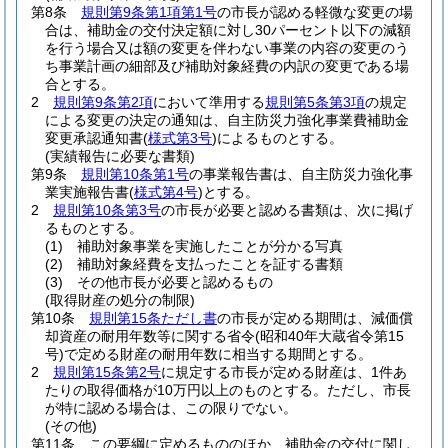
第8条
規則第9条第1項第1号
の市長が認める軽微な変更の場
合は、補助金の交付決定額に対し30パーセント以下の減額
を行う場合又は額の変更を伴わない事業の内容の変更のう
ち事業計画の細部及び補助対象経費の内訳の変更である場
合とする。
2
規則第9条第2項
において準用する
規則第5条第3項
の規定
による変更の決定の通知は、自主防災力強化事業費補助金
変更承認通知書
(
様式第3号
)
によるものとする。
(実績報告に必要な書類)
第9条
規則第10条第1号
の事業報告書は、自主防災力強化事
業実施報告書
(
様式第4号
)
とする。
2
規則第10条第3号
の市長が必要と認める書類は、次に掲げ
るものとする。
(1)
補助対象事業を実施したことが分かる写真
(2)
補助対象経費を支払ったことを証する書類
(3)
その他市長が必要と認めるもの
(取得財産の処分の制限)
第10条
規則第15条ただし書
の市長が定める期間は、減価償
却資産の耐用年数等に関する省令
(昭和40年大蔵省令第15
号)
で定める財産の耐用年数に相当する期間とする。
2
規則第15条第2号
に規定する市長が定める財産は、1件あ
たりの取得価格が10万円以上のものとする。
ただし、市長
が特に認める場合は、この限りでない。
(その他)
第11条
この要綱に定めるもののほか、補助金の交付に関し