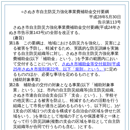
○さぬき市自主防災力強化事業費補助金交付要綱
平成28年5月30日
告示第113号
さぬき市自主防災力強化事業費補助金交付要綱(平成24年さ
ぬき市告示第143号)の全部を改正する。
(趣旨)
第1条
この要綱は、地域における防災力を強化し、災害によ
る被害を予防し、軽減するため、実践的な防災訓練を実施
する自主防災組織等に対し、さぬき市自主防災力強化事業
費補助金
(以下「補助金」という。)
を予算の範囲内におい
て交付することについて、
さぬき市補助金等交付規則
(平成
25年さぬき市規則第22号。以下「規則」という。)
に定め
るもののほか、必要な事項を定めるものとする。
(補助対象事業)
第2条
補助金の交付の対象となる事業
(以下「補助対象事
業」という。)
は、市内の自主防災組織等
(自主防災組織、
さぬき市連合自治会支会
(以下「支会」という。)
、学校そ
の他災害による被害を防止し、軽減するための活動を行う
組織として市長が適当と認めるものをいう。以下同じ。)
が
1支会の区域
(1つの支会を構成する自治会の区域を併せた区
域をいう。)
を単位として地域の子どもや保護者等と一体と
なって行う防災訓練
(複数の支会の区域を単位として自主防
災組織等が合同で行うものも含む。)
とする。