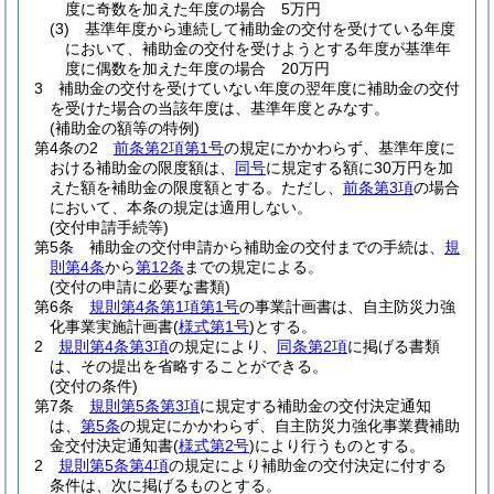
度に奇数を加えた年度の場合 5万円
(3)
基準年度から連続して補助金の交付を受けている年度
において、補助金の交付を受けようとする年度が基準年
度に偶数を加えた年度の場合 20万円
3
補助金の交付を受けていない年度の翌年度に補助金の交付
を受けた場合の当該年度は、基準年度とみなす。
(補助金の額等の特例)
第4条の2
前条第2項第1号
の規定にかかわらず、基準年度に
おける補助金の限度額は、
同号
に規定する額に30万円を加
えた額を補助金の限度額とする。
ただし、
前条第3項
の場合
において、本条の規定は適用しない。
(交付申請手続等)
第5条
補助金の交付申請から補助金の交付までの手続は、
規
則第4条
から
第12条
までの規定による。
(交付の申請に必要な書類)
第6条
規則第4条第1項第1号
の事業計画書は、自主防災力強
化事業実施計画書
(
様式第1号
)
とする。
2
規則第4条第3項
の規定により、
同条第2項
に掲げる書類
は、その提出を省略することができる。
(交付の条件)
第7条
規則第5条第3項
に規定する補助金の交付決定通知
は、
第5条
の規定にかかわらず、自主防災力強化事業費補助
金交付決定通知書
(
様式第2号
)
により行うものとする。
2
規則第5条第4項
の規定により補助金の交付決定に付する
条件は、次に掲げるものとする。