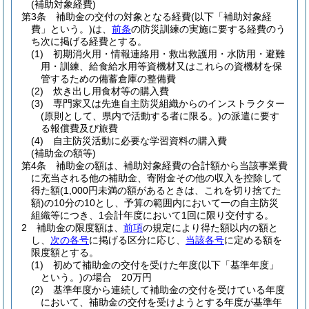
(補助対象経費)
第3条
補助金の交付の対象となる経費
(以下「補助対象経
費」という。)
は、
前条
の防災訓練の実施に要する経費のう
ち次に掲げる経費とする。
(1)
初期消火用・情報連絡用・救出救護用・水防用・避難
用・訓練、給食給水用等資機材又はこれらの資機材を保
管するための備蓄倉庫の整備費
(2)
炊き出し用食材等の購入費
(3)
専門家又は先進自主防災組織からのインストラクター
(原則として、県内で活動する者に限る。)
の派遣に要す
る報償費及び旅費
(4)
自主防災活動に必要な学習資料の購入費
(補助金の額等)
第4条
補助金の額は、補助対象経費の合計額から当該事業費
に充当される他の補助金、寄附金その他の収入を控除して
得た額
(1,000円未満の額があるときは、これを切り捨てた
額)
の10分の10とし、予算の範囲内において一の自主防災
組織等につき、1会計年度において1回に限り交付する。
2
補助金の限度額は、
前項
の規定により得た額以内の額と
し、
次の各号
に掲げる区分に応じ、
当該各号
に定める額を
限度額とする。
(1)
初めて補助金の交付を受けた年度
(以下「基準年度」
という。)
の場合 20万円
(2)
基準年度から連続して補助金の交付を受けている年度
において、補助金の交付を受けようとする年度が基準年