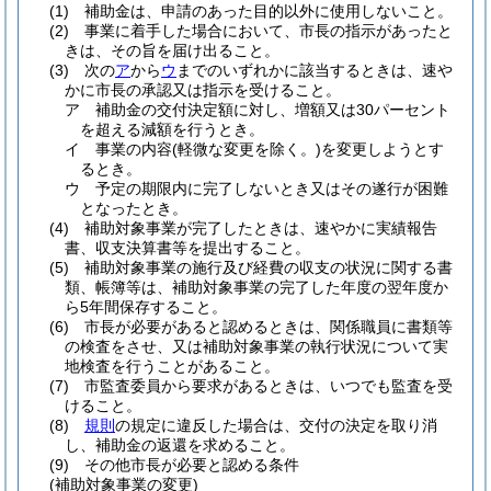
(1)
補助金は、申請のあった目的以外に使用しないこと。
(2)
事業に着手した場合において、市長の指示があったと
きは、その旨を届け出ること。
(3)
次の
ア
から
ウ
までのいずれかに該当するときは、速や
かに市長の承認又は指示を受けること。
ア
補助金の交付決定額に対し、増額又は30パーセント
を超える減額を行うとき。
イ
事業の内容
(軽微な変更を除く。)
を変更しようとす
るとき。
ウ
予定の期限内に完了しないとき又はその遂行が困難
となったとき。
(4)
補助対象事業が完了したときは、速やかに実績報告
書、収支決算書等を提出すること。
(5)
補助対象事業の施行及び経費の収支の状況に関する書
類、帳簿等は、補助対象事業の完了した年度の翌年度か
ら5年間保存すること。
(6)
市長が必要があると認めるときは、関係職員に書類等
の検査をさせ、又は補助対象事業の執行状況について実
地検査を行うことがあること。
(7)
市監査委員から要求があるときは、いつでも監査を受
けること。
(8)
規則
の規定に違反した場合は、交付の決定を取り消
し、補助金の返還を求めること。
(9)
その他市長が必要と認める条件
(補助対象事業の変更)