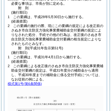
必要な事項は、市長が別に定める。
附
則
(施行期日)
1
この要綱は、平成28年5月30日から施行する。
(経過措置)
2
この要綱の施行の際、現にこの要綱の規定による改正前の
さぬき市自主防災力強化事業費補助金交付要綱の規定によ
りなされた処分、手続その他の行為は、改正後のさぬき市
自主防災力強化事業費補助金交付要綱の相当規定によりな
されたものとみなす。
附
則
(平成31年
告示第51号)
(施行期日)
1
この要綱は、平成31年4月1日から施行する。
(経過措置)
2
この要綱による改正後のさぬき市自主防災力強化事業費補
助金交付要綱の規定は、平成31年度分の補助金から適用
し、平成30年度までの補助金に係る交付手続については、
なお従前の例による。
様式第1号
(第6条関係)