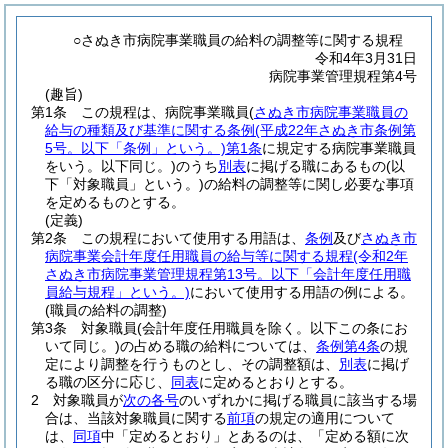
○さぬき市病院事業職員の給料の調整等に関する規程
令和4年3月31日
病院事業管理規程第4号
(趣旨)
第1条
この規程は、病院事業職員
(
さぬき市病院事業職員の
給与の種類及び基準に関する条例
(平成22年さぬき市条例第
5号。以下「条例」という。)
第1条
に規定する病院事業職員
をいう。以下同じ。)
のうち
別表
に掲げる職にあるもの
(以
下「対象職員」という。)
の給料の調整等に関し必要な事項
を定めるものとする。
(定義)
第2条
この規程において使用する用語は、
条例
及び
さぬき市
病院事業会計年度任用職員の給与等に関する規程
(令和2年
さぬき市病院事業管理規程第13号。以下「会計年度任用職
員給与規程」という。)
において使用する用語の例による。
(職員の給料の調整)
第3条
対象職員
(会計年度任用職員を除く。以下この条にお
いて同じ。)
の占める職の給料については、
条例第4条
の規
定により調整を行うものとし、その調整額は、
別表
に掲げ
る職の区分に応じ、
同表
に定めるとおりとする。
2
対象職員が
次の各号
のいずれかに掲げる職員に該当する場
合は、当該対象職員に関する
前項
の規定の適用について
は、
同項
中「定めるとおり」とあるのは、「定める額に次