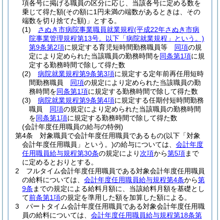
項各号に掲げる職員の区分に応じ、当該各号に定める数を
乗じて得た額
(その額に1円未満の端数があるときは、その
端数を切り捨てた額)
」とする。
(1)
さぬき市病院事業職員就業規程
(平成22年さぬき市病
院事業管理規程第13号。以下「病院就業規程」という。)
第9条第2項
に規定する育児短時間勤務職員等
同項
の規
定により定められた当該職員の勤務時間を
同条第1項
に規
定する勤務時間で除して得た数
(2)
病院就業規程第9条第3項
に規定する定年前再任用短時
間勤務職員
同項
の規定により定められた当該職員の勤
務時間を
同条第1項
に規定する勤務時間で除して得た数
(3)
病院就業規程第9条第4項
に規定する任期付短時間勤務
職員
同項
の規定により定められた当該職員の勤務時間
を
同条第1項
に規定する勤務時間で除して得た数
(会計年度任用職員の給与の特例)
第4条
対象職員で会計年度任用職員であるもの
(以下「対象
会計年度任用職員」という。)
の給与については、
会計年度
任用職員給与規程第30条
の規定により
次項
から
第5項
まで
に定めるとおりとする。
2
フルタイム会計年度任用職員である対象会計年度任用職員
の給料については、
会計年度任用職員給与規程第4条
から
第
9条
までの規定による給料月額に、当該給料月額を基礎とし
て
前条第1項
の規定を準用した額を加算した額による。
3
パートタイム会計年度任用職員である対象会計年度任用職
員の給料については、
会計年度任用職員給与規程第18条第