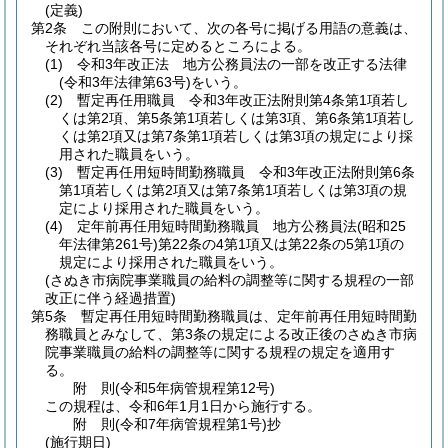
(定義)
第2条
この附則において、次の各号に掲げる用語の意義は、
それぞれ当該各号に定めるところによる。
(1)
令和3年改正法 地方公務員法の一部を改正する法律
(令和3年法律第63号)
をいう。
(2)
暫定再任用職員 令和3年改正法附則第4条第1項若し
くは第2項、第5条第1項若しくは第3項、第6条第1項若し
くは第2項又は第7条第1項若しくは第3項の規定により採
用された職員をいう。
(3)
暫定再任用短時間勤務職員 令和3年改正法附則第6条
第1項若しくは第2項又は第7条第1項若しくは第3項の規
定により採用された職員をいう。
(4)
定年前再任用短時間勤務職員 地方公務員法
(昭和25
年法律第261号)
第22条の4第1項又は第22条の5第1項の
規定により採用された職員をいう。
(さぬき市病院事業職員の給料の調整等に関する規程の一部
改正に伴う経過措置)
第5条
暫定再任用短時間勤務職員は、定年前再任用短時間勤
務職員とみなして、第3条の規定による改正後のさぬき市病
院事業職員の給料の調整等に関する規程の規定を適用す
る。
附
則
(令和5年
病管規程第12号)
この規程は、令和6年1月1日から施行する。
附
則
(令和7年
病管規程第1号)
抄
(施行期日)