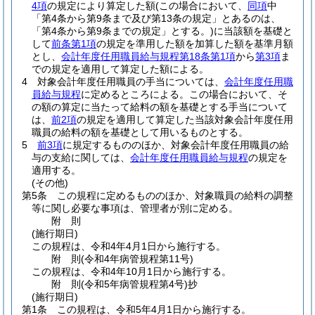
4項
の規定により算定した額
(この場合において、
同項
中
「第4条から第9条まで及び第13条の規定」とあるのは、
「第4条から第9条までの規定」とする。)
に当該額を基礎と
して
前条第1項
の規定を準用した額を加算した額を基準月額
とし、
会計年度任用職員給与規程第18条第1項
から
第3項
ま
での規定を適用して算定した額による。
4
対象会計年度任用職員の手当については、
会計年度任用職
員給与規程
に定めるところによる。
この場合において、そ
の額の算定に当たって給料の額を基礎とする手当について
は、
前2項
の規定を適用して算定した当該対象会計年度任用
職員の給料の額を基礎として用いるものとする。
5
前3項
に規定するもののほか、対象会計年度任用職員の給
与の支給に関しては、
会計年度任用職員給与規程
の規定を
適用する。
(その他)
第5条
この規程に定めるもののほか、対象職員の給料の調整
等に関し必要な事項は、管理者が別に定める。
附
則
(施行期日)
この規程は、令和4年4月1日から施行する。
附
則
(令和4年
病管規程第11号)
この規程は、令和4年10月1日から施行する。
附
則
(令和5年
病管規程第4号)
抄
(施行期日)
第1条
この規程は、令和5年4月1日から施行する。