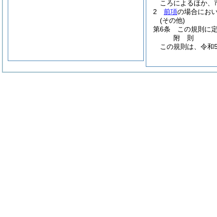
ころによるほか、
2
前項
の場合にお
(その他)
第6条
この規則に
附
則
この規則は、令和