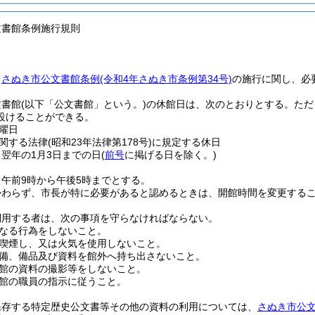
文書館条例施行規則
、
さぬき市公文書館条例
(令和4年さぬき市条例第34号)
の施行に関し、必
文書館
(以下「公文書館」という。)
の休館日は、次のとおりとする。
ただ
設けることができる。
曜日
関する法律
(昭和23年法律第178号)
に規定する休日
ら翌年の1月3日までの日
(
前号
に掲げる日を除く。)
午前9時から午後5時までとする。
かわらず、市長が特に必要があると認めるときは、開館時間を変更する
利用する者は、次の事項を守らなければならない。
なる行為をしないこと。
喫煙し、又は火気を使用しないこと。
備、備品及び資料を館外へ持ち出さないこと。
館の資料の撮影等をしないこと。
館の職員の指示に従うこと。
保存する特定歴史公文書等その他の資料の利用については、
さぬき市公