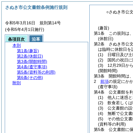
さぬき市公文書館条例施行規則
○さぬき市公
令和5年3月16日 規則第14号
(趣旨)
(令和5年4月1日施行)
第1条
この規則は
(休館日)
条項目次
沿革
第2条
さぬき市公
本則
は臨時に休館日を
第1条
(趣旨)
(1)
日曜日及び土
第2条
(休館日)
(2)
国民の祝日に
第3条
(開館時間)
(3)
12月29日か
第4条
(遵守事項)
(開館時間)
第5条
(資料等の利用)
第3条
開館時間は、
第6条
(その他)
2
前項
の規定にか
附則
(遵守事項)
第4条
公文書館を
(1)
他人に迷惑と
(2)
飲食若しくは
(3)
公文書館の設
(4)
無断で公文書
(5)
その他公文書
(資料等の利用)
第5条
公文書館に