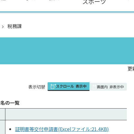
スポーツ
税務課
更
スクロール
表示中
表
表示切替
画面内
非表示中
組
み
式名の一覧
の
ダ
証明書等交付申請書(Excelファイル:21.4KB)