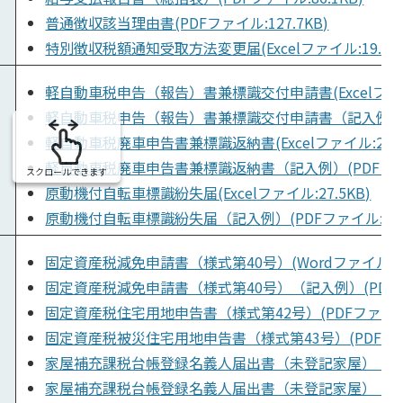
普通徴収該当理由書(PDFファイル:127.7KB)
特別徴収税額通知受取方法変更届(Excelファイル:19.8KB
軽自動車税申告（報告）書兼標識交付申請書(Excelファイル
軽自動車税申告（報告）書兼標識交付申請書（記入例）(PDF
軽自動車税廃車申告書兼標識返納書(Excelファイル:26.9
軽自動車税廃車申告書兼標識返納書（記入例）(PDFファイル
スクロールできます
原動機付自転車標識紛失届(Excelファイル:27.5KB)
原動機付自転車標識紛失届（記入例）(PDFファイル:107.
固定資産税減免申請書（様式第40号）(Wordファイル:15.
固定資産税減免申請書（様式第40号）（記入例）(PDFファイ
固定資産税住宅用地申告書（様式第42号）(PDFファイル:8
固定資産税被災住宅用地申告書（様式第43号）(PDFファイル
家屋補充課税台帳登録名義人届出書（未登記家屋）（様式第50
家屋補充課税台帳登録名義人届出書（未登記家屋）（様式第5