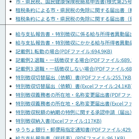
市・県民税、国民健康保険税簡易申告書(様式第25号)(Wor
租税条約による市・県民税の免除に関する届出書（教授等の届
租税条約による市・県民税の免除に関する届出書（留学生、事
給与支払報告書・特別徴収に係る給与所得者異動届出書(PDF
給与支払報告書・特別徴収にかかる給与所得者異動届出書(Ex
記載例1.転勤の場合(PDFファイル:694.9KB)
記載例2.退職・一括徴収する場合(PDFファイル:689.2KB
記載例3.退職・一括徴収しない場合(PDFファイル:688.6
特別徴収切替届出（依頼）書(PDFファイル:255.7KB)
特別徴収切替届出（依頼）書(Excelファイル:24.1KB)
特別徴収義務者の所在地・名称変更届出書(PDFファイル:42
特別徴収義務者の所在地・名称変更届出書(Excelファイル:1
特別徴収税額の納期の特例に関する承認申請（届出）書（様式第
特別徴収納入書(Excelファイル:117KB)
ゆうちょ銀行・郵便局指定通知書(PDFファイル:429.4K
給与支払報告書（総括表）(PDFファイル:86.1KB)