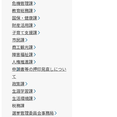
危機管理課
教育総務課
国保・健康課
財産活用課
.5KB)
子育て支援課
ァイル:15.4KB)
市民課
商工観光課
障害福祉課
人権推進課
申請書等の押印見直しについ
)
て
政策課
KB)
生涯学習課
生活環境課
税務課
選挙管理委員会事務局