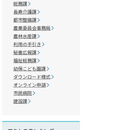
dファイル:30.9KB)
総務課
出）(PDFファイル:103.3KB)
長寿介護課
業修習生等の届出）(PDFファイル:112.7KB)
都市整備課
農業委員会事務局
ファイル:739.6KB)
農林水産課
celファイル:86.9KB)
利用の手引き
秘書広報課
)
福祉総務課
KB)
幼保こども園課
ダウンロード様式
オンライン申請
5.6KB)
市民病院
9.6KB)
建設課
26号）(Excelファイル:17.2KB)
B)