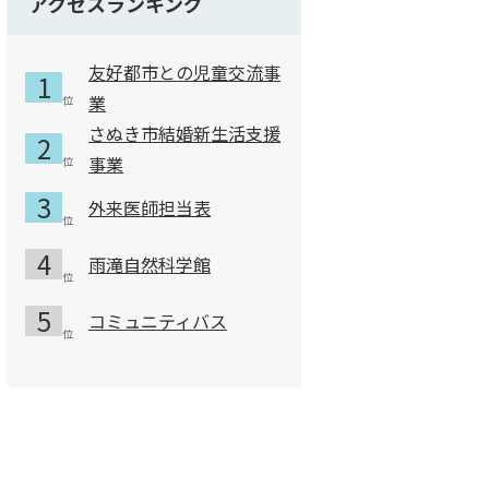
アクセスランキング
)
友好都市との児童交流事
業
:64KB)
さぬき市結婚新生活支援
ファイル:170.1KB)
事業
KB)
:168.9KB)
外来医師担当表
7KB)
雨滝自然科学館
2KB)
コミュニティバス
ル:142.9KB)
7.2KB)
:106.7KB)
号）(Wordファイル:21.1KB)
0号）（記入例）(PDFファイル:144.1KB)