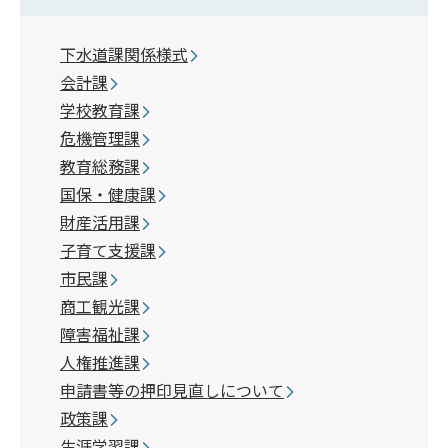
下水道課関係様式
会計課
学校教育課
危機管理課
教育総務課
国保・健康課
財産活用課
子育て支援課
市民課
商工観光課
障害福祉課
人権推進課
申請書等の押印見直しについて
政策課
生涯学習課