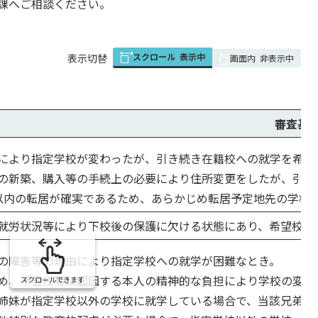
課へご相談ください。
スクロール
表示中
表
表示切替
画面内
非表示中
組
み
の
審査基
により指定学校が変わったが、引き続き在籍校への就学を希望
の新築、購入等の手続上の必要により住所変更をしたが、引き
以内の転居が確実であるため、あらかじめ転居予定地先の学校
就労状況等により下校後の保護に欠ける状態にあり、希望校の
の障害等の理由により指定学校への就学が困難なとき。
め、不登校等に起因する本人の精神的な負担により学校の変更
スクロールできます
姉妹が指定学校以外の学校に就学している場合で、当該兄弟姉