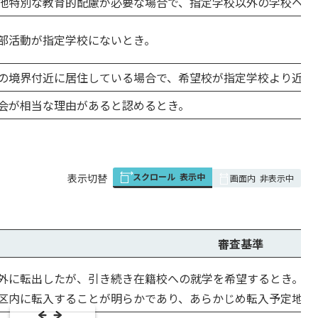
他特別な教育的配慮が必要な場合で、指定学校以外の学校ヘの
部活動が指定学校にないとき。
の境界付近に居住している場合で、希望校が指定学校より近く
会が相当な理由があると認めるとき。
スクロール
表示中
表
表示切替
画面内
非表示中
組
み
の
審査基準
外に転出したが、引き続き在籍校への就学を希望するとき。
区内に転入することが明らかであり、あらかじめ転入予定地先