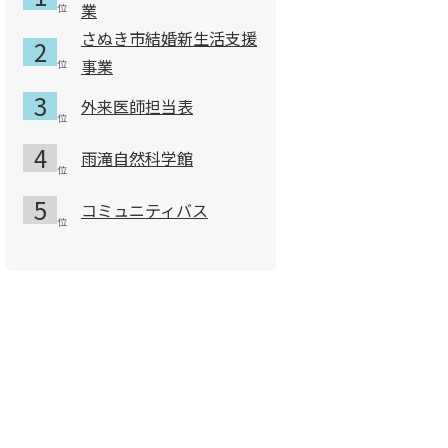
就学を希望するとき。
業
さぬき市結婚新生活支援
事業
外来医師担当表
、通学の安全上支障がないとき。
雨滝自然科学館
コミュニティバス
許可期間（最
学年末まで
の学校への就学を希望するとき。