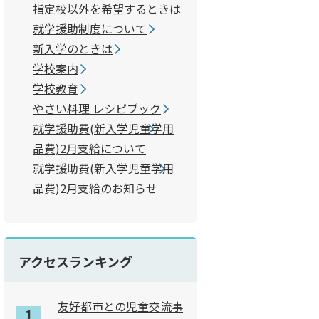
指定校以外を希望するときは
就学援助制度について
新入学のときは
学校案内
学校教育
やさい料理 レシピブック
準
就学援助費(新入学児童学用
品費)2月支給について
する場合で、通学に支障がないとき。
就学援助費(新入学児童学用
続き在籍校への就学を希望する場合で、通学に支障がないとき
品費)2月支給のお知らせ
へ転入学しようとするとき。
近くに保護先が確保されているとき。(小学校に限る。）
アクセスランキング
が必要なとき。
妹と同じ学校への就学を希望するとき。
友好都市との児童交流事