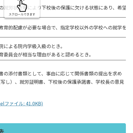
の就労状況等により下校後の保護に欠ける状態にあり、希望校
スクロールできます
教育的配慮が必要な場合で、指定学校以外の学校への就学を希
院による院内学級入級のとき。
育委員会が相当な理由があると認めるとき。
書の添付書類として、事由に応じて関係書類の提出を求め
（写し）、就労証明書、下校後の保護承諾書、学校長の意見
ファイル: 41.0KB)
先