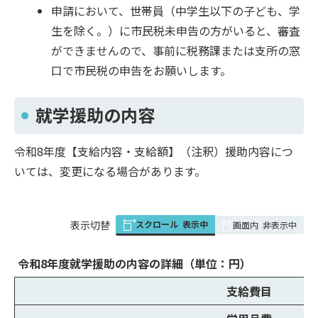
申請において、世帯員（中学生以下の子ども、学
生を除く。）に市民税未申告の方がいると、審査
ができませんので、事前に税務課または支所の窓
口で市民税の申告をお願いします。
就学援助の内容
令和8年度【支給内容・支給額】（注釈）援助内容につ
いては、変更になる場合があります。
スクロール
表示中
表
表示切替
画面内
非表示中
組
み
令和8年度就学援助の内容の詳細（単位：円）
の
支給費目