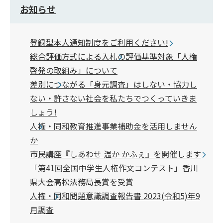
お知らせ
登録型本人通知制度をご利用ください!
総合評価方式による入札の評価基準対象「人権
啓発の取組み」について
差別につながる「身元調査」はしない・協力し
ない・許さない社会を私たちでつくっていきま
しょう!
人権・同和教育推進事業補助金を活用しません
か
市民講座『しあわせ 温か かふぇ』を開催します
「第41回全国中学生人権作文コンテスト」香川
県大会高松法務局長賞を受賞
人権・同和問題意識調査報告書 2023(令和5)年9
月調査