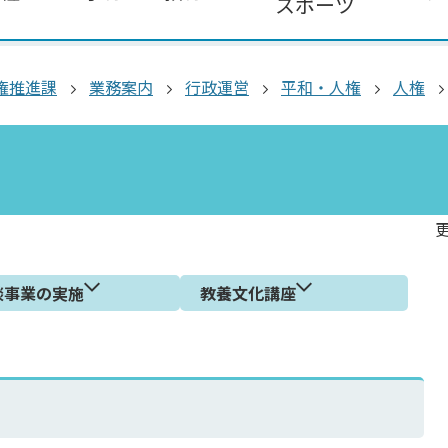
スポーツ
権推進課
業務案内
行政運営
平和・人権
人権
更
談事業の実施
教養文化講座