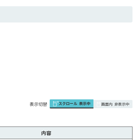
スクロール
表示中
表
表示切替
画面内
非表示中
組
み
の
内容