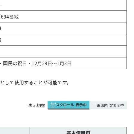
ー
694番地
4
5
国民の祝日・12月29日～1月3日
として使用することが可能です。
スクロール
表示中
表
表示切替
画面内
非表示中
組
み
の
基本使用料