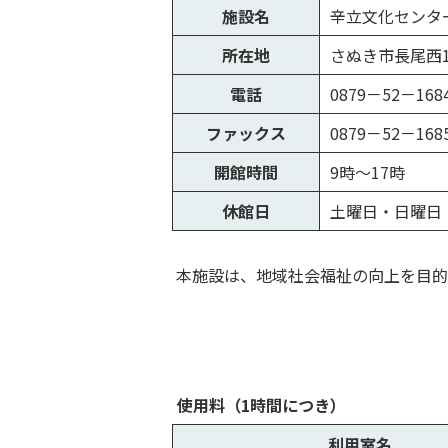
施設名
辛立文化センタ
所在地
さぬき市長尾西1
電話
0879－52－168
ファックス
0879－52－168
開館時間
9時～17時
休館日
土曜日・日曜日・
本施設は、地域社会福祉の向上を目的
使用料（1時間につき）
利用室名