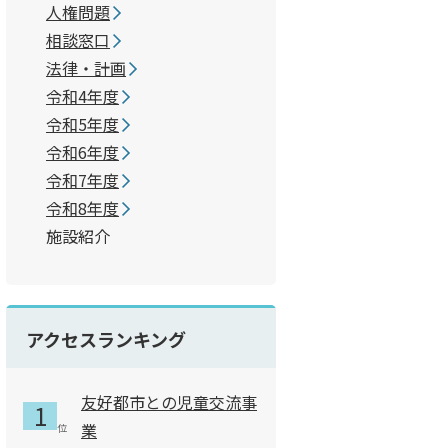
人権問題
相談窓口
法律・計画
令和4年度
令和5年度
令和6年度
令和7年度
令和8年度
施設紹介
アクセスランキング
友好都市との児童交流事
業