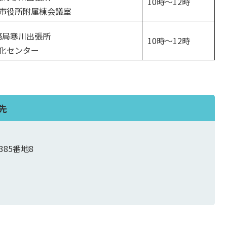
10時～12時
き市役所附属棟会議室
務局寒川出張所
10時～12時
文化センター
先
385番地8