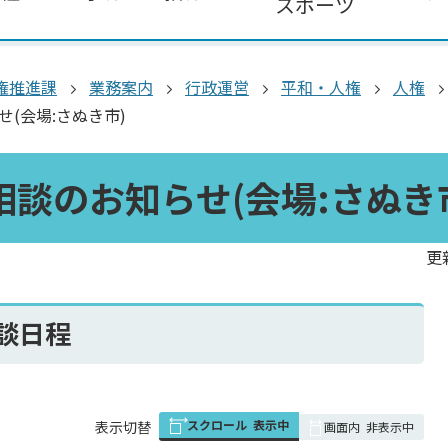
スポーツ
権推進課
業務案内
行政運営
平和・人権
人権
(会場:さぬき市)
相談のお知らせ(会場:さぬき
更
談日程
スクロール
表示中
表
表示切替
画面内
非表示中