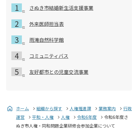
さぬき市結婚新生活支援事業
外来医師担当表
雨滝自然科学館
コミュニティバス
友好都市との児童交流事業
ホーム
組織から探す
人権推進課
業務案内
行政
運営
平和・人権
人権
令和6年度
令和6年度さ
ぬき市人権・同和問題企業研修会参加企業について