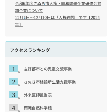
令和6年度さぬき市人権・同和問題企業研修会参
加企業について
12月4日～12月10日は「人権週間」です【2024
年】
アクセスランキング
友好都市との児童交流事業
さぬき市結婚新生活支援事業
外来医師担当表
雨滝自然科学館