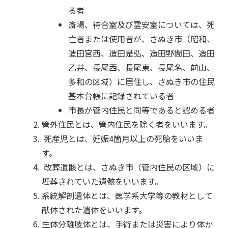
る者
斎場、待合室及び霊安室については、死
亡者または使用者が、さぬき市（昭和、
造田宮西、造田是弘、造田野間田、造田
乙井、長尾西、長尾東、長尾名、前山、
多和の区域）に居住し、さぬき市の住民
基本台帳に記録されている者
市長が管内住民と同等であると認める者
管外住民とは、管内住民を除く者をいいます。
死産児とは、妊娠4箇月以上の死胎をいいま
す。
改葬遺骸とは、さぬき市（管内住民の区域）に
埋葬されていた遺骸をいいます。
系統解剖遺体とは、医学系大学等の教材として
献体された遺体をいいます。
生体分離肢体とは、手術または災害により体か