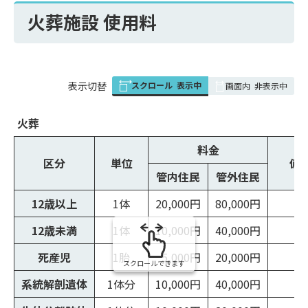
火葬施設 使用料
スクロール
表示中
表
表示切替
画面内
非表示中
組
み
火葬
の
料金
区分
単位
備
管内住民
管外住民
12歳以上
1体
20,000円
80,000円
12歳未満
1体
10,000円
40,000円
死産児
1胎
5,000円
20,000円
スクロールできます
系統解剖遺体
1体分
10,000円
40,000円