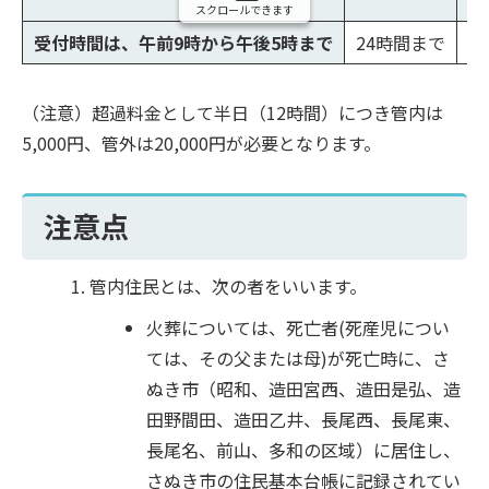
スクロールできます
受付時間は、午前9時から午後5時まで
24時間まで
10
（注意）超過料金として半日（12時間）につき管内は
5,000円、管外は20,000円が必要となります。
注意点
管内住民とは、次の者をいいます。
火葬については、死亡者(死産児につい
ては、その父または母)が死亡時に、さ
ぬき市（昭和、造田宮西、造田是弘、造
田野間田、造田乙井、長尾西、長尾東、
長尾名、前山、多和の区域）に居住し、
さぬき市の住民基本台帳に記録されてい