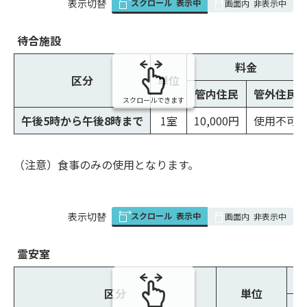
スクロール
表示中
表
表示切替
画面内
非表示中
組
み
待合施設
の
料金
区分
単位
管内住民
管外住民
スクロールできます
午後5時から午後8時まで
1室
10,000円
使用不可
（注意）食事のみの使用となります。
スクロール
表示中
表
表示切替
画面内
非表示中
組
み
霊安室
の
区分
単位
管