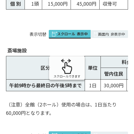
個 別
1頭
15,000円
45,000円
収骨可
スクロール
表示中
表
表示切替
画面内
非表示中
組
み
斎場施設
の
料金
区分
単位
管内住民
スクロールできます
午前9時から最終日の午後5時まで
1日
30,000円
（注意）全館（2ホール）使用の場合は、1日当たり
60,000円となります。