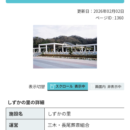
更新日：2026年02月02日
ページID :
1360
スクロール
表示中
表
表示切替
画面内
非表示中
組
み
しずかの里の詳細
の
施設名
しずかの里
運営
三木・長尾葬斎組合