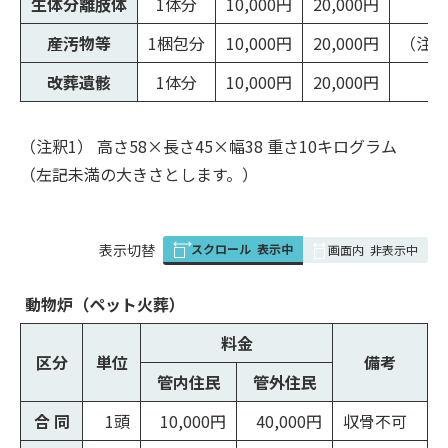
生体分離肢体
1体分
10,000円
20,000円
産汚物等
1梱包分
10,000円
20,000円
（注釈
改葬遺骸
1体分
10,000円
20,000円
（注釈1） 高さ58×長さ45×幅38 重さ10キログラム
（左記未満の大きさとします。）
スクロール
表示中
表
表示切替
画面内
非表示中
組
み
動物炉（ペット火葬）
の
料金
区分
単位
備考
管内住民
管外住民
合 同
1頭
10,000円
40,000円
収骨不可