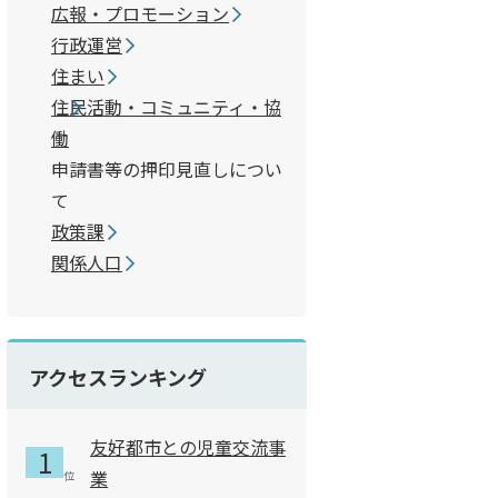
広報・プロモーション
行政運営
住まい
住民活動・コミュニティ・協
働
申請書等の押印見直しについ
て
政策課
関係人口
アクセスランキング
友好都市との児童交流事
業