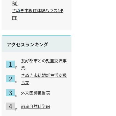
和)
さぬき市移住体験ハウス(津
田)
アクセスランキング
友好都市との児童交流事
業
さぬき市結婚新生活支援
事業
外来医師担当表
雨滝自然科学館