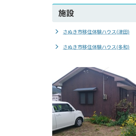
施設
さぬき市移住体験ハウス(津田)
さぬき市移住体験ハウス(多和)