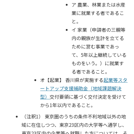
ア 農業、林業または水産
業に就業する者であるこ
と。
イ 家業（申請者の三親等
内の親族が生計を立てる
ために営む事業であっ
て、5年以上継続している
ものをいう。）に就業す
る者であること。
オ【起業】 香川県が実施する
起業等スタ
ートアップ支援補助金（地域課題解決
型）
交付要領に基づく交付決定を受けて
から1年以内であること。
（注釈1） 東京圏のうちの条件不利地域以外の地
域に在住しつつ、東京23区内の大学等へ通学し、
東京23区内の企業等へ就職した方については、そ