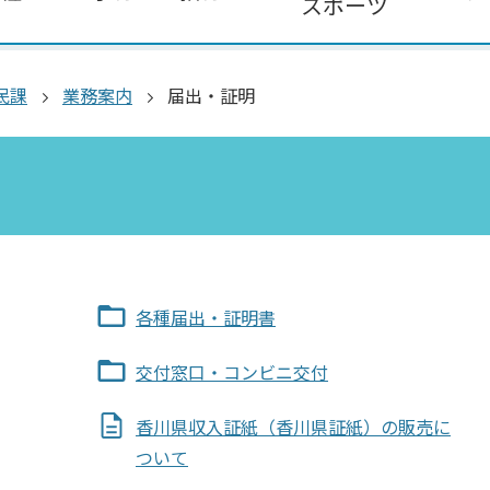
スポーツ
民課
業務案内
届出・証明
各種届出・証明書
交付窓口・コンビニ交付
香川県収入証紙（香川県証紙）の販売に
ついて