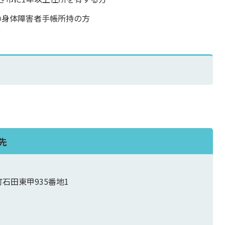
での身体障害者手帳所持の方
方
先
町石田東甲935番地1