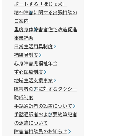
ポートする「ほじょ犬」
精神障害に関する出張相談の
ご案内
重度身体障害者住宅改造促進
事業補助
日常生活用具制度
補装具制度
心身障害児福祉年金
重心医療制度
地域生活支援事業
障害者の方に対するタクシー
助成制度
手話通訳者の設置について
手話通訳者および要約筆記者
の派遣について
障害者相談員のお知らせ