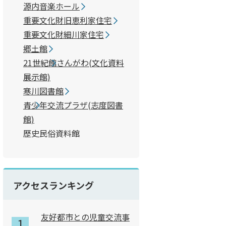
源内音楽ホール
重要文化財旧恵利家住宅
重要文化財細川家住宅
郷土館
21世紀館さんがわ(文化資料
展示館)
寒川図書館
青少年交流プラザ(志度図書
館)
歴史民俗資料館
アクセスランキング
系統的に展示しています。
友好都市との児童交流事