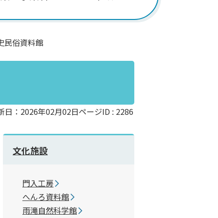
史民俗資料館
新日：2026年02月02日
ページID :
2286
文化施設
門入工房
へんろ資料館
雨滝自然科学館