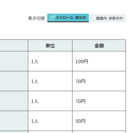
スクロール
表示中
表
表示切替
画面内
非表示中
組
み
の
単位
金額
1人
100円
1人
70円
1人
70円
1人
50円