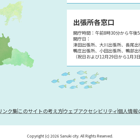
出張所各窓口
開庁時間：午前8時30分から午後
開庁日：
津田出張所、大川出張所、長尾出
鴨庄出張所、小田出張所、鴨部出
（祝日および12月29日から1月3
リンク集
このサイトの考え方
ウェブアクセシビリティ
個人情報
Copyright (c) 2026 Sanuki city. All Rights Reserved.