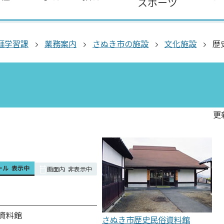
スポーツ
涯学習課
業務案内
さぬき市の施設
文化施設
歴
更
ール
表示中
画面内
非表示中
資料館
さぬき市歴史民俗資料館