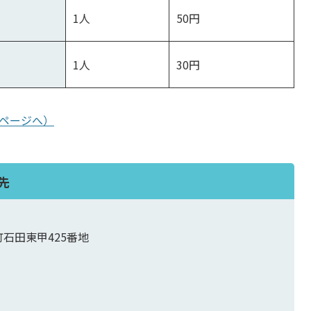
1人
50円
1人
30円
pページへ）
先
町石田東甲425番地