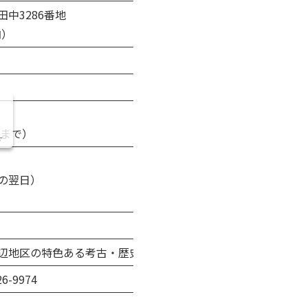
中3286番地
内）
分まで）
す
の翌日）
日
辺地区の特色ある考古・歴史・民俗・教育資料をわかりやすく
6-9974