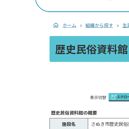
ホーム
組織から探す
生
歴史民俗資料館
スクロ
表
表示切替
組
み
歴史民俗資料館の概要
の
施設名
さぬき市歴史民俗