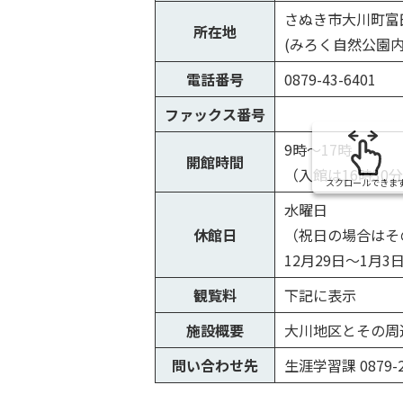
さぬき市大川町富田
所在地
(みろく自然公園
電話番号
0879-43-6401
ファックス番号
9時～17時
開館時間
（入館は16時30
スクロールできま
水曜日
休館日
（祝日の場合はそ
12月29日～1月3
観覧料
下記に表示
施設概要
大川地区とその周
問い合わせ先
生涯学習課 0879-2