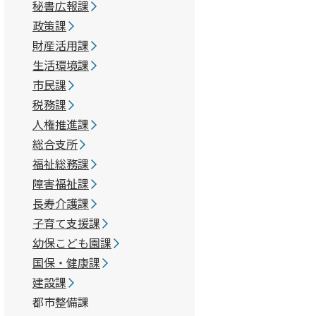
秘書広報課
政策課
財産活用課
生活環境課
市民課
税務課
人権推進課
総合支所
福祉総務課
障害福祉課
長寿介護課
子育て支援課
幼保こども園課
国保・健康課
建設課
都市整備課