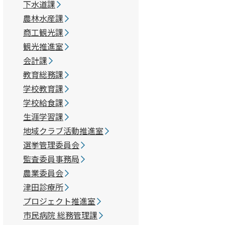
下水道課
農林水産課
商工観光課
観光推進室
会計課
教育総務課
学校教育課
学校給食課
生涯学習課
地域クラブ活動推進室
選挙管理委員会
監査委員事務局
農業委員会
津田診療所
プロジェクト推進室
市民病院 総務管理課