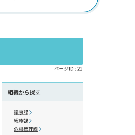
ページID :
21
組織から探す
議事課
総務課
危機管理課