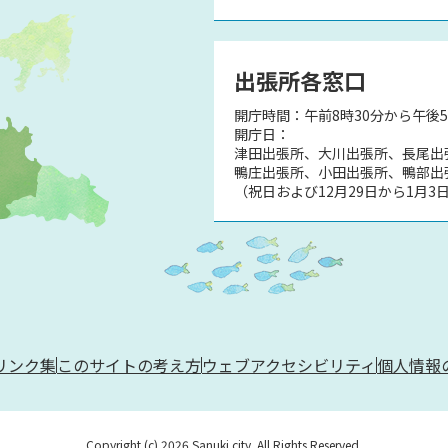
出張所各窓口
開庁時間：午前8時30分から午後
開庁日：
津田出張所、大川出張所、長尾出
鴨庄出張所、小田出張所、鴨部出
（祝日および12月29日から1月3
リンク集
このサイトの考え方
ウェブアクセシビリティ
個人情報
Copyright (c) 2026 Sanuki city. All Rights Reserved.