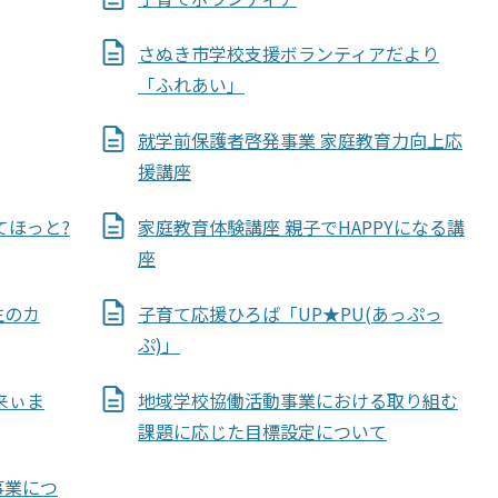
さぬき市学校支援ボランティアだより
「ふれあい」
就学前保護者啓発事業 家庭教育力向上応
援講座
てほっと?
家庭教育体験講座 親子でHAPPYになる講
座
生のカ
子育て応援ひろば「UP★PU(あっぷっ
ぷ)」
来ぃま
地域学校協働活動事業における取り組む
課題に応じた目標設定について
事業につ