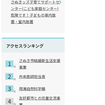
さぬきッズ子育てサポートセ
ンター(こども家庭センター)
危険です！子どもの車内放
置・室内放置
アクセスランキング
さぬき市結婚新生活支援
事業
外来医師担当表
雨滝自然科学館
友好都市との児童交流事
業