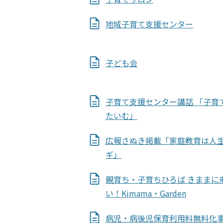
地域子育て支援センター
子ども会
子育て支援センター講話 「子育
たいむ」
広報さぬき掲載「家庭教育は人
ギ」
親育ち・子育ちひろば きままに
い！Kimama・Garden
病児・病後児保育利用料無料化