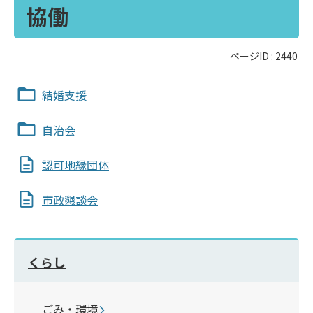
協働
ページID :
2440
結婚支援
自治会
認可地縁団体
市政懇談会
くらし
ごみ・環境