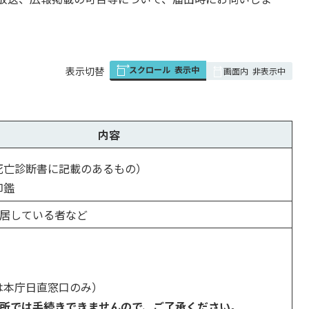
スクロール
表示中
表
表示切替
画面内
非表示中
組
み
の
内容
死亡診断書に記載のあるもの）
印鑑
居している者など
は本庁日直窓口のみ）
所では手続きできませんので、ご了承ください。