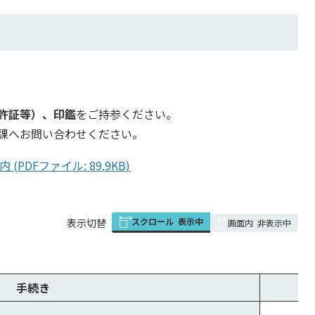
許証等）、印鑑
をご持参ください。
課へお問い合わせください。
DFファイル: 89.9KB)
スクロール
表示中
表
表示切替
画面内
非表示中
組
み
の
手続き