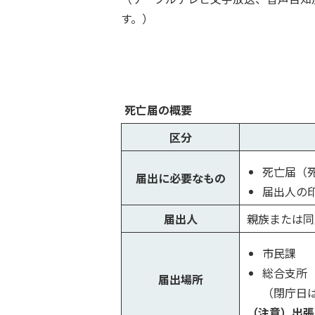
す。）
死亡届の概要
区分
死亡届（
届出に必要なもの
届出人の
届出人
親族または同
市民課
総合支所
届出場所
（閉庁日
（注意）出張