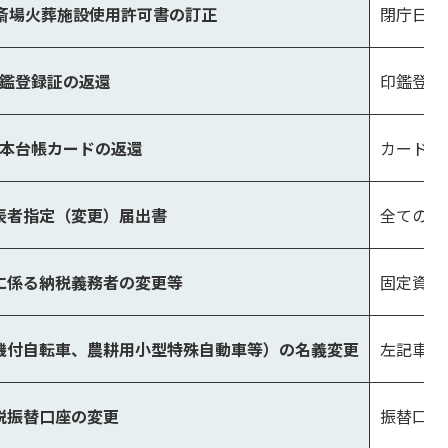
 斎場火葬施設使用許可書の訂正
閉庁日に
鑑登録証の返還
印鑑登録
本台帳カードの返還
カード保
表者指定（変更）届出書
全ての方
に係る納税義務者の変更等
固定資産
機付自転車、農耕用小型特殊自動車等）の名義変更
左記車両
税振替口座の変更
振替口座