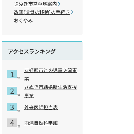
さぬき市営墓地案内
改葬(遺骨の移動)の手続き
おくやみ
アクセスランキング
友好都市との児童交流事
業
さぬき市結婚新生活支援
事業
外来医師担当表
雨滝自然科学館