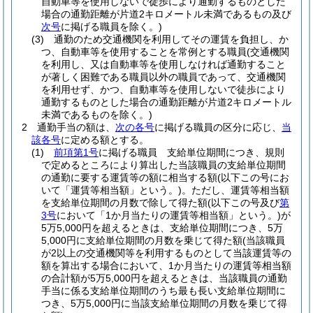
自動車等を使用しないで徒歩により通勤するものとした
場合の通勤距離が片道2キロメートル未満であるもの及び
次号
に掲げる職員を除く。)
(3)
通勤のため交通機関を利用してその運賃を負担し、か
つ、自動車等を使用することを常例とする職員
(交通機関
を利用し、又は自動車等を使用しなければ通勤すること
が著しく困難である職員以外の職員であって、交通機関
を利用せず、かつ、自動車等を使用しないで徒歩により
通勤するものとした場合の通勤距離が片道2キロメートル
未満であるものを除く。)
2
通勤手当の額は、
次の各号
に掲げる職員の区分に応じ、
当
該各号
に定める額とする。
(1)
前項第1号
に掲げる職員 支給単位期間につき、規則
で定めるところにより算出した当該職員の支給単位期間
の通勤に要する運賃等の額に相当する額
(以下この号にお
いて「運賃等相当額」という。)
。
ただし、運賃等相当額
を支給単位期間の月数で除して得た額
(以下この号及び
第
3号
において「1か月当たりの運賃等相当額」という。)
が
5万5,000円を超えるときは、支給単位期間につき、5万
5,000円に支給単位期間の月数を乗じて得た額
(当該職員
が2以上の交通機関等を利用するものとして当該運賃等の
額を算出する場合において、1か月当たりの運賃等相当額
の合計額が5万5,000円を超えるときは、当該職員の通勤
手当に係る支給単位期間のうち最も長い支給単位期間に
つき、5万5,000円に当該支給単位期間の月数を乗じて得