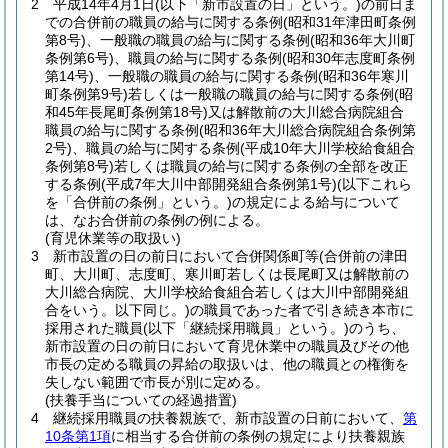
2
平成14年4月1日
(以下「新市設置の日」という。)
の前日ま
での合併前の職員の給与に関する条例
(昭和31年津田町条例
第8号)
、一般職の職員の給与に関する条例
(昭和36年大川町
条例第6号)
、職員の給与に関する条例
(昭和30年志度町条例
第14号)
、一般職の職員の給与に関する条例
(昭和36年寒川
町条例第9号)
若しくは一般職の職員の給与に関する条例
(昭
和45年長尾町条例第18号)
又は解散前の大川総合病院組合
職員の給与に関する条例
(昭和36年大川総合病院組合条例第
2号)
、職員の給与に関する条例
(平成10年大川学校給食組合
条例第8号)
若しくは職員の給与に関する条例の全部を改正
する条例
(平成7年大川中部開発組合条例第1号)
(以下これら
を「合併前の条例」という。)
の規定による給与について
は、なお合併前の条例の例による。
(育児休業等の取扱い)
3
新市設置の日の前日において合併関係町等
(合併前の津田
町、大川町、志度町、寒川町若しくは長尾町又は解散前の
大川総合病院、大川学校給食組合若しくは大川中部開発組
合をいう。以下同じ。)
の職員であった者で引き続き本市に
採用された職員
(以下「継続採用職員」という。)
のうち、
新市設置の日の前日において育児休業中の職員及びその他
市長の定める職員の昇給の取扱いは、他の職員との権衡を
失しない範囲で市長が別に定める。
(扶養手当についての経過措置)
4
継続採用職員の扶養親族で、新市設置の日前において、
第
10条第1項
に相当する合併前の条例の規定により扶養親族