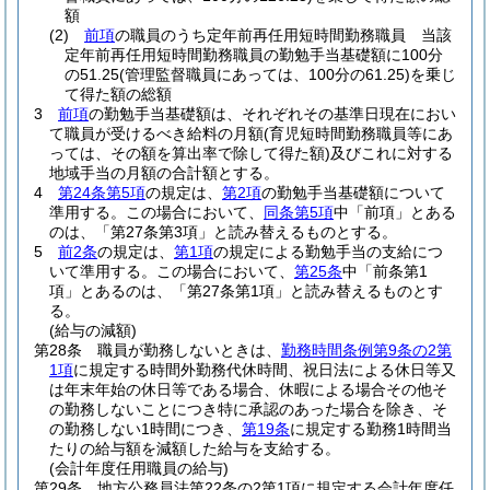
額
(2)
前項
の職員のうち定年前再任用短時間勤務職員 当該
定年前再任用短時間勤務職員の勤勉手当基礎額に100分
の51.25
(管理監督職員にあっては、100分の61.25)
を乗じ
て得た額の総額
3
前項
の勤勉手当基礎額は、それぞれその基準日現在におい
て職員が受けるべき給料の月額
(育児短時間勤務職員等にあ
っては、その額を算出率で除して得た額)
及びこれに対する
地域手当の月額の合計額とする。
4
第24条第5項
の規定は、
第2項
の勤勉手当基礎額について
準用する。
この場合において、
同条第5項
中「前項」とある
のは、「第27条第3項」と読み替えるものとする。
5
前2条
の規定は、
第1項
の規定による勤勉手当の支給につ
いて準用する。
この場合において、
第25条
中「前条第1
項」とあるのは、「第27条第1項」と読み替えるものとす
る。
(給与の減額)
第28条
職員が勤務しないときは、
勤務時間条例第9条の2第
1項
に規定する時間外勤務代休時間、祝日法による休日等又
は年末年始の休日等である場合、休暇による場合その他そ
の勤務しないことにつき特に承認のあった場合を除き、そ
の勤務しない1時間につき、
第19条
に規定する勤務1時間当
たりの給与額を減額した給与を支給する。
(会計年度任用職員の給与)
第29条
地方公務員法第22条の2第1項に規定する会計年度任