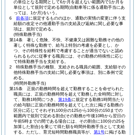
の単位となる期間として6か月を超えない範囲内で1か月を
単位として規則で定める期間
(自動車等に係る通勤手当にあ
っては、1か月)
をいう。
6
前各項
に規定するもののほか、通勤の実情の変更に伴う支
給額の改定その他通勤手当の支給及び返納に関し必要な事
項は、規則で定める。
(特殊勤務手当)
第14条
著しく危険、不快、不健康又は困難な勤務その他の
著しく特殊な勤務で、給与上特別の考慮を必要とし、か
つ、その特殊性を給料で考慮することが適当でないと認め
られるものに従事する職員には、その勤務の特殊性に応じ
て特殊勤務手当を支給する。
2
特殊勤務手当の種類、支給される職員の範囲、支給額その
他特殊勤務手当の支給に関し必要な事項は、別に条例で定
める。
(時間外勤務手当)
第15条
正規の勤務時間を超えて勤務することを命ぜられた
職員には、正規の勤務時間を超えて勤務した全時間に対し
て、勤務1時間につき、
第19条
に規定する勤務1時間当たり
の給与額に正規の勤務時間を超えてした次に掲げる勤務の
区分に応じてそれぞれ100分の125から100分の150までの
範囲内で規則で定める割合
(その勤務が午後10時から翌日の
午前5時までの間である場合には、その割合に100分の25を
加算した割合)
を乗じて得た額を時間外勤務手当として支給
する。
ただし、育児短時間勤務職員等が、
第1号
に掲げる勤