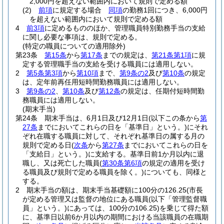
2,000円を超えない範囲内において規則で定める額
(2)
前項
に規定する場合
同項
の勤務1回につき、6,000円
を超えない範囲内において規則で定める額
4
前3項
に定めるもののほか、管理職員特別勤務手当の支給
に関し必要な事項は、規則で定める。
(特定の職員についての適用除外)
第23条
第15条
から
第17条
までの規定は、
第21条第1項
に規
定する管理職手当の支給を受ける職員には適用しない。
2
第5条第3項
から
第10項
まで、
第9条の2
及び
第10条
の規定
は、定年前再任用短時間勤務職員には適用しない。
3
第9条の2
、
第10条
及び
第12条
の規定は、任期付短時間勤
務職員には適用しない。
(期末手当)
第24条
期末手当は、6月1日及び12月1日
(以下この条から
第
27条
までにおいてこれらの日を「基準日」という。)
にそれ
ぞれ在職する職員に対して、それぞれ基準日の属する月の
規則で定める日
(
次条
から
第27条
までにおいてこれらの日を
「支給日」という。)
に支給する。
基準日前1か月以内に退
職し、又は死亡した職員
(
第30条第6項
の規定の適用を受け
る職員及び規則で定める職員を除く。)
についても、同様と
する。
2
期末手当の額は、期末手当基礎額に100分の126.25
(市長
が定める管理又は監督の地位にある職員
(以下「管理監督職
員」という。)
にあっては、100分の106.25)
を乗じて得た額
に、基準日以前6か月以内の期間における当該職員の在職期