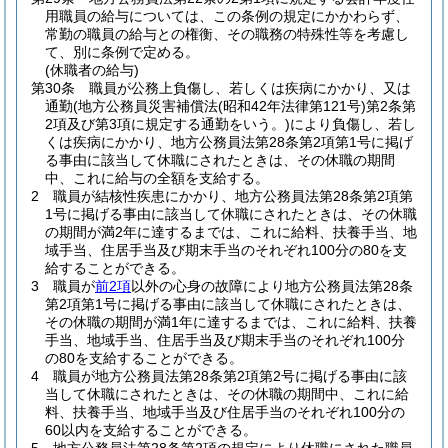
用職員の給与については、この条例の規定にかかわらず、
常勤の職員の給与との権衡、その職務の特殊性等を考慮し
て、別に条例で定める。
(休職者の給与)
第30条
職員が公務上負傷し、若しくは疾病にかかり、又は
通勤
(地方公務員災害補償法
(昭和42年法律第121号)
第2条第
2項及び第3項に規定する通勤をいう。)
により負傷し、若し
くは疾病にかかり、地方公務員法第28条第2項第1号に掲げ
る事由に該当して休職にされたときは、その休職の期間
中、これに給与の全額を支給する。
2
職員が結核性疾患にかかり、地方公務員法第28条第2項第
1号に掲げる事由に該当して休職にされたときは、その休職
の期間が満2年に達するまでは、これに給料、扶養手当、地
域手当、住居手当及び期末手当のそれぞれ100分の80を支
給することができる。
3
職員が
前2項
以外の心身の故障により地方公務員法第28条
第2項第1号に掲げる事由に該当して休職にされたときは、
その休職の期間が満1年に達するまでは、これに給料、扶養
手当、地域手当、住居手当及び期末手当のそれぞれ100分
の80を支給することができる。
4
職員が地方公務員法第28条第2項第2号に掲げる事由に該
当して休職にされたときは、その休職の期間中、これに給
料、扶養手当、地域手当及び住居手当のそれぞれ100分の
60以内を支給することができる。