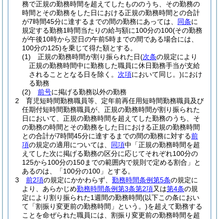
務で正規の勤務時間を超えてしたもののうち、その勤務の
時間とその勤務をした日における正規の勤務時間との合計
が7時間45分に達するまでの間の勤務にあっては、
同条
に
規定する勤務1時間当たりの給与額に100分の100
(その勤務
が午後10時から翌日の午前5時までの間である場合には、
100分の125)
を乗じて得た額とする。
(1)
正規の勤務時間が割り振られた日
(
次条
の規定により
正規の勤務時間中に勤務した職員に休日勤務手当が支給
されることとなる日を除く。
次項
において同じ。)
におけ
る勤務
(2)
前号
に掲げる勤務以外の勤務
2
育児短時間勤務職員等、定年前再任用短時間勤務職員及び
任期付短時間勤務職員が、正規の勤務時間が割り振られた
日において、正規の勤務時間を超えてした勤務のうち、そ
の勤務の時間とその勤務をした日における正規の勤務時間
との合計が7時間45分に達するまでの間の勤務に対する
前
項
の規定の適用については、
同項
中「正規の勤務時間を超
えてした次に掲げる勤務の区分に応じてそれぞれ100分の
125から100分の150までの範囲内で規則で定める割合」と
あるのは、「100分の100」とする。
3
前2項
の規定にかかわらず、
勤務時間条例第5条
の規定に
より、あらかじめ
勤務時間条例第3条第2項
又は
第4条
の規
定により割り振られた1週間の勤務時間
(以下この条におい
て「割振り変更前の勤務時間」という。)
を超えて勤務する
ことを命ぜられた職員には、割振り変更前の勤務時間を超