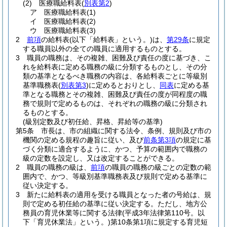
(2)
医療職給料表
(
別表第2
)
ア
医療職給料表
(1)
イ
医療職給料表
(2)
ウ
医療職給料表
(3)
2
前項
の給料表
(以下「給料表」という。)
は、
第29条
に規定
する職員以外の全ての職員に適用するものとする。
3
職員の職務は、その複雑、困難及び責任の度に基づき、こ
れを給料表に定める職務の級に分類するものとし、その分
類の基準となるべき職務の内容は、各給料表ごとに等級別
基準職務表
(
別表第3
)
に定めるとおりとし、
同表
に定める基
準となる職務とその複雑、困難及び責任の度が同程度の職
務で規則で定めるものは、それぞれの職務の級に分類され
るものとする。
(級別定数及び初任給、昇格、昇給等の基準)
第5条
市長は、市の組織に関する法令、条例、規則及び市の
機関の定める規程の趣旨に従い、及び
前条第3項
の規定に基
づく分類に適合するように、かつ、予算の範囲内で職務の
級の定数を設定し、又は改定することができる。
2
職員の職務の級は、
前項
の職員の職務の級ごとの定数の範
囲内で、かつ、等級別基準職務表及び規則で定める基準に
従い決定する。
3
新たに給料表の適用を受ける職員となった者の号給は、規
則で定める初任給の基準に従い決定する。
ただし、地方公
務員の育児休業等に関する法律
(平成3年法律第110号。以
下「育児休業法」という。)
第10条第1項に規定する育児短