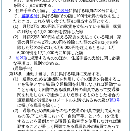
され、使用料を支払っている職員その他規則で定める職員
を除く。)
に支給する。
2
住居手当の月額は、
次の各号
に掲げる職員の区分に応じ
て、
当該各号
に掲げる額
(その額に100円未満の端数を生じ
たときは、これを切り捨てた額)
に相当する額とする。
(1)
月額2万3,000円以下の家賃を支払っている職員 家賃
の月額から1万2,000円を控除した額
(2)
月額2万3,000円を超える家賃を支払っている職員 家
賃の月額から2万3,000円を控除した額の2分の1
(その控
除した額の2分の1が1万6,000円を超えるときは、1万
6,000円)
を1万1,000円に加算した額
3
前2項
に規定するもののほか、住居手当の支給に関し必要
な事項は、規則で定める。
(通勤手当)
第13条
通勤手当は、次に掲げる職員に支給する。
(1)
通勤のため交通機関を利用してその運賃を負担するこ
とを常例とする職員
(交通機関を利用しなければ通勤する
ことが著しく困難である職員以外の職員であって交通機
関を利用しないで徒歩により通勤するものとした場合の
通勤距離が片道2キロメートル未満であるもの及び
第3号
に掲げる職員を除く。)
(2)
通勤のため自動車その他の交通の用具で規則で定める
もの
(以下この条において「自動車等」という。)
を使用
することを常例とする職員
(自動車等を使用しなければ通
勤することが著しく困難である職員以外の職員であって