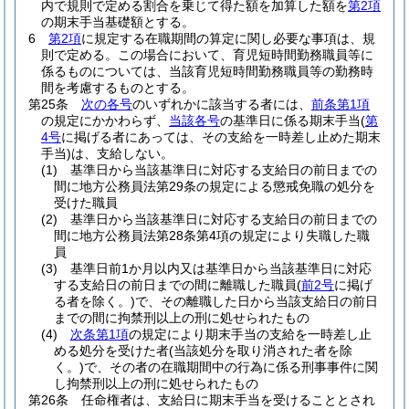
内で規則で定める割合を乗じて得た額を加算した額を
第2項
の期末手当基礎額とする。
6
第2項
に規定する在職期間の算定に関し必要な事項は、規
則で定める。
この場合において、育児短時間勤務職員等に
係るものについては、当該育児短時間勤務職員等の勤務時
間を考慮するものとする。
第25条
次の各号
のいずれかに該当する者には、
前条第1項
の規定にかかわらず、
当該各号
の基準日に係る期末手当
(
第
4号
に掲げる者にあっては、その支給を一時差し止めた期末
手当)
は、支給しない。
(1)
基準日から当該基準日に対応する支給日の前日までの
間に地方公務員法第29条の規定による懲戒免職の処分を
受けた職員
(2)
基準日から当該基準日に対応する支給日の前日までの
間に地方公務員法第28条第4項の規定により失職した職
員
(3)
基準日前1か月以内又は基準日から当該基準日に対応
する支給日の前日までの間に離職した職員
(
前2号
に掲げ
る者を除く。)
で、その離職した日から当該支給日の前日
までの間に拘禁刑以上の刑に処せられたもの
(4)
次条第1項
の規定により期末手当の支給を一時差し止
める処分を受けた者
(当該処分を取り消された者を除
く。)
で、その者の在職期間中の行為に係る刑事事件に関
し拘禁刑以上の刑に処せられたもの
第26条
任命権者は、支給日に期末手当を受けることとされ