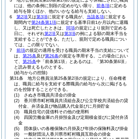
5
地方公務員法第28条第2項の規定により休職にされた職員
には、他の条例に別段の定めがない限り、
前各項
に定める
給与を除くほか、他のいかなる給与も支給しない。
6
第2項
又は
第3項
に規定する職員が、
当該各項
に規定する
期間内で
第24条第1項
に規定する基準日前1か月以内に退職
し、又は死亡したときは、
同項
の規定により規則で定める
日に、それぞれ
第2項
又は
第3項
の例による額の期末手当を
支給することができる。
ただし、規則で定める職員につい
ては、この限りでない。
7
前項
の規定の適用を受ける職員の期末手当の支給について
は、
第25条
及び
第26条
の規定を準用する。
この場合におい
て、
第25条
中「前条第1項」とあるのは、「第30条第6項」
と読み替えるものとする。
(給与からの控除)
第31条
地方公務員法第25条第2項の規定により、任命権者
は、職員に給与を支給する際職員の給与から次に掲げるも
のを控除することができる。
(1)
さぬき市職員共済会の掛金
(2)
香川県市町村職員共済組合及び公立学校共済組合の貸
付金、弁済金及び物品購入代金並びに月掛貯金
(3)
職員住宅の賃借料その他の使用料
(4)
四国労働金庫の月掛預金及び定期積金並びに貸付弁済
金
(5)
団体扱いの各種保険の月掛及び年掛の保険料及び掛金
(6)
一般財団法人香川県市町村職員互助会の掛金