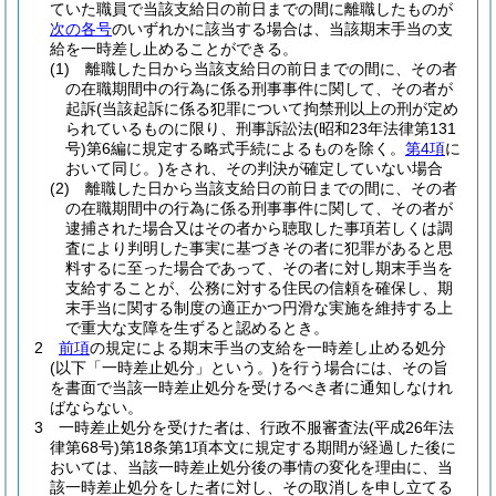
ていた職員で当該支給日の前日までの間に離職したものが
次の各号
のいずれかに該当する場合は、当該期末手当の支
給を一時差し止めることができる。
(1)
離職した日から当該支給日の前日までの間に、その者
の在職期間中の行為に係る刑事事件に関して、その者が
起訴
(当該起訴に係る犯罪について拘禁刑以上の刑が定め
られているものに限り、刑事訴訟法
(昭和23年法律第131
号)
第6編に規定する略式手続によるものを除く。
第4項
に
おいて同じ。)
をされ、その判決が確定していない場合
(2)
離職した日から当該支給日の前日までの間に、その者
の在職期間中の行為に係る刑事事件に関して、その者が
逮捕された場合又はその者から聴取した事項若しくは調
査により判明した事実に基づきその者に犯罪があると思
料するに至った場合であって、その者に対し期末手当を
支給することが、公務に対する住民の信頼を確保し、期
末手当に関する制度の適正かつ円滑な実施を維持する上
で重大な支障を生ずると認めるとき。
2
前項
の規定による期末手当の支給を一時差し止める処分
(以下「一時差止処分」という。)
を行う場合には、その旨
を書面で当該一時差止処分を受けるべき者に通知しなけれ
ばならない。
3
一時差止処分を受けた者は、行政不服審査法
(平成26年法
律第68号)
第18条第1項本文に規定する期間が経過した後に
おいては、当該一時差止処分後の事情の変化を理由に、当
該一時差止処分をした者に対し、その取消しを申し立てる