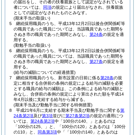
の届出をし、その者の扶養親族として認定がなされている
者については、
同項
の規定により届出がなされ、扶養親族
としての認定がなされたものとみなす。
(期末手当の取扱い)
5
継続採用職員のうち、平成13年12月2日以後合併関係町等
の職員であった職員については、当該職員であった期間を
さぬき市の職員であった期間とみなし、
第24条
の規定を適
用する。
(勤勉手当の取扱い)
6
継続採用職員のうち、平成13年12月2日以後合併関係町等
の職員であった職員については、当該職員であった期間を
さぬき市の職員であった期間とみなし、
第27条
の規定を適
用する。
(給与の減額についての経過措置)
7
継続採用職員のうち、新市設置の日前に係る
第28条
の規
定に相当する合併前の条例の規定による給与の減額を必要
とする職員の給与の減額は、この条例による給与の減額と
みなし、合併前の条例の規定により算出された額を平成14
年4月以後に支給する給与から減ずる。
(期末手当及び勤勉手当に関する特例措置)
8
平成21年6月に支給する期末手当及び勤勉手当に関する
第
24条第2項
及び
第3項
並びに
第27条第2項
の規定の適用につ
いては、
第24条第2項
中「100分の140、」とあるのは
「100分の125、」と、「100分の120」とあるのは「100分
の110」と、
同条第3項
中「「100分の140」とあるのは