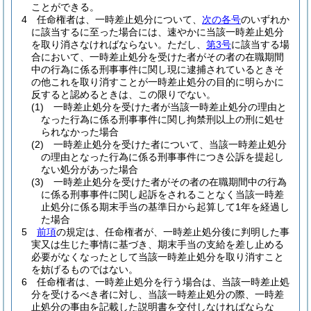
ことができる。
4
任命権者は、一時差止処分について、
次の各号
のいずれか
に該当するに至った場合には、速やかに当該一時差止処分
を取り消さなければならない。
ただし、
第3号
に該当する場
合において、一時差止処分を受けた者がその者の在職期間
中の行為に係る刑事事件に関し現に逮捕されているときそ
の他これを取り消すことが一時差止処分の目的に明らかに
反すると認めるときは、この限りでない。
(1)
一時差止処分を受けた者が当該一時差止処分の理由と
なった行為に係る刑事事件に関し拘禁刑以上の刑に処せ
られなかった場合
(2)
一時差止処分を受けた者について、当該一時差止処分
の理由となった行為に係る刑事事件につき公訴を提起し
ない処分があった場合
(3)
一時差止処分を受けた者がその者の在職期間中の行為
に係る刑事事件に関し起訴をされることなく当該一時差
止処分に係る期末手当の基準日から起算して1年を経過し
た場合
5
前項
の規定は、任命権者が、一時差止処分後に判明した事
実又は生じた事情に基づき、期末手当の支給を差し止める
必要がなくなったとして当該一時差止処分を取り消すこと
を妨げるものではない。
6
任命権者は、一時差止処分を行う場合は、当該一時差止処
分を受けるべき者に対し、当該一時差止処分の際、一時差
止処分の事由を記載した説明書を交付しなければならな