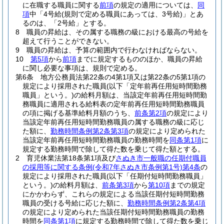
に在職する職員に関する
前項
の規定の適用については、
同
項
中「4号給
(規則で定める職員にあっては、3号給)
」とあ
るのは、「2号給」とする。
8
職員の昇給は、その属する職務の級における最高の号給を
超えて行うことができない。
9
職員の昇給は、予算の範囲内で行わなければならない。
10
第5項
から
前項
までに規定するもののほか、職員の昇給
に関し必要な事項は、規則で定める。
第6条
地方公務員法第22条の4第1項又は第22条の5第1項の
規定により採用された職員
(以下「定年前再任用短時間勤務
職員」という。)
の給料月額は、当該定年前再任用短時間勤
務職員に適用される給料表の定年前再任用短時間勤務職員
の項に掲げる基準給料月額のうち、
前条第2項
の規定により
当該定年前再任用短時間勤務職員の属する職務の級に応じ
た額に、
勤務時間条例第2条第3項
の規定により定められた
当該定年前再任用短時間勤務職員の勤務時間を
同条第1項
に
規定する勤務時間で除して得た数を乗じて得た額とする。
2
育児休業法第18条第1項及び
さぬき市一般職の任期付職員
の採用等に関する条例
(令和7年さぬき市条例第1号)
第4条
の
規定により採用された職員
(以下「任期付短時間勤務職員」
という。)
の給料月額は、
前条第3項
から
第10項
までの規定
にかかわらず、これらの規定による当該任期付短時間勤務
職員の受ける号給に応じた額に、
勤務時間条例第2条第4項
の規定により定められた当該任期付短時間勤務職員の勤務
時間を
同条第1項
に規定する勤務時間で除して得た数を乗じ