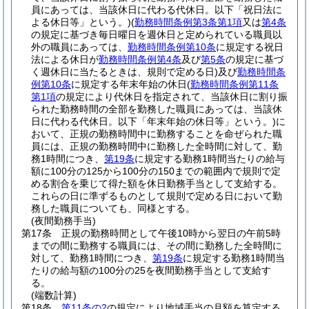
員にあっては、当該休日に代わる代休日。以下「祝日法に
よる休日等」という。)
(
勤務時間条例第3条第1項
又は
第4条
の規定に基づき毎日曜日を週休日と定められている職員以
外の職員にあっては、
勤務時間条例第10条
に規定する祝日
法による休日が
勤務時間条例第4条
及び
第5条
の規定に基づ
く週休日に当たるときは、規則で定める日)
及び
勤務時間条
例第10条
に規定する年末年始の休日
(
勤務時間条例第11条
第1項
の規定により代休日を指定されて、当該休日に割り振
られた勤務時間の全部を勤務した職員にあっては、当該休
日に代わる代休日。以下「年末年始の休日等」という。)
に
おいて、正規の勤務時間中に勤務することを命ぜられた職
員には、正規の勤務時間中に勤務した全時間に対して、勤
務1時間につき、
第19条
に規定する勤務1時間当たりの給与
額に100分の125から100分の150までの範囲内で規則で定
める割合を乗じて得た額を休日勤務手当として支給する。
これらの日に準ずるものとして規則で定める日において勤
務した職員についても、同様とする。
(夜間勤務手当)
第17条
正規の勤務時間として午後10時から翌日の午前5時
までの間に勤務する職員には、その間に勤務した全時間に
対して、勤務1時間につき、
第19条
に規定する勤務1時間当
たりの給与額の100分の25を夜間勤務手当として支給す
る。
(端数計算)
第18条
第11条の2
の規定により地域手当の月額を算定する