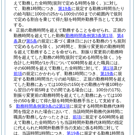
えて勤務した全時間
(規則で定める時間を除く。)
に対し
て、勤務1時間につき、
第19条
に規定する勤務1時間当たり
の給与額に100分の25から100分の50までの範囲内で規則
で定める割合を乗じて得た額を時間外勤務手当として支給
する。
4
正規の勤務時間を超えて勤務することを命ぜられ、正規の
勤務時間を超えてした勤務
(
勤務時間条例第3条第1項
、
第4
条
及び
第5条
の規定に基づく週休日における勤務のうち規則
で定めるものを除く。)
の時間と、割振り変更前の勤務時間
を超えて勤務することを命ぜられ、割振り変更前の勤務時
間を超えてした勤務の時間
(規則で定める時間を除く。)
を
合計した時間が1か月について60時間を超えた職員には、
その60時間を超えて勤務した全時間に対して、
第1項
及び
前項
の規定にかかわらず、勤務1時間につき、
第19条
に規
定する勤務1時間当たりの給与額に、正規の勤務時間を超え
てした勤務にあっては100分の150
(その勤務が午後10時か
ら翌日の午前5時までの間である場合には、100分の175)
、
割振り変更前の勤務時間を超えてした勤務にあっては100
分の50を乗じて得た額を時間外勤務手当として支給する。
5
勤務時間条例第9条の2第1項
に規定する時間外勤務代休時
間を指定された場合において、当該時間外勤務代休時間に
職員が勤務しなかったときは、
前項
に規定する60時間を超
えて勤務した全時間のうち当該時間外勤務代休時間の指定
に代えられた時間外勤務手当の支給に係る時間に対して
は、当該時間1時間につき、
第19条
に規定する勤務1時間当