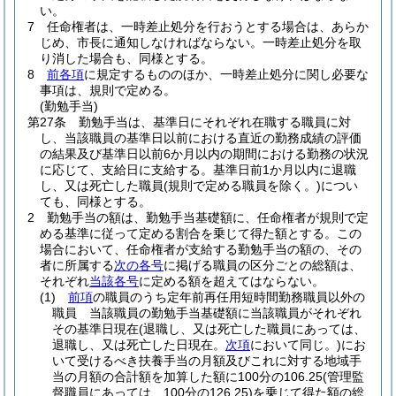
い。
7
任命権者は、一時差止処分を行おうとする場合は、あらか
じめ、市長に通知しなければならない。
一時差止処分を取
り消した場合も、同様とする。
8
前各項
に規定するもののほか、一時差止処分に関し必要な
事項は、規則で定める。
(勤勉手当)
第27条
勤勉手当は、基準日にそれぞれ在職する職員に対
し、当該職員の基準日以前における直近の勤務成績の評価
の結果及び基準日以前6か月以内の期間における勤務の状況
に応じて、支給日に支給する。
基準日前1か月以内に退職
し、又は死亡した職員
(規則で定める職員を除く。)
につい
ても、同様とする。
2
勤勉手当の額は、勤勉手当基礎額に、任命権者が規則で定
める基準に従って定める割合を乗じて得た額とする。
この
場合において、任命権者が支給する勤勉手当の額の、その
者に所属する
次の各号
に掲げる職員の区分ごとの総額は、
それぞれ
当該各号
に定める額を超えてはならない。
(1)
前項
の職員のうち定年前再任用短時間勤務職員以外の
職員 当該職員の勤勉手当基礎額に当該職員がそれぞれ
その基準日現在
(退職し、又は死亡した職員にあっては、
退職し、又は死亡した日現在。
次項
において同じ。)
にお
いて受けるべき扶養手当の月額及びこれに対する地域手
当の月額の合計額を加算した額に100分の106.25
(管理監
督職員にあっては、100分の126.25)
を乗じて得た額の総