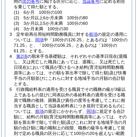
間の
次の各号
に掲げる区分に応じ、
当該各号
に定める割合
を乗じて得た額とする。
(1)
6か月 100分の100
(2)
5か月以上6か月未満 100分の80
(3)
3か月以上5か月未満 100分の60
(4)
3か月未満 100分の30
3
定年前再任用短時間勤務職員に対する
前項
の規定の適用に
ついては、
同項
中「100分の126.25」とあるのは「100分の
71.25」と、「100分の106.25」とあるのは「100分の
61.25」とする。
4
第2項
の期末手当基礎額は、それぞれその基準日現在
(退職
し、又は死亡した職員にあっては、退職し、又は死亡した
日現在)
において職員が受けるべき給料
(育児短時間勤務職
員等にあっては、その額を算出率で除して得た額)
及び扶養
手当の月額並びにこれらに対する地域手当の月額の合計額
とする。
5
行政職給料表の適用を受ける職員でその職務の級が3級以
上であるもの並びに同表以外の各給料表の適用を受ける職
員で職務の複雑、困難及び責任の度等を考慮してこれに相
当する職員として当該各給料表につき規則で定めるものに
ついては、
前項
の規定にかかわらず、
同項
に規定する合計
額に、給料の月額
(育児短時間勤務職員等にあっては、その
額を算出率で除して得た額)
及びこれに対する地域手当の月
額の合計額に職の職制上の段階、職務の級等を考慮して規
則で定める職員の区分に応じて100分の20を超えない範囲