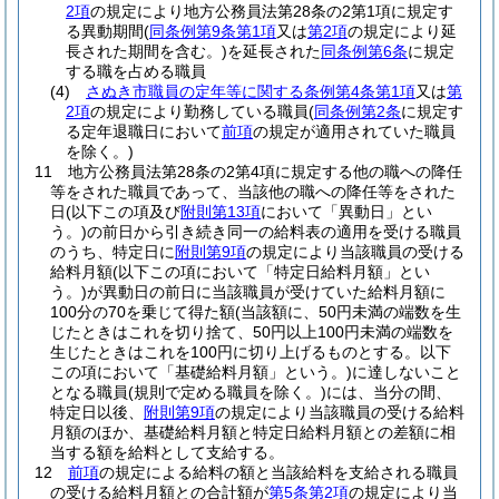
2項
の規定により地方公務員法第28条の2第1項に規定す
る異動期間
(
同条例第9条第1項
又は
第2項
の規定により延
長された期間を含む。)
を延長された
同条例第6条
に規定
する職を占める職員
(4)
さぬき市職員の定年等に関する条例第4条第1項
又は
第
2項
の規定により勤務している職員
(
同条例第2条
に規定す
る定年退職日において
前項
の規定が適用されていた職員
を除く。)
11
地方公務員法第28条の2第4項に規定する他の職への降任
等をされた職員であって、当該他の職への降任等をされた
日
(以下この項及び
附則第13項
において「異動日」とい
う。)
の前日から引き続き同一の給料表の適用を受ける職員
のうち、特定日に
附則第9項
の規定により当該職員の受ける
給料月額
(以下この項において「特定日給料月額」とい
う。)
が異動日の前日に当該職員が受けていた給料月額に
100分の70を乗じて得た額
(当該額に、50円未満の端数を生
じたときはこれを切り捨て、50円以上100円未満の端数を
生じたときはこれを100円に切り上げるものとする。以下
この項において「基礎給料月額」という。)
に達しないこと
となる職員
(規則で定める職員を除く。)
には、当分の間、
特定日以後、
附則第9項
の規定により当該職員の受ける給料
月額のほか、基礎給料月額と特定日給料月額との差額に相
当する額を給料として支給する。
12
前項
の規定による給料の額と当該給料を支給される職員
の受ける給料月額との合計額が
第5条第2項
の規定により当