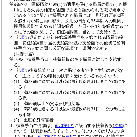
第9条の2
医療職給料表
(1)
の適用を受ける職員の職のうち採
用による欠員の補充が困難であると認められる職で規則で
定めるものに新たに採用された職員には、月額31万800円
を超えない範囲内の額を、採用の日から35年以内の期間、
採用後規則で定める期間を経過した日から1年を経過するご
とにその額を減じて、初任給調整手当として支給する。
2
前項
の規定により初任給調整手当を支給される職員の範
囲、初任給調整手当の支給期間及び支給額その他初任給調
整手当の支給に関し必要な事項は、規則で定める。
(扶養手当)
第10条
扶養手当は、扶養親族のある職員に対して支給す
る。
2
前項
の扶養親族とは、次に掲げる者で他に生計の途がな
く、主としてその職員の扶養を受けているものをいう。
(1)
満22歳に達する日以後の最初の3月31日までの間にあ
る子
(2)
満22歳に達する日以後の最初の3月31日までの間にあ
る孫
(3)
満60歳以上の父母及び祖父母
(4)
満22歳に達する日以後の最初の3月31日までの間にあ
る弟妹
(5)
重度心身障害者
3
扶養手当の月額は、
前項第1号
に該当する扶養親族
(
次項
に
おいて「扶養親族たる子」という。)
については1人につき1
万3,000円、
前項第2号
から
第5号
までのいずれかに該当す