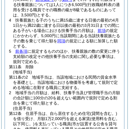
る扶養親族については1人につき6,500円
(行政職給料表の適
用を受ける職員でその職務の級が8級であるものにあって
は、3,500円)
とする。
4
扶養親族たる子のうちに満15歳に達する日後の最初の4月
1日から満22歳に達する日以後の最初の3月31日までの間に
ある子がいる場合における扶養手当の月額は、
前項
の規定
にかかわらず、5,000円に当該期間にある当該扶養親族たる
子の数を乗じて得た額を
同項
の規定による額に加算した額
とする。
5
前各項
に規定するもののほか、扶養親族の数の変更に伴う
支給額の改定その他扶養手当の支給に関し必要な事項は、
規則で定める。
第11条
削除
(地域手当)
第11条の2
地域手当は、当該地域における民間の賃金水準
を基礎とし、当該地域における物価等を考慮して規則で定
める地域に在勤する職員に支給する。
2
地域手当の月額は、給料、扶養手当及び管理職手当の月額
の合計額に100分の20を超えない範囲内で規則で定める割
合を乗じて得た額とする。
(住居手当)
第12条
住居手当は、自ら居住するため住宅
(貸間を含む。)
を借り受け、月額1万2,000円を超える家賃
(使用料を含む。
以下同じ。)
を支払っている職員
(市が設置する公舎を貸与