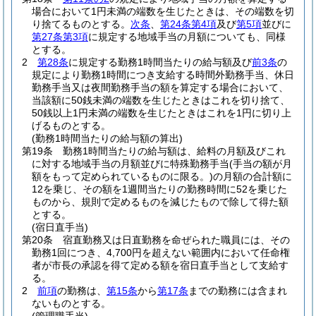
場合において1円未満の端数を生じたときは、その端数を切
り捨てるものとする。
次条
、
第24条第4項
及び
第5項
並びに
第27条第3項
に規定する地域手当の月額についても、同様
とする。
2
第28条
に規定する勤務1時間当たりの給与額及び
前3条
の
規定により勤務1時間につき支給する時間外勤務手当、休日
勤務手当又は夜間勤務手当の額を算定する場合において、
当該額に50銭未満の端数を生じたときはこれを切り捨て、
50銭以上1円未満の端数を生じたときはこれを1円に切り上
げるものとする。
(勤務1時間当たりの給与額の算出)
第19条
勤務1時間当たりの給与額は、給料の月額及びこれ
に対する地域手当の月額並びに特殊勤務手当
(手当の額が月
額をもって定められているものに限る。)
の月額の合計額に
12を乗じ、その額を1週間当たりの勤務時間に52を乗じた
ものから、規則で定めるものを減じたもので除して得た額
とする。
(宿日直手当)
第20条
宿直勤務又は日直勤務を命ぜられた職員には、その
勤務1回につき、4,700円を超えない範囲内において任命権
者が市長の承認を得て定める額を宿日直手当として支給す
る。
2
前項
の勤務は、
第15条
から
第17条
までの勤務には含まれ
ないものとする。