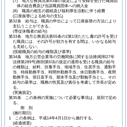
(7)
地方公務員法第53条の規定により登録を受けた職員団
体の組合費及び当該職員団体への納入金
(8)
職員の相互の親睦及び福利厚生活動に伴う経費
(口座振替による給与の支払)
第32条
給与は、職員の申出によって口座振替の方法により
支払うことができる。
(専従休職者の給与)
第33条
地方公務員法第55条の2第1項ただし書の許可を受け
た職員には、その許可が効力を有する間は、いかなる給与
も支給しない。
(技能職員の給与の種類及び基準)
第34条
地方公営企業等の労働関係に関する法律
(昭和27年
法律第289号)
附則第5項の規定の適用を受ける職員の給与
の種類は、給料、扶養手当、地域手当、住居手当、通勤手
当、特殊勤務手当、時間外勤務手当、休日勤務手当、夜間
勤務手当、宿日直手当、期末手当及び勤勉手当とし、その
給与の基準は、職務の性質及び責任を考慮して市長が定め
る。
(実施規定)
第35条
この条例の実施について必要な事項は、規則で定め
る。
附
則
(施行期日)
1
この条例は、平成14年4月1日から施行する。
(経過措置)