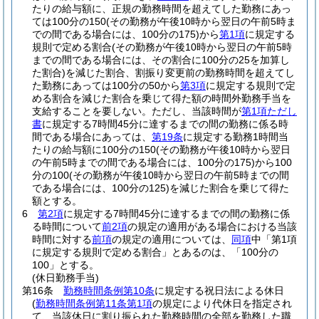
たりの給与額に、正規の勤務時間を超えてした勤務にあっ
ては100分の150
(その勤務が午後10時から翌日の午前5時ま
での間である場合には、100分の175)
から
第1項
に規定する
規則で定める割合
(その勤務が午後10時から翌日の午前5時
までの間である場合には、その割合に100分の25を加算し
た割合)
を減じた割合、割振り変更前の勤務時間を超えてし
た勤務にあっては100分の50から
第3項
に規定する規則で定
める割合を減じた割合を乗じて得た額の時間外勤務手当を
支給することを要しない。
ただし、当該時間が
第1項ただし
書
に規定する7時間45分に達するまでの間の勤務に係る時
間である場合にあっては、
第19条
に規定する勤務1時間当
たりの給与額に100分の150
(その勤務が午後10時から翌日
の午前5時までの間である場合には、100分の175)
から100
分の100
(その勤務が午後10時から翌日の午前5時までの間
である場合には、100分の125)
を減じた割合を乗じて得た
額とする。
6
第2項
に規定する7時間45分に達するまでの間の勤務に係
る時間について
前2項
の規定の適用がある場合における当該
時間に対する
前項
の規定の適用については、
同項
中「第1項
に規定する規則で定める割合」とあるのは、「100分の
100」とする。
(休日勤務手当)
第16条
勤務時間条例第10条
に規定する祝日法による休日
(
勤務時間条例第11条第1項
の規定により代休日を指定され
て、当該休日に割り振られた勤務時間の全部を勤務した職