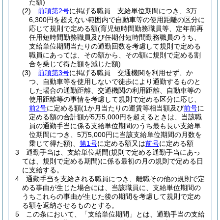
た額)
(2)
前項第2号
に掲げる職員 支給単位期間につき、3万
6,300円を超えない範囲内で自動車等の使用距離の区分に
応じて規則で定める額
(育児短時間勤務職員等、定年前再
任用短時間勤務職員及び任期付短時間勤務職員のうち、
支給単位期間当たりの通勤回数を考慮して規則で定める
職員にあっては、その額から、その額に規則で定める割
合を乗じて得た額を減じた額)
(3)
前項第3号
に掲げる職員 交通機関を利用せず、か
つ、自動車等を使用しないで徒歩により通勤するものと
した場合の通勤距離、交通機関の利用距離、自動車等の
使用距離等の事情を考慮して規則で定める区分に応じ、
前2号
に定める額
(1か月当たりの運賃等相当額及び
前号
に
定める額の合計額が5万5,000円を超えるときは、当該職
員の通勤手当に係る支給単位期間のうち最も長い支給単
位期間につき、5万5,000円に当該支給単位期間の月数を
乗じて得た額)
、
第1号
に定める額又は
前号
に定める額
3
通勤手当は、支給単位期間
(規則で定める通勤手当にあっ
ては、規則で定める期間)
に係る最初の月の規則で定める日
に支給する。
4
通勤手当を支給される職員につき、離職その他の規則で定
める事由が生じた場合には、当該職員に、支給単位期間の
うちこれらの事由が生じた後の期間を考慮して規則で定め
る額を返納させるものとする。
5
この条において、「支給単位期間」とは、通勤手当の支給