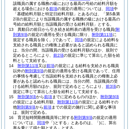
該職員の属する職務の級における最高の号給の給料月額を
超える場合における
前項
の規定の適用については、
同項
中
「基礎給料月額と特定日給料月額」とあるのは、「第5条第
2項の規定により当該職員の属する職務の級における最高の
号給の給料月額と当該職員の受ける給料月額」とする。
13
異動日の前日から引き続き給料表の適用を受ける職員
(
附
則第9項
の規定の適用を受ける職員に限り、
附則第11項
に
規定する職員を除く。)
であって、
同項
の規定による給料を
支給される職員との権衡上必要があると認められる職員に
は、当分の間、当該職員の受ける給料月額のほか、規則で
定めるところにより、
前2項
の規定に準じて算出した額を給
料として支給する。
14
附則第11項
又は
前項
の規定による給料を支給される職員
以外の
附則第9項
の規定の適用を受ける職員であって、任用
の事情を考慮して当該給料を支給される職員との権衡上必
要があると認められる職員には、当分の間、当該職員の受
ける給料月額のほか、規則で定めるところにより、
前3項
の
規定に準じて算出した額を給料として支給する。
15
附則第9項
から
前項
までに定めるもののほか、
附則第9項
の規定による給料月額、
附則第11項
の規定による給料その
他
附則第9項
から
前項
までの規定の施行に関し必要な事項
は、規則で定める。
16
育児短時間勤務職員等に対する
附則第9項
の規定の適用
については、
同項
中「)とする」とあるのは、「)に、算出
率を乗じて得た額とする」とする。