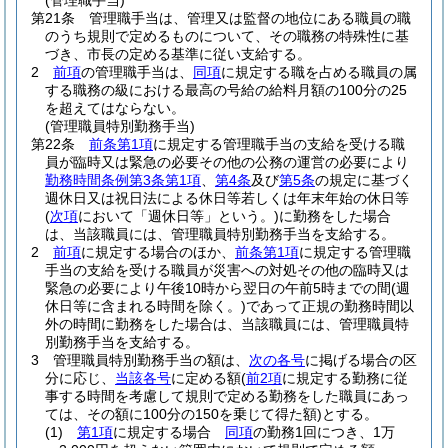
(管理職手当)
第21条
管理職手当は、管理又は監督の地位にある職員の職
のうち規則で定めるものについて、その職務の特殊性に基
づき、市長の定める基準に従い支給する。
2
前項
の管理職手当は、
同項
に規定する職を占める職員の属
する職務の級における最高の号給の給料月額の100分の25
を超えてはならない。
(管理職員特別勤務手当)
第22条
前条第1項
に規定する管理職手当の支給を受ける職
員が臨時又は緊急の必要その他の公務の運営の必要により
勤務時間条例第3条第1項
、
第4条
及び
第5条
の規定に基づく
週休日又は祝日法による休日等若しくは年末年始の休日等
(
次項
において「週休日等」という。)
に勤務をした場合
は、当該職員には、管理職員特別勤務手当を支給する。
2
前項
に規定する場合のほか、
前条第1項
に規定する管理職
手当の支給を受ける職員が災害への対処その他の臨時又は
緊急の必要により午後10時から翌日の午前5時までの間
(週
休日等に含まれる時間を除く。)
であって正規の勤務時間以
外の時間に勤務をした場合は、当該職員には、管理職員特
別勤務手当を支給する。
3
管理職員特別勤務手当の額は、
次の各号
に掲げる場合の区
分に応じ、
当該各号
に定める額
(
前2項
に規定する勤務に従
事する時間を考慮して規則で定める勤務をした職員にあっ
ては、その額に100分の150を乗じて得た額)
とする。
(1)
第1項
に規定する場合
同項
の勤務1回につき、1万