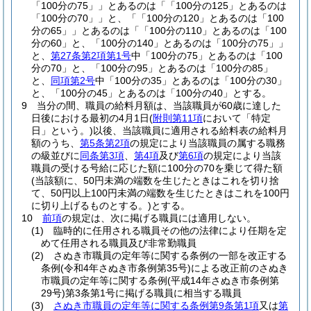
「100分の75」」とあるのは「「100分の125」とあるのは
「100分の70」」と、「「100分の120」とあるのは「100
分の65」」とあるのは「「100分の110」とあるのは「100
分の60」と、「100分の140」とあるのは「100分の75」」
と、
第27条第2項第1号
中「100分の75」とあるのは「100
分の70」と、「100分の95」とあるのは「100分の85」
と、
同項第2号
中「100分の35」とあるのは「100分の30」
と、「100分の45」とあるのは「100分の40」とする。
9
当分の間、職員の給料月額は、当該職員が60歳に達した
日後における最初の4月1日
(
附則第11項
において「特定
日」という。)
以後、当該職員に適用される給料表の給料月
額のうち、
第5条第2項
の規定により当該職員の属する職務
の級並びに
同条第3項
、
第4項
及び
第6項
の規定により当該
職員の受ける号給に応じた額に100分の70を乗じて得た額
(当該額に、50円未満の端数を生じたときはこれを切り捨
て、50円以上100円未満の端数を生じたときはこれを100円
に切り上げるものとする。)
とする。
10
前項
の規定は、次に掲げる職員には適用しない。
(1)
臨時的に任用される職員その他の法律により任期を定
めて任用される職員及び非常勤職員
(2)
さぬき市職員の定年等に関する条例の一部を改正する
条例
(令和4年さぬき市条例第35号)
による改正前のさぬき
市職員の定年等に関する条例
(平成14年さぬき市条例第
29号)
第3条第1号に掲げる職員に相当する職員
(3)
さぬき市職員の定年等に関する条例第9条第1項
又は
第