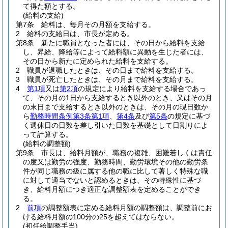
て得た額とする。
(給料の支給)
第7条
給料は、毎月その月額を支給する。
2
給料の支給日は、市長が定める。
第8条
新たに職員となった者には、その日から給料を支給
し、昇給、降給等によって給料額に異動を生じた者には、
その日から新たに定められた給料を支給する。
2
職員が退職したときは、その日まで給料を支給する。
3
職員が死亡したときは、その月まで給料を支給する。
4
第1項
又は
第2項
の規定により給料を支給する場合であっ
て、その月の1日から支給するとき以外のとき、又はその月
の末日まで支給するとき以外のときは、その月の現日数か
ら
勤務時間条例第3条第1項
、
第4条
及び
第5条
の規定に基づ
く週休日の日数を差し引いた日数を基礎として日割りによ
って計算する。
(給料の調整額)
第9条
市長は、給料月額が、職務の複雑、困難若しくは責任
の度又は勤労の強度、勤務時間、勤労環境その他の勤労条
件が同じ職務の級に属する他の職に比して著しく特殊な職
に対して適当でないと認めるときは、その特殊性に基づ
き、給料月額につき適正な調整額表を定めることができ
る。
2
前項
の調整額表に定める給料月額の調整額は、調整前にお
ける給料月額の100分の25を超えてはならない。
(初任給調整手当)