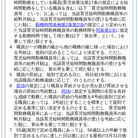
時間勤務をしている職員
(育児休業法第17条の規定による短
時間勤務をしている職員を含む。以下「育児短時間勤務職
員等」という。)
にあっては、当該育児短時間勤務職員等の
給料月額は、当該育児短時間勤務職員等の受ける号給に応
じた額に、
勤務時間条例第2条第2項
の規定により定められ
た当該育児短時間勤務職員等の勤務時間を
同条第1項
に規定
する勤務時間で除して得た数
(以下「算出率」という。)
を
乗じて得た額とする。
4
職員が一の職務の級から他の職務の級に移った場合におけ
る号給は、規則の定めるところにより決定する。
ただし、
育児短時間勤務職員等にあっては、当該育児短時間勤務職
員等の給料月額は、当該育児短時間勤務職員等の受ける号
給に応じた額に、算出率を乗じて得た額とする。
5
職員の昇給は、規則で定める日に、同日前1年間における
当該職員の勤務成績に応じて、行うものとする。
6
前項
の規定により職員を昇給させるか否か及び昇給させる
場合の昇給の号給数は、
同項
に規定する期間の全部を良好
な成績で勤務した職員の昇給の号給数を4号給
(規則で定め
る職員にあっては、3号給)
とすることを標準として規則で
定める基準に従い決定するものとする。
ただし、育児短時
間勤務職員等にあっては、当該育児短時間勤務職員等の給
料月額は、当該育児短時間勤務職員等の受ける号給に応じ
た額に、算出率を乗じて得た額とする。
7
55歳
(規則で定める職員にあっては、56歳以上の年齢で規
則で定めるもの)
に達した日以後における最初の3月31日後