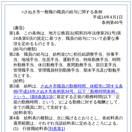
○さぬき市一般職の職員の給与に関する条例
平成14年4月1日
条例第46号
(趣旨)
第1条
この条例は、地方公務員法
(昭和25年法律第261号)
第
24条第5項の規定に基づき、職員の給与について必要な事
項を定めるものとする。
(給与の種類)
第2条
職員の給与は、給料並びに初任給調整手当、扶養手
当、地域手当、住居手当、通勤手当、特殊勤務手当、時間
外勤務手当、休日勤務手当、夜間勤務手当、宿日直手当、
管理職手当、管理職員特別勤務手当、期末手当及び勤勉手
当とする。
(給料)
第3条
給料は、
さぬき市職員の勤務時間、休暇等に関する条
例
(平成14年さぬき市条例第34号。以下「勤務時間条例」
という。)
第8条第1項
に規定する正規の勤務時間
(以下「正
規の勤務時間」という。)
による勤務に対する報酬として、
全ての職員に対して支給する。
(給料表等)
第4条
給料表の種類は、次に掲げるとおりとし、各給料表の
適用範囲は、それぞれ当該給料表に定めるところによる。
(1)
行政職給料表
(
別表第1
)