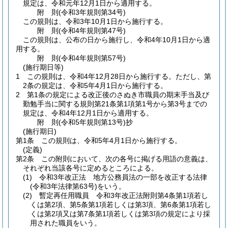
規定は、令和元年12月1日から適用する。
附
則
(令和3年
規則第34号)
この規則は、令和3年10月1日から施行する。
附
則
(令和4年
規則第47号)
この規則は、公布の日から施行し、令和4年10月1日から適
用する。
附
則
(令和4年
規則第57号)
(施行期日等)
1
この規則は、令和4年12月28日から施行する。
ただし、第
2条の規定は、令和5年4月1日から施行する。
2
第1条の規定による改正後のさぬき市職員の期末手当及び
勤勉手当に関する規則第21条第1項第1号から第3号までの
規定は、令和4年12月1日から適用する。
附
則
(令和5年
規則第13号)
抄
(施行期日)
第1条
この規則は、令和5年4月1日から施行する。
(定義)
第2条
この附則において、次の各号に掲げる用語の意義は、
それぞれ当該各号に定めるところによる。
(1)
令和3年改正法 地方公務員法の一部を改正する法律
(令和3年法律第63号)
をいう。
(2)
暫定再任用職員 令和3年改正法附則第4条第1項若し
くは第2項、第5条第1項若しくは第3項、第6条第1項若し
くは第2項又は第7条第1項若しくは第3項の規定により採
用された職員をいう。