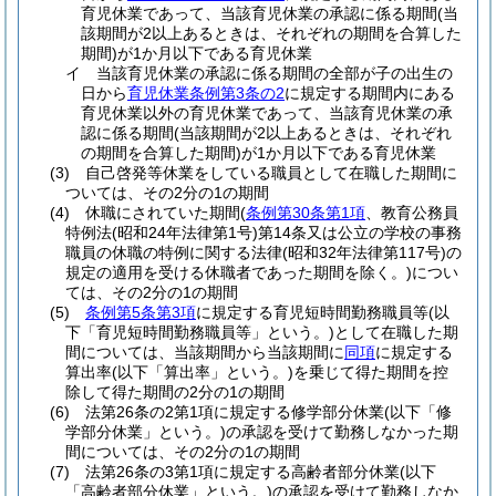
育児休業であって、当該育児休業の承認に係る期間
(当
該期間が2以上あるときは、それぞれの期間を合算した
期間)
が1か月以下である育児休業
イ
当該育児休業の承認に係る期間の全部が子の出生の
日から
育児休業条例第3条の2
に規定する期間内にある
育児休業以外の育児休業であって、当該育児休業の承
認に係る期間
(当該期間が2以上あるときは、それぞれ
の期間を合算した期間)
が1か月以下である育児休業
(3)
自己啓発等休業をしている職員として在職した期間に
ついては、その2分の1の期間
(4)
休職にされていた期間
(
条例第30条第1項
、教育公務員
特例法
(昭和24年法律第1号)
第14条又は公立の学校の事務
職員の休職の特例に関する法律
(昭和32年法律第117号)
の
規定の適用を受ける休職者であった期間を除く。)
につい
ては、その2分の1の期間
(5)
条例第5条第3項
に規定する育児短時間勤務職員等
(以
下「育児短時間勤務職員等」という。)
として在職した期
間については、当該期間から当該期間に
同項
に規定する
算出率
(以下「算出率」という。)
を乗じて得た期間を控
除して得た期間の2分の1の期間
(6)
法第26条の2第1項に規定する修学部分休業
(以下「修
学部分休業」という。)
の承認を受けて勤務しなかった期
間については、その2分の1の期間
(7)
法第26条の3第1項に規定する高齢者部分休業
(以下
「高齢者部分休業」という。)
の承認を受けて勤務しなか