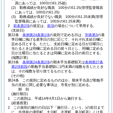
員にあっては、100分の61.25超)
(2)
勤務成績が良好な職員 100分の51.25
(管理監督職員
にあっては、100分の61.25)
(3)
勤務成績が良好でない職員 100分の51.25未満
(管理
監督職員にあっては、100分の61.25未満)
2
前条第2項
の規定は、
前項
の場合について準用する。
(支給日)
第22条
条例第24条第1項
の規則で定める日は、
別表第3
の基
準日欄に掲げる基準日の別に応じて、それぞれ支給日欄に
定める日とする。
ただし、支給日欄に定める日が日曜日に
当たるときは同欄に定める日の前々日とし、同欄に定める
日が土曜日に当たるときは同欄に定める日の前日とする。
(端数計算)
第23条
条例第24条第2項
の期末手当基礎額又は
条例第27条
第2項前段
の勤勉手当基礎額に1円未満の端数を生じたとき
は、その端数を切り捨てるものとする。
(その他)
第24条
この規則に定めるもののほか、期末手当及び勤勉手
当の支給に関し必要な事項は、市長が別に定める。
附
則
(施行期日)
1
この規則は、平成14年4月1日から施行する。
(経過措置)
2
この規則の施行の日
(以下「施行日」という。)
の前日まで
に、合併前の津田町、大川町、志度町、寒川町若しくは長