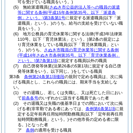
可を受けている職員をいう。)
(5)
無給派遣職員
(
さぬき市公益的法人等への職員の派遣
等に関する条例
(平成15年条例第35号。以下「派遣条
例」という。)
第3条第1号
に規定する派遣職員
(以下「派
遣職員」という。)
のうち、給与の支給を受けていない職
員をいう。)
(6)
地方公務員の育児休業等に関する法律
(平成3年法律第
110号。以下「育児休業法」という。)
第2条の規定によ
り育児休業をしている職員
(以下「育児休業職員」とい
う。)
のうち、
さぬき市職員の育児休業等に関する条例
(平成14年さぬき市条例第35号。以下「育児休業条例」
という。)
第7条第1項
に規定する職員以外の職員
(7)
自己啓発等休業
(法第26条の5第1項に規定する自己啓
発等休業をいう。以下同じ。)
をしている職員
第3条
条例第24条第1項後段
の規則で定める職員は、次に掲
げる職員とし、これらの職員には、期末手当を支給しな
い。
(1)
その退職し、若しくは失職し、又は死亡した日におい
て
前条各号
のいずれかに該当する職員であった者
(2)
その退職又は失職の後基準日までの間において次に掲
げる者
(非常勤である者にあっては、
条例第6条第1項
に規
定する定年前再任用短時間勤務職員
(以下「定年前再任用
短時間勤務職員」という。)
その他市長の定める者に限
る。)
となった者
ア
条例
の適用を受ける職員