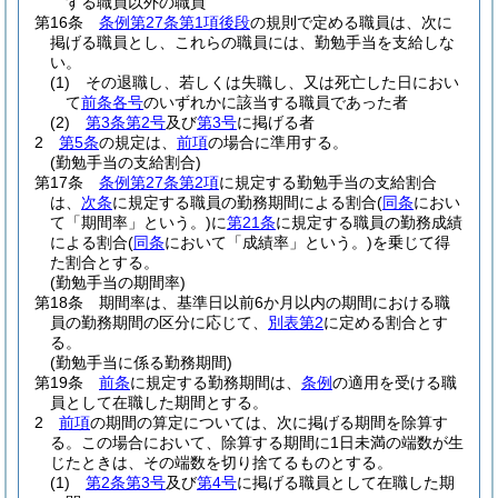
する職員以外の職員
第16条
条例第27条第1項後段
の規則で定める職員は、次に
掲げる職員とし、これらの職員には、勤勉手当を支給しな
い。
(1)
その退職し、若しくは失職し、又は死亡した日におい
て
前条各号
のいずれかに該当する職員であった者
(2)
第3条第2号
及び
第3号
に掲げる者
2
第5条
の規定は、
前項
の場合に準用する。
(勤勉手当の支給割合)
第17条
条例第27条第2項
に規定する勤勉手当の支給割合
は、
次条
に規定する職員の勤務期間による割合
(
同条
におい
て「期間率」という。)
に
第21条
に規定する職員の勤務成績
による割合
(
同条
において「成績率」という。)
を乗じて得
た割合とする。
(勤勉手当の期間率)
第18条
期間率は、基準日以前6か月以内の期間における職
員の勤務期間の区分に応じて、
別表第2
に定める割合とす
る。
(勤勉手当に係る勤務期間)
第19条
前条
に規定する勤務期間は、
条例
の適用を受ける職
員として在職した期間とする。
2
前項
の期間の算定については、次に掲げる期間を除算す
る。
この場合において、除算する期間に1日未満の端数が生
じたときは、その端数を切り捨てるものとする。
(1)
第2条第3号
及び
第4号
に掲げる職員として在職した期