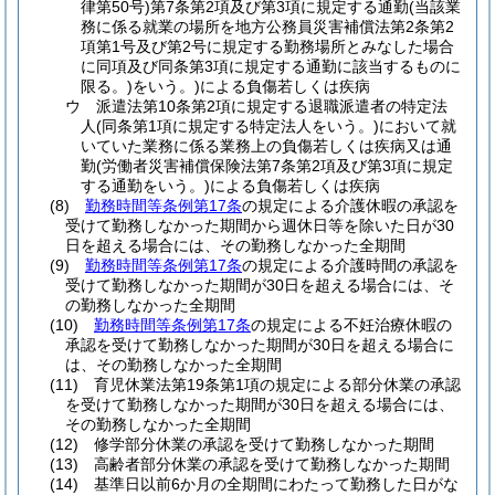
律第50号)
第7条第2項及び第3項に規定する通勤
(当該業
務に係る就業の場所を地方公務員災害補償法第2条第2
項第1号及び第2号に規定する勤務場所とみなした場合
に同項及び同条第3項に規定する通勤に該当するものに
限る。)
をいう。)
による負傷若しくは疾病
ウ
派遣法第10条第2項に規定する退職派遣者の特定法
人
(同条第1項に規定する特定法人をいう。)
において就
いていた業務に係る業務上の負傷若しくは疾病又は通
勤
(労働者災害補償保険法第7条第2項及び第3項に規定
する通勤をいう。)
による負傷若しくは疾病
(8)
勤務時間等条例第17条
の規定による介護休暇の承認を
受けて勤務しなかった期間から週休日等を除いた日が30
日を超える場合には、その勤務しなかった全期間
(9)
勤務時間等条例第17条
の規定による介護時間の承認を
受けて勤務しなかった期間が30日を超える場合には、そ
の勤務しなかった全期間
(10)
勤務時間等条例第17条
の規定による不妊治療休暇の
承認を受けて勤務しなかった期間が30日を超える場合に
は、その勤務しなかった全期間
(11)
育児休業法第19条第1項の規定による部分休業の承認
を受けて勤務しなかった期間が30日を超える場合には、
その勤務しなかった全期間
(12)
修学部分休業の承認を受けて勤務しなかった期間
(13)
高齢者部分休業の承認を受けて勤務しなかった期間
(14)
基準日以前6か月の全期間にわたって勤務した日がな