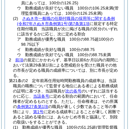
員にあっては、100分の126.25)
ウ
勤務成績が良好でない職員 100分の106.25未満
(管
理監督職員にあっては、100分の126.25未満)
(2)
さぬき市一般職の任期付職員の採用等に関する条例
(令和7年さぬき市条例第1号)
第7条第1項
に規定する特定
任期付職員 当該職員が次に掲げる職員の区分のいずれ
に該当するかに応じ、次に定める割合
ア
勤務成績が優秀な職員 100分の88.75超100分の
98.75以下
イ
勤務成績が良好な職員 100分の88.75
ウ
勤務成績が良好でない職員 100分の88.75未満
2
前項
の規定にかかわらず、基準日以前6か月以内の期間に
おいて法第29条第1項による懲戒処分を受けた職員その他
の市長が定める職員の成績率については、別に市長が定め
る。
第21条の2
定年前再任用短時間勤務職員の成績率は、当該
職員の職務について監督する地位にある者による勤務成績
の証明に基づき、当該職員が
次の各号
のいずれに該当する
かに応じ、
当該各号
に定める割合の範囲内において、任命
権者が定めるものとする。
ただし、任命権者は、その所属
の
条例第27条第1項
の職員が著しく少数であること等の事
情により、
第1号
に定める成績率によることが著しく困難で
あると認める場合には、あらかじめ市長と協議して、別段
の取扱いをすることができる。
(1)
勤務成績が優秀な職員 100分の51.25超
(管理監督職