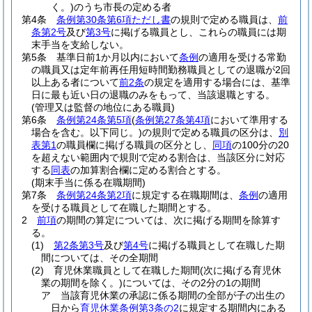
く。)
のうち市長の定める者
第4条
条例第30条第6項ただし書
の規則で定める職員は、
前
条第2号
及び
第3号
に掲げる職員とし、これらの職員には期
末手当を支給しない。
第5条
基準日前1か月以内において
条例
の適用を受ける常勤
の職員又は定年前再任用短時間勤務職員としての退職が2回
以上ある者について
前2条
の規定を適用する場合には、基準
日に最も近い日の退職のみをもって、当該退職とする。
(管理又は監督の地位にある職員)
第6条
条例第24条第5項
(
条例第27条第4項
において準用する
場合を含む。以下同じ。)
の規則で定める職員の区分は、
別
表第1
の職員欄に掲げる職員の区分とし、
同項
の100分の20
を超えない範囲内で規則で定める割合は、当該区分に対応
する
同表
の加算割合欄に定める割合とする。
(期末手当に係る在職期間)
第7条
条例第24条第2項
に規定する在職期間は、
条例
の適用
を受ける職員として在職した期間とする。
2
前項
の期間の算定については、次に掲げる期間を除算す
る。
(1)
第2条第3号
及び
第4号
に掲げる職員として在職した期
間については、その全期間
(2)
育児休業職員として在職した期間
(次に掲げる育児休
業の期間を除く。)
については、その2分の1の期間
ア
当該育児休業の承認に係る期間の全部が子の出生の
日から
育児休業条例第3条の2
に規定する期間内にある