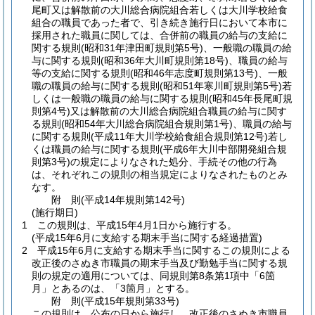
尾町又は解散前の大川総合病院組合若しくは大川学校給食
組合の職員であった者で、引き続き施行日において本市に
採用された職員に関しては、合併前の職員の給与の支給に
関する規則
(昭和31年津田町規則第5号)
、一般職の職員の給
与に関する規則
(昭和36年大川町規則第18号)
、職員の給与
等の支給に関する規則
(昭和46年志度町規則第13号)
、一般
職の職員の給与に関する規則
(昭和51年寒川町規則第5号)
若
しくは一般職の職員の給与に関する規則
(昭和45年長尾町規
則第4号)
又は解散前の大川総合病院組合職員の給与に関す
る規則
(昭和54年大川総合病院組合規則第1号)
、職員の給与
に関する規則
(平成11年大川学校給食組合規則第12号)
若し
くは職員の給与に関する規則
(平成6年大川中部開発組合規
則第3号)
の規定によりなされた処分、手続その他の行為
は、それぞれこの規則の相当規定によりなされたものとみ
なす。
附
則
(平成14年
規則第142号)
(施行期日)
1
この規則は、平成15年4月1日から施行する。
(平成15年6月に支給する期末手当に関する経過措置)
2
平成15年6月に支給する期末手当に関するこの規則による
改正後のさぬき市職員の期末手当及び勤勉手当に関する規
則の規定の適用については、同規則第8条第1項中「6箇
月」とあるのは、「3箇月」とする。
附
則
(平成15年
規則第33号)
この規則は、公布の日から施行し、改正後のさぬき市職員