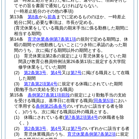
該一時差止処分を受けた者に対し、速やかに、理由を付し
てその旨を書面で通知しなければならない。
(一時差止処分のその他の事項)
第13条
第8条
から
前条
までに定めるもののほか、一時差止
処分に関し必要な事項は、市長が定める。
(育児休業をしている職員の期末手当に係る勤務した期間に
相当する期間)
第14条
育児休業条例第7条第1項
の規則で定める期間は、休
暇の期間その他勤務しないことにつき特に承認のあった期
間のうち、次に掲げる期間以外の期間とする。
(1)
育児休業法第2条の規定により育児休業をしていた期
間及び教育公務員特例法第26条第1項に規定する大学院
修学休業をしていた期間
(2)
第2条第3号
、
第4号
又は
第7号
に掲げる職員として在職
した期間
(3)
第7条第2項第4号
に規定する休職にされていた期間
(勤勉手当の支給を受ける職員)
第15条
条例第27条第1項前段
の規定により勤勉手当の支給
を受ける職員は、基準日に在職する職員
(
同条第5項
におい
て準用する
条例第25条各号
のいずれかに該当する者を除
く。)
のうち、次に掲げる職員以外の職員とする。
(1)
休職にされている者
(
第7条第2項第4号
の休職者を除
く。)
(2)
第2条第3号
、
第4号
又は
第7号
のいずれかに該当する者
(3)
育児休業職員のうち、
育児休業条例第7条第2項
に規定