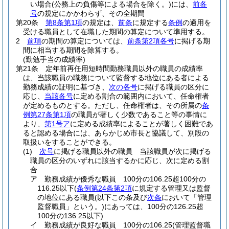
い場合
(公務上の負傷等による場合を除く。)
には、
前各
号
の規定にかかわらず、その全期間
第20条
第8条第1項
の規定は、
前条
に規定する
条例
の適用を
受ける職員として在職した期間の算定について準用する。
2
前項
の期間の算定については、
前条第2項各号
に掲げる期
間に相当する期間を除算する。
(勤勉手当の成績率)
第21条
定年前再任用短時間勤務職員以外の職員の成績率
は、当該職員の職務について監督する地位にある者による
勤務成績の証明に基づき、
次の各号
に掲げる職員の区分に
応じ、
当該各号
に定める割合の範囲内において、任命権者
が定めるものとする。
ただし、任命権者は、その所属の
条
例第27条第1項
の職員が著しく少数であること等の事情に
より、
第1号ア
に定める成績率によることが著しく困難であ
ると認める場合には、あらかじめ市長と協議して、別段の
取扱いをすることができる。
(1)
次号
に掲げる職員以外の職員 当該職員が次に掲げる
職員の区分のいずれに該当するかに応じ、次に定める割
合
ア
勤務成績が優秀な職員 100分の106.25超100分の
116.25以下
(
条例第24条第2項
に規定する管理又は監督
の地位にある職員
(以下この条及び
次条
において「管理
監督職員」という。)
にあっては、100分の126.25超
100分の136.25以下)
イ
勤務成績が良好な職員 100分の106.25
(管理監督職