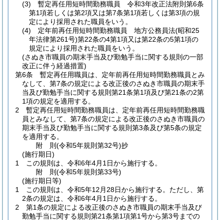
(3)
暫定再任用短時間勤務職員 令和3年改正法附則第6条
第1項若しくは第2項又は第7条第1項若しくは第3項の規
定により採用された職員をいう。
(4)
定年前再任用短時間勤務職員 地方公務員法
(昭和25
年法律第261号)
第22条の4第1項又は第22条の5第1項の
規定により採用された職員をいう。
(さぬき市職員の期末手当及び勤勉手当に関する規則の一部
改正に伴う経過措置)
第6条
暫定再任用職員は、定年前再任用短時間勤務職員とみ
なして、第7条の規定による改正後のさぬき市職員の期末手
当及び勤勉手当に関する規則第21条第1項及び第21条の2第
1項の規定を適用する。
2
暫定再任用短時間勤務職員は、定年前再任用短時間勤務職
員とみなして、第7条の規定による改正後のさぬき市職員の
期末手当及び勤勉手当に関する規則第3条及び第5条の規定
を適用する。
附
則
(令和5年
規則第32号)
抄
(施行期日)
1
この規則は、令和6年4月1日から施行する。
附
則
(令和5年
規則第33号)
(施行期日等)
1
この規則は、令和5年12月28日から施行する。
ただし、第
2条の規定は、令和6年4月1日から施行する。
2
第1条の規定による改正後のさぬき市職員の期末手当及び
勤勉手当に関する規則第21条第1項第1号から第3号までの