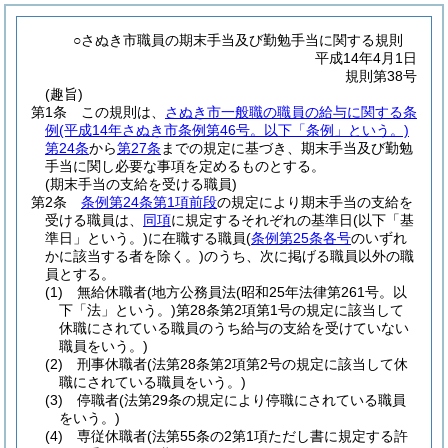
○さぬき市職員の期末手当及び勤勉手当に関する規則
平成14年4月1日
規則第38号
(趣旨)
第1条
この規則は、
さぬき市一般職の職員の給与に関する条
例
(平成14年さぬき市条例第46号。以下「条例」という。)
第24条
から
第27条
までの規定に基づき、期末手当及び勤勉
手当に関し必要な事項を定めるものとする。
(期末手当の支給を受ける職員)
第2条
条例第24条第1項前段
の規定により期末手当の支給を
受ける職員は、
同項
に規定するそれぞれの基準日
(以下「基
準日」という。)
に在職する職員
(
条例第25条各号
のいずれ
かに該当する者を除く。)
のうち、次に掲げる職員以外の職
員とする。
(1)
無給休職者
(地方公務員法
(昭和25年法律第261号。以
下「法」という。)
第28条第2項第1号の規定に該当して
休職にされている職員のうち給与の支給を受けていない
職員をいう。)
(2)
刑事休職者
(法第28条第2項第2号の規定に該当して休
職にされている職員をいう。)
(3)
停職者
(法第29条の規定により停職にされている職員
をいう。)
(4)
専従休職者
(法第55条の2第1項ただし書に規定する許