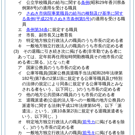
イ
公立学校職員の給与に関する
条例
(昭和29年香川県条
例第8号)
の適用を受ける職員
ウ
さぬき市病院事業職員の給与の種類及び基準に関す
る条例
(平成22年さぬき市条例第5号)
の適用を受ける職
員
エ
条例第34条
に規定する職員
オ
市長、副市長又は教育長
カ
特定地方独立行政法人の職員のうち市長の定める者
キ
一般地方独立行政法人の職員のうち市長の定める者
(3)
その退職に引き続き次に掲げる者
(非常勤である者に
あっては、定年前再任用短時間勤務職員その他市長の定
める者に限る。)
となった者
ア
国家公務員のうち市長の定める者
イ
公庫等職員
(国家公務員退職手当法
(昭和28年法律第
182号)
第7条の2第1項に規定する公庫等職員及び特別
の法律の規定により同条に規定する公庫等職員とみな
される者をいう。以下同じ。)
のうち市長の定める者
ウ
他の地方公共団体の職員のうち市長の定める者
エ
退職派遣者
(公益的法人等への一般職の地方公務員の
派遣等に関する法律
(平成12年法律第50号。以下「派
遣法」という。)
第10条第2項に規定する退職派遣者を
いう。以下同じ。)
オ
特定地方独立行政法人の職員
(
前号カ
に掲げる者を除
く。)
のうち市長の定める者
カ
一般地方独立行政法人の職員
(
前号キ
に掲げる者を除