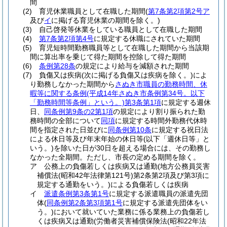
間
(2)
育児休業職員として在職した期間
(
第7条第2項第2号ア
及び
イ
に掲げる育児休業の期間を除く。)
(3)
自己啓発等休業をしている職員として在職した期間
(4)
第7条第2項第4号
に規定する休職にされていた期間
(5)
育児短時間勤務職員等として在職した期間から当該期
間に算出率を乗じて得た期間を控除して得た期間
(6)
条例第28条
の規定により給与を減額された期間
(7)
負傷又は疾病
(次に掲げる負傷又は疾病を除く。)
によ
り勤務しなかった期間から
さぬき市職員の勤務時間、休
暇等に関する条例
(平成14年さぬき市条例第34号。以下
「勤務時間等条例」という。)
第3条第1項
に規定する週休
日、
同条例第9条の2第1項
の規定により割り振られた勤
務時間の全部について
同項
に規定する時間外勤務代休時
間を指定された日並びに
同条例第10条
に規定する祝日法
による休日等及び年末年始の休日等
(以下「週休日等」と
いう。)
を除いた日が30日を超える場合には、その勤務し
なかった全期間。
ただし、市長の定める期間を除く。
ア
公務上の負傷若しくは疾病又は通勤
(地方公務員災害
補償法
(昭和42年法律第121号)
第2条第2項及び第3項に
規定する通勤をいう。)
による負傷若しくは疾病
イ
派遣条例第3条第1号
に規定する派遣職員の派遣先団
体
(
同条例第2条第3項第1号
に規定する派遣先団体をい
う。)
において就いていた業務に係る業務上の負傷若し
くは疾病又は通勤
(労働者災害補償保険法
(昭和22年法