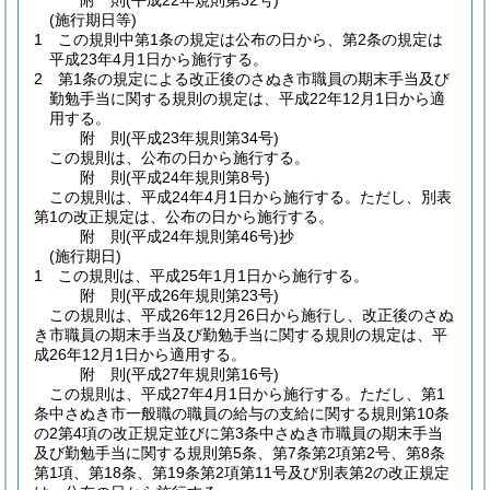
附
則
(平成22年
規則第32号)
(施行期日等)
1
この規則中第1条の規定は公布の日から、第2条の規定は
平成23年4月1日から施行する。
2
第1条の規定による改正後のさぬき市職員の期末手当及び
勤勉手当に関する規則の規定は、平成22年12月1日から適
用する。
附
則
(平成23年
規則第34号)
この規則は、公布の日から施行する。
附
則
(平成24年
規則第8号)
この規則は、平成24年4月1日から施行する。
ただし、別表
第1の改正規定は、公布の日から施行する。
附
則
(平成24年
規則第46号)
抄
(施行期日)
1
この規則は、平成25年1月1日から施行する。
附
則
(平成26年
規則第23号)
この規則は、平成26年12月26日から施行し、改正後のさぬ
き市職員の期末手当及び勤勉手当に関する規則の規定は、平
成26年12月1日から適用する。
附
則
(平成27年
規則第16号)
この規則は、平成27年4月1日から施行する。
ただし、第1
条中さぬき市一般職の職員の給与の支給に関する規則第10条
の2第4項の改正規定並びに第3条中さぬき市職員の期末手当
及び勤勉手当に関する規則第5条、第7条第2項第2号、第8条
第1項、第18条、第19条第2項第11号及び別表第2の改正規定