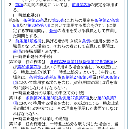
2
前項
の期間の算定については、
前条第2項
の規定を準用す
る。
(一時差止処分)
第9条
条例第25条
及び
第26条
(これらの規定を
条例第27条第
5項
及び
第30条第7項
において準用する場合を含む。)
に規
定する在職期間は、
条例
の適用を受ける職員として在職し
た期間とする。
2
前条第1項各号
に掲げる者が引き続き
条例
の適用を受ける
職員となった場合は、それらの者として在職した期間は、
前項
の在職期間とみなす。
(一時差止処分の手続)
第10条
任命権者は、
条例第26条第1項
(
条例第27条第5項
及
び
第30条第7項
において準用する場合を含む。)
の規定によ
る一時差止処分
(以下「一時差止処分」という。)
を行った
場合は、
条例第26条第6項
(
条例第27条第5項
及び
第30条第7
項
において準用する場合を含む。)
の説明書の写し1通を市
長に提出しなければならない。
(一時差止処分の取消しの申立ての手続)
第11条
条例第26条第3項
(
条例第27条第5項
及び
第30条第7
項
において準用する場合を含む。)
の規定による一時差止処
分の取消しの申立ては、その理由を明示した書面でしなけ
ればならない。
(一時差止処分の取消しの通知)
第12条
任命権者は、一時差止処分を取り消した場合は、当