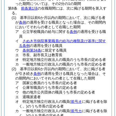
った期間については、その2分の1の期間
第8条
前条第1項
の在職期間には、次に掲げる期間を算入す
る。
(1)
基準日以前6か月以内の期間において、次に掲げる者
が
条例
の適用を受ける職員となった場合は、その期間内
においてそれらの者として在職した期間
ア
公立学校職員の給与に関する
条例
の適用を受ける職
員
イ
さぬき市病院事業職員の給与の種類及び基準に関す
る条例
の適用を受ける職員
ウ
条例第34条
に規定する職員
エ
市長、副市長又は教育長
オ
特定地方独立行政法人の職員のうち市長の定める者
カ
一般地方独立行政法人の職員のうち市長の定める者
(2)
基準日以前6か月以内の期間において、次に掲げる者
が引き続き
条例
の適用を受ける職員となった場合は、そ
の期間内においてそれらの者として在職した期間
ア
国家公務員のうち市長の定める者
イ
公庫等職員のうち市長の定める者
ウ
他の地方公共団体の職員うち市長の定める者
エ
退職派遣者
オ
特定地方独立行政法人の職員
(
前号オ
に掲げる者を除
く。)
のうち市長の定める者
カ
一般地方独立行政法人の職員
(
前号カ
に掲げる者を除
く。)
のうち市長の定める者