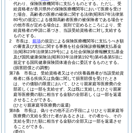
代わり、保険医療機関等に支払うものとする。
ただし、受
給資格者が香川県外の保険医療機関等において医療を受け
た場合、高齢者の医療の確保に関する法律
(昭和57年法律第
80号)
の規定による後期高齢者医療の被保険者である場合そ
の他市長が定める場合は、規則で定めるところにより、受
給資格者の申請に基づき、当該受給資格者に対し支給する
ものとする。
2
市長は、
前項
の規定による保険医療機関等に支払うべき額
の審査及び支払に関する事務を社会保険診療報酬支払基金
法
(昭和23年法律第129号)
による社会保険診療報酬支払基金
及び国民健康保険法
(昭和33年法律第192号)
第45条第5項に
規定する国民健康保険団体連合会に委託するものとする。
(損害賠償との調整)
第7条
市長は、受給資格者又はその扶養義務者が当該受給資
格者に係る疾病又は負傷に関して損害賠償を受けたとき
は、その価額の限度において、ひとり親家庭等医療費の全
部若しくは一部を支給せず、又は既に支給したひとり親家
庭等医療費の額に相当する金額の全部若しくは一部を返還
させることができる。
(ひとり親家庭等医療費の返還)
第8条
市長は、偽りその他不正の手段によりひとり親家庭等
医療費の支給を受けた者があるときは、その者から、その
支給を受けた額に相当する金額の全部又は一部を返還させ
ることができる。
(委任)