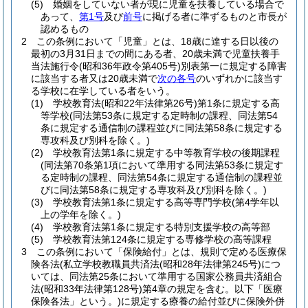
(5)
婚姻をしていない者が現に児童を扶養している場合で
あって、
第1号
及び
前号
に掲げる者に準ずるものと市長が
認めるもの
2
この条例において「児童」とは、18歳に達する日以後の
最初の3月31日までの間にある者、20歳未満で児童扶養手
当法施行令
(昭和36年政令第405号)
別表第一に規定する障害
に該当する者又は20歳未満で
次の各号
のいずれかに該当す
る学校に在学している者をいう。
(1)
学校教育法
(昭和22年法律第26号)
第1条に規定する高
等学校
(同法第53条に規定する定時制の課程、同法第54
条に規定する通信制の課程並びに同法第58条に規定する
専攻科及び別科を除く。)
(2)
学校教育法第1条に規定する中等教育学校の後期課程
(同法第70条第1項において準用する同法第53条に規定す
る定時制の課程、同法第54条に規定する通信制の課程並
びに同法第58条に規定する専攻科及び別科を除く。)
(3)
学校教育法第1条に規定する高等専門学校
(第4学年以
上の学年を除く。)
(4)
学校教育法第1条に規定する特別支援学校の高等部
(5)
学校教育法第124条に規定する専修学校の高等課程
3
この条例において「保険給付」とは、規則で定める医療保
険各法
(私立学校教職員共済法
(昭和28年法律第245号)
につ
いては、同法第25条において準用する国家公務員共済組合
法
(昭和33年法律第128号)
第4章の規定を含む。以下「医療
保険各法」という。)
に規定する療養の給付並びに保険外併