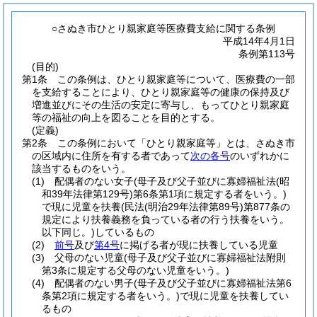
○さぬき市ひとり親家庭等医療費支給に関する条例
平成14年4月1日
条例第113号
(目的)
第1条
この条例は、ひとり親家庭等について、医療費の一部
を支給することにより、ひとり親家庭等の健康の保持及び
増進並びにその生活の安定に寄与し、もってひとり親家庭
等の福祉の向上を図ることを目的とする。
(定義)
第2条
この条例において「ひとり親家庭等」とは、さぬき市
の区域内に住所を有する者であって
次の各号
のいずれかに
該当するものをいう。
(1)
配偶者のない女子
(母子及び父子並びに寡婦福祉法
(昭
和39年法律第129号)
第6条第1項に規定する者をいう。)
で現に児童を扶養
(民法
(明治29年法律第89号)
第877条の
規定により扶養義務を負っている者の行う扶養をいう。
以下同じ。)
しているもの
(2)
前号
及び
第4号
に掲げる者が現に扶養している児童
(3)
父母のない児童
(母子及び父子並びに寡婦福祉法附則
第3条に規定する父母のない児童をいう。)
(4)
配偶者のない男子
(母子及び父子並びに寡婦福祉法第6
条第2項に規定する者をいう。)
で現に児童を扶養してい
るもの