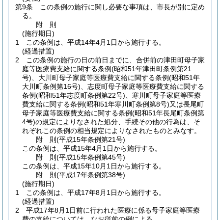
第9条
この条例の施行に関し必要な事項は、市長が別に定め
る。
附
則
(施行期日)
1
この条例は、平成14年4月1日から施行する。
(経過措置)
2
この条例の施行の日の前日までに、合併前の津田町母子家
庭等医療費支給に関する条例
(昭和51年津田町条例第21
号)
、大川町母子家庭等医療費支給に関する条例
(昭和51年
大川町条例第16号)
、志度町母子家庭等医療費支給に関する
条例
(昭和51年志度町条例第22号)
、寒川町母子家庭等医療
費支給に関する条例
(昭和51年寒川町条例第8号)
又は長尾町
母子家庭等医療費支給に関する条例
(昭和51年長尾町条例第
4号)
の規定によりなされた処分、手続その他の行為は、そ
れぞれこの条例の相当規定によりなされたものとみなす。
附
則
(平成15年
条例第21号)
この条例は、平成15年4月1日から施行する。
附
則
(平成15年
条例第45号)
この条例は、平成15年10月1日から施行する。
附
則
(平成17年
条例第38号)
(施行期日)
1
この条例は、平成17年8月1日から施行する。
(経過措置)
2
平成17年8月1日前に行われた医療に係る母子家庭等医療
費の支給については、なお従前の例による。