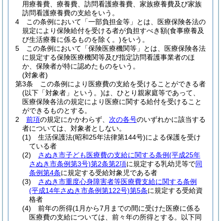
用療養費、療養費、訪問看護療養費、家族療養費及び家族
訪問看護療養費の支給をいう。
4
この条例において「一部負担金等」とは、医療保険各法の
規定により保険給付を受ける者が負担すべき額
(食事療養及
び生活療養に係るものを除く。)
をいう。
5
この条例において「保険医療機関等」とは、医療保険各法
に規定する保険医療機関等及び指定訪問看護事業者のほ
か、保険者が特に認めたものをいう。
(対象者)
第3条
この条例により医療費の支給を受けることができる者
(以下「対象者」という。)
は、ひとり親家庭等であって、
医療保険各法の規定により医療に関する給付を受けること
ができるものとする。
2
前項
の規定にかかわらず、
次の各号
のいずれかに該当する
者については、対象者としない。
(1)
生活保護法
(昭和25年法律第144号)
による保護を受け
ている者
(2)
さぬき市子ども医療費の支給に関する条例
(平成25年
さぬき市条例第3号)
第2条第2項
に規定する乳幼児等で
同
条例第4条
に規定する受給対象児である者
(3)
さぬき市重度心身障害者等医療費支給に関する条例
(平成14年さぬき市条例第122号)
第5条
に規定する受給資
格者
(4)
前年の所得
(1月から7月までの間に受けた医療に係る
医療費の支給については、前々年の所得とする。以下同