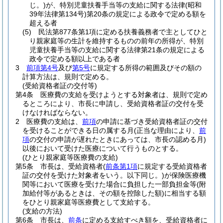
じ。)
が、特別児童扶養手当等の支給に関する法律
(昭和
39年法律第134号)
第20条の規定による政令で定める額を
超える者
(5)
民法第877条第1項に定める扶養義務者で主としてひと
り親家庭等の生計を維持するものの前年の所得が、特別
児童扶養手当等の支給に関する法律第21条の規定による
政令で定める額以上である者
3
前項第4号
及び
第5号
に規定する所得の範囲及びその額の
計算方法は、規則で定める。
(受給資格者証の交付等)
第4条
医療費の支給を受けようとする対象者は、規則で定め
るところにより、市長に申請し、受給資格者証の交付を受
けなければならない。
2
医療費の支給は、
前項
の申請に基づき受給資格者証の交付
を受けることができる日の属する月
(正当な理由により、
前
項
の交付の申請が遅れたときにあっては、市長の認める月)
以後において受けた医療について行うものとする。
(ひとり親家庭等医療費の支給)
第5条
市長は、受給資格者
(
前条第1項
に規定する受給資格者
証の交付を受けた対象者をいう。以下同じ。)
が保険医療機
関等において医療を受けた場合に負担した一部負担金等
(附
加給付等があるときは、その額を控除した額)
に相当する額
をひとり親家庭等医療費として支給する。
(支給の方法)
第6条
市長は、
前条
に定める支給すべき額を、受給資格者に