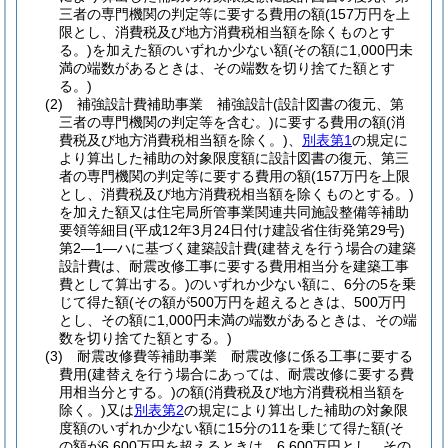
三者の専門機関の判定等に要する費用の額
(157万円を上
限とし、消費税及び地方消費税相当額を除くものとす
る。)
を加えた額のいずれか少ない額
(その額に1,000円未
満の端数があるときは、その端数を切り捨てた額とす
る。)
(2)
補強設計費補助事業 補強設計
(設計図書の復元、第
三者の専門機関の判定等を含む。)
に要する費用の額
(消
費税及び地方消費税相当額を除く。)
、
別表第1
の規定に
より算出した補助の対象限度額に設計図書の復元、第三
者の専門機関の判定等に要する費用の額
(157万円を上限
とし、消費税及び地方消費税相当額を除くものとする。)
を加えた額又は住宅局所管事業関連共同施設整備等補助
要領等細目
(平成12年3月24日付け建設省住街発第29号)
第2―1―ハに基づく建築設計費
(建替えを行う場合の建築
設計費は、耐震改修工事に要する費用相当分を建築工事
費として算出する。)
のいずれか少ない額に、6分の5を乗
じて得た額
(その額が500万円を超えるときは、500万円
とし、その額に1,000円未満の端数があるときは、その端
数を切り捨てた額とする。)
(3)
耐震改修費等補助事業 耐震改修に係る工事に要する
費用
(建替えを行う場合にあっては、耐震改修に要する費
用相当分とする。)
の額
(消費税及び地方消費税相当額を
除く。)
又は
別表第2
の規定により算出した補助の対象限
度額のいずれか少ない額に15分の11を乗じて得た額
(そ
の額が6,600万円を超えるときは、6,600万円とし、その