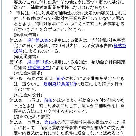
容及びこれに付した条件その他法令に基づく市長の処分に
従って、補助対象事業を実施しなければならない。
2
市長は、補助対象者が補助金の交付決定の内容又はこれに
付した条件に従って補助対象事業を遂行していないと認め
るときは、補助対象者にこれらに従って補助対象事業を遂
行すべきことを命ずることができる。
(実績報告書)
第15条
規則第10条
の規定による報告は、当該補助対象事業
完了の日から起算して20日以内に、完了実績報告書
(
様式第
18号
)
によるものとする。
(確定通知書)
第16条
規則第11条
の規定による通知は、補助金交付額確定
通知書
(
様式第19号
)
によるものとする。
(補助金の請求)
第17条
補助対象者は、
前条
の規定による通知を受けたとき
は、速やかに、
規則第12条第1項
の規定による請求を行う
ものとする。
(補助金の交付)
第18条
市長は、
前条
の規定による補助金の交付の請求があ
ったときは、補助対象者に対して、速やかに補助金を口座
振替の方法により交付するものとする。
(是正のための措置)
第19条
市長は、
第15条
の完了実績報告書の提出があった場
合において、当該耐震改修等事業の成果が補助金の交付決
定の内容又はこれに付した条件に適合しないと認めるとき