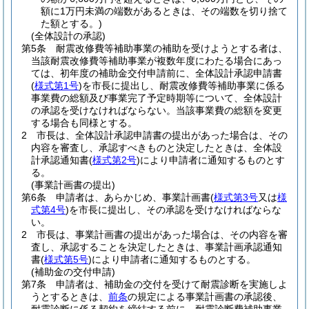
額に1万円未満の端数があるときは、その端数を切り捨て
た額とする。)
(全体設計の承認)
第5条
耐震改修費等補助事業の補助を受けようとする者は、
当該耐震改修費等補助事業が複数年度にわたる場合にあっ
ては、初年度の補助金交付申請前に、全体設計承認申請書
(
様式第1号
)
を市長に提出し、耐震改修費等補助事業に係る
事業費の総額及び事業完了予定時期等について、全体設計
の承認を受けなければならない。
当該事業費の総額を変更
する場合も同様とする。
2
市長は、全体設計承認申請書の提出があった場合は、その
内容を審査し、承認すべきものと決定したときは、全体設
計承認通知書
(
様式第2号
)
により申請者に通知するものとす
る。
(事業計画書の提出)
第6条
申請者は、あらかじめ、事業計画書
(
様式第3号
又は
様
式第4号
)
を市長に提出し、その承認を受けなければならな
い。
2
市長は、事業計画書の提出があった場合は、その内容を審
査し、承認することを決定したときは、事業計画承認通知
書
(
様式第5号
)
により申請者に通知するものとする。
(補助金の交付申請)
第7条
申請者は、補助金の交付を受けて耐震診断を実施しよ
うとするときは、
前条
の規定による事業計画書の承認後、