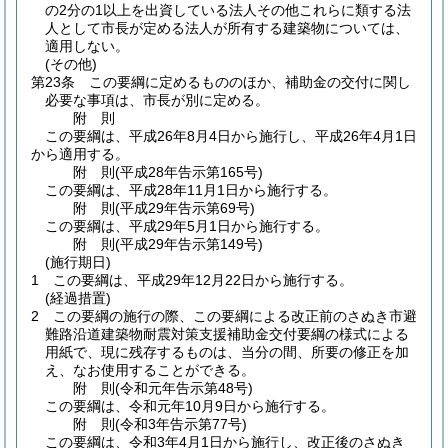
の2分の1以上を出資している法人その他これらに類する法
人として市長が定める法人が所有する建築物については、
適用しない。
(その他)
第23条
この要綱に定めるもののほか、補助金の交付に関し
必要な事項は、市長が別に定める。
附
則
この要綱は、平成26年8月4日から施行し、平成26年4月1日
から適用する。
附
則
(平成28年
告示第165号)
この要綱は、平成28年11月1日から施行する。
附
則
(平成29年
告示第69号)
この要綱は、平成29年5月1日から施行する。
附
則
(平成29年
告示第149号)
(施行期日)
1
この要綱は、平成29年12月22日から施行する。
(経過措置)
2
この要綱の施行の際、この要綱による改正前のさぬき市避
難路沿道建築物耐震対策支援補助金交付要綱の様式による
用紙で、現に残存するものは、当分の間、所要の修正を加
え、なお使用することができる。
附
則
(令和元年
告示第48号)
この要綱は、令和元年10月9日から施行する。
附
則
(令和3年
告示第77号)
この要綱は、令和3年4月1日から施行し、改正後のさぬき