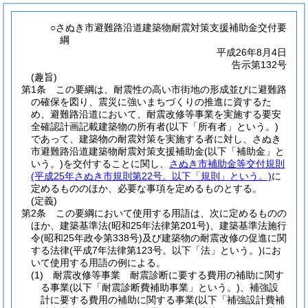
○さぬき市避難路沿道建築物耐震対策支援補助金交付要
綱
平成26年8月4日
告示第132号
(趣旨)
第1条
この要綱は、耐震性の高い市街地の形成並びに避難路
の確保を図り、震災に強いまちづくりの推進に資するた
め、避難路沿道において、耐震改修等事業を実施する要安
全確認計画記載建築物の所有者
(以下「所有者」という。)
であって、建築物の耐震対策を実施する者に対し、さぬき
市避難路沿道建築物耐震対策支援補助金
(以下「補助金」と
いう。)
を交付することに関し、
さぬき市補助金等交付規則
(平成25年さぬき市規則第22号。以下「規則」という。)
に
定めるもののほか、必要な事項を定めるものとする。
(定義)
第2条
この要綱において使用する用語は、次に定めるものの
ほか、建築基準法
(昭和25年法律第201号)
、建築基準法施行
令
(昭和25年政令第338号)
及び建築物の耐震改修の促進に関
する法律
(平成7年法律第123号。以下「法」という。)
にお
いて使用する用語の例による。
(1)
耐震改修等事業 耐震診断に要する費用の補助に関す
る事業
(以下「耐震診断費補助事業」という。)
、補強設
計に要する費用の補助に関する事業
(以下「補強設計費補