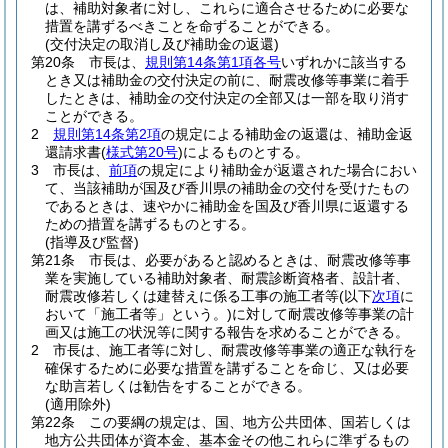
は、補助対象者に対し、これらに適合させるために必要な
措置を講ずるべきことを命ずることができる。
(交付決定の取消し及び補助金の返還)
第20条
市長は、
規則第14条第1項各号
いずれかに該当する
とき又は補助金の交付決定の前に、耐震改修等事業に着手
したときは、補助金の交付決定の全部又は一部を取り消す
ことができる。
2
規則第14条第2項
の規定による補助金の返還は、補助金返
還請求書
(
様式第20号
)
によるものとする。
3
市長は、
前項
の規定により補助金が返還された場合におい
て、当該補助が国及び香川県の補助金の交付を受けたもの
であるときは、速やかに補助金を国及び香川県に返還する
ための措置を講ずるものとする。
(指導及び監督)
第21条
市長は、必要があると認めるときは、耐震改修等事
業を実施している補助対象者、耐震診断資格者、設計者、
耐震改修若しくは建替えに係る工事の施工者等
(以下
次項
に
おいて「施工者等」という。)
に対して耐震改修等事業の計
画又は施工の状況等に関する報告を求めることができる。
2
市長は、施工者等に対し、耐震改修等事業の適正な執行を
確保するために必要な措置を講ずることを命じ、又は必要
な助言若しくは勧告をすることができる。
(適用除外)
第22条
この要綱の規定は、国、地方公共団体、国若しくは
地方公共団体が資本金、基本金その他これらに準ずるもの