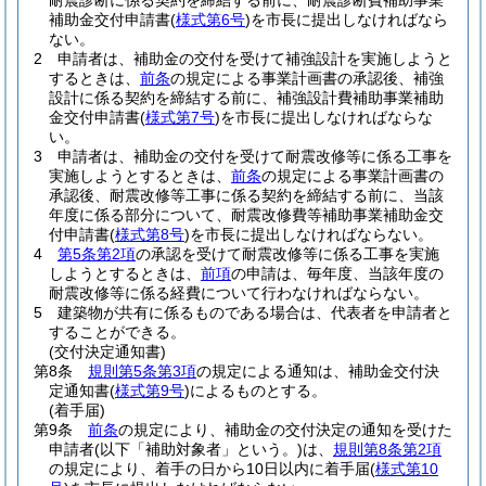
耐震診断に係る契約を締結する前に、耐震診断費補助事業
補助金交付申請書
(
様式第6号
)
を市長に提出しなければなら
ない。
2
申請者は、補助金の交付を受けて補強設計を実施しようと
するときは、
前条
の規定による事業計画書の承認後、補強
設計に係る契約を締結する前に、補強設計費補助事業補助
金交付申請書
(
様式第7号
)
を市長に提出しなければならな
い。
3
申請者は、補助金の交付を受けて耐震改修等に係る工事を
実施しようとするときは、
前条
の規定による事業計画書の
承認後、耐震改修等工事に係る契約を締結する前に、当該
年度に係る部分について、耐震改修費等補助事業補助金交
付申請書
(
様式第8号
)
を市長に提出しなければならない。
4
第5条第2項
の承認を受けて耐震改修等に係る工事を実施
しようとするときは、
前項
の申請は、毎年度、当該年度の
耐震改修等に係る経費について行わなければならない。
5
建築物が共有に係るものである場合は、代表者を申請者と
することができる。
(交付決定通知書)
第8条
規則第5条第3項
の規定による通知は、補助金交付決
定通知書
(
様式第9号
)
によるものとする。
(着手届)
第9条
前条
の規定により、補助金の交付決定の通知を受けた
申請者
(以下「補助対象者」という。)
は、
規則第8条第2項
の規定により、着手の日から10日以内に着手届
(
様式第10