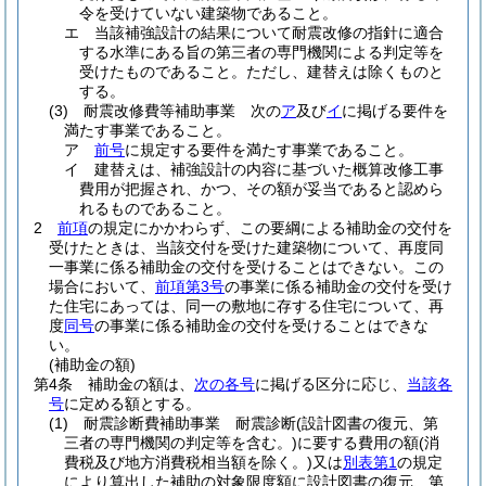
令を受けていない建築物であること。
エ
当該補強設計の結果について耐震改修の指針に適合
する水準にある旨の第三者の専門機関による判定等を
受けたものであること。
ただし、建替えは除くものと
する。
(3)
耐震改修費等補助事業 次の
ア
及び
イ
に掲げる要件を
満たす事業であること。
ア
前号
に規定する要件を満たす事業であること。
イ
建替えは、補強設計の内容に基づいた概算改修工事
費用が把握され、かつ、その額が妥当であると認めら
れるものであること。
2
前項
の規定にかかわらず、この要綱による補助金の交付を
受けたときは、当該交付を受けた建築物について、再度同
一事業に係る補助金の交付を受けることはできない。
この
場合において、
前項第3号
の事業に係る補助金の交付を受け
た住宅にあっては、同一の敷地に存する住宅について、再
度
同号
の事業に係る補助金の交付を受けることはできな
い。
(補助金の額)
第4条
補助金の額は、
次の各号
に掲げる区分に応じ、
当該各
号
に定める額とする。
(1)
耐震診断費補助事業 耐震診断
(設計図書の復元、第
三者の専門機関の判定等を含む。)
に要する費用の額
(消
費税及び地方消費税相当額を除く。)
又は
別表第1
の規定
により算出した補助の対象限度額に設計図書の復元、第