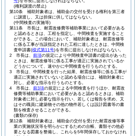
号
)
を市長に提出しなければならない。
(権利譲渡の禁止)
第10条
補助対象者は、補助金の交付を受ける権利を第三者
に譲渡し、又は担保に供してはならない。
(中間検査の実施等)
第11条
市長は、耐震改修費等補助事業において必要がある
と認めるときは、工程を指定し、中間検査を実施すること
ができる。
この場合において、補助対象者は、耐震改修等
に係る工事が当該指定された工程に達したときは、中間検
査申請書
(
様式第11号
)
を市長に提出しなければならない。
2
市長は、
前項
の規定により中間検査申請書の提出があった
ときは、耐震改修等に係る工事が適正に実施されているか
どうかについて、速やかに中間検査を行うものとする。
3
市長は、中間検査を行った結果、耐震改修等に係る工事が
適正に実施されていないと認める場合には、補助対象者に
対し、必要な指示を行うものとする。
4
市長は、
前3項
の規定による中間検査を行うほか、耐震改
修費等補助事業において必要があると認めるときは、補助
対象者に対し必要な指示を行い、若しくは報告を求め、又
はその職員に建築物その他の物件若しくは設計図書等の書
類を検査させることができる。
(書類の保存)
第12条
補助対象者は、補助金の交付を受けた耐震改修等事
業の実施状況等を明らかにするための台帳、書類その他必
要となる図書を整備し、これらを5年間保存しておかなけれ