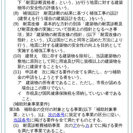
下「耐震診断資格者」という。)
が行う地震に対する建築
物等の安全性の評価をいう。
(8)
補強設計 耐震診断の結果に基づく補強工事の設計
(建替えを行う場合の建築設計を含む。)
をいう。
(9)
耐震改修 基本的な方針の別添「建築物の耐震診断及
び耐震改修の実施について技術上の指針となるべき事
項」第2「建築物の耐震改修の指針」
(以下「耐震改修の
指針」という。)
又は国がこれと同等と認めた方法により
行う、地震に対する建築物の安全性の向上を目的として
実施する補強工事をいう。
(10)
建替え 現に存する建築物を除却し、当該建築物の
敷地に原則として同じ用途及び同じ規模以上の建築物を
新たに建築することをいう。
(11)
申請者 次に掲げる要件の全てを満たし、かつ補助
金の申請をしようとする者をいう。
ア
建築物の所有者であること。
ただし、市長が認める
場合はこの限りでない。
イ
市税及び国民健康保険税を滞納していない者である
こと。
(補助対象事業要件)
第3条
補助金の交付の対象となる事業
(以下「補助対象事
業」という。)
は、
次の各号
に規定する事業の区分に従い、
当該各号
に掲げる要件を全て満たすものとする。
(1)
耐震診断費補助事業 次の
ア
から
カ
までに掲げる要件
を満たす事業であること。