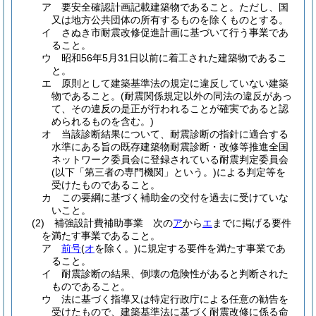
ア
要安全確認計画記載建築物であること。
ただし、国
又は地方公共団体の所有するものを除くものとする。
イ
さぬき市耐震改修促進計画に基づいて行う事業であ
ること。
ウ
昭和56年5月31日以前に着工された建築物であるこ
と。
エ
原則として建築基準法の規定に違反していない建築
物であること。
(耐震関係規定以外の同法の違反があっ
て、その違反の是正が行われることが確実であると認
められるものを含む。)
オ
当該診断結果について、耐震診断の指針に適合する
水準にある旨の既存建築物耐震診断・改修等推進全国
ネットワーク委員会に登録されている耐震判定委員会
(以下「第三者の専門機関」という。)
による判定等を
受けたものであること。
カ
この要綱に基づく補助金の交付を過去に受けていな
いこと。
(2)
補強設計費補助事業 次の
ア
から
エ
までに掲げる要件
を満たす事業であること。
ア
前号
(
オ
を除く。)
に規定する要件を満たす事業であ
ること。
イ
耐震診断の結果、倒壊の危険性があると判断された
ものであること。
ウ
法に基づく指導又は特定行政庁による任意の勧告を
受けたもので、建築基準法に基づく耐震改修に係る命