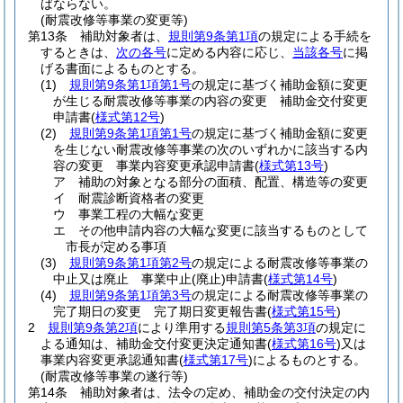
ばならない。
(耐震改修等事業の変更等)
第13条
補助対象者は、
規則第9条第1項
の規定による手続を
するときは、
次の各号
に定める内容に応じ、
当該各号
に掲
げる書面によるものとする。
(1)
規則第9条第1項第1号
の規定に基づく補助金額に変更
が生じる耐震改修等事業の内容の変更 補助金交付変更
申請書
(
様式第12号
)
(2)
規則第9条第1項第1号
の規定に基づく補助金額に変更
を生じない耐震改修等事業の次のいずれかに該当する内
容の変更 事業内容変更承認申請書
(
様式第13号
)
ア
補助の対象となる部分の面積、配置、構造等の変更
イ
耐震診断資格者の変更
ウ
事業工程の大幅な変更
エ
その他申請内容の大幅な変更に該当するものとして
市長が定める事項
(3)
規則第9条第1項第2号
の規定による耐震改修等事業の
中止又は廃止 事業中止
(廃止)
申請書
(
様式第14号
)
(4)
規則第9条第1項第3号
の規定による耐震改修等事業の
完了期日の変更 完了期日変更報告書
(
様式第15号
)
2
規則第9条第2項
により準用する
規則第5条第3項
の規定に
よる通知は、補助金交付変更決定通知書
(
様式第16号
)
又は
事業内容変更承認通知書
(
様式第17号
)
によるものとする。
(耐震改修等事業の遂行等)
第14条
補助対象者は、法令の定め、補助金の交付決定の内