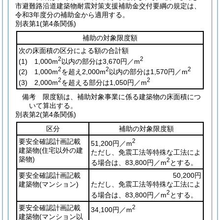
市避難路沿道建築物耐震対策支援補助金交付要綱の規定は、
令和3年度分の補助金から適用する。
別表第1
(第4条関係)
補助の対象限度額
次の床面積の区分による額の合計額
2
2
(1)
1,000m
以内の部分は3,670円／m
2
2
2
(2)
1,000m
を超え2,000m
以内の部分は1,570円／m
2
2
(3)
2,000m
を超える部分は1,050円／m
備考 限度額は、補助対象事業に係る建築物の床面積につ
いて算出する。
別表第2
(第4条関係)
区分
補助の対象限度額
要安全確認計画記載
2
51,200円／m
建築物
(住宅以外の建
ただし、免震工法等特殊な工法によ
築物)
2
る場合は、83,800円／m
とする。
要安全確認計画記載
50,200円
建築物
(マンション)
ただし、免震工法等特殊な工法によ
2
る場合は、83,800円／m
とする。
要安全確認計画記載
2
34,100円／m
建築物
(マンション以