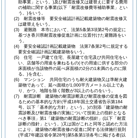
助事業」という。)
及び耐震改修又は建替えに要する費用
の補助に関する事業
(以下「耐震改修費等補助事業」とい
う。)
をいう。
(2)
耐震改修等 要安全確認計画記載建築物の耐震改修又
は建替えをいう。
(3)
避難路 本市において、法第5条第3項第2号の規定に
基づき香川県耐震改修促進計画に位置付けた避難路をい
う。
(4)
要安全確認計画記載建築物 法第7条第2号に規定する
要安全確認計画記載建築物をいう。
(5)
住宅 一戸建て住宅、長屋建て住宅及び共同住宅をい
い、店舗等の用途を兼ねるもの
(その用途に供する部分の
床面積が当該物件の延べ床面積の2分の1未満のものに限
る。)
を含む。
(6)
マンション 共同住宅のうち耐火建築物又は準耐火建
築物であって、延べ面積が1,000平方メートル以上であ
り、かつ、地階を除く階数が3以上のものをいう。
(7)
耐震診断 建築物の耐震診断及び耐震改修の促進を図
るための基本的な方針
(平成18年国土交通省告示第184
号。以下「基本的な方針」という。)
の別添「建築物の耐
震診断及び耐震改修の実施について技術上の指針となる
べき事項」第1「建築物の耐震診断の指針」
(以下「耐震
診断の指針」という。)
又は国がこれと同等と認めた方法
により、建築物の耐震改修の促進に関する法律施行規則
(平成7年建設省令第28号)
第5条第1項各号に掲げる者
(以