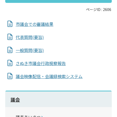
ページID :
2606
市議会での審議結果
代表質問(要旨)
一般質問(要旨)
さぬき市議会行政視察報告
議会映像配信・会議録検索システム
議会
議長あいさつ