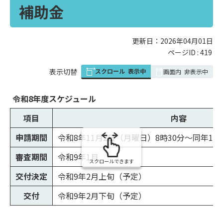
補助金
更新日：2026年04月01日
ページID :
419
スクロール
表示中
表
表示切替
画面内
非表示中
組
み
令和8年度スケジュール
の
項目
内容
申請期間
令和8年11月2日（月曜日）8時30分～同年12
審査期間
令和9年1月
スクロールできます
交付決定
令和9年2月上旬（予定）
交付
令和9年2月下旬（予定）