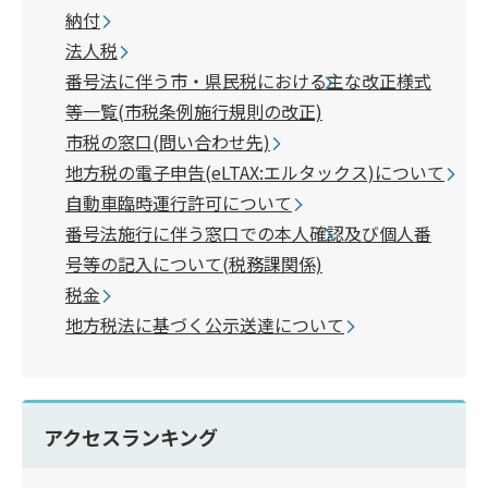
納付
法人税
番号法に伴う市・県民税における主な改正様式
等一覧(市税条例施行規則の改正)
市税の窓口(問い合わせ先)
地方税の電子申告(eLTAX:エルタックス)について
自動車臨時運行許可について
番号法施行に伴う窓口での本人確認及び個人番
号等の記入について(税務課関係)
税金
地方税法に基づく公示送達について
アクセスランキング