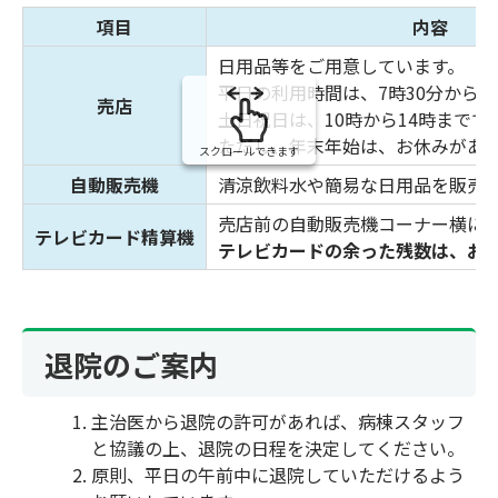
の
項目
内容
日用品等をご用意しています。
平日の利用時間は、7時30分から1
売店
土日祝日は、10時から14時までで
ただし、年末年始は、お休みがあ
スクロールできます
自動販売機
清涼飲料水や簡易な日用品を販売
売店前の自動販売機コーナー横に
テレビカード精算機
テレビカードの余った残数は、お
退院のご案内
主治医から退院の許可があれば、病棟スタッフ
と協議の上、退院の日程を決定してください。
原則、平日の午前中に退院していただけるよう