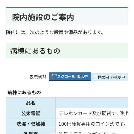
院内施設のご案内
院内には、次のような設備や備品があります。
病棟にあるもの
スクロール
表示中
表
表示切替
画面内
非表示中
組
み
病棟にあるもの
の
品名
公衆電話
テレホンカード及び硬貨でご利用
洗濯・乾燥機
100円硬貨専用のコイン式です。