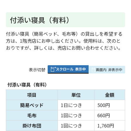
付添い寝具（有料）
付添い寝具（簡易ベッド、毛布等）の貸出しを希望する
方は、1階売店にお申し出ください。使用料は、次のと
おりですが、詳しくは、売店にお問い合わせください。
スクロール
表示中
表
表示切替
画面内
非表示中
組
み
付添い寝具（有料）
の
項目
単位
金額
簡易ベッド
1日につき
500円
毛布
1回につき
660円
掛け布団
1回につき
1,760円