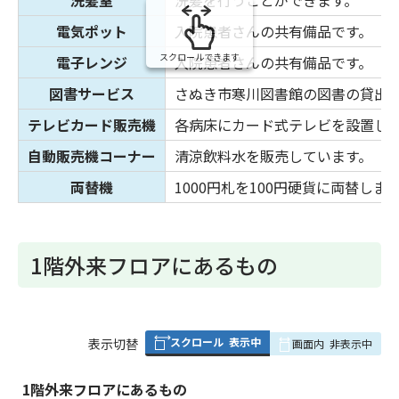
洗髪室
洗髪を行うことができます。
電気ポット
入院患者さんの共有備品です。（
スクロールできます
電子レンジ
入院患者さんの共有備品です。（
図書サービス
さぬき市寒川図書館の図書の貸出
テレビカード販売機
各病床にカード式テレビを設置して
自動販売機コーナー
清涼飲料水を販売しています。
両替機
1000円札を100円硬貨に両替しま
1階外来フロアにあるもの
スクロール
表示中
表
表示切替
画面内
非表示中
組
み
1階外来フロアにあるもの