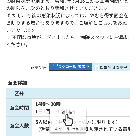
の感染状況を踏まえ、令和7年5月26日から面会時間など
の制限を、次のとおり緩和させていただきます。
ただし、今後の感染状況によっては、やむを得ず面会を
お断りする場合もありますので、ご理解とご協力をお願
いいたします。
ご不明な点等がございましたら、病院スタッフにお尋ね
ください。
スクロール
表示中
表
表示切替
画面内
非表示中
組
み
面会詳細
の
区分
14時～20時
面会時間
1日1回、30分以内
5人以内
（中学生以上の方に限ります）
面会人数
（注意）ただし、小児科入院されている患者
スクロールできます