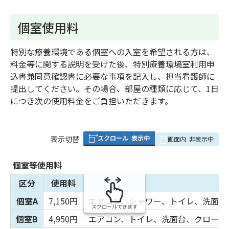
個室使用料
特別な療養環境である個室への入室を希望される方は、
料金等に関する説明を受けた後、特別療養環境室利用申
込書兼同意確認書に必要な事項を記入し、担当看護師に
提出してください。その場合、部屋の種類に応じて、1日
につき次の使用料金をご負担いただきます。
スクロール
表示中
表
表示切替
画面内
非表示中
組
み
個室等使用料
の
区分
使用料
個室A
7,150円
エアコン、シャワー、トイレ、洗面台
スクロールできます
個室B
4,950円
エアコン、トイレ、洗面台、クローゼ