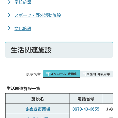
学校施設
スポーツ・野外活動施設
文化施設
生活関連施設
スクロール
表示中
表
表示切替
画面内
非表示中
組
み
生活関連施設一覧
の
施設名
電話番号
さぬき市斎場
0879-43-6655
さぬき