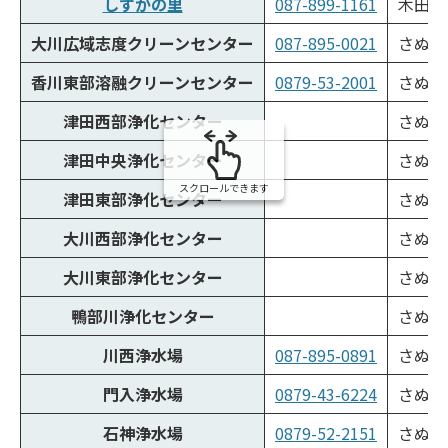
しずかの里
087-899-1161
木田郡
大川広域志度クリーンセンター
087-895-0021
さぬき
香川東部溶融クリーンセンター
0879-53-2001
さぬき
津田西部浄化センター
さぬき
津田中央浄化センター
さぬき
スクロールできます
津田東部浄化センター
さぬき
大川西部浄化センター
さぬき
大川東部浄化センター
さぬき
鴨部川浄化センター
さぬき市
川西浄水場
087-895-0891
さぬき市
門入浄水場
0879-43-6224
さぬき
石神浄水場
0879-52-2151
さぬき