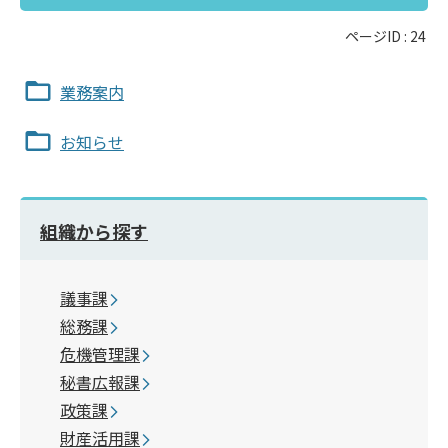
ページID :
24
業務案内
お知らせ
組織から探す
議事課
総務課
危機管理課
秘書広報課
政策課
財産活用課