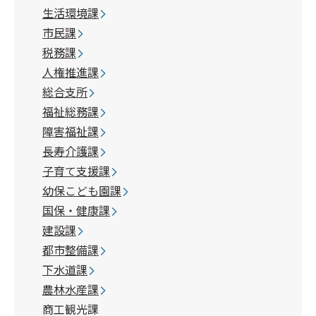
生活環境課
市民課
税務課
人権推進課
総合支所
福祉総務課
障害福祉課
長寿介護課
子育て支援課
幼保こども園課
国保・健康課
建設課
都市整備課
下水道課
農林水産課
商工観光課