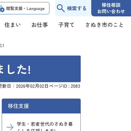
移住相談
検索する
閲覧支援・
Language
お問い合わせ
住まい
お仕事
子育て
さぬき市のこと
!
した!
更新日：2026年02月02日
ページID :
2083
移住支援
学生・若者世代のさぬき暮
らしを応援します!