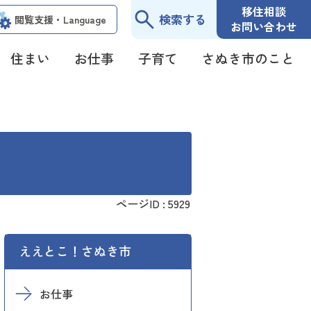
移住相談
検索する
閲覧支援・
Language
お問い合わせ
住まい
お仕事
子育て
さぬき市のこと
ページID :
5929
ええとこ！さぬき市
お仕事