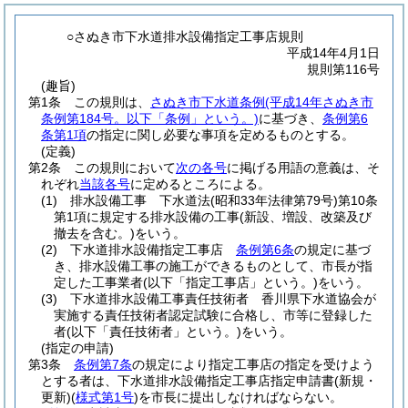
○さぬき市下水道排水設備指定工事店規則
平成14年4月1日
規則第116号
(趣旨)
第1条
この規則は、
さぬき市下水道条例
(平成14年さぬき市
条例第184号。以下「条例」という。)
に基づき、
条例第6
条第1項
の指定に関し必要な事項を定めるものとする。
(定義)
第2条
この規則において
次の各号
に掲げる用語の意義は、そ
れぞれ
当該各号
に定めるところによる。
(1)
排水設備工事 下水道法
(昭和33年法律第79号)
第10条
第1項に規定する排水設備の工事
(新設、増設、改築及び
撤去を含む。)
をいう。
(2)
下水道排水設備指定工事店
条例第6条
の規定に基づ
き、排水設備工事の施工ができるものとして、市長が指
定した工事業者
(以下「指定工事店」という。)
をいう。
(3)
下水道排水設備工事責任技術者 香川県下水道協会が
実施する責任技術者認定試験に合格し、市等に登録した
者
(以下「責任技術者」という。)
をいう。
(指定の申請)
第3条
条例第7条
の規定により指定工事店の指定を受けよう
とする者は、下水道排水設備指定工事店指定申請書
(新規・
更新)
(
様式第1号
)
を市長に提出しなければならない。