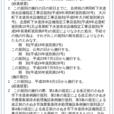
(経過措置)
2
この規則の施行の日の前日までに、合併前の津田町下水道
排水設備指定工事店規則
(平成9年津田町規則第20号)
、大川
町下水道排水設備指定工事店規則
(平成9年大川町規則第15
号)
、志度町下水道排水設備指定工事店規則
(平成9年志度町
規則第10号)
又は長尾町下水道排水設備指定工事店規則
(平
成9年長尾町規則第8号)
の規定によりなされた処分、手続そ
の他の行為は、それぞれこの規則の相当規定によりなされ
たものとみなす。
附
則
(平成18年
規則第2号)
この規則は、公布の日から施行する。
附
則
(平成23年
規則第22号)
この規則は、平成23年7月1日から施行する。
附
則
(平成24年
規則第28号)
この規則は、平成24年7月9日から施行する。
附
則
(平成30年
規則第24号)
(施行期日)
1
この規則は、平成30年4月1日から施行する。
(経過措置)
2
この規則の施行の際、第1条の規定による改正前のさぬき
市下水道条例施行規則、第2条の規定による改正前のさぬき
市農業集落排水処理施設条例施行規則、第3条の規定による
改正前のさぬき市漁業集落排水処理施設条例施行規則及び
第4条の規定による改正前のさぬき市下水道排水設備指定工
事店規則の様式による用紙で、現に残存するものは、当分