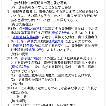
は特別永住者証明書の写し及び写真
(2)
登録資格を有することを証する書類
3
登録有資格者は、市長の指定する期日までに登録を受けな
いときは、その資格を失う。
ただし、市長が特別な理由が
あると認めた者については、この限りでない。
(責任技術者証)
第9条
条例第14条第1項
に規定する責任技術者証は、下水道
排水設備工事責任技術者証
(
様式第8号
)
によるものとする。
2
条例第14条第4項
に規定する書換え交付は、責任技術者住
所・氏名・勤務先異動届
(
様式第9号
)
によるものとする。
3
条例第14条第4項
に規定する再交付は、責任技術者証再交
付申請書
(
様式第10号
)
によるものとする。
(登録の更新)
第10条
条例第10条第3項
の規定により登録更新を受けよう
とする責任技術者は、責任技術者登録申請書
(新規・更新)
(
様式第7号
)
に、次に掲げる書類等を添付して市長に提出し
なければならない。
(1)
住民票記載事項証明書又は住民票の写し及び写真
(2)
更新講習受講終了証の写し
(その他)
第11条
この規則に定めるもののほか必要な事項は、市長が
別に定める。
附
則
(施行期日)
1
この規則は、平成14年4月1日から施行する。