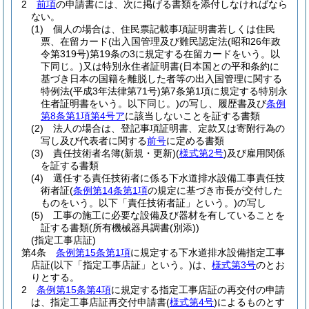
2
前項
の申請書には、次に掲げる書類を添付しなければなら
ない。
(1)
個人の場合は、住民票記載事項証明書若しくは住民
票、在留カード
(出入国管理及び難民認定法
(昭和26年政
令第319号)
第19条の3に規定する在留カードをいう。以
下同じ。)
又は特別永住者証明書
(日本国との平和条約に
基づき日本の国籍を離脱した者等の出入国管理に関する
特例法
(平成3年法律第71号)
第7条第1項に規定する特別永
住者証明書をいう。以下同じ。)
の写し、履歴書及び
条例
第8条第1項第4号ア
に該当しないことを証する書類
(2)
法人の場合は、登記事項証明書、定款又は寄附行為の
写し及び代表者に関する
前号
に定める書類
(3)
責任技術者名簿
(新規・更新)
(
様式第2号
)
及び雇用関係
を証する書類
(4)
選任する責任技術者に係る下水道排水設備工事責任技
術者証
(
条例第14条第1項
の規定に基づき市長が交付した
ものをいう。以下「責任技術者証」という。)
の写し
(5)
工事の施工に必要な設備及び器材を有していることを
証する書類
(所有機械器具調書
(別添)
)
(指定工事店証)
第4条
条例第15条第1項
に規定する下水道排水設備指定工事
店証
(以下「指定工事店証」という。)
は、
様式第3号
のとお
りとする。
2
条例第15条第4項
に規定する指定工事店証の再交付の申請
は、指定工事店証再交付申請書
(
様式第4号
)
によるものとす