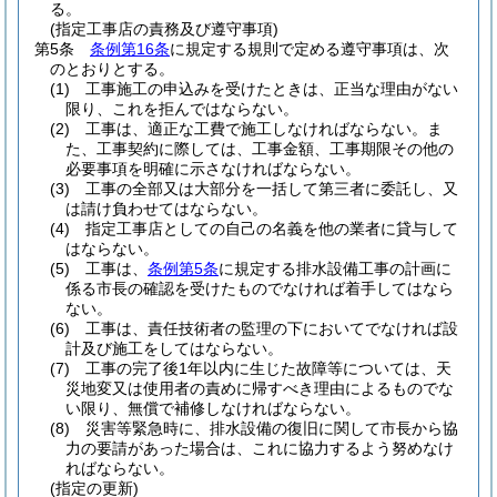
る。
(指定工事店の責務及び遵守事項)
第5条
条例第16条
に規定する規則で定める遵守事項は、次
のとおりとする。
(1)
工事施工の申込みを受けたときは、正当な理由がない
限り、これを拒んではならない。
(2)
工事は、適正な工費で施工しなければならない。
ま
た、工事契約に際しては、工事金額、工事期限その他の
必要事項を明確に示さなければならない。
(3)
工事の全部又は大部分を一括して第三者に委託し、又
は請け負わせてはならない。
(4)
指定工事店としての自己の名義を他の業者に貸与して
はならない。
(5)
工事は、
条例第5条
に規定する排水設備工事の計画に
係る市長の確認を受けたものでなければ着手してはなら
ない。
(6)
工事は、責任技術者の監理の下においてでなければ設
計及び施工をしてはならない。
(7)
工事の完了後1年以内に生じた故障等については、天
災地変又は使用者の責めに帰すべき理由によるものでな
い限り、無償で補修しなければならない。
(8)
災害等緊急時に、排水設備の復旧に関して市長から協
力の要請があった場合は、これに協力するよう努めなけ
ればならない。
(指定の更新)